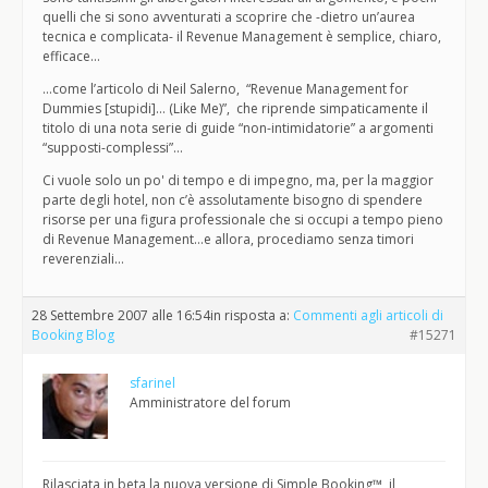
quelli che si sono avventurati a scoprire che -dietro un’aurea
tecnica e complicata- il Revenue Management è semplice, chiaro,
efficace…
…come l’articolo di Neil Salerno, “Revenue Management for
Dummies [stupidi]… (Like Me)”, che riprende simpaticamente il
titolo di una nota serie di guide “non-intimidatorie” a argomenti
“supposti-complessi”…
Ci vuole solo un po' di tempo e di impegno, ma, per la maggior
parte degli hotel, non c’è assolutamente bisogno di spendere
risorse per una figura professionale che si occupi a tempo pieno
di Revenue Management…e allora, procediamo senza timori
reverenziali…
28 Settembre 2007 alle 16:54
in risposta a:
Commenti agli articoli di
Booking Blog
#15271
sfarinel
Amministratore del forum
Rilasciata in beta la nuova versione di Simple Booking™, il