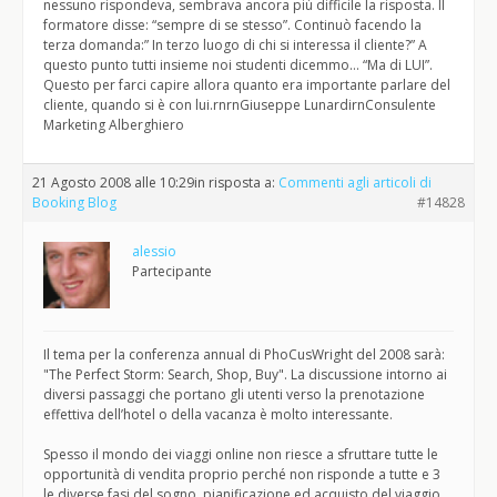
nessuno rispondeva, sembrava ancora più difficile la risposta. Il
formatore disse: “sempre di se stesso”. Continuò facendo la
terza domanda:” In terzo luogo di chi si interessa il cliente?” A
questo punto tutti insieme noi studenti dicemmo… “Ma di LUI”.
Questo per farci capire allora quanto era importante parlare del
cliente, quando si è con lui.rnrnGiuseppe LunardirnConsulente
Marketing Alberghiero
21 Agosto 2008 alle 10:29
in risposta a:
Commenti agli articoli di
Booking Blog
#14828
alessio
Partecipante
Il tema per la conferenza annual di PhoCusWright del 2008 sarà:
"The Perfect Storm: Search, Shop, Buy". La discussione intorno ai
diversi passaggi che portano gli utenti verso la prenotazione
effettiva dell’hotel o della vacanza è molto interessante.
Spesso il mondo dei viaggi online non riesce a sfruttare tutte le
opportunità di vendita proprio perché non risponde a tutte e 3
le diverse fasi del sogno, pianificazione ed acquisto del viaggio.