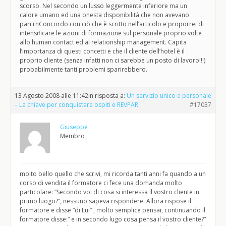
scorso. Nel secondo un lusso leggermente inferiore ma un
calore umano ed una onesta disponibilità che non avevano
pari.rnConcordo con ciò che è scritto nell’articolo e proporrei di
intensificare le azioni di formazione sul personale proprio volte
allo human contact ed al relationship management. Capita
l’importanza di questi concetti e che il cliente dell’hotel è il
proprio cliente (senza infatti non ci sarebbe un posto di lavoro!!!)
probabilmente tanti problemi sparirebbero.
13 Agosto 2008 alle 11:42
in risposta a:
Un servizio unico e personale
– La chiave per conquistare ospiti e REVPAR
#17037
Giuseppe
Membro
molto bello quello che scrivi, mi ricorda tanti anni fa quando a un
corso di vendita il formatore ci fece una domanda molto
particolare: “Secondo voi di cosa si interessa il vostro cliente in
primo luogo?”, nessuno sapeva rispondere. Allora rispose il
formatore e disse “di Lui” , molto semplice pensai, continuando il
formatore disse:” e in secondo lugo cosa pensa il vostro cliente?”