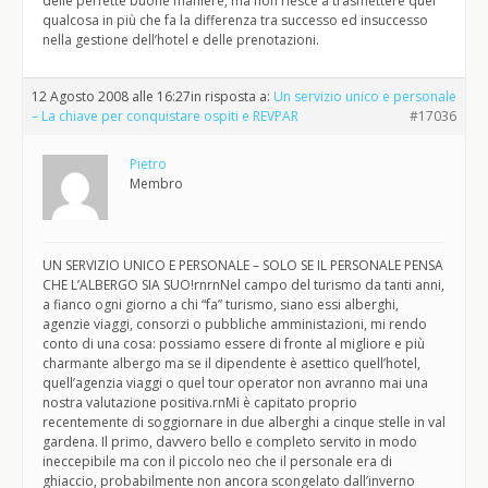
delle perfette buone maniere, ma non riesce a trasmettere quel
qualcosa in più che fa la differenza tra successo ed insuccesso
nella gestione dell’hotel e delle prenotazioni.
12 Agosto 2008 alle 16:27
in risposta a:
Un servizio unico e personale
– La chiave per conquistare ospiti e REVPAR
#17036
Pietro
Membro
UN SERVIZIO UNICO E PERSONALE – SOLO SE IL PERSONALE PENSA
CHE L’ALBERGO SIA SUO!rnrnNel campo del turismo da tanti anni,
a fianco ogni giorno a chi “fa” turismo, siano essi alberghi,
agenzie viaggi, consorzi o pubbliche amministazioni, mi rendo
conto di una cosa: possiamo essere di fronte al migliore e più
charmante albergo ma se il dipendente è asettico quell’hotel,
quell’agenzia viaggi o quel tour operator non avranno mai una
nostra valutazione positiva.rnMi è capitato proprio
recentemente di soggiornare in due alberghi a cinque stelle in val
gardena. Il primo, davvero bello e completo servito in modo
ineccepibile ma con il piccolo neo che il personale era di
ghiaccio, probabilmente non ancora scongelato dall’inverno