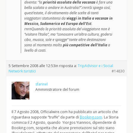
diventa: “la
priorità assoluta della vacanza
è fare una
bella scalata o andare in Australia?”.rnrnSi spiega così,
quest’estate, il dirottamento delle scelte di tanti
viaggiatori statunitensi da
viaggi in Italia a vacanze in
Messico, Sudamerica ed Europa dell’Est
.
rnrnQuando la priorità assoluta del viaggiatore non è
“visitare l’Italia”, ma “conoscere un’altra cultura, godersi
cibo, musica, sole e spiagge” tante altre destinazioni
sono al momento molto
più competitive dell’Italia
a
livello di costi.
5 Settembre 2008 alle 12:53
in risposta a:
TripAdvisor e i Social
Network turistici
#14830
sfarinel
Amministratore del forum
Il 7 Agosto 2008, Officialwire.com ha pubblicato un articolo che
riguardava supposte “truffe” da parte di
Booking.com
. La Storia
comincia il 2 Agosto, quando Yiorgos Yiannios, dipendente di
Booking.com, sospetta che alcune prenotazioni sul sito siano