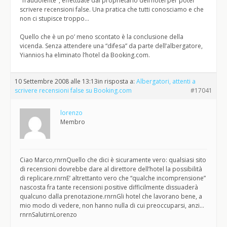
"fraudolente", effettuate dal proprietario dell’hotel per poter
scrivere recensioni false. Una pratica che tutti conosciamo e che
non ci stupisce troppo…
Quello che è un po’ meno scontato è la conclusione della
vicenda. Senza attendere una “difesa” da parte dell’albergatore,
Yiannios ha eliminato l’hotel da Booking.com.
10 Settembre 2008 alle 13:13
in risposta a:
Albergatori, attenti a
scrivere recensioni false su Booking.com
#17041
lorenzo
Membro
Ciao Marco,rnrnQuello che dici è sicuramente vero: qualsiasi sito
di recensioni dovrebbe dare al direttore dell’hotel la possibilità
di replicare.rnrnE’ altrettanto vero che “qualche incomprensione”
nascosta fra tante recensioni positive difficilmente dissuaderà
qualcuno dalla prenotazione.rnrnGli hotel che lavorano bene, a
mio modo di vedere, non hanno nulla di cui preoccuparsi, anzi…
rnrnSalutirnLorenzo