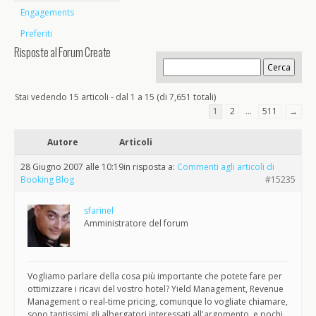
Engagements
Preferiti
Risposte al Forum Create
Stai vedendo 15 articoli - dal 1 a 15 (di 7,651 totali)
1
2
…
511
→
Autore
Articoli
28 Giugno 2007 alle 10:19
in risposta a:
Commenti agli articoli di
Booking Blog
#15235
sfarinel
Amministratore del forum
Vogliamo parlare della cosa più importante che potete fare per
ottimizzare i ricavi del vostro hotel? Yield Management, Revenue
Management o real-time pricing, comunque lo vogliate chiamare,
sono tantissimi gli albergatori interessati all'argomento, e pochi