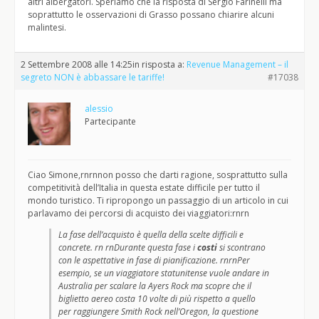
altri albergatori. Speriamo che la risposta di Sergio Farinelli ma
soprattutto le osservazioni di Grasso possano chiarire alcuni
malintesi.
2 Settembre 2008 alle 14:25
in risposta a:
Revenue Management – il
segreto NON è abbassare le tariffe!
#17038
alessio
Partecipante
Ciao Simone,rnrnnon posso che darti ragione, sosprattutto sulla
competitività dell’Italia in questa estate difficile per tutto il
mondo turistico. Ti ripropongo un passaggio di un articolo in cui
parlavamo dei percorsi di acquisto dei viaggiatori:rnrn
La fase dell’acquisto è quella della scelte difficili e
concrete. rn rnDurante questa fase i
costi
si scontrano
con le aspettative in fase di pianificazione. rnrnPer
esempio, se un viaggiatore statunitense vuole andare in
Australia per scalare la Ayers Rock ma scopre che il
biglietto aereo costa 10 volte di più rispetto a quello
per raggiungere Smith Rock nell’Oregon, la questione