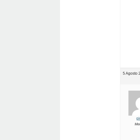
5 Agosto 
gi
Me