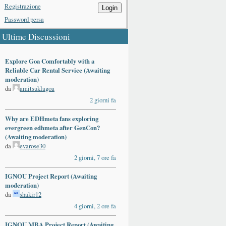
Registrazione
Login
Password persa
Ultime Discussioni
Explore Goa Comfortably with a
Reliable Car Rental Service (Awaiting
moderation)
da
amitsuklagoa
2 giorni fa
Why are EDHmeta fans exploring
evergreen edhmeta after GenCon?
(Awaiting moderation)
da
evarose30
2 giorni, 7 ore fa
IGNOU Project Report (Awaiting
moderation)
da
shakir12
4 giorni, 2 ore fa
IGNOU MBA Project Report (Awaiting