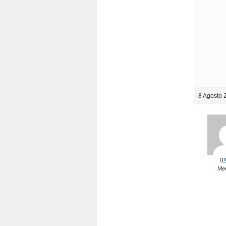
8 Agosto 
gi
Me