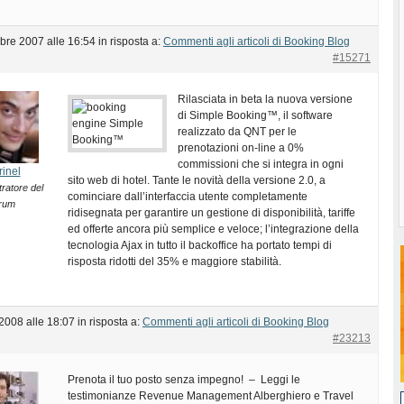
bre 2007 alle 16:54
in risposta a:
Commenti agli articoli di Booking Blog
#15271
Rilasciata in beta la nuova versione
di Simple Booking™, il software
realizzato da QNT per le
prenotazioni on-line a 0%
commissioni che si integra in ogni
rinel
sito web di hotel. Tante le novità della versione 2.0, a
ratore del
cominciare dall’interfaccia utente completamente
rum
ridisegnata per garantire un gestione di disponibilità, tariffe
ed offerte ancora più semplice e veloce; l’integrazione della
tecnologia Ajax in tutto il backoffice ha portato tempi di
risposta ridotti del 35% e maggiore stabilità.
2008 alle 18:07
in risposta a:
Commenti agli articoli di Booking Blog
#23213
Prenota il tuo posto senza impegno! – Leggi le
testimonianze Revenue Management Alberghiero e Travel