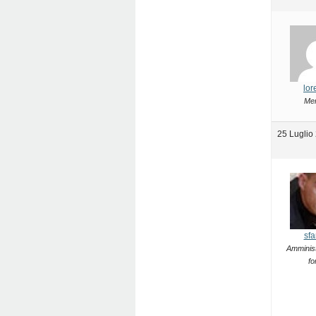
lor
Me
25 Luglio
sfa
Amminist
fo