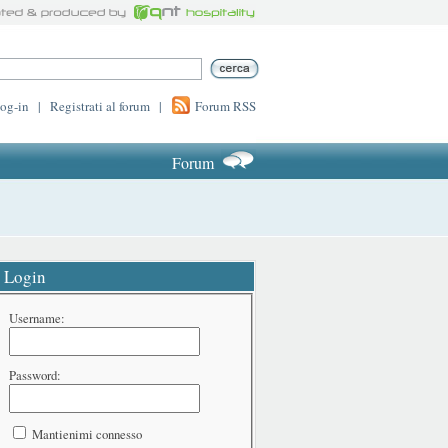
log-in
|
Registrati al forum
|
Forum RSS
Forum
Login
Username:
Password:
Mantienimi connesso