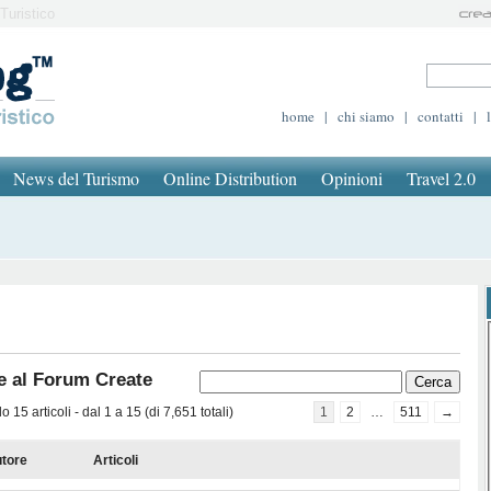
Turistico
home
|
chi siamo
|
contatti
|
News del Turismo
Online Distribution
Opinioni
Travel 2.0
e al Forum Create
 15 articoli - dal 1 a 15 (di 7,651 totali)
1
2
…
511
→
tore
Articoli