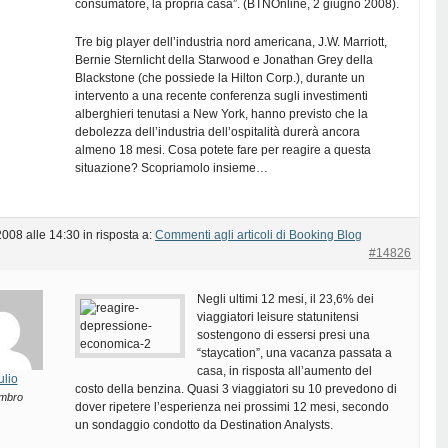
consumatore, la propria casa”. (BTNOnline, 2 giugno 2008).
Tre big player dell’industria nord americana, J.W. Marriott,
Bernie Sternlicht della Starwood e Jonathan Grey della
Blackstone (che possiede la Hilton Corp.), durante un
intervento a una recente conferenza sugli investimenti
alberghieri tenutasi a New York, hanno previsto che la
debolezza dell’industria dell’ospitalità durerà ancora
almeno 18 mesi. Cosa potete fare per reagire a questa
situazione? Scopriamolo insieme…
2008 alle 14:30
in risposta a:
Commenti agli articoli di Booking Blog
#14826
Negli ultimi 12 mesi, il 23,6% dei
viaggiatori leisure statunitensi
sostengono di essersi presi una
“staycation”, una vacanza passata a
casa, in risposta all’aumento del
ulio
costo della benzina. Quasi 3 viaggiatori su 10 prevedono di
mbro
dover ripetere l’esperienza nei prossimi 12 mesi, secondo
un sondaggio condotto da Destination Analysts.