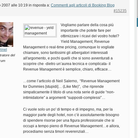
 2007 alle 10:19
in risposta a:
Commenti agli articoli di Booking Blog
#15235
Vogliamo parlare della cosa più
importante che potete fare per
ottimizzare i ricavi del vostro hotel?
Yield Management, Revenue
Management o real-time pricing, comunque lo vogliate
rinel
chiamare, sono tantissimi gli albergatori interessati
ratore del
all'argomento, e pochi quelli che si sono avventurati a
rum
scoprire che -dietro un’aurea tecnica e complicata- il
Revenue Management è semplice, chiaro, efficace…
…come l’articolo di Neil Salerno, “Revenue Management
for Dummies [stupidi]… (Like Me)”, che riprende
simpaticamente il titolo di una nota serie di guide “non-
intimidatorie” a argomenti “supposti-complessi”…
Ci vuole solo un po' di tempo e di impegno, ma, per la
maggior parte degli hotel, non c’è assolutamente bisogno
di spendere risorse per una figura professionale che si
occupi a tempo pieno di Revenue Management…e allora,
procediamo senza timori reverenziali…