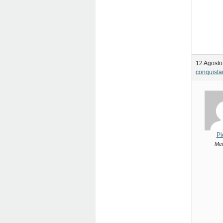
12 Agosto
conquista
Pi
Me