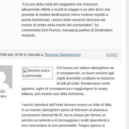
“Con più della metà dei viaggiatori che ricercano
attivamente offerte e sconti di viaggio e un altro terzo che
prevede di visitare destinazioni meno costose rispetto a
quelle tradizionali, i prezzi delle vacanze ritornano ad
essere al centro della mente dei consumatori”, ha
commentato Erin Francis, managing partner di Destination
Analysts.
2008 alle 16:49
in risposta a:
Revenue Management
#14827
Chi lavora nel settore alberghiero ne
è consapevole, un buon servizio agli
ospiti dovrebbe costituire la missione
di tutti gli hotel. Rendersene conto
appieno, agire di conseguenza e raggiungere lo scopo,
ulio
tuttavia, può essere una sfida durissima.
mbro
I servizi standard dell’hotel devono essere un dato di fatto,
in un mondo alberghiero pieno di televisori al plasma e
connessioni Internet Wi-Fi; ma la chiave per fornire un
servizio eccellente è di incoraggiare i vostri dipendenti a
non nascondere la loro personalità. Troppo spesso si