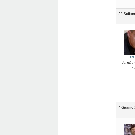
28 Settem
sfa
Amminist
fo
4 Giugno 