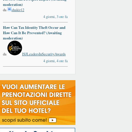
moderation)
da
shakir12
4 giorni, 3 ore fa
How Can Tax Identity Theft Occur and
How Can It Be Prevented? (Awaiting
moderation)
da
ISJLeadersInSecurityAwards
4 giorni, 4 ore fa