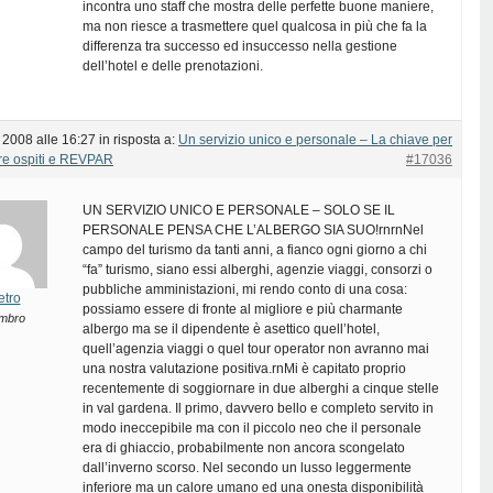
incontra uno staff che mostra delle perfette buone maniere,
ma non riesce a trasmettere quel qualcosa in più che fa la
differenza tra successo ed insuccesso nella gestione
dell’hotel e delle prenotazioni.
 2008 alle 16:27
in risposta a:
Un servizio unico e personale – La chiave per
re ospiti e REVPAR
#17036
UN SERVIZIO UNICO E PERSONALE – SOLO SE IL
PERSONALE PENSA CHE L’ALBERGO SIA SUO!rnrnNel
campo del turismo da tanti anni, a fianco ogni giorno a chi
“fa” turismo, siano essi alberghi, agenzie viaggi, consorzi o
pubbliche amministazioni, mi rendo conto di una cosa:
etro
possiamo essere di fronte al migliore e più charmante
mbro
albergo ma se il dipendente è asettico quell’hotel,
quell’agenzia viaggi o quel tour operator non avranno mai
una nostra valutazione positiva.rnMi è capitato proprio
recentemente di soggiornare in due alberghi a cinque stelle
in val gardena. Il primo, davvero bello e completo servito in
modo ineccepibile ma con il piccolo neo che il personale
era di ghiaccio, probabilmente non ancora scongelato
dall’inverno scorso. Nel secondo un lusso leggermente
inferiore ma un calore umano ed una onesta disponibilità