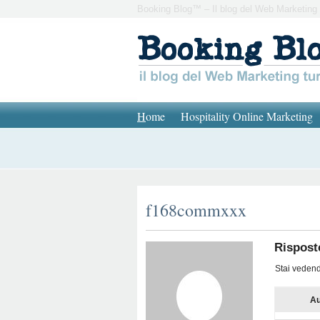
Booking Blog™ – Il blog del Web Marketing 
H
ome
Hospitality Online Marketing
f168commxxx
Rispost
Stai vedendo
Au