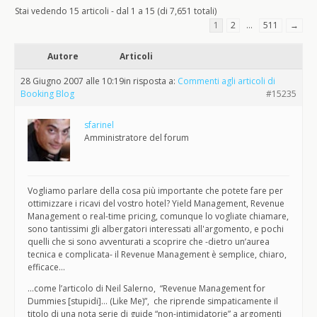
Stai vedendo 15 articoli - dal 1 a 15 (di 7,651 totali)
1
2
…
511
→
Autore
Articoli
28 Giugno 2007 alle 10:19
in risposta a:
Commenti agli articoli di
Booking Blog
#15235
sfarinel
Amministratore del forum
Vogliamo parlare della cosa più importante che potete fare per
ottimizzare i ricavi del vostro hotel? Yield Management, Revenue
Management o real-time pricing, comunque lo vogliate chiamare,
sono tantissimi gli albergatori interessati all'argomento, e pochi
quelli che si sono avventurati a scoprire che -dietro un’aurea
tecnica e complicata- il Revenue Management è semplice, chiaro,
efficace…
…come l’articolo di Neil Salerno, “Revenue Management for
Dummies [stupidi]… (Like Me)”, che riprende simpaticamente il
titolo di una nota serie di guide “non-intimidatorie” a argomenti