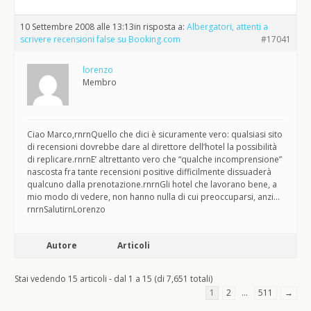
10 Settembre 2008 alle 13:13
in risposta a:
Albergatori, attenti a
scrivere recensioni false su Booking.com
#17041
lorenzo
Membro
Ciao Marco,rnrnQuello che dici è sicuramente vero: qualsiasi sito
di recensioni dovrebbe dare al direttore dell’hotel la possibilità
di replicare.rnrnE’ altrettanto vero che “qualche incomprensione”
nascosta fra tante recensioni positive difficilmente dissuaderà
qualcuno dalla prenotazione.rnrnGli hotel che lavorano bene, a
mio modo di vedere, non hanno nulla di cui preoccuparsi, anzi…
rnrnSalutirnLorenzo
Autore
Articoli
Stai vedendo 15 articoli - dal 1 a 15 (di 7,651 totali)
1
2
…
511
→