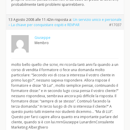
probabilmente tanti problemi sparirebbero.
13 Agosto 2008 alle 11:42
in risposta a:
Un servizio unico e personale
– La chiave per conquistare ospiti e REVPAR
#17037
Giuseppe
Membro
molto bello quello che scrivi, mi ricorda tanti anni fa quando a un
corso di vendita il formatore ci fece una domanda molto
particolare: “Secondo voi di cosa si interessa il vostro cliente in
primo luogo?”, nessuno sapeva rispondere. Allora rispose il
formatore e disse “di Lui” , molto semplice pensai, continuando il
formatore disse:” e in secondo lugo cosa pensa il vostro cliente?”
nessuno rispondeva, sembrava ancora più difficile la risposta. Il
formatore disse: “sempre di se stesso”. Continuò facendo la
terza domanda:” In terzo luogo di chi si interessa il cliente?” A
questo punto tutti insieme noi studenti dicemmo… “Ma di LUI”.
Questo per farci capire allora quanto era importante parlare del
cliente, quando si è con lui.rnrnGiuseppe LunardirnConsulente
Marketing Alberghiero