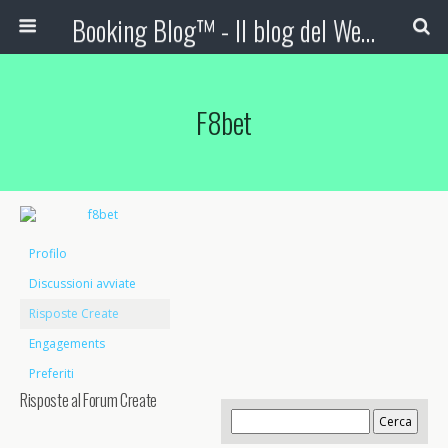
Booking Blog™ - Il blog del Web Marketing Turistico
F8bet
Profilo
Discussioni avviate
Risposte Create
Engagements
Preferiti
Risposte al Forum Create