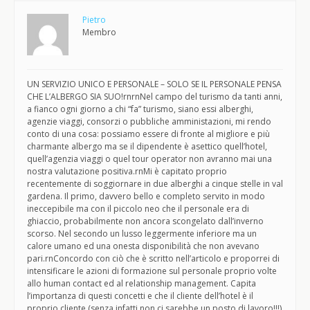
Pietro
Membro
UN SERVIZIO UNICO E PERSONALE – SOLO SE IL PERSONALE PENSA
CHE L’ALBERGO SIA SUO!rnrnNel campo del turismo da tanti anni,
a fianco ogni giorno a chi “fa” turismo, siano essi alberghi,
agenzie viaggi, consorzi o pubbliche amministazioni, mi rendo
conto di una cosa: possiamo essere di fronte al migliore e più
charmante albergo ma se il dipendente è asettico quell’hotel,
quell’agenzia viaggi o quel tour operator non avranno mai una
nostra valutazione positiva.rnMi è capitato proprio
recentemente di soggiornare in due alberghi a cinque stelle in val
gardena. Il primo, davvero bello e completo servito in modo
ineccepibile ma con il piccolo neo che il personale era di
ghiaccio, probabilmente non ancora scongelato dall’inverno
scorso. Nel secondo un lusso leggermente inferiore ma un
calore umano ed una onesta disponibilità che non avevano
pari.rnConcordo con ciò che è scritto nell’articolo e proporrei di
intensificare le azioni di formazione sul personale proprio volte
allo human contact ed al relationship management. Capita
l’importanza di questi concetti e che il cliente dell’hotel è il
proprio cliente (senza infatti non ci sarebbe un posto di lavoro!!!)