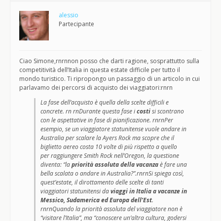
alessio
Partecipante
Ciao Simone,rnrnnon posso che darti ragione, sosprattutto sulla
competitività dell’Italia in questa estate difficile per tutto il
mondo turistico. Ti ripropongo un passaggio di un articolo in cui
parlavamo dei percorsi di acquisto dei viaggiatori:rnrn
La fase dell’acquisto è quella della scelte difficili e
concrete. rn rnDurante questa fase i
costi
si scontrano
con le aspettative in fase di pianificazione. rnrnPer
esempio, se un viaggiatore statunitense vuole andare in
Australia per scalare la Ayers Rock ma scopre che il
biglietto aereo costa 10 volte di più rispetto a quello
per raggiungere Smith Rock nell’Oregon, la questione
diventa: “la
priorità assoluta della vacanza
è fare una
bella scalata o andare in Australia?”.rnrnSi spiega così,
quest’estate, il dirottamento delle scelte di tanti
viaggiatori statunitensi da
viaggi in Italia a vacanze in
Messico, Sudamerica ed Europa dell’Est
.
rnrnQuando la priorità assoluta del viaggiatore non è
“visitare l’Italia”, ma “conoscere un’altra cultura, godersi