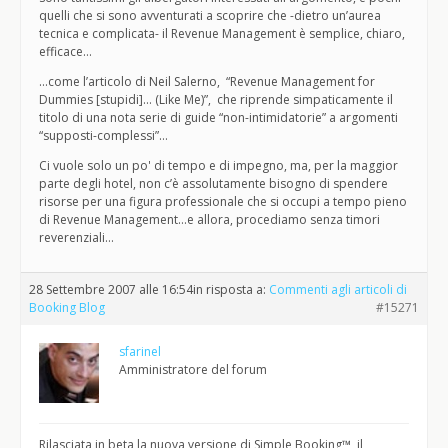
quelli che si sono avventurati a scoprire che -dietro un’aurea
tecnica e complicata- il Revenue Management è semplice, chiaro,
efficace…
…come l’articolo di Neil Salerno, “Revenue Management for
Dummies [stupidi]… (Like Me)”, che riprende simpaticamente il
titolo di una nota serie di guide “non-intimidatorie” a argomenti
“supposti-complessi”…
Ci vuole solo un po' di tempo e di impegno, ma, per la maggior
parte degli hotel, non c’è assolutamente bisogno di spendere
risorse per una figura professionale che si occupi a tempo pieno
di Revenue Management…e allora, procediamo senza timori
reverenziali…
28 Settembre 2007 alle 16:54
in risposta a:
Commenti agli articoli di
Booking Blog
#15271
sfarinel
Amministratore del forum
Rilasciata in beta la nuova versione di Simple Booking™, il