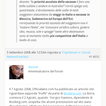
diventa: “la
priorità assoluta della vacanza
è fare una
bella scalata o andare in Australia?”.rnrnSi spiega così,
quest’estate, il dirottamento delle scelte di tanti
viaggiatori statunitensi da
viaggi in Italia a vacanze in
Messico, Sudamerica ed Europa dell’Est
.
rnrnQuando la priorità assoluta del viaggiatore non è
“visitare l’Italia”, ma “conoscere un’altra cultura, godersi
cibo, musica, sole e spiagge” tante altre destinazioni
sono al momento molto
più competitive dell’Italia
a
livello di costi.
5 Settembre 2008 alle 12:53
in risposta a:
TripAdvisor e i Social
Network turistici
#14830
sfarinel
Amministratore del forum
Il 7 Agosto 2008, Officialwire.com ha pubblicato un articolo che
riguardava supposte “truffe” da parte di
Booking.com
. La Storia
comincia il 2 Agosto, quando Yiorgos Yiannios, dipendente di
Booking.com, sospetta che alcune prenotazioni sul sito siano