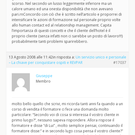
scorso. Nel secondo un lusso leggermente inferiore ma un
calore umano ed una onesta disponibilità che non avevano
pari.rnConcordo con ciò che è scritto nell’articolo e proporrei di
intensificare le azioni di formazione sul personale proprio volte
allo human contact ed al relationship management. Capita
l’importanza di questi concetti e che il cliente dell’hotel è il
proprio cliente (senza infatti non ci sarebbe un posto di lavoro!!!)
probabilmente tanti problemi sparirebbero.
13 Agosto 2008 alle 11:42
in risposta a:
Un servizio unico e personale
– La chiave per conquistare ospiti e REVPAR
#17037
Giuseppe
Membro
molto bello quello che scrivi, mi ricorda tanti anni fa quando a un
corso di vendita il formatore ci fece una domanda molto
particolare: “Secondo voi di cosa si interessa il vostro cliente in
primo luogo?”, nessuno sapeva rispondere. Allora rispose il
formatore e disse “di Lui” , molto semplice pensai, continuando il
formatore disse:” e in secondo lugo cosa pensa il vostro cliente?”