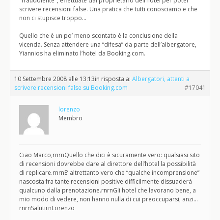
"fraudolente", effettuate dal proprietario dell’hotel per poter
scrivere recensioni false. Una pratica che tutti conosciamo e che
non ci stupisce troppo…
Quello che è un po’ meno scontato è la conclusione della
vicenda. Senza attendere una “difesa” da parte dell’albergatore,
Yiannios ha eliminato l’hotel da Booking.com.
10 Settembre 2008 alle 13:13
in risposta a:
Albergatori, attenti a
scrivere recensioni false su Booking.com
#17041
lorenzo
Membro
Ciao Marco,rnrnQuello che dici è sicuramente vero: qualsiasi sito
di recensioni dovrebbe dare al direttore dell’hotel la possibilità
di replicare.rnrnE’ altrettanto vero che “qualche incomprensione”
nascosta fra tante recensioni positive difficilmente dissuaderà
qualcuno dalla prenotazione.rnrnGli hotel che lavorano bene, a
mio modo di vedere, non hanno nulla di cui preoccuparsi, anzi…
rnrnSalutirnLorenzo