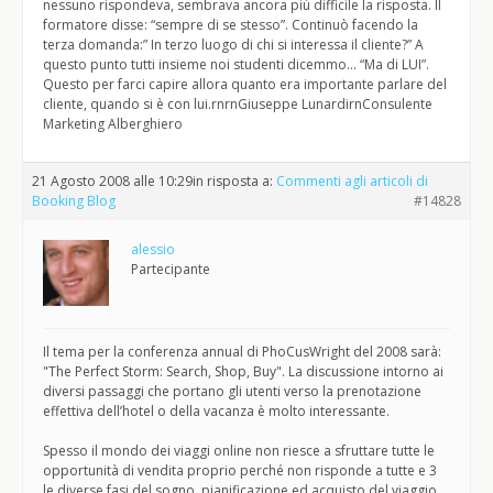
nessuno rispondeva, sembrava ancora più difficile la risposta. Il
formatore disse: “sempre di se stesso”. Continuò facendo la
terza domanda:” In terzo luogo di chi si interessa il cliente?” A
questo punto tutti insieme noi studenti dicemmo… “Ma di LUI”.
Questo per farci capire allora quanto era importante parlare del
cliente, quando si è con lui.rnrnGiuseppe LunardirnConsulente
Marketing Alberghiero
21 Agosto 2008 alle 10:29
in risposta a:
Commenti agli articoli di
Booking Blog
#14828
alessio
Partecipante
Il tema per la conferenza annual di PhoCusWright del 2008 sarà:
"The Perfect Storm: Search, Shop, Buy". La discussione intorno ai
diversi passaggi che portano gli utenti verso la prenotazione
effettiva dell’hotel o della vacanza è molto interessante.
Spesso il mondo dei viaggi online non riesce a sfruttare tutte le
opportunità di vendita proprio perché non risponde a tutte e 3
le diverse fasi del sogno, pianificazione ed acquisto del viaggio.