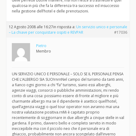
delle perfette buone maniere, ma non riesce a trasmettere quel
qualcosa in più che fa la differenza tra successo ed insuccesso
nella gestione dell’hotel e delle prenotazioni.
12 Agosto 2008 alle 16:27
in risposta a:
Un servizio unico e personale
– La chiave per conquistare ospiti e REVPAR
#17036
Pietro
Membro
UN SERVIZIO UNICO E PERSONALE – SOLO SE IL PERSONALE PENSA
CHE L’ALBERGO SIA SUO!rnrnNel campo del turismo da tanti anni,
a fianco ogni giorno a chi “fa” turismo, siano essi alberghi,
agenzie viaggi, consorzi o pubbliche amministazioni, mi rendo
conto di una cosa: possiamo essere di fronte al migliore e più
charmante albergo ma se il dipendente è asettico quell’hotel,
quell’agenzia viaggi o quel tour operator non avranno mai una
nostra valutazione positiva.rnMi è capitato proprio
recentemente di soggiornare in due alberghi a cinque stelle in val
gardena. Il primo, davvero bello e completo servito in modo
ineccepibile ma con il piccolo neo che il personale era di
ghiaccio, probabilmente non ancora scongelato dall’inverno