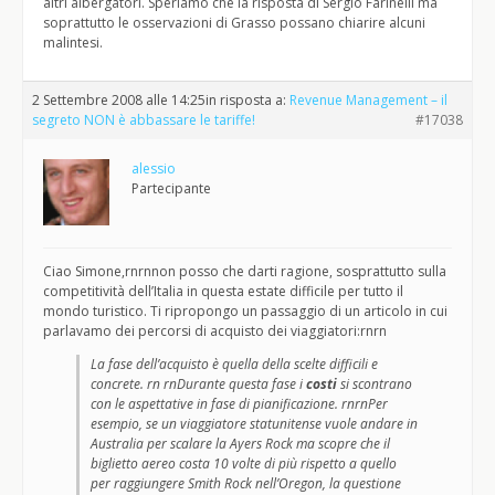
altri albergatori. Speriamo che la risposta di Sergio Farinelli ma
soprattutto le osservazioni di Grasso possano chiarire alcuni
malintesi.
2 Settembre 2008 alle 14:25
in risposta a:
Revenue Management – il
segreto NON è abbassare le tariffe!
#17038
alessio
Partecipante
Ciao Simone,rnrnnon posso che darti ragione, sosprattutto sulla
competitività dell’Italia in questa estate difficile per tutto il
mondo turistico. Ti ripropongo un passaggio di un articolo in cui
parlavamo dei percorsi di acquisto dei viaggiatori:rnrn
La fase dell’acquisto è quella della scelte difficili e
concrete. rn rnDurante questa fase i
costi
si scontrano
con le aspettative in fase di pianificazione. rnrnPer
esempio, se un viaggiatore statunitense vuole andare in
Australia per scalare la Ayers Rock ma scopre che il
biglietto aereo costa 10 volte di più rispetto a quello
per raggiungere Smith Rock nell’Oregon, la questione