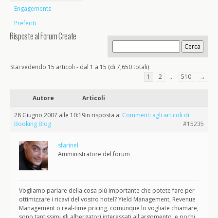
Engagements
Preferiti
Risposte al Forum Create
Stai vedendo 15 articoli - dal 1 a 15 (di 7,650 totali)
1
2
…
510
→
Autore
Articoli
28 Giugno 2007 alle 10:19
in risposta a:
Commenti agli articoli di
Booking Blog
#15235
sfarinel
Amministratore del forum
Vogliamo parlare della cosa più importante che potete fare per
ottimizzare i ricavi del vostro hotel? Yield Management, Revenue
Management o real-time pricing, comunque lo vogliate chiamare,
sono tantissimi gli albergatori interessati all'argomento, e pochi