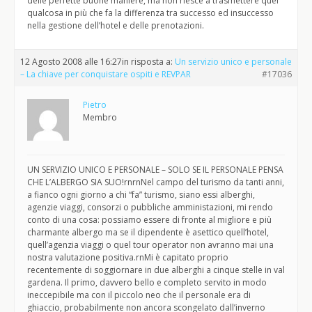
delle perfette buone maniere, ma non riesce a trasmettere quel
qualcosa in più che fa la differenza tra successo ed insuccesso
nella gestione dell’hotel e delle prenotazioni.
12 Agosto 2008 alle 16:27
in risposta a:
Un servizio unico e personale
– La chiave per conquistare ospiti e REVPAR
#17036
Pietro
Membro
UN SERVIZIO UNICO E PERSONALE – SOLO SE IL PERSONALE PENSA
CHE L’ALBERGO SIA SUO!rnrnNel campo del turismo da tanti anni,
a fianco ogni giorno a chi “fa” turismo, siano essi alberghi,
agenzie viaggi, consorzi o pubbliche amministazioni, mi rendo
conto di una cosa: possiamo essere di fronte al migliore e più
charmante albergo ma se il dipendente è asettico quell’hotel,
quell’agenzia viaggi o quel tour operator non avranno mai una
nostra valutazione positiva.rnMi è capitato proprio
recentemente di soggiornare in due alberghi a cinque stelle in val
gardena. Il primo, davvero bello e completo servito in modo
ineccepibile ma con il piccolo neo che il personale era di
ghiaccio, probabilmente non ancora scongelato dall’inverno