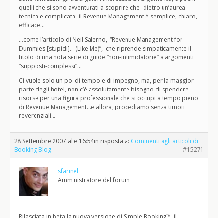
quelli che si sono avventurati a scoprire che -dietro un’aurea
tecnica e complicata- il Revenue Management è semplice, chiaro,
efficace…
…come l’articolo di Neil Salerno, “Revenue Management for
Dummies [stupidi]… (Like Me)”, che riprende simpaticamente il
titolo di una nota serie di guide “non-intimidatorie” a argomenti
“supposti-complessi”…
Ci vuole solo un po' di tempo e di impegno, ma, per la maggior
parte degli hotel, non c’è assolutamente bisogno di spendere
risorse per una figura professionale che si occupi a tempo pieno
di Revenue Management…e allora, procediamo senza timori
reverenziali…
28 Settembre 2007 alle 16:54
in risposta a:
Commenti agli articoli di
Booking Blog
#15271
sfarinel
Amministratore del forum
Rilasciata in beta la nuova versione di Simple Booking™, il