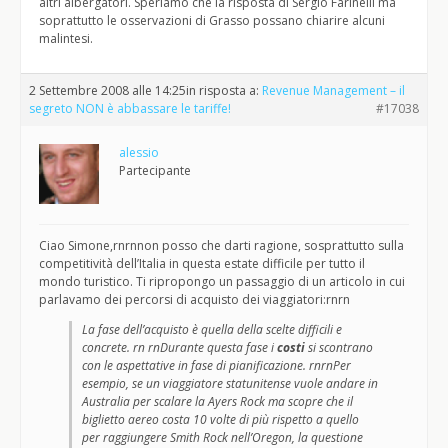
altri albergatori. Speriamo che la risposta di Sergio Farinelli ma
soprattutto le osservazioni di Grasso possano chiarire alcuni
malintesi.
2 Settembre 2008 alle 14:25
in risposta a:
Revenue Management – il
segreto NON è abbassare le tariffe!
#17038
alessio
Partecipante
Ciao Simone,rnrnnon posso che darti ragione, sosprattutto sulla
competitività dell’Italia in questa estate difficile per tutto il
mondo turistico. Ti ripropongo un passaggio di un articolo in cui
parlavamo dei percorsi di acquisto dei viaggiatori:rnrn
La fase dell’acquisto è quella della scelte difficili e
concrete. rn rnDurante questa fase i
costi
si scontrano
con le aspettative in fase di pianificazione. rnrnPer
esempio, se un viaggiatore statunitense vuole andare in
Australia per scalare la Ayers Rock ma scopre che il
biglietto aereo costa 10 volte di più rispetto a quello
per raggiungere Smith Rock nell’Oregon, la questione