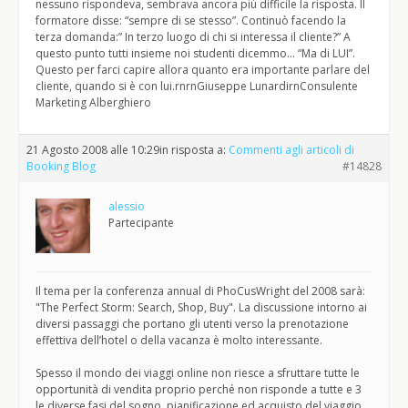
nessuno rispondeva, sembrava ancora più difficile la risposta. Il
formatore disse: “sempre di se stesso”. Continuò facendo la
terza domanda:” In terzo luogo di chi si interessa il cliente?” A
questo punto tutti insieme noi studenti dicemmo… “Ma di LUI”.
Questo per farci capire allora quanto era importante parlare del
cliente, quando si è con lui.rnrnGiuseppe LunardirnConsulente
Marketing Alberghiero
21 Agosto 2008 alle 10:29
in risposta a:
Commenti agli articoli di
Booking Blog
#14828
alessio
Partecipante
Il tema per la conferenza annual di PhoCusWright del 2008 sarà:
"The Perfect Storm: Search, Shop, Buy". La discussione intorno ai
diversi passaggi che portano gli utenti verso la prenotazione
effettiva dell’hotel o della vacanza è molto interessante.
Spesso il mondo dei viaggi online non riesce a sfruttare tutte le
opportunità di vendita proprio perché non risponde a tutte e 3
le diverse fasi del sogno, pianificazione ed acquisto del viaggio.