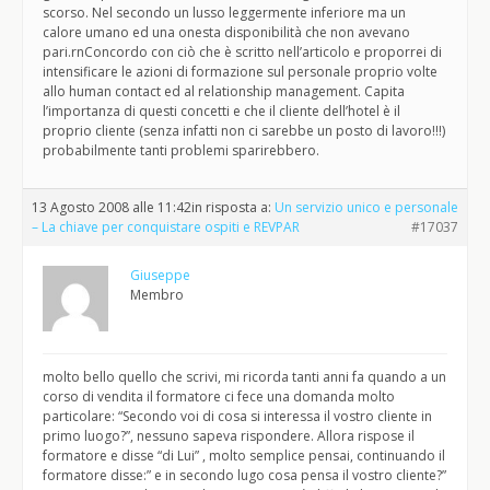
scorso. Nel secondo un lusso leggermente inferiore ma un
calore umano ed una onesta disponibilità che non avevano
pari.rnConcordo con ciò che è scritto nell’articolo e proporrei di
intensificare le azioni di formazione sul personale proprio volte
allo human contact ed al relationship management. Capita
l’importanza di questi concetti e che il cliente dell’hotel è il
proprio cliente (senza infatti non ci sarebbe un posto di lavoro!!!)
probabilmente tanti problemi sparirebbero.
13 Agosto 2008 alle 11:42
in risposta a:
Un servizio unico e personale
– La chiave per conquistare ospiti e REVPAR
#17037
Giuseppe
Membro
molto bello quello che scrivi, mi ricorda tanti anni fa quando a un
corso di vendita il formatore ci fece una domanda molto
particolare: “Secondo voi di cosa si interessa il vostro cliente in
primo luogo?”, nessuno sapeva rispondere. Allora rispose il
formatore e disse “di Lui” , molto semplice pensai, continuando il
formatore disse:” e in secondo lugo cosa pensa il vostro cliente?”