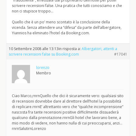
"fraudolente", effettuate dal proprietario dell’hotel per poter
scrivere recensioni false. Una pratica che tutti conosciamo e che
non ci stupisce troppo…
Quello che è un po’ meno scontato è la conclusione della
vicenda. Senza attendere una “difesa” da parte dell’albergatore,
Yiannios ha eliminato l’hotel da Booking.com.
10 Settembre 2008 alle 13:13
in risposta a:
Albergatori, attenti a
scrivere recensioni false su Booking.com
#17041
lorenzo
Membro
Ciao Marco,rnrnQuello che dici è sicuramente vero: qualsiasi sito
di recensioni dovrebbe dare al direttore dell’hotel la possibilità
di replicare.rnrnE’ altrettanto vero che “qualche incomprensione”
nascosta fra tante recensioni positive difficilmente dissuaderà
qualcuno dalla prenotazione.rnrnGli hotel che lavorano bene, a
mio modo di vedere, non hanno nulla di cui preoccuparsi, anzi…
rnrnSalutirnLorenzo