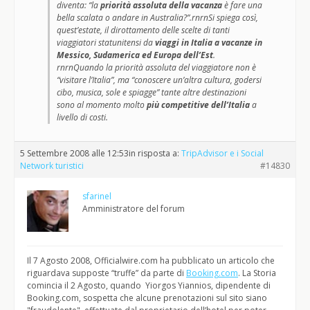
diventa: “la
priorità assoluta della vacanza
è fare una
bella scalata o andare in Australia?”.rnrnSi spiega così,
quest’estate, il dirottamento delle scelte di tanti
viaggiatori statunitensi da
viaggi in Italia a vacanze in
Messico, Sudamerica ed Europa dell’Est
.
rnrnQuando la priorità assoluta del viaggiatore non è
“visitare l’Italia”, ma “conoscere un’altra cultura, godersi
cibo, musica, sole e spiagge” tante altre destinazioni
sono al momento molto
più competitive dell’Italia
a
livello di costi.
5 Settembre 2008 alle 12:53
in risposta a:
TripAdvisor e i Social
Network turistici
#14830
sfarinel
Amministratore del forum
Il 7 Agosto 2008, Officialwire.com ha pubblicato un articolo che
riguardava supposte “truffe” da parte di
Booking.com
. La Storia
comincia il 2 Agosto, quando Yiorgos Yiannios, dipendente di
Booking.com, sospetta che alcune prenotazioni sul sito siano