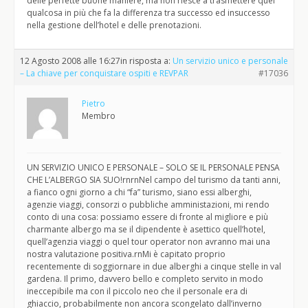
delle perfette buone maniere, ma non riesce a trasmettere quel
qualcosa in più che fa la differenza tra successo ed insuccesso
nella gestione dell’hotel e delle prenotazioni.
12 Agosto 2008 alle 16:27
in risposta a:
Un servizio unico e personale
– La chiave per conquistare ospiti e REVPAR
#17036
Pietro
Membro
UN SERVIZIO UNICO E PERSONALE – SOLO SE IL PERSONALE PENSA
CHE L’ALBERGO SIA SUO!rnrnNel campo del turismo da tanti anni,
a fianco ogni giorno a chi “fa” turismo, siano essi alberghi,
agenzie viaggi, consorzi o pubbliche amministazioni, mi rendo
conto di una cosa: possiamo essere di fronte al migliore e più
charmante albergo ma se il dipendente è asettico quell’hotel,
quell’agenzia viaggi o quel tour operator non avranno mai una
nostra valutazione positiva.rnMi è capitato proprio
recentemente di soggiornare in due alberghi a cinque stelle in val
gardena. Il primo, davvero bello e completo servito in modo
ineccepibile ma con il piccolo neo che il personale era di
ghiaccio, probabilmente non ancora scongelato dall’inverno