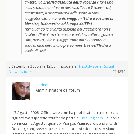
diventa: “la
priorità assoluta della vacanza
è fare una
bella scalata o andare in Australia?”.rnrnSi spiega così,
quest’estate, il dirottamento delle scelte di tanti
viaggiatori statunitensi da
viaggi in Italia a vacanze in
Messico, Sudamerica ed Europa dell’Est
.
rnrnQuando la priorità assoluta del viaggiatore non è
“visitare l’Italia”, ma “conoscere un’altra cultura, godersi
cibo, musica, sole e spiagge” tante altre destinazioni
sono al momento molto
più competitive dell’Italia
a
livello di costi.
5 Settembre 2008 alle 12:53
in risposta a:
TripAdvisor e i Social
Network turistici
#14830
sfarinel
Amministratore del forum
Il 7 Agosto 2008, Officialwire.com ha pubblicato un articolo che
riguardava supposte “truffe” da parte di
Booking.com
. La Storia
comincia il 2 Agosto, quando Yiorgos Yiannios, dipendente di
Booking.com, sospetta che alcune prenotazioni sul sito siano