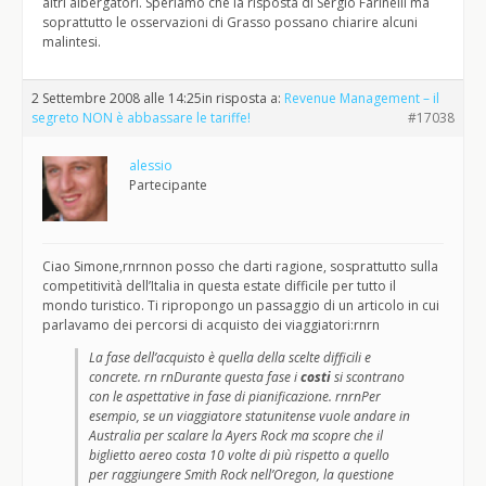
altri albergatori. Speriamo che la risposta di Sergio Farinelli ma
soprattutto le osservazioni di Grasso possano chiarire alcuni
malintesi.
2 Settembre 2008 alle 14:25
in risposta a:
Revenue Management – il
segreto NON è abbassare le tariffe!
#17038
alessio
Partecipante
Ciao Simone,rnrnnon posso che darti ragione, sosprattutto sulla
competitività dell’Italia in questa estate difficile per tutto il
mondo turistico. Ti ripropongo un passaggio di un articolo in cui
parlavamo dei percorsi di acquisto dei viaggiatori:rnrn
La fase dell’acquisto è quella della scelte difficili e
concrete. rn rnDurante questa fase i
costi
si scontrano
con le aspettative in fase di pianificazione. rnrnPer
esempio, se un viaggiatore statunitense vuole andare in
Australia per scalare la Ayers Rock ma scopre che il
biglietto aereo costa 10 volte di più rispetto a quello
per raggiungere Smith Rock nell’Oregon, la questione