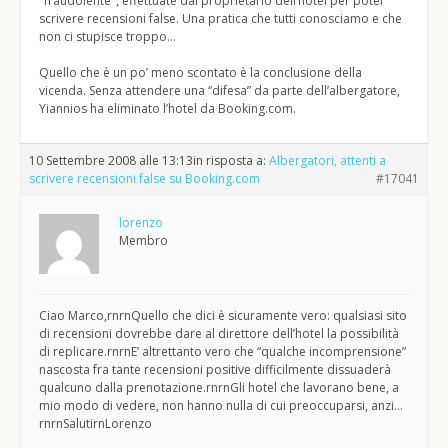
"fraudolente", effettuate dal proprietario dell’hotel per poter
scrivere recensioni false. Una pratica che tutti conosciamo e che
non ci stupisce troppo…
Quello che è un po’ meno scontato è la conclusione della
vicenda. Senza attendere una “difesa” da parte dell’albergatore,
Yiannios ha eliminato l’hotel da Booking.com.
10 Settembre 2008 alle 13:13
in risposta a:
Albergatori, attenti a
scrivere recensioni false su Booking.com
#17041
lorenzo
Membro
Ciao Marco,rnrnQuello che dici è sicuramente vero: qualsiasi sito
di recensioni dovrebbe dare al direttore dell’hotel la possibilità
di replicare.rnrnE’ altrettanto vero che “qualche incomprensione”
nascosta fra tante recensioni positive difficilmente dissuaderà
qualcuno dalla prenotazione.rnrnGli hotel che lavorano bene, a
mio modo di vedere, non hanno nulla di cui preoccuparsi, anzi…
rnrnSalutirnLorenzo