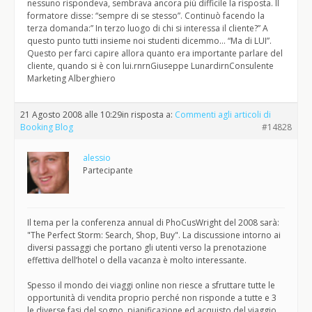
nessuno rispondeva, sembrava ancora più difficile la risposta. Il
formatore disse: “sempre di se stesso”. Continuò facendo la
terza domanda:” In terzo luogo di chi si interessa il cliente?” A
questo punto tutti insieme noi studenti dicemmo… “Ma di LUI”.
Questo per farci capire allora quanto era importante parlare del
cliente, quando si è con lui.rnrnGiuseppe LunardirnConsulente
Marketing Alberghiero
21 Agosto 2008 alle 10:29
in risposta a:
Commenti agli articoli di
Booking Blog
#14828
alessio
Partecipante
Il tema per la conferenza annual di PhoCusWright del 2008 sarà:
"The Perfect Storm: Search, Shop, Buy". La discussione intorno ai
diversi passaggi che portano gli utenti verso la prenotazione
effettiva dell’hotel o della vacanza è molto interessante.
Spesso il mondo dei viaggi online non riesce a sfruttare tutte le
opportunità di vendita proprio perché non risponde a tutte e 3
le diverse fasi del sogno, pianificazione ed acquisto del viaggio.