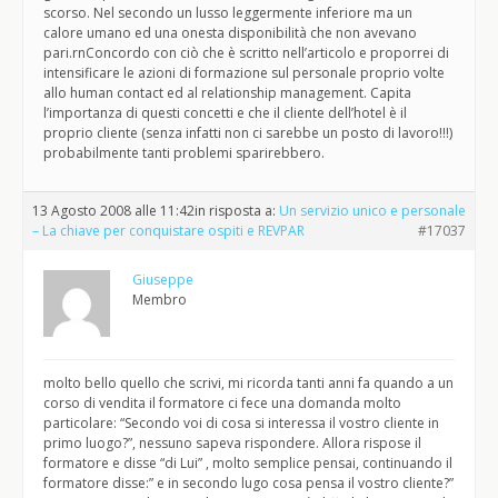
scorso. Nel secondo un lusso leggermente inferiore ma un
calore umano ed una onesta disponibilità che non avevano
pari.rnConcordo con ciò che è scritto nell’articolo e proporrei di
intensificare le azioni di formazione sul personale proprio volte
allo human contact ed al relationship management. Capita
l’importanza di questi concetti e che il cliente dell’hotel è il
proprio cliente (senza infatti non ci sarebbe un posto di lavoro!!!)
probabilmente tanti problemi sparirebbero.
13 Agosto 2008 alle 11:42
in risposta a:
Un servizio unico e personale
– La chiave per conquistare ospiti e REVPAR
#17037
Giuseppe
Membro
molto bello quello che scrivi, mi ricorda tanti anni fa quando a un
corso di vendita il formatore ci fece una domanda molto
particolare: “Secondo voi di cosa si interessa il vostro cliente in
primo luogo?”, nessuno sapeva rispondere. Allora rispose il
formatore e disse “di Lui” , molto semplice pensai, continuando il
formatore disse:” e in secondo lugo cosa pensa il vostro cliente?”