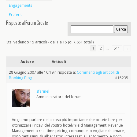
Engagements
Preferiti
Risposte al Forum Create
Stai vedendo 15 articoli - dal 1 a 15 (di 7,651 totali)
1
2
…
511
→
Autore
Articoli
28 Giugno 2007 alle 10:19
in risposta a:
Commenti agli articoli di
Booking Blog
#15235
sfarinel
Amministratore del forum
Vogliamo parlare della cosa più importante che potete fare per
ottimizzare i ricavi del vostro hotel? Yield Management, Revenue
Management o real-time pricing, comunque lo vogliate chiamare,
sono tantissimi gli albergatori interessati all'argomento, e pochi