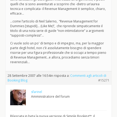
quelli che si sono avventurati a scoprire che -dietro un’aurea
tecnica e complicata- il Revenue Management è semplice, chiaro,
efficace…
…come l’articolo di Neil Salerno, “Revenue Management for
Dummies [stupidi]… (Like Me)”, che riprende simpaticamente il
titolo di una nota serie di guide “non-intimidatorie” a argomenti
“supposti-complessi”…
Ci vuole solo un po' di tempo e di impegno, ma, per la maggior
parte degli hotel, non c’è assolutamente bisogno di spendere
risorse per una figura professionale che si occupi a tempo pieno
di Revenue Management…e allora, procediamo senza timori
reverenziali…
28 Settembre 2007 alle 16:54
in risposta a:
Commenti agli articoli di
Booking Blog
#15271
sfarinel
Amministratore del forum
Rilasciata in beta la nuova versione di Simple Booking™, il