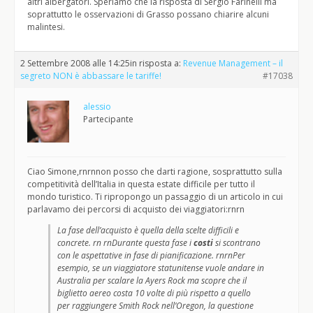
altri albergatori. Speriamo che la risposta di Sergio Farinelli ma
soprattutto le osservazioni di Grasso possano chiarire alcuni
malintesi.
2 Settembre 2008 alle 14:25
in risposta a:
Revenue Management – il
segreto NON è abbassare le tariffe!
#17038
alessio
Partecipante
Ciao Simone,rnrnnon posso che darti ragione, sosprattutto sulla
competitività dell’Italia in questa estate difficile per tutto il
mondo turistico. Ti ripropongo un passaggio di un articolo in cui
parlavamo dei percorsi di acquisto dei viaggiatori:rnrn
La fase dell’acquisto è quella della scelte difficili e
concrete. rn rnDurante questa fase i
costi
si scontrano
con le aspettative in fase di pianificazione. rnrnPer
esempio, se un viaggiatore statunitense vuole andare in
Australia per scalare la Ayers Rock ma scopre che il
biglietto aereo costa 10 volte di più rispetto a quello
per raggiungere Smith Rock nell’Oregon, la questione