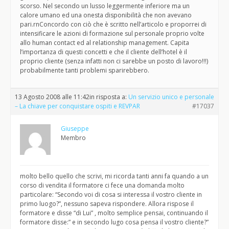
scorso. Nel secondo un lusso leggermente inferiore ma un
calore umano ed una onesta disponibilità che non avevano
pari.rnConcordo con ciò che è scritto nell’articolo e proporrei di
intensificare le azioni di formazione sul personale proprio volte
allo human contact ed al relationship management. Capita
l’importanza di questi concetti e che il cliente dell’hotel è il
proprio cliente (senza infatti non ci sarebbe un posto di lavoro!!!)
probabilmente tanti problemi sparirebbero.
13 Agosto 2008 alle 11:42
in risposta a:
Un servizio unico e personale
– La chiave per conquistare ospiti e REVPAR
#17037
Giuseppe
Membro
molto bello quello che scrivi, mi ricorda tanti anni fa quando a un
corso di vendita il formatore ci fece una domanda molto
particolare: “Secondo voi di cosa si interessa il vostro cliente in
primo luogo?”, nessuno sapeva rispondere. Allora rispose il
formatore e disse “di Lui” , molto semplice pensai, continuando il
formatore disse:” e in secondo lugo cosa pensa il vostro cliente?”