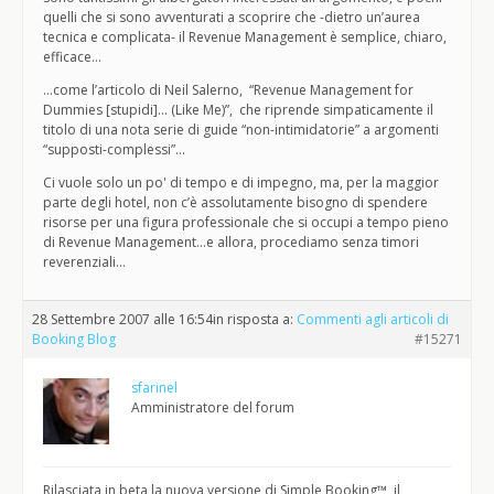
quelli che si sono avventurati a scoprire che -dietro un’aurea
tecnica e complicata- il Revenue Management è semplice, chiaro,
efficace…
…come l’articolo di Neil Salerno, “Revenue Management for
Dummies [stupidi]… (Like Me)”, che riprende simpaticamente il
titolo di una nota serie di guide “non-intimidatorie” a argomenti
“supposti-complessi”…
Ci vuole solo un po' di tempo e di impegno, ma, per la maggior
parte degli hotel, non c’è assolutamente bisogno di spendere
risorse per una figura professionale che si occupi a tempo pieno
di Revenue Management…e allora, procediamo senza timori
reverenziali…
28 Settembre 2007 alle 16:54
in risposta a:
Commenti agli articoli di
Booking Blog
#15271
sfarinel
Amministratore del forum
Rilasciata in beta la nuova versione di Simple Booking™, il