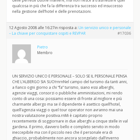
delle perfette buone maniere, ma non riesce a trasmettere quel
qualcosa in più che fa la differenza tra successo ed insuccesso
nella gestione dell’hotel e delle prenotazioni.
12 Agosto 2008 alle 16:27
in risposta a:
Un servizio unico e personale
– La chiave per conquistare ospiti e REVPAR
#17036
Pietro
Membro
UN SERVIZIO UNICO E PERSONALE – SOLO SE IL PERSONALE PENSA
CHE L’ALBERGO SIA SUO!rnrnNel campo del turismo da tanti anni,
a fianco ogni giorno a chi “fa” turismo, siano essi alberghi,
agenzie viaggi, consorzi o pubbliche amministazioni, mi rendo
conto di una cosa: possiamo essere di fronte al migliore e più
charmante albergo ma se il dipendente è asettico quell’hotel,
quell’agenzia viaggi o quel tour operator non avranno mai una
nostra valutazione positiva.rnMi è capitato proprio
recentemente di soggiornare in due alberghi a cinque stelle in val
gardena. Il primo, davvero bello e completo servito in modo
ineccepibile ma con il piccolo neo che il personale era di
ghiaccio, probabilmente non ancora scongelato dall’inverno