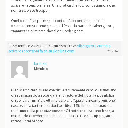
"fraudolente", effettuate dal proprietario dell’hotel per poter
scrivere recensioni false. Una pratica che tutti conosciamo e che
non ci stupisce troppo…
Quello che è un po’ meno scontato è la conclusione della
vicenda. Senza attendere una “difesa” da parte dell’albergatore,
Yiannios ha eliminato l’hotel da Booking.com.
10 Settembre 2008 alle 13:13
in risposta a:
Albergatori, attenti a
scrivere recensioni false su Booking.com
#17041
lorenzo
Membro
Ciao Marco,rnrnQuello che dici è sicuramente vero: qualsiasi sito
di recensioni dovrebbe dare al direttore dell’hotel la possibilità
di replicare.rnrnE’ altrettanto vero che “qualche incomprensione”
nascosta fra tante recensioni positive difficilmente dissuaderà
qualcuno dalla prenotazione.rnrnGli hotel che lavorano bene, a
mio modo di vedere, non hanno nulla di cui preoccuparsi, anzi…
rnrnSalutirnLorenzo