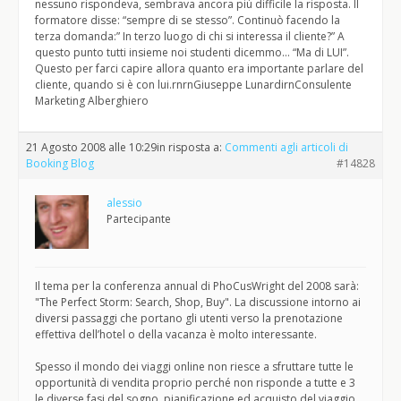
nessuno rispondeva, sembrava ancora più difficile la risposta. Il
formatore disse: “sempre di se stesso”. Continuò facendo la
terza domanda:” In terzo luogo di chi si interessa il cliente?” A
questo punto tutti insieme noi studenti dicemmo… “Ma di LUI”.
Questo per farci capire allora quanto era importante parlare del
cliente, quando si è con lui.rnrnGiuseppe LunardirnConsulente
Marketing Alberghiero
21 Agosto 2008 alle 10:29
in risposta a:
Commenti agli articoli di
Booking Blog
#14828
alessio
Partecipante
Il tema per la conferenza annual di PhoCusWright del 2008 sarà:
"The Perfect Storm: Search, Shop, Buy". La discussione intorno ai
diversi passaggi che portano gli utenti verso la prenotazione
effettiva dell’hotel o della vacanza è molto interessante.
Spesso il mondo dei viaggi online non riesce a sfruttare tutte le
opportunità di vendita proprio perché non risponde a tutte e 3
le diverse fasi del sogno, pianificazione ed acquisto del viaggio.