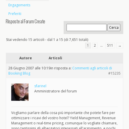
Engagements
Preferiti
Risposte al Forum Create
Stai vedendo 15 articoli - dal 1 a 15 (di 7,651 totali)
1
2
…
511
→
Autore
Articoli
28 Giugno 2007 alle 10:19
in risposta a:
Commenti agli articoli di
Booking Blog
#15235
sfarinel
Amministratore del forum
Vogliamo parlare della cosa più importante che potete fare per
ottimizzare i ricavi del vostro hotel? Yield Management, Revenue
Management o real-time pricing, comunque lo vogliate chiamare,
sono tantissimi gli albergatori interessati all'argomento, e pochi