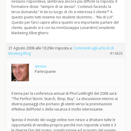
nessuno rispondeva, sembrava ancora più difficile la risposta. Il
formatore disse: “sempre di se stesso”. Continuò facendo la
terza domanda:” In terzo luogo di chi si interessa il cliente?” A
questo punto tutti insieme noi studenti dicemmo… “Ma di LUI”.
Questo per farci capire allora quanto era importante parlare del
cliente, quando si è con lui.rnrnGiuseppe LunardirnConsulente
Marketing Alberghiero
21 Agosto 2008 alle 10:29
in risposta a:
Commenti agli articoli di
Booking Blog
#14828
alessio
Partecipante
Il tema per la conferenza annual di PhoCusWright del 2008 sarà:
"The Perfect Storm: Search, Shop, Buy". La discussione intorno ai
diversi passaggi che portano gli utenti verso la prenotazione
effettiva dell’hotel o della vacanza è molto interessante.
Spesso il mondo dei viaggi online non riesce a sfruttare tutte le
opportunità di vendita proprio perché non risponde a tutte e 3
le diverse fasi del sogno, pianificazione ed acquisto del viaggio.