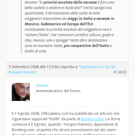
diventa: “la
priorità assoluta della vacanza
è fare una
bella scalata o andare in Australia?”.rnrnSi spiega così,
quest’estate, il dirottamento delle scelte di tanti
viaggiatori statunitensi da
viaggi in Italia a vacanze in
Messico, Sudamerica ed Europa dell’Est
.
rnrnQuando la priorità assoluta del viaggiatore non è
“visitare l’Italia”, ma “conoscere un’altra cultura, godersi
cibo, musica, sole e spiagge” tante altre destinazioni
sono al momento molto
più competitive dell’Italia
a
livello di costi.
5 Settembre 2008 alle 12:53
in risposta a:
TripAdvisor e i Social
Network turistici
#14830
sfarinel
Amministratore del forum
Il 7 Agosto 2008, Officialwire.com ha pubblicato un articolo che
riguardava supposte “truffe” da parte di
Booking.com
. La Storia
comincia il 2 Agosto, quando Yiorgos Yiannios, dipendente di
Booking.com, sospetta che alcune prenotazioni sul sito siano