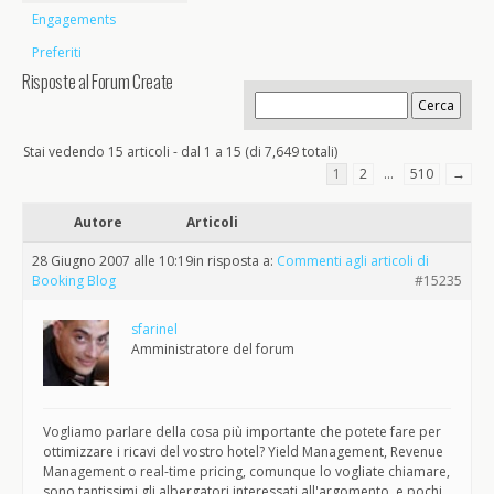
Engagements
Preferiti
Risposte al Forum Create
Stai vedendo 15 articoli - dal 1 a 15 (di 7,649 totali)
1
2
…
510
→
Autore
Articoli
28 Giugno 2007 alle 10:19
in risposta a:
Commenti agli articoli di
Booking Blog
#15235
sfarinel
Amministratore del forum
Vogliamo parlare della cosa più importante che potete fare per
ottimizzare i ricavi del vostro hotel? Yield Management, Revenue
Management o real-time pricing, comunque lo vogliate chiamare,
sono tantissimi gli albergatori interessati all'argomento, e pochi