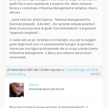
quelli che si sono avventurati a scoprire che -dietro un’aurea
tecnica e complicata- il Revenue Management è semplice, chiaro,
efficace…
…come l’articolo di Neil Salerno, “Revenue Management for
Dummies [stupidi]… (Like Me)”, che riprende simpaticamente il
titolo di una nota serie di guide “non-intimidatorie” a argomenti
“supposti-complessi”…
Ci vuole solo un po' di tempo e di impegno, ma, per la maggior
parte degli hotel, non c’è assolutamente bisogno di spendere
risorse per una figura professionale che si occupi a tempo pieno
di Revenue Management…e allora, procediamo senza timori
reverenziali…
28 Settembre 2007 alle 16:54
in risposta a:
Commenti agli articoli di
Booking Blog
#15271
sfarinel
Amministratore del forum
Rilasciata in beta la nuova versione di Simple Booking™, il