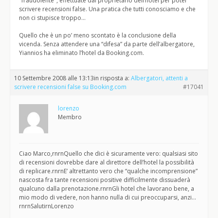
"fraudolente", effettuate dal proprietario dell’hotel per poter
scrivere recensioni false. Una pratica che tutti conosciamo e che
non ci stupisce troppo…
Quello che è un po’ meno scontato è la conclusione della
vicenda. Senza attendere una “difesa” da parte dell’albergatore,
Yiannios ha eliminato l’hotel da Booking.com.
10 Settembre 2008 alle 13:13
in risposta a:
Albergatori, attenti a
scrivere recensioni false su Booking.com
#17041
lorenzo
Membro
Ciao Marco,rnrnQuello che dici è sicuramente vero: qualsiasi sito
di recensioni dovrebbe dare al direttore dell’hotel la possibilità
di replicare.rnrnE’ altrettanto vero che “qualche incomprensione”
nascosta fra tante recensioni positive difficilmente dissuaderà
qualcuno dalla prenotazione.rnrnGli hotel che lavorano bene, a
mio modo di vedere, non hanno nulla di cui preoccuparsi, anzi…
rnrnSalutirnLorenzo