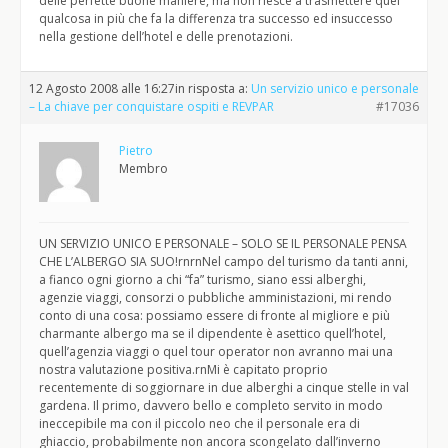
delle perfette buone maniere, ma non riesce a trasmettere quel
qualcosa in più che fa la differenza tra successo ed insuccesso
nella gestione dell’hotel e delle prenotazioni.
12 Agosto 2008 alle 16:27
in risposta a:
Un servizio unico e personale
– La chiave per conquistare ospiti e REVPAR
#17036
Pietro
Membro
UN SERVIZIO UNICO E PERSONALE – SOLO SE IL PERSONALE PENSA
CHE L’ALBERGO SIA SUO!rnrnNel campo del turismo da tanti anni,
a fianco ogni giorno a chi “fa” turismo, siano essi alberghi,
agenzie viaggi, consorzi o pubbliche amministazioni, mi rendo
conto di una cosa: possiamo essere di fronte al migliore e più
charmante albergo ma se il dipendente è asettico quell’hotel,
quell’agenzia viaggi o quel tour operator non avranno mai una
nostra valutazione positiva.rnMi è capitato proprio
recentemente di soggiornare in due alberghi a cinque stelle in val
gardena. Il primo, davvero bello e completo servito in modo
ineccepibile ma con il piccolo neo che il personale era di
ghiaccio, probabilmente non ancora scongelato dall’inverno