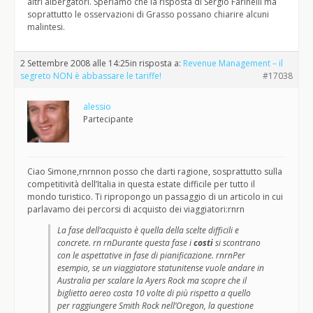
altri albergatori. Speriamo che la risposta di Sergio Farinelli ma
soprattutto le osservazioni di Grasso possano chiarire alcuni
malintesi.
2 Settembre 2008 alle 14:25
in risposta a:
Revenue Management – il
segreto NON è abbassare le tariffe!
#17038
alessio
Partecipante
Ciao Simone,rnrnnon posso che darti ragione, sosprattutto sulla
competitività dell’Italia in questa estate difficile per tutto il
mondo turistico. Ti ripropongo un passaggio di un articolo in cui
parlavamo dei percorsi di acquisto dei viaggiatori:rnrn
La fase dell’acquisto è quella della scelte difficili e
concrete. rn rnDurante questa fase i
costi
si scontrano
con le aspettative in fase di pianificazione. rnrnPer
esempio, se un viaggiatore statunitense vuole andare in
Australia per scalare la Ayers Rock ma scopre che il
biglietto aereo costa 10 volte di più rispetto a quello
per raggiungere Smith Rock nell’Oregon, la questione