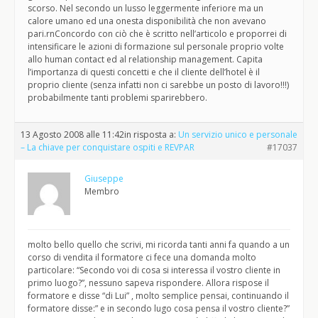
scorso. Nel secondo un lusso leggermente inferiore ma un
calore umano ed una onesta disponibilità che non avevano
pari.rnConcordo con ciò che è scritto nell’articolo e proporrei di
intensificare le azioni di formazione sul personale proprio volte
allo human contact ed al relationship management. Capita
l’importanza di questi concetti e che il cliente dell’hotel è il
proprio cliente (senza infatti non ci sarebbe un posto di lavoro!!!)
probabilmente tanti problemi sparirebbero.
13 Agosto 2008 alle 11:42
in risposta a:
Un servizio unico e personale
– La chiave per conquistare ospiti e REVPAR
#17037
Giuseppe
Membro
molto bello quello che scrivi, mi ricorda tanti anni fa quando a un
corso di vendita il formatore ci fece una domanda molto
particolare: “Secondo voi di cosa si interessa il vostro cliente in
primo luogo?”, nessuno sapeva rispondere. Allora rispose il
formatore e disse “di Lui” , molto semplice pensai, continuando il
formatore disse:” e in secondo lugo cosa pensa il vostro cliente?”