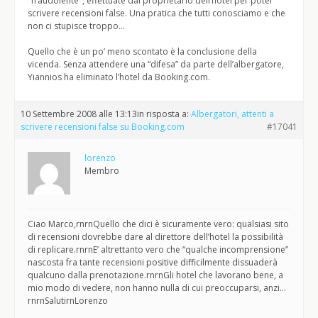
"fraudolente", effettuate dal proprietario dell’hotel per poter
scrivere recensioni false. Una pratica che tutti conosciamo e che
non ci stupisce troppo…
Quello che è un po’ meno scontato è la conclusione della
vicenda. Senza attendere una “difesa” da parte dell’albergatore,
Yiannios ha eliminato l’hotel da Booking.com.
10 Settembre 2008 alle 13:13
in risposta a:
Albergatori, attenti a
scrivere recensioni false su Booking.com
#17041
lorenzo
Membro
Ciao Marco,rnrnQuello che dici è sicuramente vero: qualsiasi sito
di recensioni dovrebbe dare al direttore dell’hotel la possibilità
di replicare.rnrnE’ altrettanto vero che “qualche incomprensione”
nascosta fra tante recensioni positive difficilmente dissuaderà
qualcuno dalla prenotazione.rnrnGli hotel che lavorano bene, a
mio modo di vedere, non hanno nulla di cui preoccuparsi, anzi…
rnrnSalutirnLorenzo