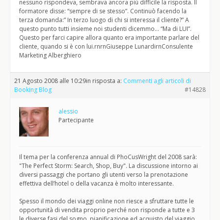
nessuno rispondeva, sembrava ancora più difficile la risposta. Il
formatore disse: “sempre di se stesso”. Continuò facendo la
terza domanda:” In terzo luogo di chi si interessa il cliente?” A
questo punto tutti insieme noi studenti dicemmo… “Ma di LUI”.
Questo per farci capire allora quanto era importante parlare del
cliente, quando si è con lui.rnrnGiuseppe LunardirnConsulente
Marketing Alberghiero
21 Agosto 2008 alle 10:29
in risposta a:
Commenti agli articoli di
Booking Blog
#14828
alessio
Partecipante
Il tema per la conferenza annual di PhoCusWright del 2008 sarà:
"The Perfect Storm: Search, Shop, Buy". La discussione intorno ai
diversi passaggi che portano gli utenti verso la prenotazione
effettiva dell’hotel o della vacanza è molto interessante.
Spesso il mondo dei viaggi online non riesce a sfruttare tutte le
opportunità di vendita proprio perché non risponde a tutte e 3
le diverse fasi del sogno, pianificazione ed acquisto del viaggio.