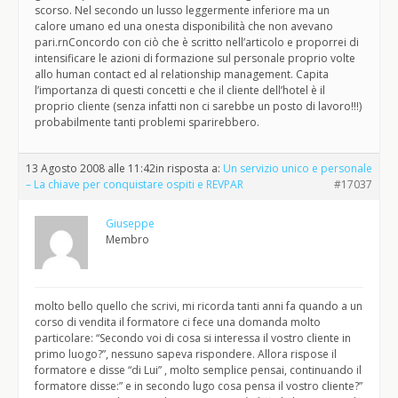
scorso. Nel secondo un lusso leggermente inferiore ma un
calore umano ed una onesta disponibilità che non avevano
pari.rnConcordo con ciò che è scritto nell’articolo e proporrei di
intensificare le azioni di formazione sul personale proprio volte
allo human contact ed al relationship management. Capita
l’importanza di questi concetti e che il cliente dell’hotel è il
proprio cliente (senza infatti non ci sarebbe un posto di lavoro!!!)
probabilmente tanti problemi sparirebbero.
13 Agosto 2008 alle 11:42
in risposta a:
Un servizio unico e personale
– La chiave per conquistare ospiti e REVPAR
#17037
Giuseppe
Membro
molto bello quello che scrivi, mi ricorda tanti anni fa quando a un
corso di vendita il formatore ci fece una domanda molto
particolare: “Secondo voi di cosa si interessa il vostro cliente in
primo luogo?”, nessuno sapeva rispondere. Allora rispose il
formatore e disse “di Lui” , molto semplice pensai, continuando il
formatore disse:” e in secondo lugo cosa pensa il vostro cliente?”