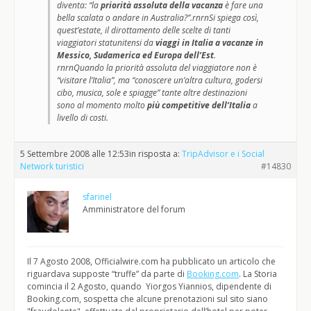
diventa: “la
priorità assoluta della vacanza
è fare una
bella scalata o andare in Australia?”.rnrnSi spiega così,
quest’estate, il dirottamento delle scelte di tanti
viaggiatori statunitensi da
viaggi in Italia a vacanze in
Messico, Sudamerica ed Europa dell’Est
.
rnrnQuando la priorità assoluta del viaggiatore non è
“visitare l’Italia”, ma “conoscere un’altra cultura, godersi
cibo, musica, sole e spiagge” tante altre destinazioni
sono al momento molto
più competitive dell’Italia
a
livello di costi.
5 Settembre 2008 alle 12:53
in risposta a:
TripAdvisor e i Social
Network turistici
#14830
sfarinel
Amministratore del forum
Il 7 Agosto 2008, Officialwire.com ha pubblicato un articolo che
riguardava supposte “truffe” da parte di
Booking.com
. La Storia
comincia il 2 Agosto, quando Yiorgos Yiannios, dipendente di
Booking.com, sospetta che alcune prenotazioni sul sito siano