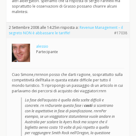
altri albergatori. Speriamo che la risposta di Sergio Farinelli ma
soprattutto le osservazioni di Grasso possano chiarire alcuni
malintesi.
2 Settembre 2008 alle 14:25
in risposta a:
Revenue Management – il
segreto NON è abbassare le tariffe!
#17038
alessio
Partecipante
Ciao Simone,rnrnnon posso che darti ragione, sosprattutto sulla
competitività dell’Italia in questa estate difficile per tutto il
mondo turistico. Ti ripropongo un passaggio di un articolo in cui
parlavamo dei percorsi di acquisto dei viaggiatori:rnrn
La fase dell’acquisto è quella della scelte difficili e
concrete. rn rnDurante questa fase i
costi
si scontrano
con le aspettative in fase di pianificazione. rnrnPer
esempio, se un viaggiatore statunitense vuole andare in
Australia per scalare la Ayers Rock ma scopre che il
biglietto aereo costa 10 volte di più rispetto a quello
per raggiungere Smith Rock nell’Oregon, la questione