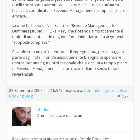
quelli che si sono avventurati a scoprire che -dietro un’aurea
tecnica e complicata- il Revenue Management è semplice, chiaro,
efficace…
…come l’articolo di Neil Salerno, “Revenue Management for
Dummies [stupidi]… (Like Me)”, che riprende simpaticamente il
titolo di una nota serie di guide “non-intimidatorie” a argomenti
“supposti-complessi”…
Ci vuole solo un po' di tempo e di impegno, ma, per la maggior
parte degli hotel, non c’è assolutamente bisogno di spendere
risorse per una figura professionale che si occupi a tempo pieno
di Revenue Management…e allora, procediamo senza timori
reverenziali…
28 Settembre 2007 alle 16:54
in risposta a:
Commenti agli articoli di
Booking Blog
#15271
sfarinel
Amministratore del forum
Rilasciata in beta la nuova versione di Simple Booking™, il