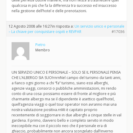
delle perfette buone maniere, ma non riesce a trasmettere quel
qualcosa in più che fa la differenza tra successo ed insuccesso
nella gestione dell’hotel e delle prenotazioni.
12 Agosto 2008 alle 16:27
in risposta a:
Un servizio unico e personale
– La chiave per conquistare ospiti e REVPAR
#17036
Pietro
Membro
UN SERVIZIO UNICO E PERSONALE – SOLO SE IL PERSONALE PENSA
CHE L’ALBERGO SIA SUO!rnrnNel campo del turismo da tanti anni,
a fianco ogni giorno a chi “fa” turismo, siano essi alberghi,
agenzie viaggi, consorzi o pubbliche amministazioni, mi rendo
conto di una cosa: possiamo essere di fronte al migliore e più
charmante albergo ma se il dipendente è asettico quell’hotel,
quell’agenzia viaggi o quel tour operator non avranno mai una
nostra valutazione positiva.rnMi è capitato proprio
recentemente di soggiornare in due alberghi a cinque stelle in val
gardena. Il primo, davvero bello e completo servito in modo
ineccepibile ma con il piccolo neo che il personale era di
ghiaccio, probabilmente non ancora scongelato dall’inverno