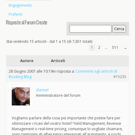
Engagements
Preferiti
Risposte al Forum Create
Stai vedendo 15 articoli - dal 1 a 15 (di 7,651 totali)
1
2
…
511
→
Autore
Articoli
28 Giugno 2007 alle 10:19
in risposta a:
Commenti agli articoli di
Booking Blog
#15235
sfarinel
Amministratore del forum
Vogliamo parlare della cosa più importante che potete fare per
ottimizzare i ricavi del vostro hotel? Yield Management, Revenue
Management o real-time pricing, comunque lo vogliate chiamare,
sono tantissimi gli albergatori interessati all'argomento, e pochi