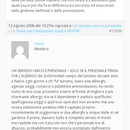
delle perfette buone maniere, ma non riesce a trasmettere quel
qualcosa in più che fa la differenza tra successo ed insuccesso
nella gestione dell’hotel e delle prenotazioni.
12 Agosto 2008 alle 16:27
in risposta a:
Un servizio unico e personale
– La chiave per conquistare ospiti e REVPAR
#17036
Pietro
Membro
UN SERVIZIO UNICO E PERSONALE – SOLO SE IL PERSONALE PENSA
CHE L’ALBERGO SIA SUO!rnrnNel campo del turismo da tanti anni,
a fianco ogni giorno a chi “fa” turismo, siano essi alberghi,
agenzie viaggi, consorzi o pubbliche amministazioni, mi rendo
conto di una cosa: possiamo essere di fronte al migliore e più
charmante albergo ma se il dipendente è asettico quell’hotel,
quell’agenzia viaggi o quel tour operator non avranno mai una
nostra valutazione positiva.rnMi è capitato proprio
recentemente di soggiornare in due alberghi a cinque stelle in val
gardena. Il primo, davvero bello e completo servito in modo
ineccepibile ma con il piccolo neo che il personale era di
ghiaccio, probabilmente non ancora scongelato dall’inverno