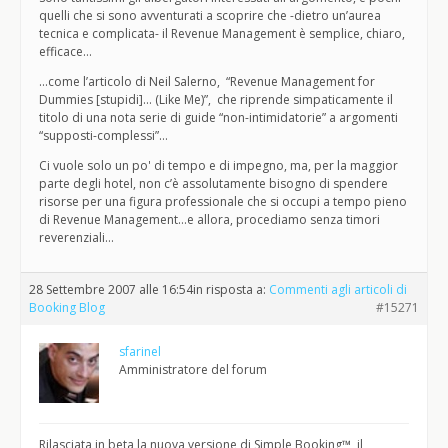
quelli che si sono avventurati a scoprire che -dietro un’aurea
tecnica e complicata- il Revenue Management è semplice, chiaro,
efficace…
…come l’articolo di Neil Salerno, “Revenue Management for
Dummies [stupidi]… (Like Me)”, che riprende simpaticamente il
titolo di una nota serie di guide “non-intimidatorie” a argomenti
“supposti-complessi”…
Ci vuole solo un po' di tempo e di impegno, ma, per la maggior
parte degli hotel, non c’è assolutamente bisogno di spendere
risorse per una figura professionale che si occupi a tempo pieno
di Revenue Management…e allora, procediamo senza timori
reverenziali…
28 Settembre 2007 alle 16:54
in risposta a:
Commenti agli articoli di
Booking Blog
#15271
sfarinel
Amministratore del forum
Rilasciata in beta la nuova versione di Simple Booking™, il