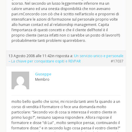
scorso. Nel secondo un lusso leggermente inferiore ma un
calore umano ed una onesta disponibilità che non avevano
pari.rnConcordo con ciò che è scritto nell’articolo e proporrei di
intensificare le azioni di formazione sul personale proprio volte
allo human contact ed al relationship management. Capita
l’importanza di questi concetti e che il cliente dell’hotel è il
proprio cliente (senza infatti non ci sarebbe un posto di lavoro!!!)
probabilmente tanti problemi sparirebbero.
13 Agosto 2008 alle 11:42
in risposta a:
Un servizio unico e personale
– La chiave per conquistare ospiti e REVPAR
#17037
Giuseppe
Membro
molto bello quello che scrivi, mi ricorda tanti anni fa quando a un
corso di vendita il formatore ci fece una domanda molto
particolare: “Secondo voi di cosa si interessa il vostro cliente in
primo luogo?”, nessuno sapeva rispondere. Allora rispose il
formatore e disse “di Lui” , molto semplice pensai, continuando il
formatore disse:” e in secondo lugo cosa pensa il vostro cliente?”