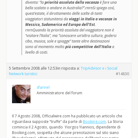
diventa: “la
priorità assoluta della vacanza
è fare una
bella scalata o andare in Australia?”.rnrnSi spiega così,
quest’estate, il dirottamento delle scelte di tanti
viaggiatori statunitensi da
viaggi in Italia a vacanze in
Messico, Sudamerica ed Europa dell’Est
.
rnrnQuando la priorità assoluta del viaggiatore non è
“visitare l’Italia”, ma “conoscere un’altra cultura, godersi
cibo, musica, sole e spiagge” tante altre destinazioni
sono al momento molto
più competitive dell’Italia
a
livello di costi.
5 Settembre 2008 alle 12:53
in risposta a:
TripAdvisor e i Social
Network turistici
#14830
sfarinel
Amministratore del forum
Il 7 Agosto 2008, Officialwire.com ha pubblicato un articolo che
riguardava supposte “truffe” da parte di
Booking.com
. La Storia
comincia il 2 Agosto, quando Yiorgos Yiannios, dipendente di
Booking.com, sospetta che alcune prenotazioni sul sito siano