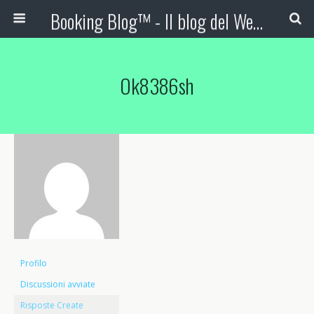
Booking Blog™ - Il blog del Web Marketing Turistico
Ok8386sh
Profilo
Discussioni avviate
Risposte Create