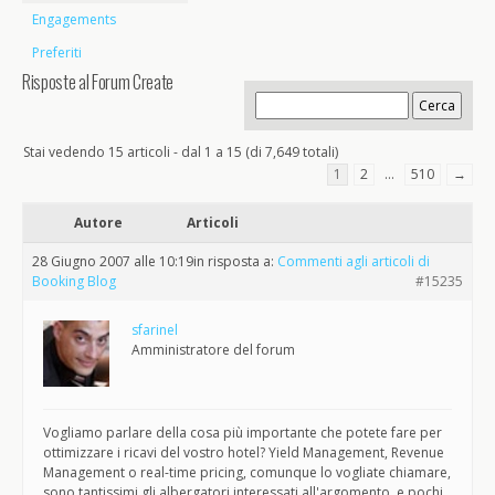
Engagements
Preferiti
Risposte al Forum Create
Stai vedendo 15 articoli - dal 1 a 15 (di 7,649 totali)
1
2
…
510
→
Autore
Articoli
28 Giugno 2007 alle 10:19
in risposta a:
Commenti agli articoli di
Booking Blog
#15235
sfarinel
Amministratore del forum
Vogliamo parlare della cosa più importante che potete fare per
ottimizzare i ricavi del vostro hotel? Yield Management, Revenue
Management o real-time pricing, comunque lo vogliate chiamare,
sono tantissimi gli albergatori interessati all'argomento, e pochi