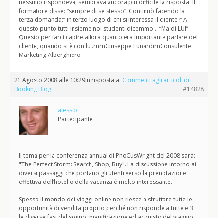
nessuno rispondeva, sembrava ancora più difficile la risposta. Il
formatore disse: “sempre di se stesso”. Continuò facendo la
terza domanda:” In terzo luogo di chi si interessa il cliente?” A
questo punto tutti insieme noi studenti dicemmo… “Ma di LUI”.
Questo per farci capire allora quanto era importante parlare del
cliente, quando si è con lui.rnrnGiuseppe LunardirnConsulente
Marketing Alberghiero
21 Agosto 2008 alle 10:29
in risposta a:
Commenti agli articoli di
Booking Blog
#14828
alessio
Partecipante
Il tema per la conferenza annual di PhoCusWright del 2008 sarà:
"The Perfect Storm: Search, Shop, Buy". La discussione intorno ai
diversi passaggi che portano gli utenti verso la prenotazione
effettiva dell’hotel o della vacanza è molto interessante.
Spesso il mondo dei viaggi online non riesce a sfruttare tutte le
opportunità di vendita proprio perché non risponde a tutte e 3
le diverse fasi del sogno, pianificazione ed acquisto del viaggio.