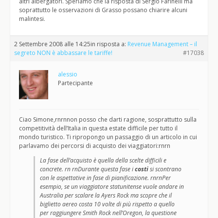
altri albergatori. Speriamo che la risposta di Sergio Farinelli ma
soprattutto le osservazioni di Grasso possano chiarire alcuni
malintesi.
2 Settembre 2008 alle 14:25
in risposta a:
Revenue Management – il
segreto NON è abbassare le tariffe!
#17038
alessio
Partecipante
Ciao Simone,rnrnnon posso che darti ragione, sosprattutto sulla
competitività dell’Italia in questa estate difficile per tutto il
mondo turistico. Ti ripropongo un passaggio di un articolo in cui
parlavamo dei percorsi di acquisto dei viaggiatori:rnrn
La fase dell’acquisto è quella della scelte difficili e
concrete. rn rnDurante questa fase i
costi
si scontrano
con le aspettative in fase di pianificazione. rnrnPer
esempio, se un viaggiatore statunitense vuole andare in
Australia per scalare la Ayers Rock ma scopre che il
biglietto aereo costa 10 volte di più rispetto a quello
per raggiungere Smith Rock nell’Oregon, la questione