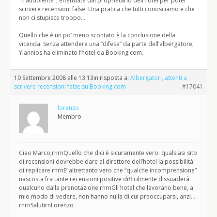
"fraudolente", effettuate dal proprietario dell’hotel per poter
scrivere recensioni false. Una pratica che tutti conosciamo e che
non ci stupisce troppo…
Quello che è un po’ meno scontato è la conclusione della
vicenda. Senza attendere una “difesa” da parte dell’albergatore,
Yiannios ha eliminato l’hotel da Booking.com.
10 Settembre 2008 alle 13:13
in risposta a:
Albergatori, attenti a
scrivere recensioni false su Booking.com
#17041
lorenzo
Membro
Ciao Marco,rnrnQuello che dici è sicuramente vero: qualsiasi sito
di recensioni dovrebbe dare al direttore dell’hotel la possibilità
di replicare.rnrnE’ altrettanto vero che “qualche incomprensione”
nascosta fra tante recensioni positive difficilmente dissuaderà
qualcuno dalla prenotazione.rnrnGli hotel che lavorano bene, a
mio modo di vedere, non hanno nulla di cui preoccuparsi, anzi…
rnrnSalutirnLorenzo