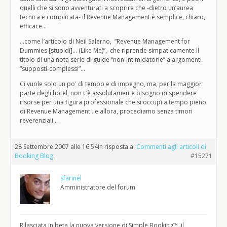
quelli che si sono avventurati a scoprire che -dietro un’aurea
tecnica e complicata- il Revenue Management è semplice, chiaro,
efficace…
…come l’articolo di Neil Salerno, “Revenue Management for
Dummies [stupidi]… (Like Me)”, che riprende simpaticamente il
titolo di una nota serie di guide “non-intimidatorie” a argomenti
“supposti-complessi”…
Ci vuole solo un po' di tempo e di impegno, ma, per la maggior
parte degli hotel, non c’è assolutamente bisogno di spendere
risorse per una figura professionale che si occupi a tempo pieno
di Revenue Management…e allora, procediamo senza timori
reverenziali…
28 Settembre 2007 alle 16:54
in risposta a:
Commenti agli articoli di
Booking Blog
#15271
sfarinel
Amministratore del forum
Rilasciata in beta la nuova versione di Simple Booking™, il