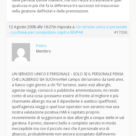
delle perfette buone maniere, ma non riesce a trasmettere quel
qualcosa in più che fa la differenza tra successo ed insuccesso
nella gestione dell’hotel e delle prenotazioni.
12 Agosto 2008 alle 16:27
in risposta a:
Un servizio unico e personale
– La chiave per conquistare ospiti e REVPAR
#17036
Pietro
Membro
UN SERVIZIO UNICO E PERSONALE – SOLO SE IL PERSONALE PENSA
CHE L’ALBERGO SIA SUO!rnrnNel campo del turismo da tanti anni,
a fianco ogni giorno a chi “fa” turismo, siano essi alberghi,
agenzie viaggi, consorzi o pubbliche amministazioni, mi rendo
conto di una cosa: possiamo essere di fronte al migliore e più
charmante albergo ma se il dipendente è asettico quell’hotel,
quell’agenzia viaggi o quel tour operator non avranno mai una
nostra valutazione positiva.rnMi è capitato proprio
recentemente di soggiornare in due alberghi a cinque stelle in val
gardena. Il primo, davvero bello e completo servito in modo
ineccepibile ma con il piccolo neo che il personale era di
ghiaccio, probabilmente non ancora scongelato dall’inverno