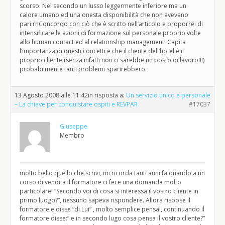
scorso. Nel secondo un lusso leggermente inferiore ma un
calore umano ed una onesta disponibilità che non avevano
pari.rnConcordo con ciò che è scritto nell’articolo e proporrei di
intensificare le azioni di formazione sul personale proprio volte
allo human contact ed al relationship management. Capita
l’importanza di questi concetti e che il cliente dell’hotel è il
proprio cliente (senza infatti non ci sarebbe un posto di lavoro!!!)
probabilmente tanti problemi sparirebbero.
13 Agosto 2008 alle 11:42
in risposta a:
Un servizio unico e personale
– La chiave per conquistare ospiti e REVPAR
#17037
Giuseppe
Membro
molto bello quello che scrivi, mi ricorda tanti anni fa quando a un
corso di vendita il formatore ci fece una domanda molto
particolare: “Secondo voi di cosa si interessa il vostro cliente in
primo luogo?”, nessuno sapeva rispondere. Allora rispose il
formatore e disse “di Lui” , molto semplice pensai, continuando il
formatore disse:” e in secondo lugo cosa pensa il vostro cliente?”