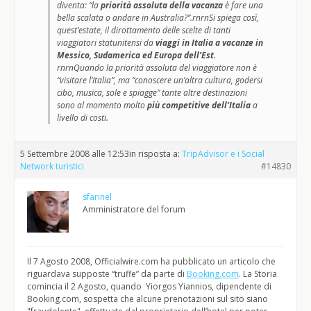
diventa: “la
priorità assoluta della vacanza
è fare una
bella scalata o andare in Australia?”.rnrnSi spiega così,
quest’estate, il dirottamento delle scelte di tanti
viaggiatori statunitensi da
viaggi in Italia a vacanze in
Messico, Sudamerica ed Europa dell’Est
.
rnrnQuando la priorità assoluta del viaggiatore non è
“visitare l’Italia”, ma “conoscere un’altra cultura, godersi
cibo, musica, sole e spiagge” tante altre destinazioni
sono al momento molto
più competitive dell’Italia
a
livello di costi.
5 Settembre 2008 alle 12:53
in risposta a:
TripAdvisor e i Social
Network turistici
#14830
sfarinel
Amministratore del forum
Il 7 Agosto 2008, Officialwire.com ha pubblicato un articolo che
riguardava supposte “truffe” da parte di
Booking.com
. La Storia
comincia il 2 Agosto, quando Yiorgos Yiannios, dipendente di
Booking.com, sospetta che alcune prenotazioni sul sito siano