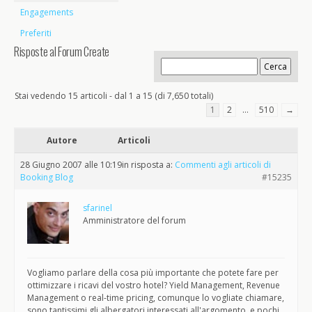
Engagements
Preferiti
Risposte al Forum Create
Stai vedendo 15 articoli - dal 1 a 15 (di 7,650 totali)
1
2
…
510
→
Autore
Articoli
28 Giugno 2007 alle 10:19
in risposta a:
Commenti agli articoli di
Booking Blog
#15235
sfarinel
Amministratore del forum
Vogliamo parlare della cosa più importante che potete fare per
ottimizzare i ricavi del vostro hotel? Yield Management, Revenue
Management o real-time pricing, comunque lo vogliate chiamare,
sono tantissimi gli albergatori interessati all'argomento, e pochi