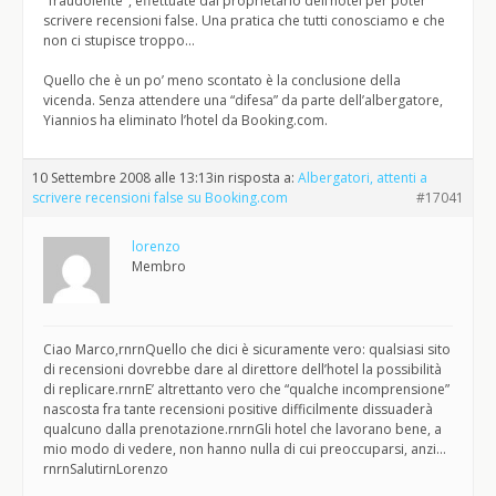
"fraudolente", effettuate dal proprietario dell’hotel per poter
scrivere recensioni false. Una pratica che tutti conosciamo e che
non ci stupisce troppo…
Quello che è un po’ meno scontato è la conclusione della
vicenda. Senza attendere una “difesa” da parte dell’albergatore,
Yiannios ha eliminato l’hotel da Booking.com.
10 Settembre 2008 alle 13:13
in risposta a:
Albergatori, attenti a
scrivere recensioni false su Booking.com
#17041
lorenzo
Membro
Ciao Marco,rnrnQuello che dici è sicuramente vero: qualsiasi sito
di recensioni dovrebbe dare al direttore dell’hotel la possibilità
di replicare.rnrnE’ altrettanto vero che “qualche incomprensione”
nascosta fra tante recensioni positive difficilmente dissuaderà
qualcuno dalla prenotazione.rnrnGli hotel che lavorano bene, a
mio modo di vedere, non hanno nulla di cui preoccuparsi, anzi…
rnrnSalutirnLorenzo