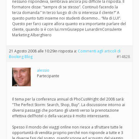
nessuno rispondeva, sembrava ancora più difficile la risposta. Il
formatore disse: “sempre di se stesso”. Continuò facendo la
terza domanda:” In terzo luogo di chi si interessa il cliente?” A
questo punto tutti insieme noi studenti dicemmo… “Ma di LUI”.
Questo per farci capire allora quanto era importante parlare del
cliente, quando si è con lui.rnrnGiuseppe LunardirnConsulente
Marketing Alberghiero
21 Agosto 2008 alle 10:29
in risposta a:
Commenti agli articoli di
Booking Blog
#14828
alessio
Partecipante
Il tema per la conferenza annual di PhoCusWright del 2008 sarà:
"The Perfect Storm: Search, Shop, Buy". La discussione intorno ai
diversi passaggi che portano gli utenti verso la prenotazione
effettiva dell’hotel o della vacanza è molto interessante.
Spesso il mondo dei viaggi online non riesce a sfruttare tutte le
opportunità di vendita proprio perché non risponde a tutte e 3
le diverse fasi del sogno, pianificazione ed acquisto del viaggio.