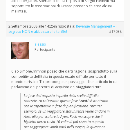
altri albergatori. Speriamo che la risposta di Sergio Farinelli ma
soprattutto le osservazioni di Grasso possano chiarire alcuni
malintesi.
2 Settembre 2008 alle 14:25
in risposta a:
Revenue Management – il
segreto NON è abbassare le tariffe!
#17038
alessio
Partecipante
Ciao Simone,rnrnnon posso che darti ragione, sosprattutto sulla
competitività dell’Italia in questa estate difficile per tutto il
mondo turistico. Ti ripropongo un passaggio di un articolo in cui
parlavamo dei percorsi di acquisto dei viaggiatori:rnrn
La fase dell’acquisto è quella della scelte difficili e
concrete. rn rnDurante questa fase i
costi
si scontrano
con le aspettative in fase di pianificazione. rnrnPer
esempio, se un viaggiatore statunitense vuole andare in
Australia per scalare la Ayers Rock ma scopre che il
biglietto aereo costa 10 volte di più rispetto a quello
per raggiungere Smith Rock nell’Oregon, la questione