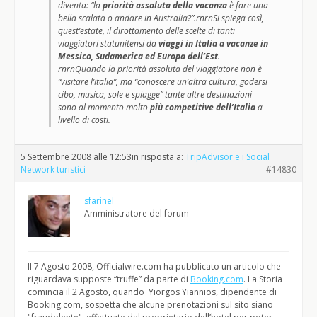
diventa: “la
priorità assoluta della vacanza
è fare una
bella scalata o andare in Australia?”.rnrnSi spiega così,
quest’estate, il dirottamento delle scelte di tanti
viaggiatori statunitensi da
viaggi in Italia a vacanze in
Messico, Sudamerica ed Europa dell’Est
.
rnrnQuando la priorità assoluta del viaggiatore non è
“visitare l’Italia”, ma “conoscere un’altra cultura, godersi
cibo, musica, sole e spiagge” tante altre destinazioni
sono al momento molto
più competitive dell’Italia
a
livello di costi.
5 Settembre 2008 alle 12:53
in risposta a:
TripAdvisor e i Social
Network turistici
#14830
sfarinel
Amministratore del forum
Il 7 Agosto 2008, Officialwire.com ha pubblicato un articolo che
riguardava supposte “truffe” da parte di
Booking.com
. La Storia
comincia il 2 Agosto, quando Yiorgos Yiannios, dipendente di
Booking.com, sospetta che alcune prenotazioni sul sito siano