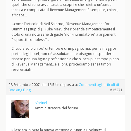
quelli che si sono avventurati a scoprire che -dietro un’aurea
tecnica e complicata- il Revenue Management è semplice, chiaro,
efficace…
…come l’articolo di Neil Salerno, “Revenue Management for
Dummies [stupidi]… (Like Me)”, che riprende simpaticamente il
titolo di una nota serie di guide “non-intimidatorie” a argomenti
“supposti-complessi”…
Ci vuole solo un po' di tempo e di impegno, ma, per la maggior
parte degli hotel, non c’è assolutamente bisogno di spendere
risorse per una figura professionale che si occupi a tempo pieno
di Revenue Management…e allora, procediamo senza timori
reverenziali…
28 Settembre 2007 alle 16:54
in risposta a:
Commenti agli articoli di
Booking Blog
#15271
sfarinel
Amministratore del forum
Rilasciata in beta la nuova versione di Simple Booking™, il