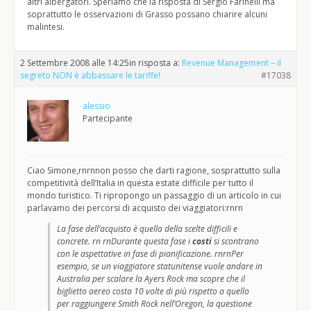
altri albergatori. Speriamo che la risposta di Sergio Farinelli ma
soprattutto le osservazioni di Grasso possano chiarire alcuni
malintesi.
2 Settembre 2008 alle 14:25
in risposta a:
Revenue Management – il
segreto NON è abbassare le tariffe!
#17038
alessio
Partecipante
Ciao Simone,rnrnnon posso che darti ragione, sosprattutto sulla
competitività dell’Italia in questa estate difficile per tutto il
mondo turistico. Ti ripropongo un passaggio di un articolo in cui
parlavamo dei percorsi di acquisto dei viaggiatori:rnrn
La fase dell’acquisto è quella della scelte difficili e
concrete. rn rnDurante questa fase i
costi
si scontrano
con le aspettative in fase di pianificazione. rnrnPer
esempio, se un viaggiatore statunitense vuole andare in
Australia per scalare la Ayers Rock ma scopre che il
biglietto aereo costa 10 volte di più rispetto a quello
per raggiungere Smith Rock nell’Oregon, la questione