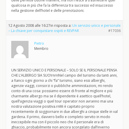
delle perfette buone maniere, ma non riesce a trasmettere quel
qualcosa in più che fa la differenza tra successo ed insuccesso
nella gestione dell’hotel e delle prenotazioni.
12 Agosto 2008 alle 16:27
in risposta a:
Un servizio unico e personale
– La chiave per conquistare ospiti e REVPAR
#17036
Pietro
Membro
UN SERVIZIO UNICO E PERSONALE – SOLO SE IL PERSONALE PENSA
CHE L’ALBERGO SIA SUO!rnrnNel campo del turismo da tanti anni,
a fianco ogni giorno a chi “fa” turismo, siano essi alberghi,
agenzie viaggi, consorzi o pubbliche amministazioni, mi rendo
conto di una cosa: possiamo essere di fronte al migliore e più
charmante albergo ma se il dipendente è asettico quell’hotel,
quell’agenzia viaggi o quel tour operator non avranno mai una
nostra valutazione positiva.rnMi è capitato proprio
recentemente di soggiornare in due alberghi a cinque stelle in val
gardena. Il primo, davvero bello e completo servito in modo
ineccepibile ma con il piccolo neo che il personale era di
ghiaccio, probabilmente non ancora scongelato dall’inverno