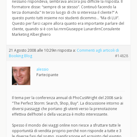
nessuno rispondeva, sembrava ancora più difficile la risposta. Il
formatore disse: “sempre di se stesso”. Continuò facendo la
terza domanda:” In terzo luogo di chi si interessa il cliente?” A
questo punto tutti insieme noi studenti dicemmo… “Ma di LUI”.
Questo per farci capire allora quanto era importante parlare del
cliente, quando si è con lui.rnrnGiuseppe LunardirnConsulente
Marketing Alberghiero
21 Agosto 2008 alle 10:29
in risposta a:
Commenti agli articoli di
Booking Blog
#14828
alessio
Partecipante
Il tema per la conferenza annual di PhoCusWright del 2008 sarà:
"The Perfect Storm: Search, Shop, Buy". La discussione intorno ai
diversi passaggi che portano gli utenti verso la prenotazione
effettiva dell’hotel o della vacanza è molto interessante.
Spesso il mondo dei viaggi online non riesce a sfruttare tutte le
opportunità di vendita proprio perché non risponde a tutte e 3
le diverse fasi del sogno, pianificazione ed acquisto del viaggio.