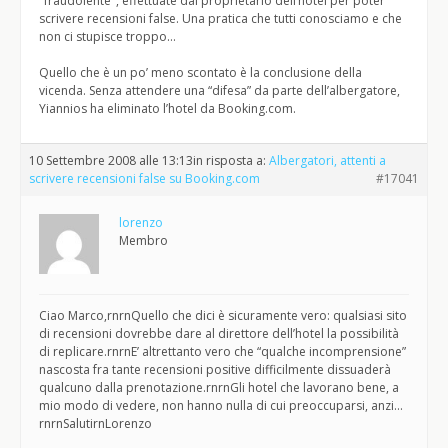
"fraudolente", effettuate dal proprietario dell’hotel per poter
scrivere recensioni false. Una pratica che tutti conosciamo e che
non ci stupisce troppo…
Quello che è un po’ meno scontato è la conclusione della
vicenda. Senza attendere una “difesa” da parte dell’albergatore,
Yiannios ha eliminato l’hotel da Booking.com.
10 Settembre 2008 alle 13:13
in risposta a:
Albergatori, attenti a
scrivere recensioni false su Booking.com
#17041
lorenzo
Membro
Ciao Marco,rnrnQuello che dici è sicuramente vero: qualsiasi sito
di recensioni dovrebbe dare al direttore dell’hotel la possibilità
di replicare.rnrnE’ altrettanto vero che “qualche incomprensione”
nascosta fra tante recensioni positive difficilmente dissuaderà
qualcuno dalla prenotazione.rnrnGli hotel che lavorano bene, a
mio modo di vedere, non hanno nulla di cui preoccuparsi, anzi…
rnrnSalutirnLorenzo