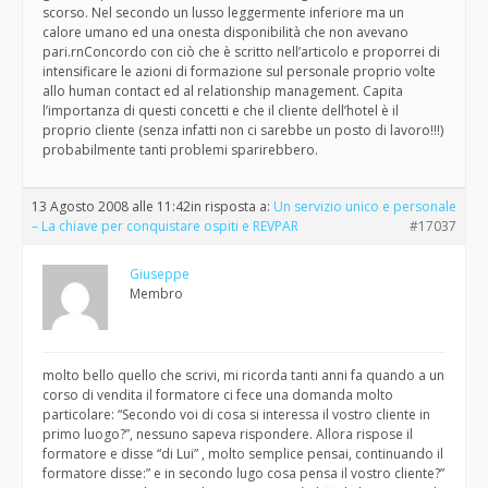
scorso. Nel secondo un lusso leggermente inferiore ma un
calore umano ed una onesta disponibilità che non avevano
pari.rnConcordo con ciò che è scritto nell’articolo e proporrei di
intensificare le azioni di formazione sul personale proprio volte
allo human contact ed al relationship management. Capita
l’importanza di questi concetti e che il cliente dell’hotel è il
proprio cliente (senza infatti non ci sarebbe un posto di lavoro!!!)
probabilmente tanti problemi sparirebbero.
13 Agosto 2008 alle 11:42
in risposta a:
Un servizio unico e personale
– La chiave per conquistare ospiti e REVPAR
#17037
Giuseppe
Membro
molto bello quello che scrivi, mi ricorda tanti anni fa quando a un
corso di vendita il formatore ci fece una domanda molto
particolare: “Secondo voi di cosa si interessa il vostro cliente in
primo luogo?”, nessuno sapeva rispondere. Allora rispose il
formatore e disse “di Lui” , molto semplice pensai, continuando il
formatore disse:” e in secondo lugo cosa pensa il vostro cliente?”