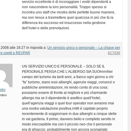
servizio eccellente è di incoraggiare i vostri dipendenti a
non nascondere la loro personalità. Troppo spesso si
incontra uno staff che mostra delle perfette buone maniere,
ma non riesce a trasmettere quel qualcosa in più che fa la
differenza tra successo ed insuccesso nella gestione
dell’hotel e delle prenotazioni.
 2008 alle 16:27
in risposta a:
Un servizio unico e personale – La chiave per
re ospiti e REVPAR
#17036
UN SERVIZIO UNICO E PERSONALE – SOLO SE IL
PERSONALE PENSA CHE L’ALBERGO SIA SUO!rnrnNel
campo del turismo da tanti anni, a fianco ogni giorno a chi
“fa” turismo, siano essi alberghi, agenzie viaggi, consorzi o
pubbliche amministazioni, mi rendo conto di una cosa:
etro
possiamo essere di fronte al migliore e più charmante
mbro
albergo ma se il dipendente è asettico quell’hotel,
quell’agenzia viaggi o quel tour operator non avranno mai
una nostra valutazione positiva.rnMi è capitato proprio
recentemente di soggiornare in due alberghi a cinque stelle
in val gardena. Il primo, davvero bello e completo servito in
modo ineccepibile ma con il piccolo neo che il personale
era di ghiaccio, probabilmente non ancora scongelato