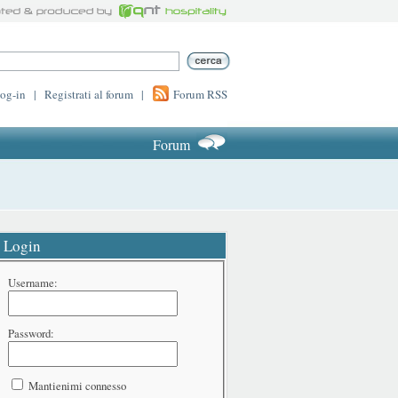
log-in
|
Registrati al forum
|
Forum RSS
Forum
Login
Username:
Password:
Mantienimi connesso