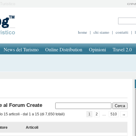
Turistico
home
|
chi siamo
|
contatti
|
News del Turismo
Online Distribution
Opinioni
Travel 2.0
e al Forum Create
 15 articoli - dal 1 a 15 (di 7,650 totali)
1
2
…
510
→
tore
Articoli