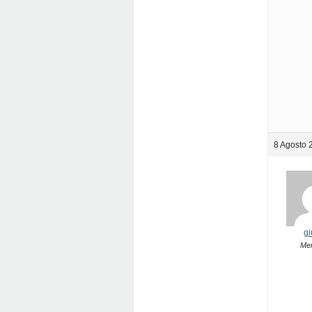
8 Agosto 
gi
Me