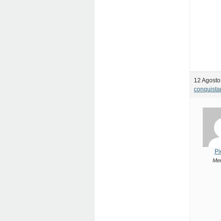
12 Agosto
conquista
Pi
Me