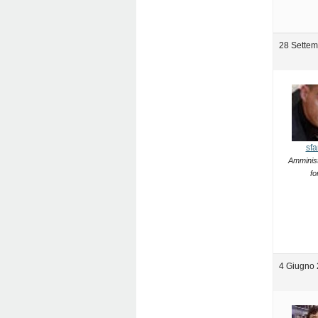
28 Settem
sfa
Amminist
fo
4 Giugno 