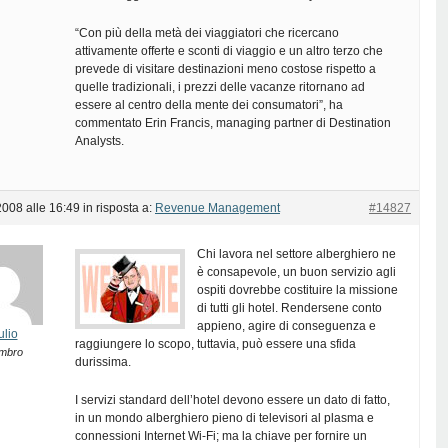
“Con più della metà dei viaggiatori che ricercano
attivamente offerte e sconti di viaggio e un altro terzo che
prevede di visitare destinazioni meno costose rispetto a
quelle tradizionali, i prezzi delle vacanze ritornano ad
essere al centro della mente dei consumatori”, ha
commentato Erin Francis, managing partner di Destination
Analysts.
2008 alle 16:49
in risposta a:
Revenue Management
#14827
Chi lavora nel settore alberghiero ne
è consapevole, un buon servizio agli
ospiti dovrebbe costituire la missione
di tutti gli hotel. Rendersene conto
appieno, agire di conseguenza e
ulio
raggiungere lo scopo, tuttavia, può essere una sfida
mbro
durissima.
I servizi standard dell’hotel devono essere un dato di fatto,
in un mondo alberghiero pieno di televisori al plasma e
connessioni Internet Wi-Fi; ma la chiave per fornire un