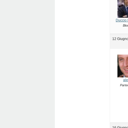
Duccio 
Blo
12 Giugno
ale
Parte
16 Giugno