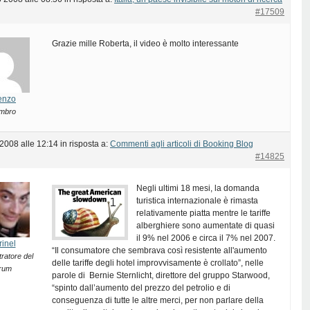
#17509
Grazie mille Roberta, il video è molto interessante
enzo
mbro
 2008 alle 12:14
in risposta a:
Commenti agli articoli di Booking Blog
#14825
Negli ultimi 18 mesi, la domanda
turistica internazionale è rimasta
relativamente piatta mentre le tariffe
alberghiere sono aumentate di quasi
il 9% nel 2006 e circa il 7% nel 2007.
rinel
“Il consumatore che sembrava così resistente all'aumento
ratore del
delle tariffe degli hotel improvvisamente è crollato”, nelle
rum
parole di Bernie Sternlicht, direttore del gruppo Starwood,
“spinto dall’aumento del prezzo del petrolio e di
conseguenza di tutte le altre merci, per non parlare della