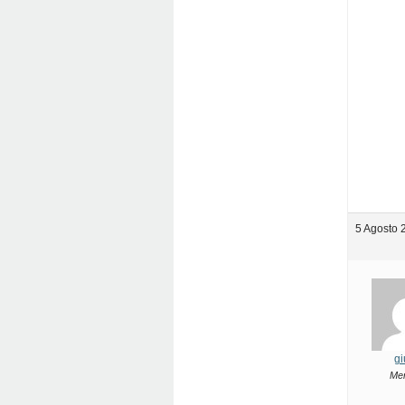
5 Agosto 
gi
Me