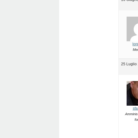
lor
Me
25 Luglio
sfa
Amminist
fo