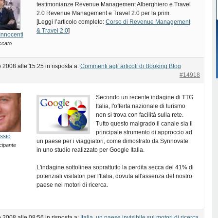
testimonianze Revenue Management Alberghiero e Travel
2.0 Revenue Management e Travel 2.0 per la prim
[Leggi l’articolo completo:
Corso di Revenue Management
& Travel 2.0
]
Innocenti
ccato
 2008 alle 15:25
in risposta a:
Commenti agli articoli di Booking Blog
#14918
Secondo un recente indagine di TTG
Italia, l'offerta nazionale di turismo
non si trova con facilità sulla rete.
Tutto questo malgrado il canale sia il
principale strumento di approccio ad
ssio
un paese per i viaggiatori, come dimostrato da Synnovate
cipante
in uno studio realizzato per Google Italia.
L'indagine sottolinea soprattutto la perdita secca del 41% di
potenziali visitatori per l'Italia, dovuta all'assenza del nostro
paese nei motori di ricerca.
 2008 alle 08:56
in risposta a:
Italia, un paese invisibile sui motori di ricerca