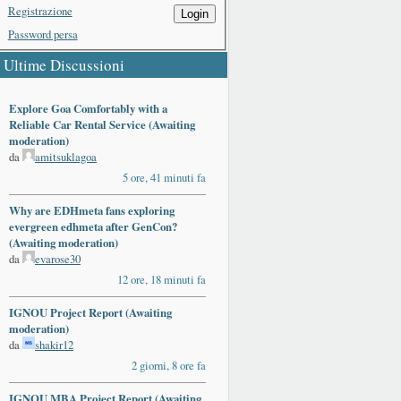
Registrazione
Login
Password persa
Ultime Discussioni
Explore Goa Comfortably with a
Reliable Car Rental Service (Awaiting
moderation)
da
amitsuklagoa
5 ore, 41 minuti fa
Why are EDHmeta fans exploring
evergreen edhmeta after GenCon?
(Awaiting moderation)
da
evarose30
12 ore, 18 minuti fa
IGNOU Project Report (Awaiting
moderation)
da
shakir12
2 giorni, 8 ore fa
IGNOU MBA Project Report (Awaiting