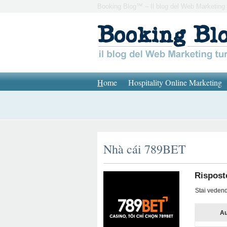
Booking Blog™ – Il blog del Web Marketing 
H
ome
Hospitality Online Marketing
Nhà cái 789BET
Rispost
Stai vedendo
Au