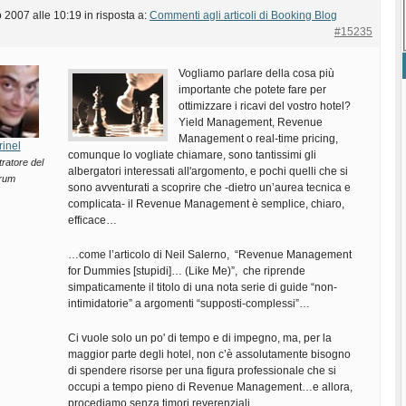
 2007 alle 10:19
in risposta a:
Commenti agli articoli di Booking Blog
#15235
Vogliamo parlare della cosa più
importante che potete fare per
ottimizzare i ricavi del vostro hotel?
Yield Management, Revenue
Management o real-time pricing,
rinel
comunque lo vogliate chiamare, sono tantissimi gli
ratore del
albergatori interessati all'argomento, e pochi quelli che si
rum
sono avventurati a scoprire che -dietro un’aurea tecnica e
complicata- il Revenue Management è semplice, chiaro,
efficace…
…come l’articolo di Neil Salerno, “Revenue Management
for Dummies [stupidi]… (Like Me)”, che riprende
simpaticamente il titolo di una nota serie di guide “non-
intimidatorie” a argomenti “supposti-complessi”…
Ci vuole solo un po' di tempo e di impegno, ma, per la
maggior parte degli hotel, non c’è assolutamente bisogno
di spendere risorse per una figura professionale che si
occupi a tempo pieno di Revenue Management…e allora,
procediamo senza timori reverenziali…