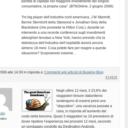
perdita di capitale nel maggiore investimento del singolo
consumatore, la propria casa”. (BTNOnline, 2 giugno 2008).
Tre big player dell’industria nord americana, J.W. Marriott,
Bernie Sternlicht della Starwood e Jonathan Grey della
Blackstone (che possiede la Hilton Corp.), durante un
intervento a una recente conferenza sugli investimenti
alberghieri tenutasi a New York, hanno previsto che la
debolezza dell’industria dell’ospitalità durerà ancora
almeno 18 mesi. Cosa potete fare per reagire a questa
situazione? Scopriamolo insieme…
2008 alle 14:30
in risposta a:
Commenti agli articoli di Booking Blog
#14826
Negli ultimi 12 mesi, il 23,6% dei
viaggiatori leisure statunitensi
sostengono di essersi presi una
“staycation”, una vacanza passata a
casa, in risposta all’aumento del
ulio
costo della benzina. Quasi 3 viaggiatori su 10 prevedono di
mbro
dover ripetere l’esperienza nei prossimi 12 mesi, secondo
un sondaggio condotto da Destination Analysts.