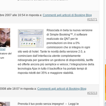
bre 2007 alle 16:54
in risposta a:
Commenti agli articoli di Booking Blog
#15271
Rilasciata in beta la nuova versione
di Simple Booking™, il software
realizzato da QNT per le
prenotazioni on-line a 0%
commissioni che si integra in ogni
rinel
sito web di hotel. Tante le novità della versione 2.0, a
ratore del
cominciare dall’interfaccia utente completamente
rum
ridisegnata per garantire un gestione di disponibilità, tariffe
ed offerte ancora più semplice e veloce; l’integrazione della
tecnologia Ajax in tutto il backoffice ha portato tempi di
risposta ridotti del 35% e maggiore stabilità.
2008 alle 18:07
in risposta a:
Commenti agli articoli di Booking Blog
#23213
Prenota il tuo posto senza impegno! – Leggi le