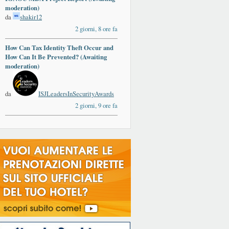
moderation)
da
shakir12
2 giorni, 8 ore fa
How Can Tax Identity Theft Occur and
How Can It Be Prevented? (Awaiting
moderation)
da
ISJLeadersInSecurityAwards
2 giorni, 9 ore fa