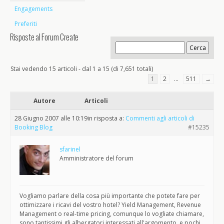
Engagements
Preferiti
Risposte al Forum Create
Stai vedendo 15 articoli - dal 1 a 15 (di 7,651 totali)
1
2
…
511
→
Autore
Articoli
28 Giugno 2007 alle 10:19
in risposta a:
Commenti agli articoli di
Booking Blog
#15235
sfarinel
Amministratore del forum
Vogliamo parlare della cosa più importante che potete fare per
ottimizzare i ricavi del vostro hotel? Yield Management, Revenue
Management o real-time pricing, comunque lo vogliate chiamare,
sono tantissimi gli albergatori interessati all'argomento, e pochi