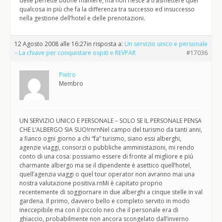
delle perfette buone maniere, ma non riesce a trasmettere quel
qualcosa in più che fa la differenza tra successo ed insuccesso
nella gestione dell’hotel e delle prenotazioni.
12 Agosto 2008 alle 16:27
in risposta a:
Un servizio unico e personale
– La chiave per conquistare ospiti e REVPAR
#17036
Pietro
Membro
UN SERVIZIO UNICO E PERSONALE – SOLO SE IL PERSONALE PENSA
CHE L’ALBERGO SIA SUO!rnrnNel campo del turismo da tanti anni,
a fianco ogni giorno a chi “fa” turismo, siano essi alberghi,
agenzie viaggi, consorzi o pubbliche amministazioni, mi rendo
conto di una cosa: possiamo essere di fronte al migliore e più
charmante albergo ma se il dipendente è asettico quell’hotel,
quell’agenzia viaggi o quel tour operator non avranno mai una
nostra valutazione positiva.rnMi è capitato proprio
recentemente di soggiornare in due alberghi a cinque stelle in val
gardena. Il primo, davvero bello e completo servito in modo
ineccepibile ma con il piccolo neo che il personale era di
ghiaccio, probabilmente non ancora scongelato dall’inverno