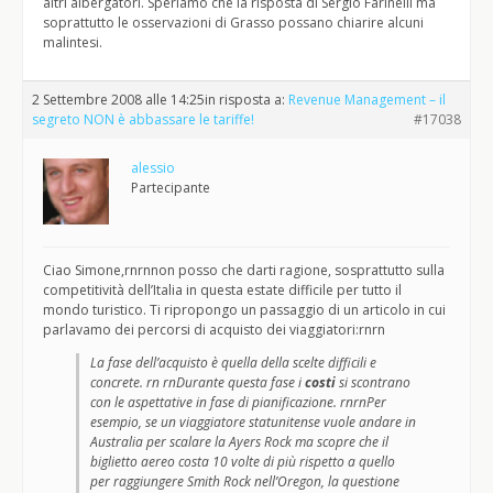
altri albergatori. Speriamo che la risposta di Sergio Farinelli ma
soprattutto le osservazioni di Grasso possano chiarire alcuni
malintesi.
2 Settembre 2008 alle 14:25
in risposta a:
Revenue Management – il
segreto NON è abbassare le tariffe!
#17038
alessio
Partecipante
Ciao Simone,rnrnnon posso che darti ragione, sosprattutto sulla
competitività dell’Italia in questa estate difficile per tutto il
mondo turistico. Ti ripropongo un passaggio di un articolo in cui
parlavamo dei percorsi di acquisto dei viaggiatori:rnrn
La fase dell’acquisto è quella della scelte difficili e
concrete. rn rnDurante questa fase i
costi
si scontrano
con le aspettative in fase di pianificazione. rnrnPer
esempio, se un viaggiatore statunitense vuole andare in
Australia per scalare la Ayers Rock ma scopre che il
biglietto aereo costa 10 volte di più rispetto a quello
per raggiungere Smith Rock nell’Oregon, la questione