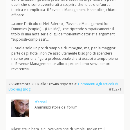
quelli che si sono avventurati a scoprire che -dietro un’aurea
tecnica e complicata- il Revenue Management è semplice, chiaro,
efficace…
…come l’articolo di Neil Salerno, “Revenue Management for
Dummies [stupidi]… (Like Me)”, che riprende simpaticamente il
titolo di una nota serie di guide “non-intimidatorie” a argomenti
“supposti-complessi”…
Ci vuole solo un po' di tempo e di impegno, ma, per la maggior
parte degli hotel, non c’è assolutamente bisogno di spendere
risorse per una figura professionale che si occupi a tempo pieno
di Revenue Management…e allora, procediamo senza timori
reverenziali…
28 Settembre 2007 alle 16:54
in risposta a:
Commenti agli articoli di
Booking Blog
#15271
sfarinel
Amministratore del forum
Rilasciata in beta la nuova versione di Simple Booking™, il