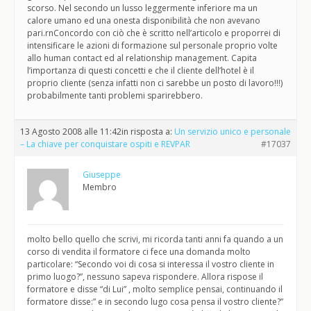
scorso. Nel secondo un lusso leggermente inferiore ma un
calore umano ed una onesta disponibilità che non avevano
pari.rnConcordo con ciò che è scritto nell’articolo e proporrei di
intensificare le azioni di formazione sul personale proprio volte
allo human contact ed al relationship management. Capita
l’importanza di questi concetti e che il cliente dell’hotel è il
proprio cliente (senza infatti non ci sarebbe un posto di lavoro!!!)
probabilmente tanti problemi sparirebbero.
13 Agosto 2008 alle 11:42
in risposta a:
Un servizio unico e personale
– La chiave per conquistare ospiti e REVPAR
#17037
Giuseppe
Membro
molto bello quello che scrivi, mi ricorda tanti anni fa quando a un
corso di vendita il formatore ci fece una domanda molto
particolare: “Secondo voi di cosa si interessa il vostro cliente in
primo luogo?”, nessuno sapeva rispondere. Allora rispose il
formatore e disse “di Lui” , molto semplice pensai, continuando il
formatore disse:” e in secondo lugo cosa pensa il vostro cliente?”