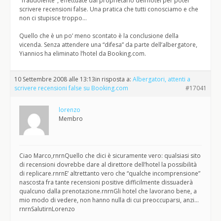
"fraudolente", effettuate dal proprietario dell’hotel per poter
scrivere recensioni false. Una pratica che tutti conosciamo e che
non ci stupisce troppo…
Quello che è un po’ meno scontato è la conclusione della
vicenda. Senza attendere una “difesa” da parte dell’albergatore,
Yiannios ha eliminato l’hotel da Booking.com.
10 Settembre 2008 alle 13:13
in risposta a:
Albergatori, attenti a
scrivere recensioni false su Booking.com
#17041
lorenzo
Membro
Ciao Marco,rnrnQuello che dici è sicuramente vero: qualsiasi sito
di recensioni dovrebbe dare al direttore dell’hotel la possibilità
di replicare.rnrnE’ altrettanto vero che “qualche incomprensione”
nascosta fra tante recensioni positive difficilmente dissuaderà
qualcuno dalla prenotazione.rnrnGli hotel che lavorano bene, a
mio modo di vedere, non hanno nulla di cui preoccuparsi, anzi…
rnrnSalutirnLorenzo