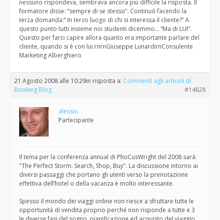
nessuno rispondeva, sembrava ancora più difficile la risposta. Il
formatore disse: “sempre di se stesso”. Continuò facendo la
terza domanda:” In terzo luogo di chi si interessa il cliente?” A
questo punto tutti insieme noi studenti dicemmo… “Ma di LUI”.
Questo per farci capire allora quanto era importante parlare del
cliente, quando si è con lui.rnrnGiuseppe LunardirnConsulente
Marketing Alberghiero
21 Agosto 2008 alle 10:29
in risposta a:
Commenti agli articoli di
Booking Blog
#14828
alessio
Partecipante
Il tema per la conferenza annual di PhoCusWright del 2008 sarà:
"The Perfect Storm: Search, Shop, Buy". La discussione intorno ai
diversi passaggi che portano gli utenti verso la prenotazione
effettiva dell’hotel o della vacanza è molto interessante.
Spesso il mondo dei viaggi online non riesce a sfruttare tutte le
opportunità di vendita proprio perché non risponde a tutte e 3
le diverse fasi del sogno, pianificazione ed acquisto del viaggio.