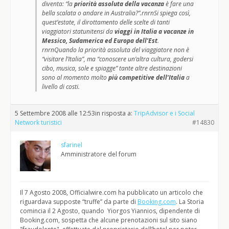
diventa: “la
priorità assoluta della vacanza
è fare una
bella scalata o andare in Australia?”.rnrnSi spiega così,
quest’estate, il dirottamento delle scelte di tanti
viaggiatori statunitensi da
viaggi in Italia a vacanze in
Messico, Sudamerica ed Europa dell’Est
.
rnrnQuando la priorità assoluta del viaggiatore non è
“visitare l’Italia”, ma “conoscere un’altra cultura, godersi
cibo, musica, sole e spiagge” tante altre destinazioni
sono al momento molto
più competitive dell’Italia
a
livello di costi.
5 Settembre 2008 alle 12:53
in risposta a:
TripAdvisor e i Social
Network turistici
#14830
sfarinel
Amministratore del forum
Il 7 Agosto 2008, Officialwire.com ha pubblicato un articolo che
riguardava supposte “truffe” da parte di
Booking.com
. La Storia
comincia il 2 Agosto, quando Yiorgos Yiannios, dipendente di
Booking.com, sospetta che alcune prenotazioni sul sito siano