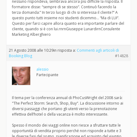
nessuno rispondeva, sembrava ancora più difficile la risposta. Il
formatore disse: “sempre di se stesso”. Continuò facendo la
terza domanda:” In terzo luogo di chi si interessa il cliente?” A
questo punto tutti insieme noi studenti dicemmo… “Ma di LUI”.
Questo per farci capire allora quanto era importante parlare del
cliente, quando si è con lui.rnrnGiuseppe LunardirnConsulente
Marketing Alberghiero
21 Agosto 2008 alle 10:29
in risposta a:
Commenti agli articoli di
Booking Blog
#14828
alessio
Partecipante
Il tema per la conferenza annual di PhoCusWright del 2008 sarà:
"The Perfect Storm: Search, Shop, Buy". La discussione intorno ai
diversi passaggi che portano gli utenti verso la prenotazione
effettiva dell’hotel o della vacanza è molto interessante.
Spesso il mondo dei viaggi online non riesce a sfruttare tutte le
opportunità di vendita proprio perché non risponde a tutte e 3
le diverse fasi del sogno, pianificazione ed acquisto del viaggio.