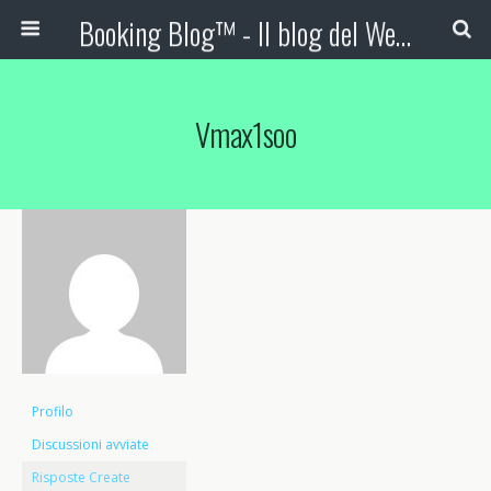
Booking Blog™ - Il blog del Web Marketing Turistico
Vmax1soo
Profilo
Discussioni avviate
Risposte Create