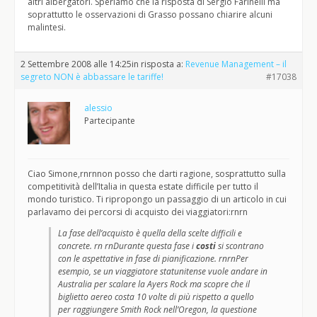
altri albergatori. Speriamo che la risposta di Sergio Farinelli ma
soprattutto le osservazioni di Grasso possano chiarire alcuni
malintesi.
2 Settembre 2008 alle 14:25
in risposta a:
Revenue Management – il
segreto NON è abbassare le tariffe!
#17038
alessio
Partecipante
Ciao Simone,rnrnnon posso che darti ragione, sosprattutto sulla
competitività dell’Italia in questa estate difficile per tutto il
mondo turistico. Ti ripropongo un passaggio di un articolo in cui
parlavamo dei percorsi di acquisto dei viaggiatori:rnrn
La fase dell’acquisto è quella della scelte difficili e
concrete. rn rnDurante questa fase i
costi
si scontrano
con le aspettative in fase di pianificazione. rnrnPer
esempio, se un viaggiatore statunitense vuole andare in
Australia per scalare la Ayers Rock ma scopre che il
biglietto aereo costa 10 volte di più rispetto a quello
per raggiungere Smith Rock nell’Oregon, la questione