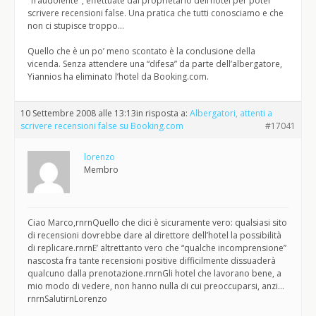
"fraudolente", effettuate dal proprietario dell’hotel per poter
scrivere recensioni false. Una pratica che tutti conosciamo e che
non ci stupisce troppo…
Quello che è un po’ meno scontato è la conclusione della
vicenda. Senza attendere una “difesa” da parte dell’albergatore,
Yiannios ha eliminato l’hotel da Booking.com.
10 Settembre 2008 alle 13:13
in risposta a:
Albergatori, attenti a
scrivere recensioni false su Booking.com
#17041
lorenzo
Membro
Ciao Marco,rnrnQuello che dici è sicuramente vero: qualsiasi sito
di recensioni dovrebbe dare al direttore dell’hotel la possibilità
di replicare.rnrnE’ altrettanto vero che “qualche incomprensione”
nascosta fra tante recensioni positive difficilmente dissuaderà
qualcuno dalla prenotazione.rnrnGli hotel che lavorano bene, a
mio modo di vedere, non hanno nulla di cui preoccuparsi, anzi…
rnrnSalutirnLorenzo