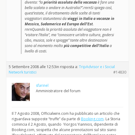
diventa: “la
priorità assoluta della vacanza
è fare una
bella scalata o andare in Australia?”.rnrnSi spiega così,
quest’estate, il dirottamento delle scelte di tanti
viaggiatori statunitensi da
viaggi in Italia a vacanze in
Messico, Sudamerica ed Europa dell’Est
.
rnrnQuando la priorità assoluta del viaggiatore non è
“visitare l’Italia”, ma “conoscere un’altra cultura, godersi
cibo, musica, sole e spiagge” tante altre destinazioni
sono al momento molto
più competitive dell’Italia
a
livello di costi.
5 Settembre 2008 alle 12:53
in risposta a:
TripAdvisor e i Social
Network turistici
#14830
sfarinel
Amministratore del forum
Il 7 Agosto 2008, Officialwire.com ha pubblicato un articolo che
riguardava supposte “truffe” da parte di
Booking.com
. La Storia
comincia il 2 Agosto, quando Yiorgos Yiannios, dipendente di
Booking.com, sospetta che alcune prenotazioni sul sito siano