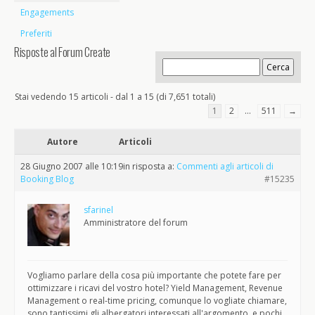
Engagements
Preferiti
Risposte al Forum Create
Stai vedendo 15 articoli - dal 1 a 15 (di 7,651 totali)
1
2
…
511
→
Autore
Articoli
28 Giugno 2007 alle 10:19
in risposta a:
Commenti agli articoli di
Booking Blog
#15235
sfarinel
Amministratore del forum
Vogliamo parlare della cosa più importante che potete fare per
ottimizzare i ricavi del vostro hotel? Yield Management, Revenue
Management o real-time pricing, comunque lo vogliate chiamare,
sono tantissimi gli albergatori interessati all'argomento, e pochi