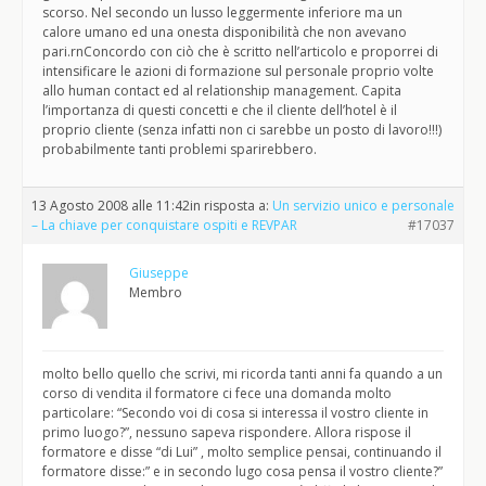
scorso. Nel secondo un lusso leggermente inferiore ma un
calore umano ed una onesta disponibilità che non avevano
pari.rnConcordo con ciò che è scritto nell’articolo e proporrei di
intensificare le azioni di formazione sul personale proprio volte
allo human contact ed al relationship management. Capita
l’importanza di questi concetti e che il cliente dell’hotel è il
proprio cliente (senza infatti non ci sarebbe un posto di lavoro!!!)
probabilmente tanti problemi sparirebbero.
13 Agosto 2008 alle 11:42
in risposta a:
Un servizio unico e personale
– La chiave per conquistare ospiti e REVPAR
#17037
Giuseppe
Membro
molto bello quello che scrivi, mi ricorda tanti anni fa quando a un
corso di vendita il formatore ci fece una domanda molto
particolare: “Secondo voi di cosa si interessa il vostro cliente in
primo luogo?”, nessuno sapeva rispondere. Allora rispose il
formatore e disse “di Lui” , molto semplice pensai, continuando il
formatore disse:” e in secondo lugo cosa pensa il vostro cliente?”