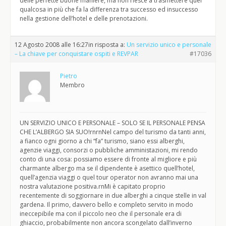
delle perfette buone maniere, ma non riesce a trasmettere quel
qualcosa in più che fa la differenza tra successo ed insuccesso
nella gestione dell’hotel e delle prenotazioni.
12 Agosto 2008 alle 16:27
in risposta a:
Un servizio unico e personale
– La chiave per conquistare ospiti e REVPAR
#17036
Pietro
Membro
UN SERVIZIO UNICO E PERSONALE – SOLO SE IL PERSONALE PENSA
CHE L’ALBERGO SIA SUO!rnrnNel campo del turismo da tanti anni,
a fianco ogni giorno a chi “fa” turismo, siano essi alberghi,
agenzie viaggi, consorzi o pubbliche amministazioni, mi rendo
conto di una cosa: possiamo essere di fronte al migliore e più
charmante albergo ma se il dipendente è asettico quell’hotel,
quell’agenzia viaggi o quel tour operator non avranno mai una
nostra valutazione positiva.rnMi è capitato proprio
recentemente di soggiornare in due alberghi a cinque stelle in val
gardena. Il primo, davvero bello e completo servito in modo
ineccepibile ma con il piccolo neo che il personale era di
ghiaccio, probabilmente non ancora scongelato dall’inverno