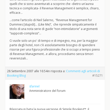
quelli che si sono avventurati a scoprire che -dietro un’aurea
tecnica e complicata- il Revenue Management è semplice, chiaro,
efficace…
…come l’articolo di Neil Salerno, “Revenue Management for
Dummies [stupidi]… (Like Me)”, che riprende simpaticamente il
titolo di una nota serie di guide “non-intimidatorie” a argomenti
“supposti-complessi”…
Ci vuole solo un po' di tempo e di impegno, ma, per la maggior
parte degli hotel, non c’è assolutamente bisogno di spendere
risorse per una figura professionale che si occupi a tempo pieno
di Revenue Management…e allora, procediamo senza timori
reverenziali…
28 Settembre 2007 alle 16:54
in risposta a:
Commenti agli articoli di
Booking Blog
#15271
sfarinel
Amministratore del forum
Rilasciata in beta la nuova versione di Simple Booking™, il