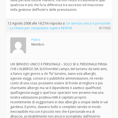
delle perfette buone maniere, ma non riesce a trasmettere quel
qualcosa in più che fa la differenza tra successo ed insuccesso
nella gestione dell’hotel e delle prenotazioni.
12 Agosto 2008 alle 16:27
in risposta a:
Un servizio unico e personale
– La chiave per conquistare ospiti e REVPAR
#17036
Pietro
Membro
UN SERVIZIO UNICO E PERSONALE – SOLO SE IL PERSONALE PENSA
CHE L’ALBERGO SIA SUO!rnrnNel campo del turismo da tanti anni,
a fianco ogni giorno a chi “fa” turismo, siano essi alberghi,
agenzie viaggi, consorzi o pubbliche amministazioni, mi rendo
conto di una cosa: possiamo essere di fronte al migliore e più
charmante albergo ma se il dipendente è asettico quell’hotel,
quell’agenzia viaggi o quel tour operator non avranno mai una
nostra valutazione positiva.rnMi è capitato proprio
recentemente di soggiornare in due alberghi a cinque stelle in val
gardena. Il primo, davvero bello e completo servito in modo
ineccepibile ma con il piccolo neo che il personale era di
ghiaccio, probabilmente non ancora scongelato dall’inverno