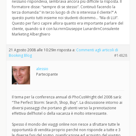
nessuno rispondeva, sembrava ancora più difficile la risposta. Il
formatore disse: “sempre di se stesso”. Continuò facendo la
terza domanda:” In terzo luogo di chi si interessa il cliente?” A
questo punto tutti insieme noi studenti dicemmo… “Ma di LUI”.
Questo per farci capire allora quanto era importante parlare del
cliente, quando si è con lui.rnrnGiuseppe LunardirnConsulente
Marketing Alberghiero
21 Agosto 2008 alle 10:29
in risposta a:
Commenti agli articoli di
Booking Blog
#14828
alessio
Partecipante
Il tema per la conferenza annual di PhoCusWright del 2008 sarà:
"The Perfect Storm: Search, Shop, Buy". La discussione intorno ai
diversi passaggi che portano gli utenti verso la prenotazione
effettiva dell’hotel o della vacanza è molto interessante.
Spesso il mondo dei viaggi online non riesce a sfruttare tutte le
opportunità di vendita proprio perché non risponde a tutte e 3
le diverse fasi del sogno, pianificazione ed acquisto del viaggio.