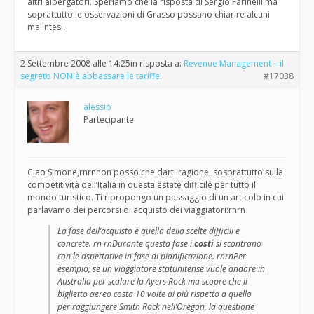
altri albergatori. Speriamo che la risposta di Sergio Farinelli ma
soprattutto le osservazioni di Grasso possano chiarire alcuni
malintesi.
2 Settembre 2008 alle 14:25
in risposta a:
Revenue Management – il
segreto NON è abbassare le tariffe!
#17038
alessio
Partecipante
Ciao Simone,rnrnnon posso che darti ragione, sosprattutto sulla
competitività dell’Italia in questa estate difficile per tutto il
mondo turistico. Ti ripropongo un passaggio di un articolo in cui
parlavamo dei percorsi di acquisto dei viaggiatori:rnrn
La fase dell’acquisto è quella della scelte difficili e
concrete. rn rnDurante questa fase i
costi
si scontrano
con le aspettative in fase di pianificazione. rnrnPer
esempio, se un viaggiatore statunitense vuole andare in
Australia per scalare la Ayers Rock ma scopre che il
biglietto aereo costa 10 volte di più rispetto a quello
per raggiungere Smith Rock nell’Oregon, la questione