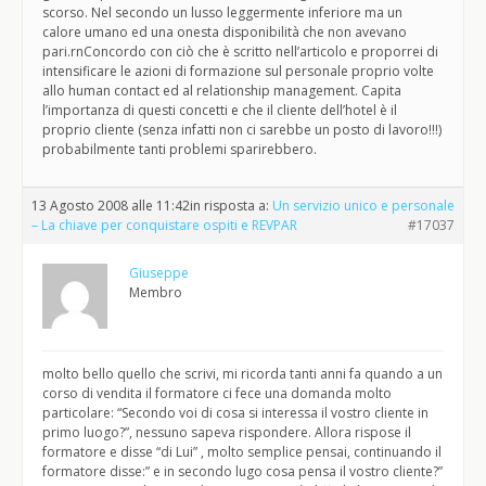
scorso. Nel secondo un lusso leggermente inferiore ma un
calore umano ed una onesta disponibilità che non avevano
pari.rnConcordo con ciò che è scritto nell’articolo e proporrei di
intensificare le azioni di formazione sul personale proprio volte
allo human contact ed al relationship management. Capita
l’importanza di questi concetti e che il cliente dell’hotel è il
proprio cliente (senza infatti non ci sarebbe un posto di lavoro!!!)
probabilmente tanti problemi sparirebbero.
13 Agosto 2008 alle 11:42
in risposta a:
Un servizio unico e personale
– La chiave per conquistare ospiti e REVPAR
#17037
Giuseppe
Membro
molto bello quello che scrivi, mi ricorda tanti anni fa quando a un
corso di vendita il formatore ci fece una domanda molto
particolare: “Secondo voi di cosa si interessa il vostro cliente in
primo luogo?”, nessuno sapeva rispondere. Allora rispose il
formatore e disse “di Lui” , molto semplice pensai, continuando il
formatore disse:” e in secondo lugo cosa pensa il vostro cliente?”