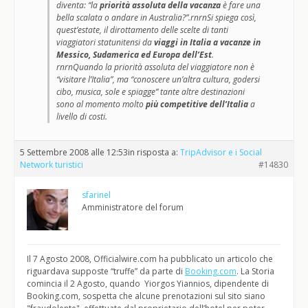
diventa: “la
priorità assoluta della vacanza
è fare una
bella scalata o andare in Australia?”.rnrnSi spiega così,
quest’estate, il dirottamento delle scelte di tanti
viaggiatori statunitensi da
viaggi in Italia a vacanze in
Messico, Sudamerica ed Europa dell’Est
.
rnrnQuando la priorità assoluta del viaggiatore non è
“visitare l’Italia”, ma “conoscere un’altra cultura, godersi
cibo, musica, sole e spiagge” tante altre destinazioni
sono al momento molto
più competitive dell’Italia
a
livello di costi.
5 Settembre 2008 alle 12:53
in risposta a:
TripAdvisor e i Social
Network turistici
#14830
sfarinel
Amministratore del forum
Il 7 Agosto 2008, Officialwire.com ha pubblicato un articolo che
riguardava supposte “truffe” da parte di
Booking.com
. La Storia
comincia il 2 Agosto, quando Yiorgos Yiannios, dipendente di
Booking.com, sospetta che alcune prenotazioni sul sito siano