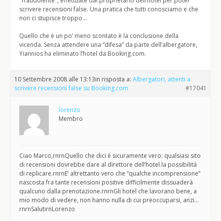
"fraudolente", effettuate dal proprietario dell’hotel per poter
scrivere recensioni false. Una pratica che tutti conosciamo e che
non ci stupisce troppo…
Quello che è un po’ meno scontato è la conclusione della
vicenda. Senza attendere una “difesa” da parte dell’albergatore,
Yiannios ha eliminato l’hotel da Booking.com.
10 Settembre 2008 alle 13:13
in risposta a:
Albergatori, attenti a
scrivere recensioni false su Booking.com
#17041
lorenzo
Membro
Ciao Marco,rnrnQuello che dici è sicuramente vero: qualsiasi sito
di recensioni dovrebbe dare al direttore dell’hotel la possibilità
di replicare.rnrnE’ altrettanto vero che “qualche incomprensione”
nascosta fra tante recensioni positive difficilmente dissuaderà
qualcuno dalla prenotazione.rnrnGli hotel che lavorano bene, a
mio modo di vedere, non hanno nulla di cui preoccuparsi, anzi…
rnrnSalutirnLorenzo