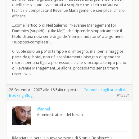
quelli che si sono avventurati a scoprire che -dietro un’aurea
tecnica e complicata- il Revenue Management è semplice, chiaro,
efficace…
…come l’articolo di Neil Salerno, “Revenue Management for
Dummies [stupidi]… (Like Me)”, che riprende simpaticamente il
titolo di una nota serie di guide “non-intimidatorie” a argomenti
“supposti-complessi”…
Ci vuole solo un po' di tempo e di impegno, ma, per la maggior
parte degli hotel, non c’è assolutamente bisogno di spendere
risorse per una figura professionale che si occupi a tempo pieno
di Revenue Management…e allora, procediamo senza timori
reverenziali…
28 Settembre 2007 alle 16:54
in risposta a:
Commenti agli articoli di
Booking Blog
#15271
sfarinel
Amministratore del forum
Rilasciata in beta la nuova versione di Simple Booking™, il