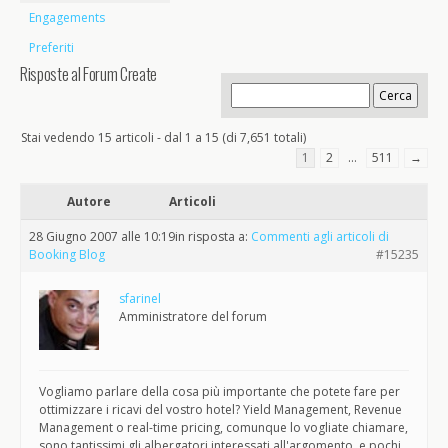
Engagements
Preferiti
Risposte al Forum Create
Stai vedendo 15 articoli - dal 1 a 15 (di 7,651 totali)
1
2
…
511
→
Autore
Articoli
28 Giugno 2007 alle 10:19
in risposta a:
Commenti agli articoli di
Booking Blog
#15235
sfarinel
Amministratore del forum
Vogliamo parlare della cosa più importante che potete fare per
ottimizzare i ricavi del vostro hotel? Yield Management, Revenue
Management o real-time pricing, comunque lo vogliate chiamare,
sono tantissimi gli albergatori interessati all'argomento, e pochi