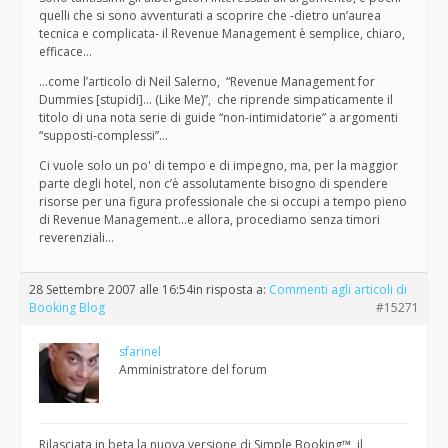
quelli che si sono avventurati a scoprire che -dietro un’aurea
tecnica e complicata- il Revenue Management è semplice, chiaro,
efficace…
…come l’articolo di Neil Salerno, “Revenue Management for
Dummies [stupidi]… (Like Me)”, che riprende simpaticamente il
titolo di una nota serie di guide “non-intimidatorie” a argomenti
“supposti-complessi”…
Ci vuole solo un po' di tempo e di impegno, ma, per la maggior
parte degli hotel, non c’è assolutamente bisogno di spendere
risorse per una figura professionale che si occupi a tempo pieno
di Revenue Management…e allora, procediamo senza timori
reverenziali…
28 Settembre 2007 alle 16:54
in risposta a:
Commenti agli articoli di
Booking Blog
#15271
sfarinel
Amministratore del forum
Rilasciata in beta la nuova versione di Simple Booking™, il