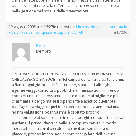
delle perfette buone maniere, ma non riesce a trasmettere quel
qualcosa in più che fa la differenza tra successo ed insuccesso
nella gestione dell’hotel e delle prenotazioni.
12 Agosto 2008 alle 16:27
in risposta a:
Un servizio unico e personale
– La chiave per conquistare ospiti e REVPAR
#17036
Pietro
Membro
UN SERVIZIO UNICO E PERSONALE – SOLO SE IL PERSONALE PENSA
CHE L’ALBERGO SIA SUO!rnrnNel campo del turismo da tanti anni,
a fianco ogni giorno a chi “fa” turismo, siano essi alberghi,
agenzie viaggi, consorzi o pubbliche amministazioni, mi rendo
conto di una cosa: possiamo essere di fronte al migliore e più
charmante albergo ma se il dipendente è asettico quell’hotel,
quell’agenzia viaggi o quel tour operator non avranno mai una
nostra valutazione positiva.rnMi è capitato proprio
recentemente di soggiornare in due alberghi a cinque stelle in val
gardena. Il primo, davvero bello e completo servito in modo
ineccepibile ma con il piccolo neo che il personale era di
ghiaccio, probabilmente non ancora scongelato dall’inverno