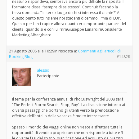
nessuno rispondeva, sembrava ancora più difficile la risposta. Il
formatore disse: “sempre di se stesso”. Continuò facendo la
terza domanda:” In terzo luogo di chi si interessa il cliente?” A
questo punto tutti insieme noi studenti dicemmo… “Ma di LUI”.
Questo per farci capire allora quanto era importante parlare del
cliente, quando si è con lui.rnrnGiuseppe LunardirnConsulente
Marketing Alberghiero
21 Agosto 2008 alle 10:29
in risposta a:
Commenti agli articoli di
Booking Blog
#14828
alessio
Partecipante
Il tema per la conferenza annual di PhoCusWright del 2008 sarà:
"The Perfect Storm: Search, Shop, Buy". La discussione intorno ai
diversi passaggi che portano gli utenti verso la prenotazione
effettiva dell’hotel o della vacanza è molto interessante.
Spesso il mondo dei viaggi online non riesce a sfruttare tutte le
opportunità di vendita proprio perché non risponde a tutte e 3
le diverse fasi del sogno, pianificazione ed acquisto del viaggio.