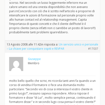
scorso. Nel secondo un lusso leggermente inferiore ma un
calore umano ed una onesta disponibilità che non avevano
pari.rnConcordo con ciò che è scritto nell’articolo e proporrei di
intensificare le azioni di formazione sul personale proprio volte
allo human contact ed al relationship management. Capita
l’importanza di questi concetti e che il cliente dell’hotel è il
proprio cliente (senza infatti non ci sarebbe un posto di lavoro!!!)
probabilmente tanti problemi sparirebbero.
13 Agosto 2008 alle 11:42
in risposta a:
Un servizio unico e personale
– La chiave per conquistare ospiti e REVPAR
#17037
Giuseppe
Membro
molto bello quello che scrivi, mi ricorda tanti anni fa quando a un
corso di vendita il formatore ci fece una domanda molto
particolare: “Secondo voi di cosa si interessa il vostro cliente in
primo luogo?”, nessuno sapeva rispondere. Allora rispose il
formatore e disse “di Lui” , molto semplice pensai, continuando il
formatore disse:” e in secondo lugo cosa pensa il vostro cliente?”