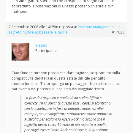
altri albergatori. Speriamo che la risposta di Sergio Farinelli ma
soprattutto le osservazioni di Grasso possano chiarire alcuni
malintesi.
2 Settembre 2008 alle 14:25
in risposta a:
Revenue Management – il
segreto NON è abbassare le tariffe!
#17038
alessio
Partecipante
Ciao Simone,rnrnnon posso che darti ragione, sosprattutto sulla
competitività dell’Italia in questa estate difficile per tutto il
mondo turistico. Ti ripropongo un passaggio di un articolo in cui
parlavamo dei percorsi di acquisto dei viaggiatori:rnrn
La fase dell’acquisto è quella della scelte difficili e
concrete. rn rnDurante questa fase i
costi
si scontrano
con le aspettative in fase di pianificazione. rnrnPer
esempio, se un viaggiatore statunitense vuole andare in
Australia per scalare la Ayers Rock ma scopre che il
biglietto aereo costa 10 volte di più rispetto a quello
per raggiungere Smith Rock nell’Oregon, la questione