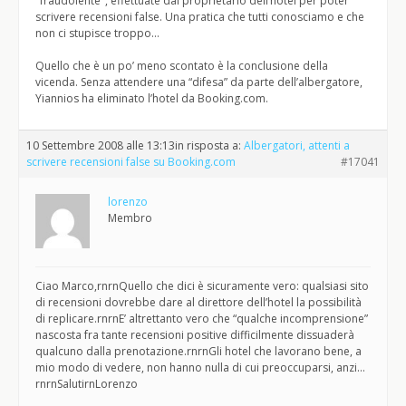
"fraudolente", effettuate dal proprietario dell’hotel per poter
scrivere recensioni false. Una pratica che tutti conosciamo e che
non ci stupisce troppo…
Quello che è un po’ meno scontato è la conclusione della
vicenda. Senza attendere una “difesa” da parte dell’albergatore,
Yiannios ha eliminato l’hotel da Booking.com.
10 Settembre 2008 alle 13:13
in risposta a:
Albergatori, attenti a
scrivere recensioni false su Booking.com
#17041
lorenzo
Membro
Ciao Marco,rnrnQuello che dici è sicuramente vero: qualsiasi sito
di recensioni dovrebbe dare al direttore dell’hotel la possibilità
di replicare.rnrnE’ altrettanto vero che “qualche incomprensione”
nascosta fra tante recensioni positive difficilmente dissuaderà
qualcuno dalla prenotazione.rnrnGli hotel che lavorano bene, a
mio modo di vedere, non hanno nulla di cui preoccuparsi, anzi…
rnrnSalutirnLorenzo