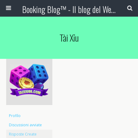
Booking Blog™ - Il blog del Web Marketing Turistico
Tài Xỉu
Profilo
Discussioni avviate
Risposte Create