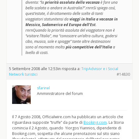
diventa: “la
priorità assoluta della vacanza
è fare una
bella scalata o andare in Australia?”.rnrnSi spiega così,
quest’estate, il dirottamento delle scelte di tanti
viaggiatori statunitensi da
viaggi in Italia a vacanze in
Messico, Sudamerica ed Europa dell’Est
.
rnrnQuando la priorità assoluta del viaggiatore non è
“visitare l’Italia”, ma “conoscere un’altra cultura, godersi
cibo, musica, sole e spiagge” tante altre destinazioni
sono al momento molto
più competitive dell’Italia
a
livello di costi.
5 Settembre 2008 alle 12:53
in risposta a:
TripAdvisor e i Social
Network turistici
#14830
sfarinel
Amministratore del forum
Il 7 Agosto 2008, Officialwire.com ha pubblicato un articolo che
riguardava supposte “truffe” da parte di
Booking.com
. La Storia
comincia il 2 Agosto, quando Yiorgos Yiannios, dipendente di
Booking.com, sospetta che alcune prenotazioni sul sito siano