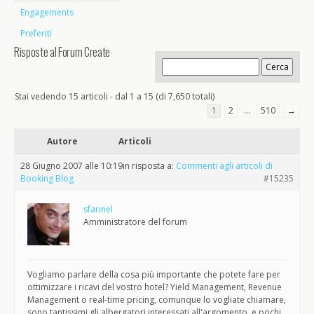
Engagements
Preferiti
Risposte al Forum Create
Stai vedendo 15 articoli - dal 1 a 15 (di 7,650 totali)
1
2
…
510
→
Autore
Articoli
28 Giugno 2007 alle 10:19
in risposta a:
Commenti agli articoli di
Booking Blog
#15235
sfarinel
Amministratore del forum
Vogliamo parlare della cosa più importante che potete fare per
ottimizzare i ricavi del vostro hotel? Yield Management, Revenue
Management o real-time pricing, comunque lo vogliate chiamare,
sono tantissimi gli albergatori interessati all'argomento, e pochi