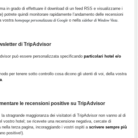
a in grado di effettuare il download di un feed RSS e visualizzarne i
nte) potrete quindi monitorare rapidamente l’andamento delle recensioni
la vostra
o nella
.
homepage personalizzata di Google
sidebar di Window Vista
ewsletter di TripAdvisor
pAdvisor può essere personalizzata specificando
particolari hotel e/o
odo per tenere sotto controllo cosa dicono gli utenti di voi, della vostra
a
.
mentare le recensioni positive su TripAdvisor
 la stragrande maggioranza dei visitatori di TripAdvisor non vanno al di
l vostro hotel; se ricevete una recensione negativa, cercate di
 nella terza pagina, incoraggiando i vostri ospiti a
scrivere sempre più
no positive!).