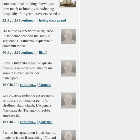
conversational booking shows just
how much technology is reshaping
hospitality. For years, travelers relied on…
22 Ago 25 |
continua...
|
hotelgalaxygrand
Ho le mie osservazioni al riguardo.
Le tendenze secondo me sono le
seguenti: 1. Aumenta la quantità di
contenuti video…
30 Ago 22 |
continua...
|
lilacP
Salve a tutti! Sto leggendo questo
forum da molto tempo, ma ora mi
sono registrato anche per
partecipare!
10 Giu 20 |
continua...
|
Ataman
La soluzione potrebbe essere molto
semplice, con benefici per tutti:
strutture, stato, clienti. L'Agenzia
Nazionale del Turismo dovrebbe
ampliare il…
10 Giu 20 |
continua...
|
g.lorenzo
Per me Instagram non è mai stato un
punte forte per il marketing! Non mi