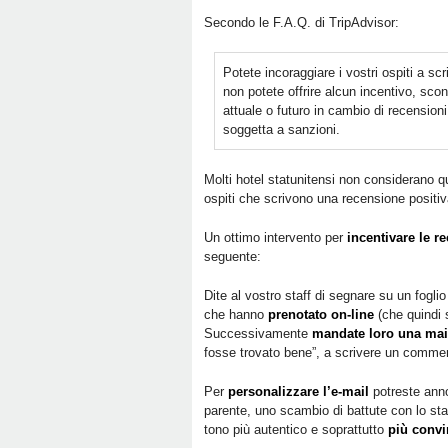
Secondo le F.A.Q. di TripAdvisor:
Potete incoraggiare i vostri ospiti a sc
non potete offrire alcun incentivo, sc
attuale o futuro in cambio di recension
soggetta a sanzioni.
Molti hotel statunitensi non considerano q
ospiti che scrivono una recensione positiv
Un ottimo intervento per
incentivare le r
seguente:
Dite al vostro staff di segnare su un fogli
che hanno
prenotato on-line
(che quindi 
Successivamente
mandate loro una mai
fosse trovato bene”, a scrivere un commen
Per
personalizzare l’e-mail
potreste annot
parente, uno scambio di battute con lo staf
tono più autentico e soprattutto
più convi