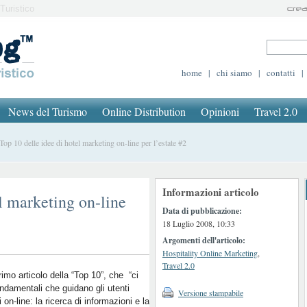
Turistico
home
|
chi siamo
|
contatti
|
News del Turismo
Online Distribution
Opinioni
Travel 2.0
p 10 delle idee di hotel marketing on-line per l’estate #2
Informazioni articolo
l marketing on-line
Data di pubblicazione:
18 Luglio 2008, 10:33
Argomenti dell'articolo:
Hospitality Online Marketing
,
Travel 2.0
imo articolo della “Top 10”, che “ci
ndamentali che guidano gli utenti
Versione stampabile
i on-line: la ricerca di informazioni e la