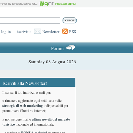
log-in
|
iscriviti:
Newsletter
RSS
Forum
Saturday 08 August 2026
Iscriviti alla Newsletter!
Inserisci il tuo indirizzo e-mail per:
» rimanere aggiornato ogni settimana sulle
strategie di web marketing
indispensabili per
promuovere l’hotel su Internet;
» non perdere mai le
ultime novità del mercato
turistico
nazionale ed internazionale
;
» accedere ai
BONUS esclusivi
riservati agli