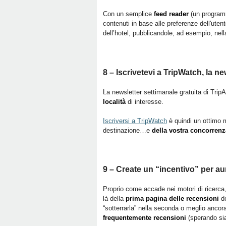
Con un semplice
feed reader
(un programm
contenuti in base alle preferenze dell'ute
dell’hotel, pubblicandole, ad esempio, nel
8 – Iscrivetevi a TripWatch, la n
La newsletter settimanale gratuita di Tri
località
di interesse.
Iscriversi a TripWatch
è quindi un ottimo m
destinazione…e
della vostra concorrenz
9 – Create un “incentivo” per au
Proprio come accade nei motori di ricerca,
là della
prima pagina delle recensioni
de
“sotterrarla” nella seconda o meglio ancora
frequentemente recensioni
(sperando sia