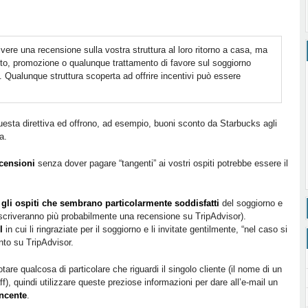
rivere una recensione sulla vostra struttura al loro ritorno a casa, ma
onto, promozione o qualunque trattamento di favore sul soggiorno
i. Qualunque struttura scoperta ad offrire incentivi può essere
uesta direttiva ed offrono, ad esempio, buoni sconto da Starbucks agli
a.
ecensioni
senza dover pagare “tangenti” ai vostri ospiti potrebbe essere il
o
gli ospiti che sembrano particolarmente soddisfatti
del soggiorno e
scriveranno più probabilmente una recensione su TripAdvisor).
l
in cui li ringraziate per il soggiorno e li invitate gentilmente, “nel caso si
to su TripAdvisor.
are qualcosa di particolare che riguardi il singolo cliente (il nome di un
f), quindi utilizzare queste preziose informazioni per dare all’e-mail un
ncente
.