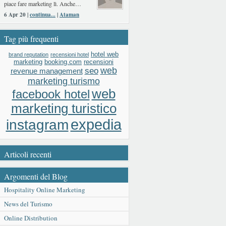
piace fare marketing lì. Anche…
6 Apr 20 |
continua...
|
Ataman
Tag più frequenti
hotel web
brand reputation
recensioni hotel
booking.com
recensioni
marketing
web
seo
revenue management
marketing turismo
web
facebook hotel
marketing turistico
expedia
instagram
Articoli recenti
Argomenti del Blog
Hospitality Online Marketing
News del Turismo
Online Distribution