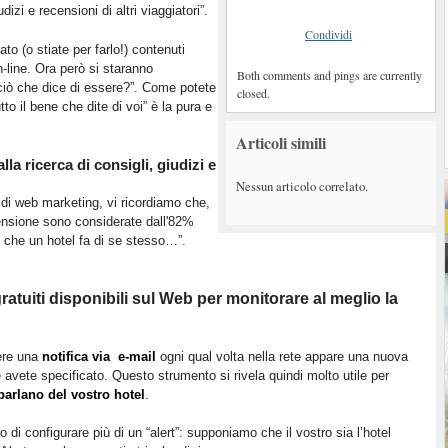
udizi e recensioni di altri viaggiatori”.
Condividi
o (o stiate per farlo!) contenuti
on-line. Ora però si staranno
Both comments and pings are currently
ciò che dice di essere?”. Come potete
closed.
tto il bene che dite di voi” è la pura e
Articoli simili
la ricerca di consigli, giudizi e
Nessun articolo correlato.
di web marketing, vi ricordiamo che,
ensione sono considerate dall'82%
ne che un hotel fa di se stesso…”.
gratuiti disponibili sul Web per monitorare al meglio la
ere una
notifica via e-mail
ogni qual volta nella rete appare una nuova
 avete specificato. Questo strumento si rivela quindi molto utile per
parlano del vostro hotel
.
di configurare più di un “alert”: supponiamo che il vostro sia l’hotel