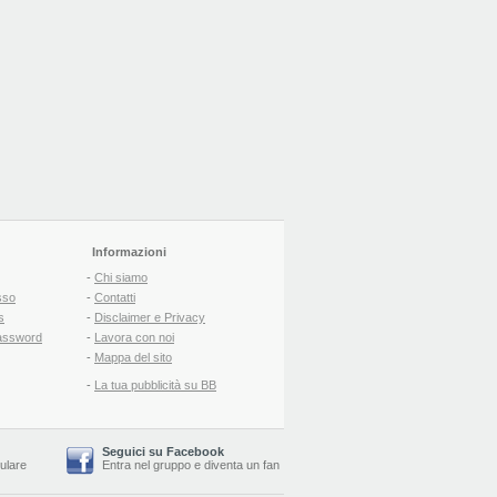
Informazioni
-
Chi siamo
sso
-
Contatti
s
-
Disclaimer e Privacy
assword
-
Lavora con noi
-
Mappa del sito
-
La tua pubblicità su BB
Seguici su Facebook
lulare
Entra nel gruppo
e
diventa un fan