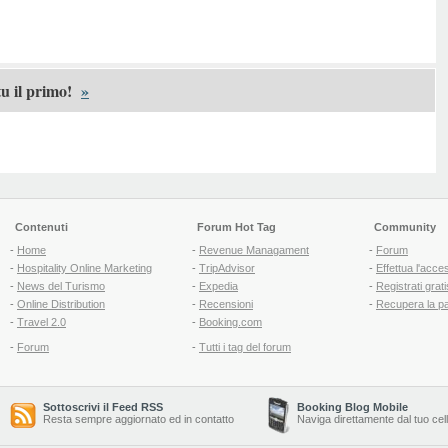
u il primo!
»
Contenuti
Forum Hot Tag
Community
-
Home
-
Revenue Managament
-
Forum
-
Hospitality Online Marketing
-
TripAdvisor
-
Effettua l'acce
-
News del Turismo
-
Expedia
-
Registrati grati
-
Online Distribution
-
Recensioni
-
Recupera la p
-
Travel 2.0
-
Booking.com
-
Forum
-
Tutti i tag del forum
Sottoscrivi il Feed RSS
Booking Blog Mobile
Resta sempre aggiornato ed in contatto
Naviga direttamente dal tuo cel