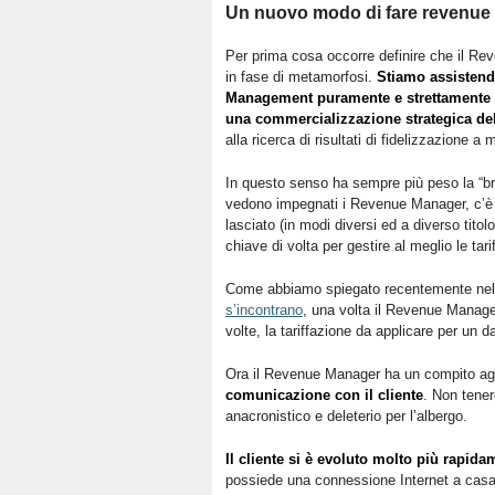
Un nuovo modo di fare revenue
Per prima cosa occorre definire che il R
in fase di metamorfosi.
Stiamo assistend
Management puramente e strettamente 
una commercializzazione strategica de
alla ricerca di risultati di fidelizzazione a
In questo senso ha sempre più peso la “bran
vedono impegnati i Revenue Manager, c’
lasciato (in modi diversi ed a diverso titol
chiave di volta per gestire al meglio le tari
Come abbiamo spiegato recentemente nell
s’incontrano
, una volta il Revenue Manager 
volte, la tariffazione da applicare per un da
Ora il Revenue Manager ha un compito aggi
comunicazione con il cliente
. Non tene
anacronistico e deleterio per l’albergo.
Il cliente si è evoluto molto più rapid
possiede una connessione Internet a casa p