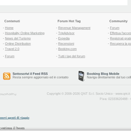
Contenuti
Forum Hot Tag
Community
-
Home
-
Revenue Managament
-
Forum
-
Hospitality Online Marketing
-
TripAdvisor
-
Effettua l'acce
-
News del Turismo
-
Expedia
-
Registrati grati
-
Online Distribution
-
Recensioni
-
Recupera la p
-
Travel 2.0
-
Booking.com
-
Forum
-
Tutti i tag del forum
Sottoscrivi il Feed RSS
Booking Blog Mobile
Resta sempre aggiornato ed in contatto
Naviga direttamente dal tuo cel
Copyright © 2006-2026 QNT S.r.l. Socio Unico -
www.qnt.it
P.iva: 02333620488 - 
 nuovi agenti di viaggio
continua il boom