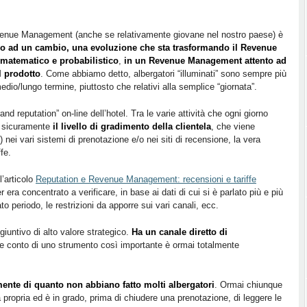
evenue Management (anche se relativamente giovane nel nostro paese) è
o ad un cambio, una evoluzione che sta trasformando il Revenue
matematico e probabilistico
,
in un Revenue Management attento ad
l prodotto
. Come abbiamo detto, albergatori “illuminati” sono sempre più
 medio/lungo termine, piuttosto che relativi alla semplice “giornata”.
d reputation” on-line dell’hotel. Tra le varie attività che ogni giorno
è sicuramente
il livello di gradimento della clientela
, che viene
o) nei vari sistemi di prenotazione e/o nei siti di recensione, la vera
ffe.
’articolo
Reputation e Revenue Management: recensioni e tariffe
era concentrato a verificare, in base ai dati di cui si è parlato più e più
to periodo, le restrizioni da apporre sui vari canali, ecc.
untivo di alto valore strategico.
Ha un canale diretto di
re conto di uno strumento così importante è ormai totalmente
amente di quanto non abbiano fatto molti albergatori
. Ormai chiunque
ropria ed è in grado, prima di chiudere una prenotazione, di leggere le