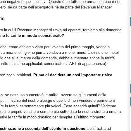
i punti negativi e quelli positivi. Questo è un fatto che ormai non può e non
iero, né da parte dell’albergatore né da parte del Revenue Manager.
rio
o in cui il Revenue Manager si trova ad operare, torniamo alla domanda
no le tariffe in modo sconsiderato?
che, come abbiamo visto per l’evento del primo maggio, vende a
a camera che il giorno prima vendeva a molto meno. È ovvio che l’hotel
ncipio che all’aumento della domanda, debba aumentare anche la tariffa
tariffe massime applicabili comunicate all’APT di appartenenza).
 non pochi problemi.
Prima di decidere un così importante rialzo
za
: se nessuno aumenterà le tariffe, ovvero se gli aumenti della
i, il rischio del nostro albergo è quello di non vendere e permettere
pire in tempi estremamente più veloci. Cosa accadrà quindi? Vedremo
e le proprie vendite e sempre più sotto data la nostra struttura rimarrà
uire le tariffe in modo drastico per riempire all’ultimo momento.
a destinazione a seconda dell’evento in questione
: se si tratta ad