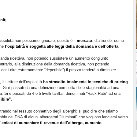
nti;
assoluta non possiamo ignorare, questo è il
mercato
: d’altronde, come
che
l’ospitalità è soggetta alle leggi della domanda e dell’offerta.
anda ricettiva, non potendo sussistere un aumento congiunto
 contrario, alla diminuzione della domanda ricettiva, non potendo
 così dire estremamente “deperibile”) il prezzo tenderà a diminuire.
l settore dell’ospitalità
ha stravolto totalmente le tecniche di pricing
i. Si è passati da una definizione ben netta delle stagionalità ad una
 Si è passati da 4 o 5 livelli tariffari denominati “Rack Rate” ad una
ibile”
.
trando nel tessuto connettivo degli alberghi: si può dire che stiamo
o del DNA di alcuni albergatori “illuminati” che vogliono lanciarsi verso
’enfasi di aumentare il revenue dell’albergo, aumento