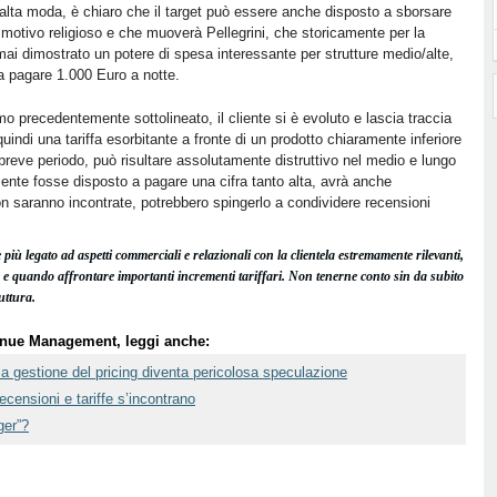
’alta moda, è chiaro che il target può essere anche disposto a sborsare
 motivo religioso e che muoverà Pellegrini, che storicamente per la
 dimostrato un potere di spesa interessante per strutture medio/alte,
 a pagare 1.000 Euro a notte.
o precedentemente sottolineato, il cliente si è evoluto e lascia traccia
uindi una tariffa esorbitante a fronte di un prodotto chiaramente inferiore
breve periodo, può risultare assolutamente distruttivo nel medio e lungo
ente fosse disposto a pagare una cifra tanto alta, avrà anche
on saranno incontrate, potrebbero spingerlo a condividere recensioni
ù legato ad aspetti commerciali e relazionali con la clientela estremamente rilevanti,
se e quando affrontare importanti incrementi tariffari. Non tenerne conto sin da subito
uttura.
evenue Management, leggi anche:
 gestione del pricing diventa pericolosa speculazione
ensioni e tariffe s’incontrano
ger”?