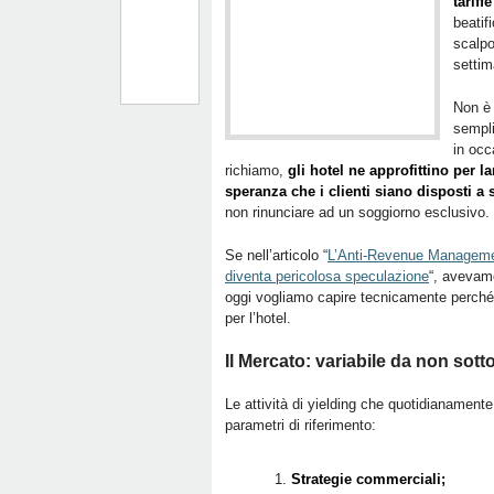
tarif
beatif
scalpo
settim
Non è 
sempl
in occ
richiamo,
gli hotel ne approfittino per la
speranza che i clienti siano disposti a
non rinunciare ad un soggiorno esclusivo.
Se nell’articolo “
L’Anti-Revenue Managemen
diventa pericolosa speculazione
“, avevamo
oggi vogliamo capire tecnicamente perché 
per l’hotel.
Il Mercato: variabile da non sott
Le attività di yielding che quotidianamen
parametri di riferimento:
Strategie commerciali;