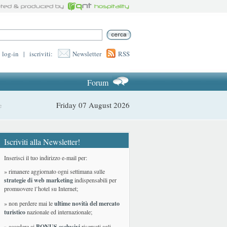
log-in
|
iscriviti:
Newsletter
RSS
Forum
Friday 07 August 2026
e
Iscriviti alla Newsletter!
Inserisci il tuo indirizzo e-mail per:
» rimanere aggiornato ogni settimana sulle
strategie di web marketing
indispensabili per
promuovere l’hotel su Internet;
» non perdere mai le
ultime novità del mercato
turistico
nazionale ed internazionale
;
» accedere ai
BONUS esclusivi
riservati agli