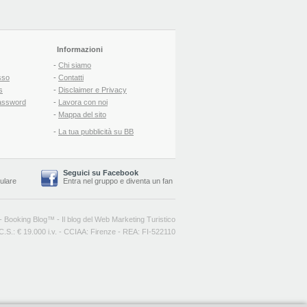
Informazioni
-
Chi siamo
sso
-
Contatti
s
-
Disclaimer e Privacy
assword
-
Lavora con noi
-
Mappa del sito
-
La tua pubblicità su BB
Seguici su Facebook
lulare
Entra nel gruppo
e
diventa un fan
-
Booking Blog
™ -
Il blog del Web Marketing Turistico
C.S.: € 19.000 i.v. - CCIAA: Firenze - REA: FI-522110