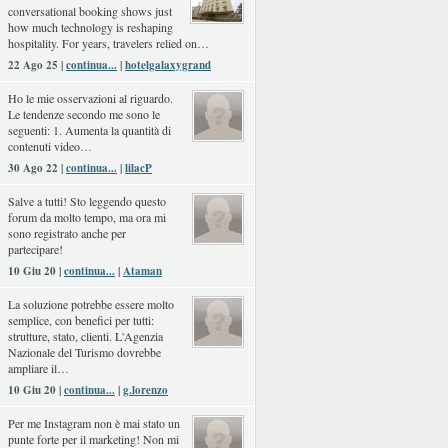
conversational booking shows just
how much technology is reshaping
hospitality. For years, travelers relied on…
22 Ago 25 |
continua...
|
hotelgalaxygrand
Ho le mie osservazioni al riguardo.
Le tendenze secondo me sono le
seguenti: 1. Aumenta la quantità di
contenuti video…
30 Ago 22 |
continua...
|
lilacP
Salve a tutti! Sto leggendo questo
forum da molto tempo, ma ora mi
sono registrato anche per
partecipare!
10 Giu 20 |
continua...
|
Ataman
La soluzione potrebbe essere molto
semplice, con benefici per tutti:
strutture, stato, clienti. L'Agenzia
Nazionale del Turismo dovrebbe
ampliare il…
10 Giu 20 |
continua...
|
g.lorenzo
Per me Instagram non è mai stato un
punte forte per il marketing! Non mi