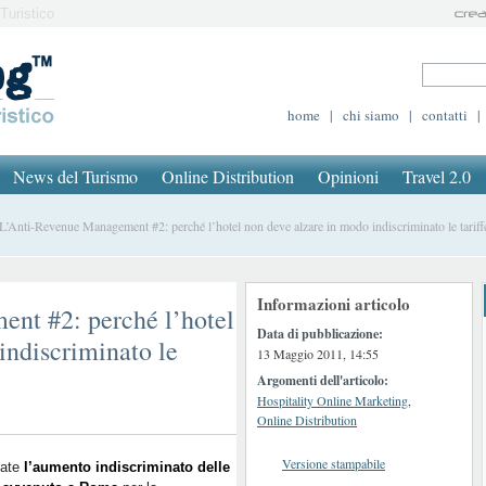
Turistico
home
|
chi siamo
|
contatti
|
News del Turismo
Online Distribution
Opinioni
Travel 2.0
Anti-Revenue Management #2: perché l’hotel non deve alzare in modo indiscriminato le tariff
Informazioni articolo
nt #2: perché l’hotel
Data di pubblicazione:
indiscriminato le
13 Maggio 2011, 14:55
Argomenti dell'articolo:
Hospitality Online Marketing
,
Online Distribution
Versione stampabile
date
l’aumento indiscriminato delle