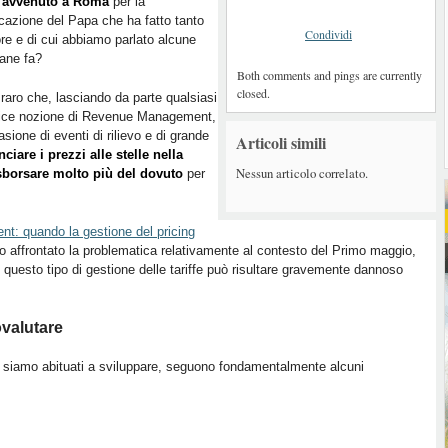
fe avvenuto a Roma
per la
icazione del Papa che ha fatto tanto
Condividi
re e di cui abbiamo parlato alcune
ane fa?
Both comments and pings are currently
closed.
raro che, lasciando da parte qualsiasi
ice nozione di Revenue Management,
asione di eventi di rilievo e di grande
Articoli simili
nciare i prezzi alle stelle nella
Nessun articolo correlato.
 sborsare molto più del dovuto
per
t: quando la gestione del pricing
 affrontato la problematica relativamente al contesto del Primo maggio,
questo tipo di gestione delle tariffe può risultare gravemente dannoso
ovalutare
te siamo abituati a sviluppare, seguono fondamentalmente alcuni