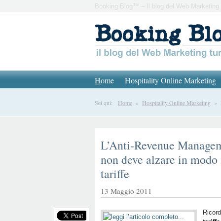
Booking Blog™ – Il blog del Web Marketing 
H
ome
Hospitality Online Marketing
Sei qui:
Home
»
Hospitality Online Marketing
» L’
L’Anti-Revenue Manageme
non deve alzare in modo 
tariffe
13 Maggio 2011
Ricor