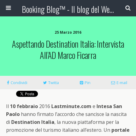
Booking Blog™ - Il blog del Web Marketing Turistico
25 Marzo 2016
Aspettando Destination Italia: Intervista
All’AD Marco Ficarra
Condividi
Twitta
Pin
E-mail
Il
10 febbraio
2016
Lastminute.com
e
Intesa San
Paolo
hanno firmato l’accordo che sancisce la nascita
di
Destination Italia
, la nuova piattaforma per la
promozione del turismo italiano all’estero. Un
portale