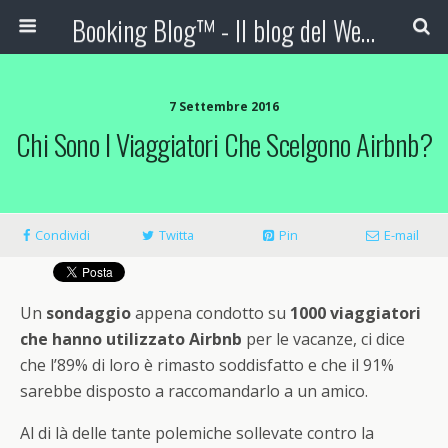
Booking Blog™ - Il blog del Web Marketing Turistico
7 Settembre 2016
Chi Sono I Viaggiatori Che Scelgono Airbnb?
Condividi
Twitta
Pin
E-mail
Un
sondaggio
appena condotto su
1000 viaggiatori
che hanno utilizzato Airbnb
per le vacanze, ci dice
che l’89% di loro è rimasto soddisfatto e che il 91%
sarebbe disposto a raccomandarlo a un amico.
Al di là delle tante polemiche sollevate contro la