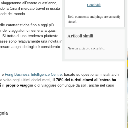
viaggeranno all’estero quest’anno,
Condividi
do la Cina il mercato travel in uscita
ande del mondo.
Both comments and pings are currently
closed.
lle caratteristiche fino a oggi più
 dei viaggiatori cinesi era la quasi
Articoli simili
. Si tratta di una tendenza piuttosto
Paese sono relativamente una novità in
pensare a ogni dettaglio è considerato
Nessun articolo correlato.
s
e
Fung Business Intelligence Centre
, basato su questionari inviati a chi
a volta negli ultimi dodici mesi,
il 70% dei turisti cinesi all’estero ha
é il proprio viaggio
o di viaggiare comunque da soli, anche nel caso
gola