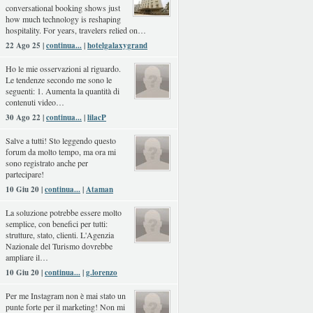
conversational booking shows just
how much technology is reshaping
hospitality. For years, travelers relied on…
22 Ago 25 |
continua...
|
hotelgalaxygrand
Ho le mie osservazioni al riguardo.
Le tendenze secondo me sono le
seguenti: 1. Aumenta la quantità di
contenuti video…
30 Ago 22 |
continua...
|
lilacP
Salve a tutti! Sto leggendo questo
forum da molto tempo, ma ora mi
sono registrato anche per
partecipare!
10 Giu 20 |
continua...
|
Ataman
La soluzione potrebbe essere molto
semplice, con benefici per tutti:
strutture, stato, clienti. L'Agenzia
Nazionale del Turismo dovrebbe
ampliare il…
10 Giu 20 |
continua...
|
g.lorenzo
Per me Instagram non è mai stato un
punte forte per il marketing! Non mi