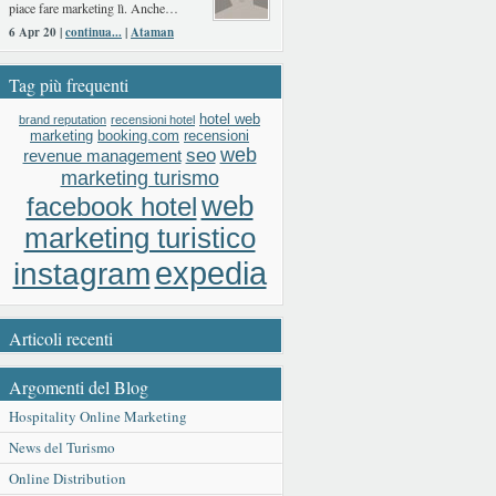
piace fare marketing lì. Anche…
6 Apr 20 |
continua...
|
Ataman
Tag più frequenti
hotel web
brand reputation
recensioni hotel
booking.com
recensioni
marketing
web
seo
revenue management
marketing turismo
web
facebook hotel
marketing turistico
expedia
instagram
Articoli recenti
Argomenti del Blog
Hospitality Online Marketing
News del Turismo
Online Distribution