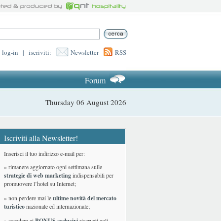
log-in
|
iscriviti:
Newsletter
RSS
Forum
Thursday 06 August 2026
Iscriviti alla Newsletter!
Inserisci il tuo indirizzo e-mail per:
» rimanere aggiornato ogni settimana sulle
strategie di web marketing
indispensabili per
promuovere l’hotel su Internet;
» non perdere mai le
ultime novità del mercato
turistico
nazionale ed internazionale
;
» accedere ai
BONUS esclusivi
riservati agli