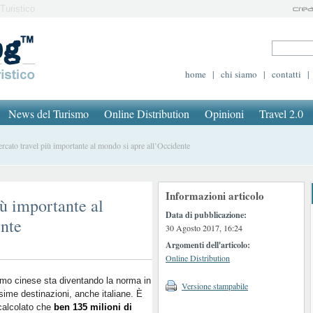
Turistico
home
|
chi siamo
|
contatti
|
News del Turismo
Online Distribution
Opinioni
Travel 2.0
cato travel più importante al mondo si apre all’Occidente
Informazioni articolo
iù importante al
Data di pubblicazione:
ente
30 Agosto 2017, 16:24
Argomenti dell'articolo:
Online Distribution
ismo cinese sta diventando la norma in
Versione stampabile
sime destinazioni, anche italiane. È
calcolato che
ben 135 milioni di