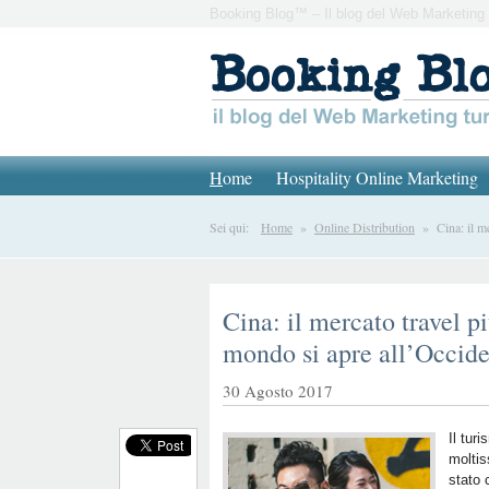
Booking Blog™ – Il blog del Web Marketing 
H
ome
Hospitality Online Marketing
Sei qui:
Home
»
Online Distribution
» Cina: il mer
Cina: il mercato travel p
mondo si apre all’Occid
30 Agosto 2017
Il tur
moltis
stato 