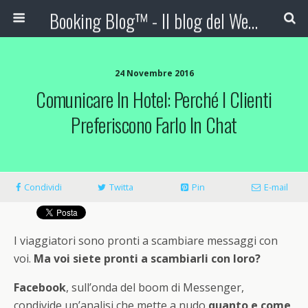
Booking Blog™ - Il blog del Web Marketing Turistico
24 Novembre 2016
Comunicare In Hotel: Perché I Clienti
Preferiscono Farlo In Chat
Condividi
Twitta
Pin
E-mail
I viaggiatori sono pronti a scambiare messaggi con
voi.
Ma voi siete pronti a scambiarli con loro?
Facebook
, sull’onda del boom di Messenger,
condivide un’analisi che mette a nudo
quanto e come