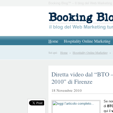
Booking Blog™ – Il blog del Web Marketing 
H
ome
Hospitality Online Marketing
Sei qui:
Home
»
Hospitality Online Marketing
» Di
Diretta video dal “BTO 
2010” di Firenze
18 Novembre 2010
Se non
di
BTO
qui il
v