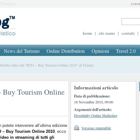
Turistico
home
|
chi siamo
|
contatti
|
News del Turismo
Online Distribution
Opinioni
Travel 2.0
retta video dal “BTO – Buy Tourism Online 2010” di Firenze
Informazioni articolo
– Buy Tourism Online
Data di pubblicazione:
18 Novembre 2010, 09:00
Argomenti dell'articolo:
Hospitality Online Marketing
 potete intervenire all’ultima edizione
Versione stampabile
 – Buy Tourism Online 2010
, ecco
ideo in streaming di tutti gli