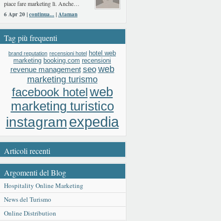
piace fare marketing lì. Anche…
6 Apr 20 |
continua...
|
Ataman
Tag più frequenti
hotel web
brand reputation
recensioni hotel
booking.com
recensioni
marketing
web
seo
revenue management
marketing turismo
web
facebook hotel
marketing turistico
expedia
instagram
Articoli recenti
Argomenti del Blog
Hospitality Online Marketing
News del Turismo
Online Distribution