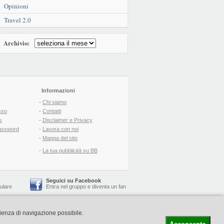
Opinioni
Travel 2.0
Archivio:
Informazioni
-
Chi siamo
sso
-
Contatti
s
-
Disclaimer e Privacy
assword
-
Lavora con noi
-
Mappa del sito
-
La tua pubblicità su BB
Seguici su Facebook
lulare
Entra nel gruppo
e
diventa un fan
rienza di navigazione possibile.
-
Booking Blog
™ -
Il blog del Web Marketing Turistico
C.S.: € 19.000 i.v. - CCIAA: Firenze - REA: FI-522110