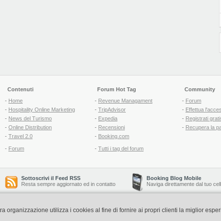
Contenuti
Forum Hot Tag
Community
-
Home
-
Revenue Managament
-
Forum
-
Hospitality Online Marketing
-
TripAdvisor
-
Effettua l'acce
-
News del Turismo
-
Expedia
-
Registrati grati
-
Online Distribution
-
Recensioni
-
Recupera la p
-
Travel 2.0
-
Booking.com
-
Forum
-
Tutti i tag del forum
Sottoscrivi il Feed RSS
Booking Blog Mobile
Resta sempre aggiornato ed in contatto
Naviga direttamente dal tuo cel
organizzazione utilizza i cookies al fine di fornire ai propri clienti la miglior espe
Copyright © 2006-2026 QNT S.r.l. Socio Unico -
www.qnt.it
P.iva: 02333620488 - 