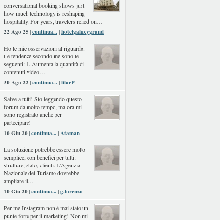
conversational booking shows just
how much technology is reshaping
hospitality. For years, travelers relied on…
22 Ago 25 |
continua...
|
hotelgalaxygrand
Ho le mie osservazioni al riguardo.
Le tendenze secondo me sono le
seguenti: 1. Aumenta la quantità di
contenuti video…
30 Ago 22 |
continua...
|
lilacP
Salve a tutti! Sto leggendo questo
forum da molto tempo, ma ora mi
sono registrato anche per
partecipare!
10 Giu 20 |
continua...
|
Ataman
La soluzione potrebbe essere molto
semplice, con benefici per tutti:
strutture, stato, clienti. L'Agenzia
Nazionale del Turismo dovrebbe
ampliare il…
10 Giu 20 |
continua...
|
g.lorenzo
Per me Instagram non è mai stato un
punte forte per il marketing! Non mi