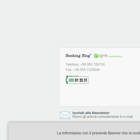
Telefono: +39 055 705718
Fax: +39 055 7193549
Iscriviti alla Newsletter
Ricevi gli articoli comodamente in e-mail
La informiamo con il presente Banner che la nostra 
Booking Blog è realizzato e curato da