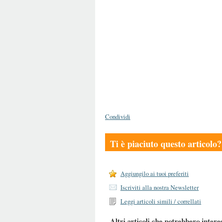
Condividi
Ti è piaciuto questo articolo?
Aggiungilo ai tuoi preferiti
Iscriviti alla nostra Newsletter
Leggi articoli simili / correllati
Altri articoli che potrebbero intere