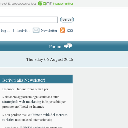
log-in
|
iscriviti:
Newsletter
RSS
Forum
Thursday 06 August 2026
Iscriviti alla Newsletter!
Inserisci il tuo indirizzo e-mail per:
» rimanere aggiornato ogni settimana sulle
strategie di web marketing
indispensabili per
promuovere l’hotel su Internet;
» non perdere mai le
ultime novità del mercato
turistico
nazionale ed internazionale
;
» accedere ai
BONUS esclusivi
riservati agli