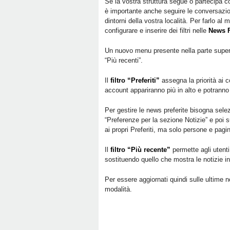
Se la vostra struttura segue o partecipa c
è importante anche seguire le conversazio
dintorni della vostra località. Per farlo al 
configurare e inserire dei filtri nelle
News 
Un nuovo menu presente nella parte superiore
“Più recenti”.
Il
filtro “Preferiti”
assegna la priorità ai c
account appariranno più in alto e potrann
Per gestire le news preferite bisogna sel
“Preferenze per la sezione Notizie” e poi su
ai propri Preferiti, ma solo persone e pagin
Il
filtro “Più recente”
permette agli utent
sostituendo quello che mostra le notizie i
Per essere aggiornati quindi sulle ultime 
modalità.