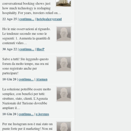
conversational booking shows just
how much technology is reshaping
hospitality. For years, travelers relied on…
22 Ago 25 |
continua...
|
hotelgalaxygrand
Ho le mie osservazioni al riguardo.
Le tendenze secondo me sono le
seguenti: 1. Aumenta la quantità di
contenuti video…
30 Ago 22 |
continua...
|
lilacP
Salve a tutti! Sto leggendo questo
forum da molto tempo, ma ora mi
sono registrato anche per
partecipare!
10 Giu 20 |
continua...
|
Ataman
La soluzione potrebbe essere molto
semplice, con benefici per tutti:
strutture, stato, clienti. L'Agenzia
Nazionale del Turismo dovrebbe
ampliare il…
10 Giu 20 |
continua...
|
g.lorenzo
Per me Instagram non è mai stato un
punte forte per il marketing! Non mi