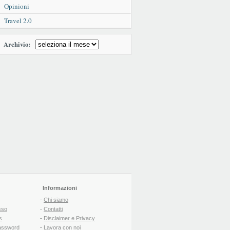
Opinioni
Travel 2.0
Archivio:
Informazioni
-
Chi siamo
sso
-
Contatti
s
-
Disclaimer e Privacy
assword
-
Lavora con noi