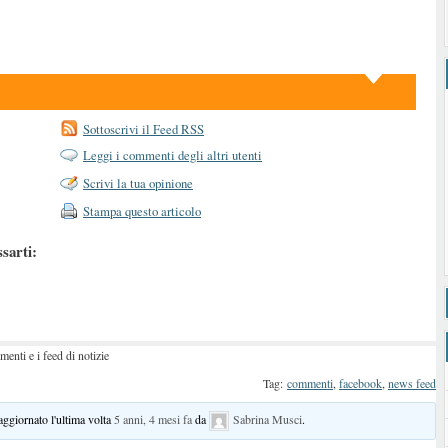
Sottoscrivi il Feed RSS
Leggi i commenti degli altri utenti
Scrivi la tua opinione
Stampa questo articolo
ssarti:
nti e i feed di notizie
Tag:
commenti
,
facebook
,
news feed
 aggiornato l'ultima volta
5 anni, 4 mesi fa
da
Sabrina Musci
.