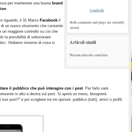
anza per mantenere una buona
brand
tion
.
Condividi
o riguardo, il 31 Marzo
Facebook
il
Both comments and pings are currently
o di un nuovo strumento che consente
closed.
e un maggiore controllo su ciò che
do la possibilità di selezionare
Articoli simili
blici. Vediamo insieme di cosa si
Nessun articolo correlato.
itare il pubblico che può interagire con i post
. Per farlo sarà
” presente in alto a destra sul post. Si aprirà un menu, bisognerà
oi post?” e poi scegliere tra tre opzioni: pubblico (tutti), amici o profili