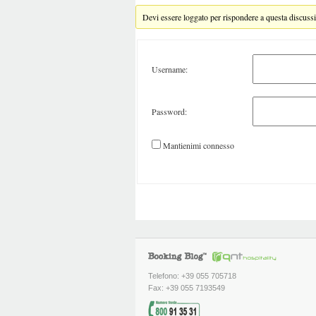
Devi essere loggato per rispondere a questa discuss
Username:
Password:
Mantienimi connesso
Telefono: +39 055 705718
Fax: +39 055 7193549