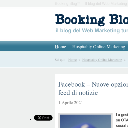
Booking Blog™ – Il blog del Web Marketing 
H
ome
Hospitality Online Marketing
Sei qui:
Home
»
Hospitality Online Marketing
» Fa
Facebook – Nuove opzion
feed di notizie
1 Aprile 2021
La gest
su OTA
social 