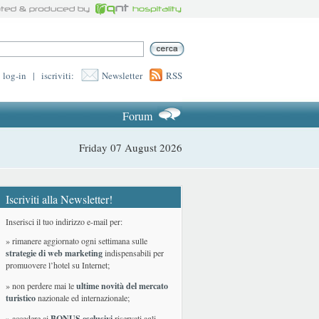
log-in
|
iscriviti:
Newsletter
RSS
Forum
Friday 07 August 2026
Iscriviti alla Newsletter!
Inserisci il tuo indirizzo e-mail per:
» rimanere aggiornato ogni settimana sulle
strategie di web marketing
indispensabili per
promuovere l’hotel su Internet;
» non perdere mai le
ultime novità del mercato
turistico
nazionale ed internazionale
;
» accedere ai
BONUS esclusivi
riservati agli