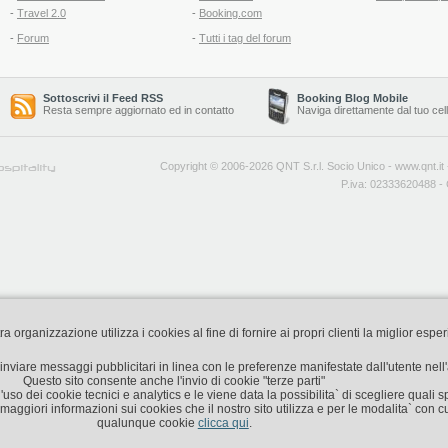
-
Travel 2.0
-
Booking.com
-
Forum
-
Tutti i tag del forum
Sottoscrivi il Feed RSS
Booking Blog Mobile
Resta sempre aggiornato ed in contatto
Naviga direttamente dal tuo cel
Copyright © 2006-2026 QNT S.r.l. Socio Unico -
www.qnt.it
P.iva: 02333620488 - 
organizzazione utilizza i cookies al fine di fornire ai propri clienti la miglior espe
di inviare messaggi pubblicitari in linea con le preferenze manifestate dall'utente nel
Questo sito consente anche l'invio di cookie "terze parti"
'uso dei cookie tecnici e analytics e le viene data la possibilita` di scegliere quali s
aggiori informazioni sui cookies che il nostro sito utilizza e per le modalita` con cu
qualunque cookie
clicca qui
.