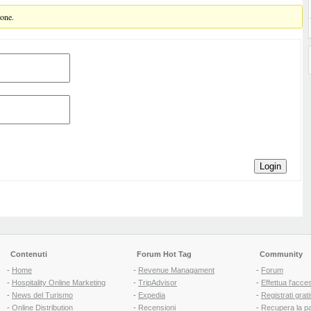
ione.
Login
Contenuti
Forum Hot Tag
Community
-
Home
-
Revenue Managament
-
Forum
-
Hospitality Online Marketing
-
TripAdvisor
-
Effettua l'acce
-
News del Turismo
-
Expedia
-
Registrati grati
-
Online Distribution
-
Recensioni
-
Recupera la p