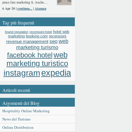
piace fare marketing lì. Anche…
6 Apr 20 |
continua...
|
Ataman
Tag più frequenti
hotel web
brand reputation
recensioni hotel
booking.com
recensioni
marketing
web
seo
revenue management
marketing turismo
web
facebook hotel
marketing turistico
expedia
instagram
Articoli recenti
Argomenti del Blog
Hospitality Online Marketing
News del Turismo
Online Distribution