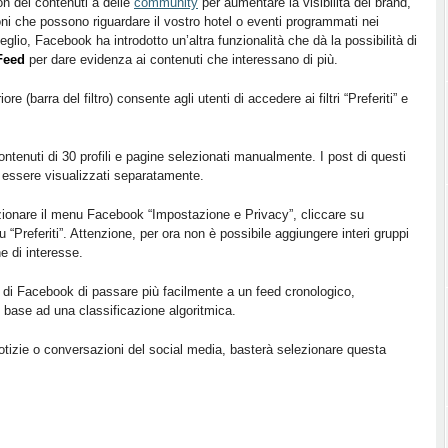
on dei contenuti a delle
community
per aumentare la visibilità del brand,
ni che possono riguardare il vostro hotel o eventi programmati nei
meglio, Facebook ha introdotto un’altra funzionalità che dà la possibilità di
Feed
per dare evidenza ai contenuti che interessano di più.
 (barra del filtro) consente agli utenti di accedere ai filtri “Preferiti” e
ontenuti di 30 profili e pagine selezionati manualmente. I post di questi
o essere visualizzati separatamente.
ezionare il menu Facebook “Impostazione e Privacy”, cliccare su
 “Preferiti”. Attenzione, per ora non è possibile aggiungere interi gruppi
e di interesse.
i di Facebook di passare più facilmente a un feed cronologico,
n base ad una classificazione algoritmica.
notizie o conversazioni del social media, basterà selezionare questa