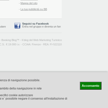
-
Mappa del sito
-
La tua pubblicità su BB
Seguici su Facebook
lulare
Entra nel gruppo
e
diventa un fan
-
Booking Blog
™ -
Il blog del Web Marketing Turistico
C.S.: € 19.000 i.v. - CCIAA: Firenze - REA: FI-522110
rienza di navigazione possibile.
Acconsento
l'ambito della navigazione in rete
pecifici cookie autorizzare
i e` possibile negare il consenso all'installazione di