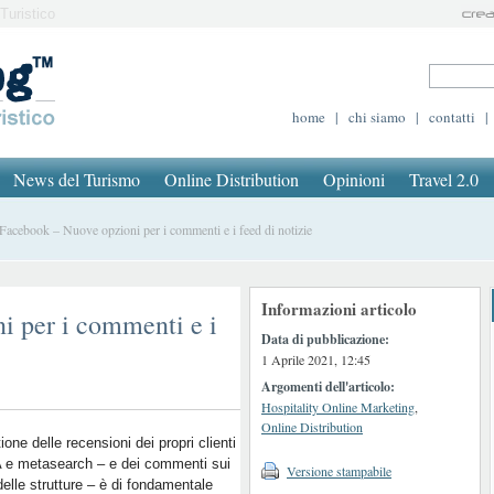
Turistico
home
|
chi siamo
|
contatti
|
News del Turismo
Online Distribution
Opinioni
Travel 2.0
cebook – Nuove opzioni per i commenti e i feed di notizie
Informazioni articolo
i per i commenti e i
Data di pubblicazione:
1 Aprile 2021, 12:45
Argomenti dell'articolo:
Hospitality Online Marketing
,
Online Distribution
ione delle recensioni dei propri clienti
 e metasearch – e dei commenti sui
Versione stampabile
delle strutture – è di fondamentale