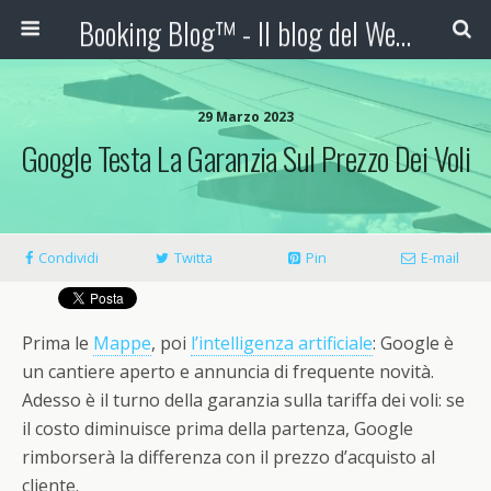
Booking Blog™ - Il blog del Web Marketing Turistico
29 Marzo 2023
Google Testa La Garanzia Sul Prezzo Dei Voli
Condividi
Twitta
Pin
E-mail
Prima le
Mappe
, poi
l’intelligenza artificiale
: Google è
un cantiere aperto e annuncia di frequente novità.
Adesso è il turno della garanzia sulla tariffa dei voli: se
il costo diminuisce prima della partenza, Google
rimborserà la differenza con il prezzo d’acquisto al
cliente.