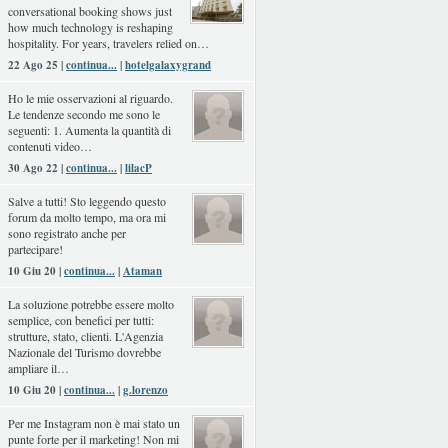
conversational booking shows just
how much technology is reshaping
hospitality. For years, travelers relied on…
22 Ago 25 |
continua...
|
hotelgalaxygrand
Ho le mie osservazioni al riguardo.
Le tendenze secondo me sono le
seguenti: 1. Aumenta la quantità di
contenuti video…
30 Ago 22 |
continua...
|
lilacP
Salve a tutti! Sto leggendo questo
forum da molto tempo, ma ora mi
sono registrato anche per
partecipare!
10 Giu 20 |
continua...
|
Ataman
La soluzione potrebbe essere molto
semplice, con benefici per tutti:
strutture, stato, clienti. L'Agenzia
Nazionale del Turismo dovrebbe
ampliare il…
10 Giu 20 |
continua...
|
g.lorenzo
Per me Instagram non è mai stato un
punte forte per il marketing! Non mi