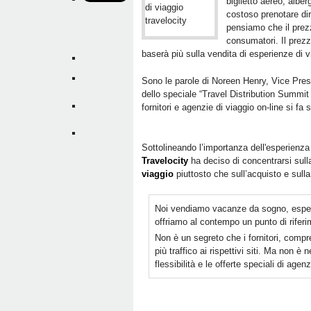
biglietto aereo, albe
costoso prenotare dir
pensiamo che il prez
consumatori. Il prezz
baserà più sulla vendita di esperienze di v
Sono le parole di Noreen Henry, Vice Presi
dello speciale “Travel Distribution Summit
fornitori e agenzie di viaggio on-line si 
Sottolineando l’importanza dell'esperienz
Travelocity
ha deciso di concentrarsi sul
viaggio
piuttosto che sull’acquisto e sulla
Noi vendiamo vacanze da sogno, esperi
offriamo al contempo un punto di riferi
Non è un segreto che i fornitori, com
più traffico ai rispettivi siti. Ma non 
flessibilità e le offerte speciali di age