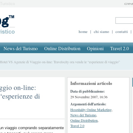
Turistico
home
|
chi siamo
|
contatti
|
News del Turismo
Online Distribution
Opinioni
Travel 2.0
tel VS Agenzie di Viaggio on-line: Travelocity ora vende le “esperienze di viaggio”
Informazioni articolo
gio on-line:
Data di pubblicazione:
“esperienze di
29 Novembre 2007, 16:36
Argomenti dell'articolo:
Hospitality Online Marketing
,
News del Turismo
,
Online Distribution
,
Travel 2.0
a un viaggio comprando separatamente