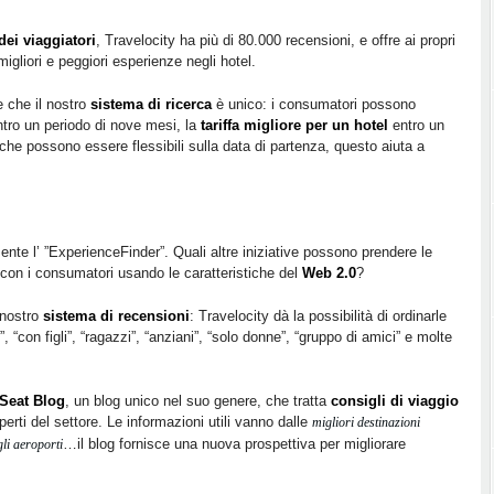
dei viaggiatori
, Travelocity ha più di 80.000 recensioni, e offre ai propri
migliori e peggiori esperienze negli hotel.
 che il nostro
sistema di ricerca
è unico: i consumatori possono
tro un periodo di nove mesi, la
tariffa migliore per un hotel
entro un
i che possono essere flessibili sulla data di partenza, questo aiuta a
nte l’ ”ExperienceFinder”. Quali altre iniziative possono prendere le
 con i consumatori usando le caratteristiche del
Web 2.0
?
 nostro
sistema di recensioni
: Travelocity dà la possibilità di ordinarle
 “con figli”, “ragazzi”, “anziani”, “solo donne”, “gruppo di amici” e molte
Seat Blog
, un blog unico nel suo genere, che tratta
consigli di viaggio
erti del settore. Le informazioni utili vanno dalle
migliori destinazioni
…il blog fornisce una nuova prospettiva per migliorare
li aeroporti