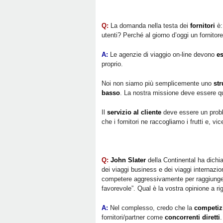
Q:
La domanda nella testa dei
fornitori
è:
utenti? Perché al giorno d’oggi un fornito
A:
Le agenzie di viaggio on-line devono
es
proprio.
Noi non siamo più semplicemente uno
str
basso
. La nostra missione deve essere que
Il
servizio al cliente
deve essere un probl
che i fornitori ne raccogliamo i frutti e, 
Q:
John Slater
della Continental ha dichi
dei viaggi business e dei viaggi internazio
competere aggressivamente per raggiungere
favorevole”. Qual è la vostra opinione a r
A:
Nel complesso, credo che la
competiz
fornitori/partner come
concorrenti diretti
.