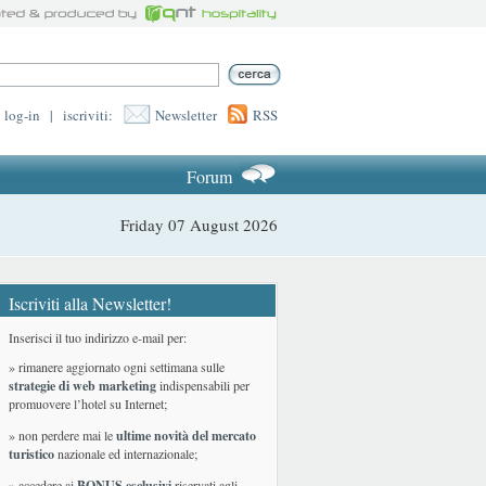
log-in
|
iscriviti:
Newsletter
RSS
Forum
Friday 07 August 2026
Iscriviti alla Newsletter!
Inserisci il tuo indirizzo e-mail per:
» rimanere aggiornato ogni settimana sulle
strategie di web marketing
indispensabili per
promuovere l’hotel su Internet;
» non perdere mai le
ultime novità del mercato
turistico
nazionale ed internazionale
;
» accedere ai
BONUS esclusivi
riservati agli