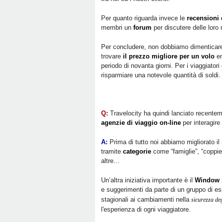
Per quanto riguarda invece le
recensioni 
membri un
forum
per discutere delle loro 
Per concludere, non dobbiamo dimenticare
trovare
il prezzo migliore per un volo
en
periodo di novanta giorni. Per i viaggiator
risparmiare una notevole quantità di soldi.
Q:
Travelocity ha quindi lanciato recenteme
agenzie di viaggio on-line
per interagire
A:
Prima di tutto noi abbiamo migliorato il
tramite
categorie
come “famiglie”, “coppie”,
altre…
Un’altra iniziativa importante è il
Window 
e suggerimenti da parte di un gruppo di esp
stagionali ai cambiamenti nella
sicurezza deg
l'esperienza di ogni viaggiatore.