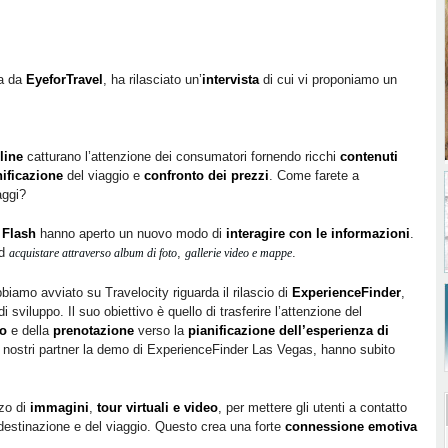
ta da
EyeforTravel
, ha rilasciato un’
intervista
di cui vi proponiamo un
line
catturano l’attenzione dei consumatori fornendo ricchi
contenuti
nificazione
del viaggio e
confronto dei prezzi
. Come farete a
aggi?
l
Flash
hanno aperto un nuovo modo di
interagire con le informazioni
.
ed
,
.
acquistare attraverso album di foto
gallerie video e mappe
iamo avviato su Travelocity riguarda il rilascio di
ExperienceFinder
,
 sviluppo. Il suo obiettivo è quello di trasferire l’attenzione del
to
e della
prenotazione
verso la
pianificazione dell’esperienza di
nostri partner la demo di ExperienceFinder Las Vegas, hanno subito
zzo di
immagini
,
tour virtuali e video
, per mettere gli utenti a contatto
 destinazione e del viaggio. Questo crea una forte
connessione emotiva