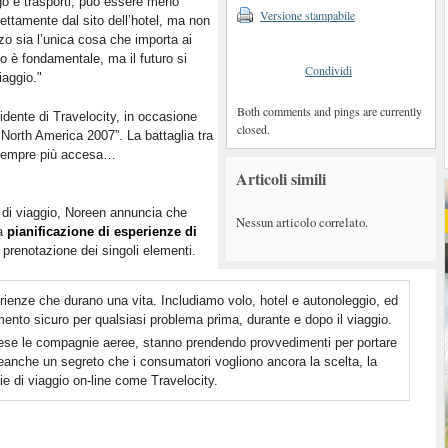
rgo e trasporti, può essere meno
Versione stampabile
ettamente dal sito dell’hotel, ma non
zo sia l’unica cosa che importa ai
o è fondamentale, ma il futuro si
Condividi
iaggio."
Both comments and pings are currently
dente di Travelocity, in occasione
closed.
 North America 2007”. La battaglia tra
fa sempre più accesa…
Articoli simili
a di viaggio, Noreen annuncia che
Nessun articolo correlato.
la
pianificazione di esperienze di
 prenotazione dei singoli elementi.
enze che durano una vita. Includiamo volo, hotel e autonoleggio, ed
mento sicuro per qualsiasi problema prima, durante e dopo il viaggio.
prese le compagnie aeree, stanno prendendo provvedimenti per portare
è neanche un segreto che i consumatori vogliono ancora la scelta, la
nzie di viaggio on-line come Travelocity.