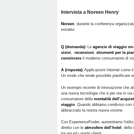
Intervista a Noreen Henry
Noreen
, durante la conferenza organizza
estratto:
Q (domanda):
Le
agenzie di viaggio on-
visivi
,
recensioni
,
strumenti per la pia
convincere
il moderno consumatore di vi
A (risposta):
Applicazioni Internet come i
Un modo che rende possibile pianificare 
Un esempio recente di innovazione che abb
una nuova tecnologia che è per ora in via di
consumatore della
mentalità dell’acquis
viaggio
. Quando abbiamo condiviso con i 
abbracciato la nostra nuova visione.
Con ExperienceFinder, aumentiamo l'utili
diretto con le
atmosfere dell’hotel
, della
tra noi ed i nostri clienti.