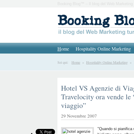
Booking Blog™ – Il blog del Web Marketing 
H
ome
Hospitality Online Marketing
Sei qui:
Home
»
Hospitality Online Marketing
» Ho
Hotel VS Agenzie di Viag
Travelocity ora vende le 
viaggio”
29 Novembre 2007
"Quando si pianific