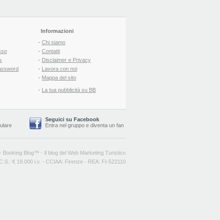
Informazioni
-
Chi siamo
sso
-
Contatti
s
-
Disclaimer e Privacy
assword
-
Lavora con noi
-
Mappa del sito
-
La tua pubblicità su BB
Seguici su Facebook
lulare
Entra nel gruppo
e
diventa un fan
-
Booking Blog
™ -
Il blog del Web Marketing Turistico
C.S.: € 19.000 i.v. - CCIAA: Firenze - REA: FI-522110