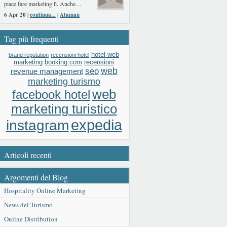
piace fare marketing lì. Anche…
6 Apr 20 |
continua...
|
Ataman
Tag più frequenti
hotel web
brand reputation
recensioni hotel
booking.com
recensioni
marketing
web
seo
revenue management
marketing turismo
web
facebook hotel
marketing turistico
expedia
instagram
Articoli recenti
Argomenti del Blog
Hospitality Online Marketing
News del Turismo
Online Distribution