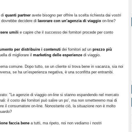
 di
quanti partner
avete bisogno per offrire la scelta richiesta dai vostri
re dovrebbe decidere di
lavorare con un’agenzia di viaggio
on-line?
sere umili
e capire che il successo dei fornitori procede per conto
umento per distribuire i contenuti
dei fornitori ad un
prezzo più
lla di migliorare il
marketing delle esperienze
di viaggio.
ema comune. Dopo tutto, se un cliente si trova bene in vacanza, sia noi
viceversa, se ha un’esperienza negativa, è una sconfitta per entrambi.
arato: "Le agenzie di viaggio on-line si stanno espandendo nel mercato
nali: il costo dei fornitori può salire un po’, ma non smetteremo mai di
 il consumatore on-line. Nonostante ciò, la situazione non è molto
iguardo?
ione faccia bene
a tutti, ma ripeto, noi non vediamo i nostri