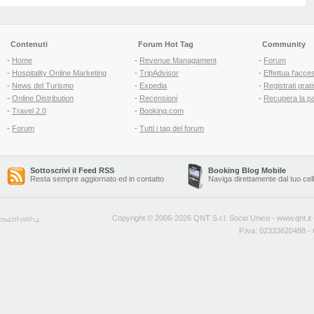
Contenuti
Forum Hot Tag
Community
-
Home
-
Revenue Managament
-
Forum
-
Hospitality Online Marketing
-
TripAdvisor
-
Effettua l'acce
-
News del Turismo
-
Expedia
-
Registrati grati
-
Online Distribution
-
Recensioni
-
Recupera la p
-
Travel 2.0
-
Booking.com
-
Forum
-
Tutti i tag del forum
Sottoscrivi il Feed RSS
Booking Blog Mobile
Resta sempre aggiornato ed in contatto
Naviga direttamente dal tuo cel
Copyright © 2006-2026 QNT S.r.l. Socio Unico -
www.qnt.it
P.iva: 02333620488 - 