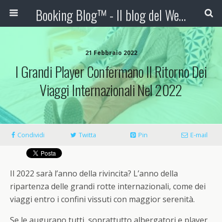
Booking Blog™ - Il blog del Web Marketing Turistico
21 Febbraio 2022
I Grandi Player Confermano Il Ritorno Dei
Viaggi Internazionali Nel 2022
Condividi
Twitta
Pin
E-mail
Il 2022 sarà l’anno della rivincita? L’anno della
ripartenza delle grandi rotte internazionali, come dei
viaggi entro i confini vissuti con maggior serenità.
Se le augurano tutti, soprattutto albergatori e player