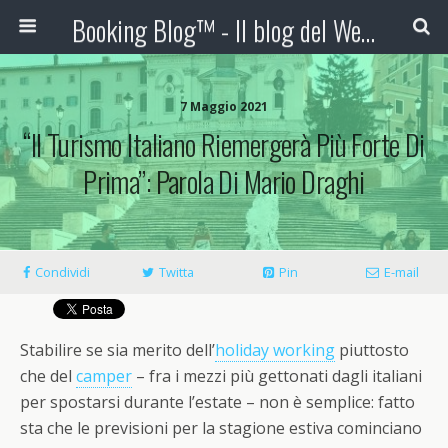
Booking Blog™ - Il blog del Web Marketing Turistico
7 Maggio 2021
“Il Turismo Italiano Riemergerà Più Forte Di
Prima”: Parola Di Mario Draghi
Condividi
Twitta
Pin
E-mail
Stabilire se sia merito dell’
holiday working
piuttosto
che del
camper
– fra i mezzi più gettonati dagli italiani
per spostarsi durante l’estate – non è semplice: fatto
sta che le previsioni per la stagione estiva cominciano