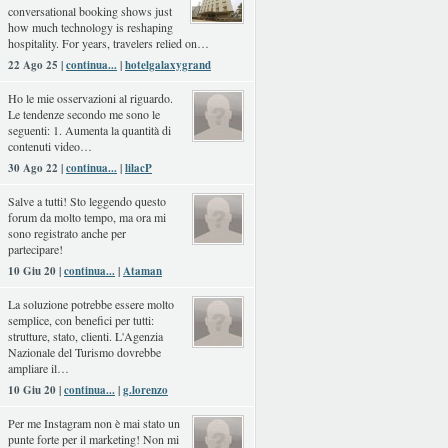
conversational booking shows just
how much technology is reshaping
hospitality. For years, travelers relied on…
22 Ago 25 |
continua...
|
hotelgalaxygrand
Ho le mie osservazioni al riguardo.
Le tendenze secondo me sono le
seguenti: 1. Aumenta la quantità di
contenuti video…
30 Ago 22 |
continua...
|
lilacP
Salve a tutti! Sto leggendo questo
forum da molto tempo, ma ora mi
sono registrato anche per
partecipare!
10 Giu 20 |
continua...
|
Ataman
La soluzione potrebbe essere molto
semplice, con benefici per tutti:
strutture, stato, clienti. L'Agenzia
Nazionale del Turismo dovrebbe
ampliare il…
10 Giu 20 |
continua...
|
g.lorenzo
Per me Instagram non è mai stato un
punte forte per il marketing! Non mi