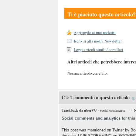
Ti è piaciuto questo articolo?
Aggiungilo ai tuoi preferiti
Iscriviti alla nostra Newsletter
Leggi articoli simili / correllati
Altri articoli che potrebbero intere
Nessun articolo correlato.
C'è 1 commento a questo articolo
»
— 4 N
Trackback da uberVU - social comments
Social comments and analytics for thi
This post was mentioned on Twitter by B
the year, LIVE STREAMING on BOOKI