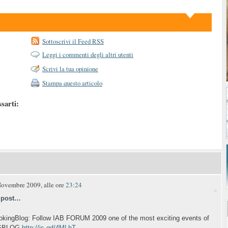
Sottoscrivi il Feed RSS
Leggi i commenti degli altri utenti
Scrivi la tua opinione
Stampa questo articolo
ssarti:
ovembre 2009, alle ore
23:24
s post…
ookingBlog: Follow IAB FORUM 2009 one of the most exciting events of
NGBLOG
http://is.gd/4MLhT
…