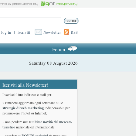
log-in
|
iscriviti:
Newsletter
RSS
Forum
Saturday 08 August 2026
Iscriviti alla Newsletter!
Inserisci il tuo indirizzo e-mail per:
» rimanere aggiornato ogni settimana sulle
strategie di web marketing
indispensabili per
promuovere l’hotel su Internet;
» non perdere mai le
ultime novità del mercato
turistico
nazionale ed internazionale
;
» accedere ai
BONUS esclusivi
riservati agli