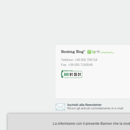
Telefono: +39 055 705718
Fax: +39 055 7193549
Iscriviti alla Newsletter
Ricevi gli articoli comodamente in e-mail
La informiamo con il presente Banner che la nostra 
Booking Blog è realizzato e curato da