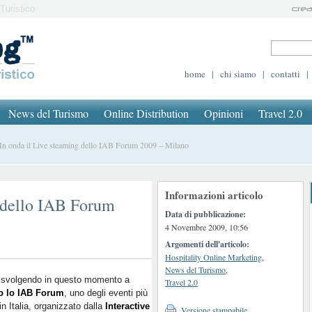
Turistico
home
|
chi siamo
|
contatti
|
News del Turismo
Online Distribution
Opinioni
Travel 2.0
 onda il Live steaming dello IAB Forum 2009 – Milano
Informazioni articolo
g dello IAB Forum
Data di pubblicazione:
4 Novembre 2009, 10:56
Argomenti dell'articolo:
Hospitality Online Marketing
,
News del Turismo
,
a svolgendo in questo momento a
Travel 2.0
o lo IAB Forum
, uno degli eventi più
 in Italia, organizzato dalla
Interactive
Versione stampabile