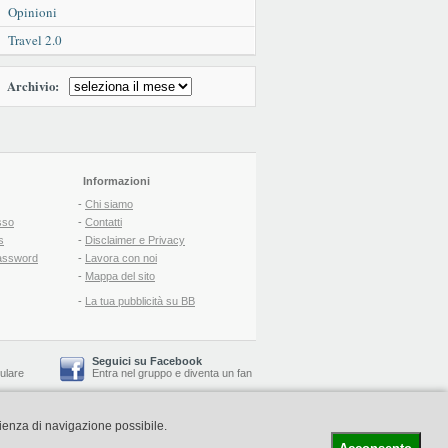
Opinioni
Travel 2.0
Archivio:
Informazioni
-
Chi siamo
sso
-
Contatti
s
-
Disclaimer e Privacy
assword
-
Lavora con noi
-
Mappa del sito
-
La tua pubblicità su BB
Seguici su Facebook
lulare
Entra nel gruppo
e
diventa un fan
rienza di navigazione possibile.
-
Booking Blog
™ -
Il blog del Web Marketing Turistico
C.S.: € 19.000 i.v. - CCIAA: Firenze - REA: FI-522110