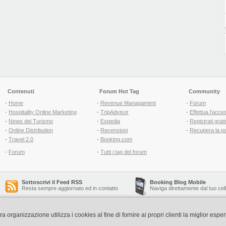
Contenuti
Forum Hot Tag
Community
-
Home
-
Revenue Managament
-
Forum
-
Hospitality Online Marketing
-
TripAdvisor
-
Effettua l'acce
-
News del Turismo
-
Expedia
-
Registrati grati
-
Online Distribution
-
Recensioni
-
Recupera la p
-
Travel 2.0
-
Booking.com
-
Forum
-
Tutti i tag del forum
Sottoscrivi il Feed RSS
Booking Blog Mobile
Resta sempre aggiornato ed in contatto
Naviga direttamente dal tuo cel
organizzazione utilizza i cookies al fine di fornire ai propri clienti la miglior espe
Copyright © 2006-2026 QNT S.r.l. Socio Unico -
www.qnt.it
P.iva: 02333620488 - 