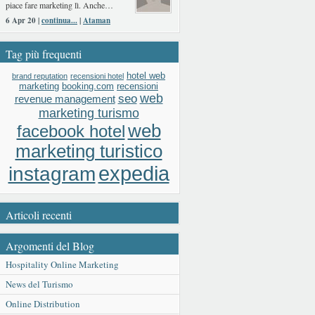
piace fare marketing lì. Anche…
6 Apr 20 |
continua...
|
Ataman
Tag più frequenti
hotel web
brand reputation
recensioni hotel
booking.com
recensioni
marketing
web
seo
revenue management
marketing turismo
web
facebook hotel
marketing turistico
expedia
instagram
Articoli recenti
Argomenti del Blog
Hospitality Online Marketing
News del Turismo
Online Distribution