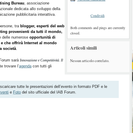
tising Bureau
, associazione
azionale dedicata allo sviluppo della
cazione pubblicitaria interattiva.
Condividi
persone, tra
blogger, esperti del web
Both comments and pings are currently
ting provenienti da tutti il mondo,
closed.
are delle numerose
opportunità di
 e che offrirà Internet al mondo
Articoli simili
a società
.
Nessun articolo correlato.
B Forum sarà
Innovazione e Competitività. Il
te trovare l’
agenda
con tutti gli
 scaricare tutte le presentazioni dell’evento in formato PDF e le
rventi
e
Foto
del sito ufficiale del IAB Forum.