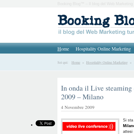
Booking Blog™ – Il blog del Web Marketing 
H
ome
Hospitality Online Marketing
Sei qui:
Home
»
Hospitality Online Marketing
» In
In onda il Live steamin
2009 – Milano
4 Novembre 2009
Si st
Milan
attesi