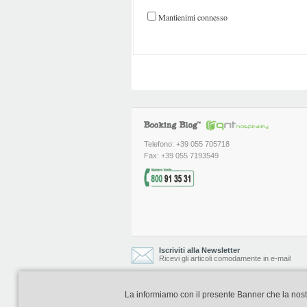
Mantienimi connesso
Telefono: +39 055 705718
Fax: +39 055 7193549
Iscriviti alla Newsletter
Ricevi gli articoli comodamente in e-mail
La informiamo con il presente Banner che la nostra 
Booking Blog è realizzato e curato da