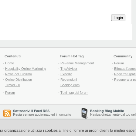
Login
Contenuti
Forum Hot Tag
Community
-
Home
-
Revenue Managament
-
Forum
-
Hospitality Online Marketing
-
TripAdvisor
-
Effettua l'acce
-
News del Turismo
-
Expedia
-
Registrati grati
-
Online Distribution
-
Recensioni
-
Recupera la p
-
Travel 2.0
-
Booking.com
-
Forum
-
Tutti i tag del forum
Sottoscrivi il Feed RSS
Booking Blog Mobile
Resta sempre aggiornato ed in contatto
Naviga direttamente dal tuo cel
organizzazione utilizza i cookies al fine di fornire ai propri clienti la miglior espe
Copyright © 2006-2026 QNT S.r.l. Socio Unico -
www.qnt.it