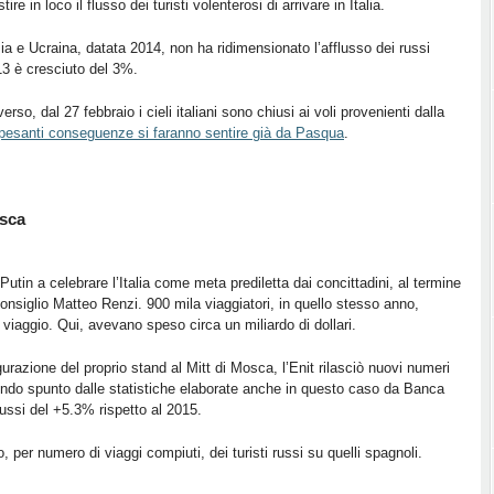
e in loco il flusso dei turisti volenterosi di arrivare in Italia.
sia e Ucraina, datata 2014, non ha ridimensionato l’afflusso dei russi
2013 è cresciuto del 3%.
o, dal 27 febbraio i cieli italiani sono chiusi ai voli provenienti dalla
 pesanti conseguenze si faranno sentire già da Pasqua
.
osca
tin a celebrare l’Italia come meta prediletta dai concittadini, al termine
Consiglio Matteo Renzi. 900 mila viaggiatori, in quello stesso anno,
viaggio. Qui, avevano speso circa un miliardo di dollari.
razione del proprio stand al Mitt di Mosca, l’Enit rilasciò nuovi numeri
dendo spunto dalle statistiche elaborate anche in questo caso da Banca
russi del +5.3% rispetto al 2015.
o, per numero di viaggi compiuti, dei turisti russi su quelli spagnoli.