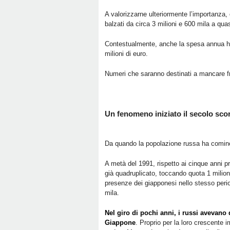
A valorizzarne ulteriormente l’importanza, 
balzati da circa 3 milioni e 600 mila a quas
Contestualmente, anche la spesa annua ha 
milioni di euro.
Numeri che saranno destinati a mancare fra
Un fenomeno iniziato il secolo sco
Da quando la popolazione russa ha comincia
A metà del 1991, rispetto ai cinque anni pr
già quadruplicato, toccando quota 1 milion
presenze dei giapponesi nello stesso perio
mila.
Nel giro di pochi anni, i russi avevano 
Giappone
. Proprio per la loro crescente i