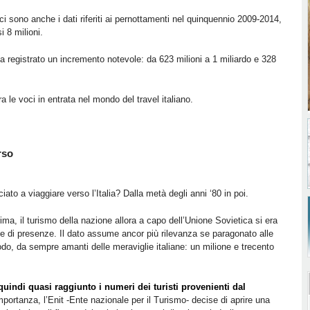
ci sono anche i dati riferiti ai pernottamenti nel quinquennio 2009-2014,
i 8 milioni.
registrato un incremento notevole: da 623 milioni a 1 miliardo e 328
 le voci in entrata nel mondo del travel italiano.
rso
to a viaggiare verso l’Italia? Dalla metà degli anni ‘80 in poi.
ima, il turismo della nazione allora a capo dell’Unione Sovietica si era
e di presenze. Il dato assume ancor più rilevanza se paragonato alle
do, da sempre amanti delle meraviglie italiane: un milione e trecento
quindi quasi raggiunto i numeri dei turisti provenienti dal
mportanza, l’Enit -Ente nazionale per il Turismo- decise di aprire una