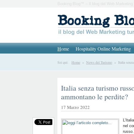
Booking Blog™ – Il blog del Web Marketing 
H
ome
Hospitality Online Marketing
Sei qui:
Home
»
News del Turismo
» Italia senza
Italia senza turismo russ
ammontano le perdite?
17 Marzo 2022
L’Ital
nel co
russo.