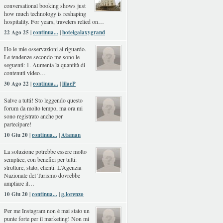
conversational booking shows just
how much technology is reshaping
hospitality. For years, travelers relied on…
22 Ago 25 |
continua...
|
hotelgalaxygrand
Ho le mie osservazioni al riguardo.
Le tendenze secondo me sono le
seguenti: 1. Aumenta la quantità di
contenuti video…
30 Ago 22 |
continua...
|
lilacP
Salve a tutti! Sto leggendo questo
forum da molto tempo, ma ora mi
sono registrato anche per
partecipare!
10 Giu 20 |
continua...
|
Ataman
La soluzione potrebbe essere molto
semplice, con benefici per tutti:
strutture, stato, clienti. L'Agenzia
Nazionale del Turismo dovrebbe
ampliare il…
10 Giu 20 |
continua...
|
g.lorenzo
Per me Instagram non è mai stato un
punte forte per il marketing! Non mi