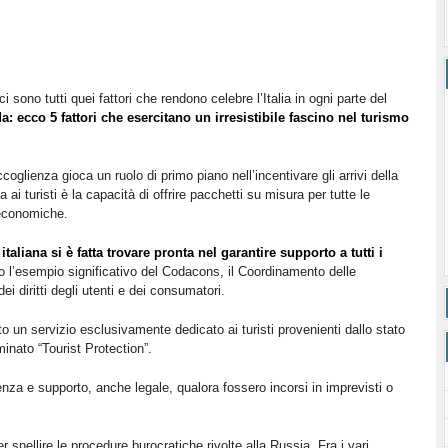
sono tutti quei fattori che rendono celebre l’Italia in ogni parte del
a: ecco 5 fattori che esercitano un irresistibile fascino nel turismo
oglienza gioca un ruolo di primo piano nell’incentivare gli arrivi della
 ai turisti è la capacità di offrire pacchetti su misura per tutte le
ù economiche.
aliana si è fatta trovare pronta nel garantire supporto a tutti i
o l’esempio significativo del Codacons, il Coordinamento delle
ei diritti degli utenti e dei consumatori.
ato un servizio esclusivamente dedicato ai turisti provenienti dallo stato
inato “Tourist Protection”.
enza e supporto, anche legale, qualora fossero incorsi in imprevisti o
r snellire le procedure burocratiche rivolte alla Russia. Fra i vari