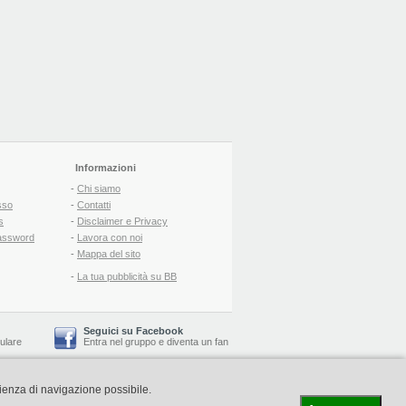
Informazioni
-
Chi siamo
sso
-
Contatti
s
-
Disclaimer e Privacy
assword
-
Lavora con noi
-
Mappa del sito
-
La tua pubblicità su BB
Seguici su Facebook
lulare
Entra nel gruppo
e
diventa un fan
rienza di navigazione possibile.
-
Booking Blog
™ -
Il blog del Web Marketing Turistico