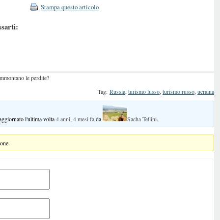
Stampa questo articolo
ssarti:
 ammontano le perdite?
Tag:
Russia
,
turismo lusso
,
turismo russo
,
ucraina
 aggiornato l'ultima volta
4 anni, 4 mesi fa
da
Sacha Tellini
.
ione.