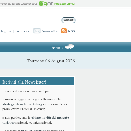
log-in
|
iscriviti:
Newsletter
RSS
Forum
Thursday 06 August 2026
Iscriviti alla Newsletter!
Inserisci il tuo indirizzo e-mail per:
» rimanere aggiornato ogni settimana sulle
strategie di web marketing
indispensabili per
promuovere l’hotel su Internet;
» non perdere mai le
ultime novità del mercato
turistico
nazionale ed internazionale
;
» accedere ai
BONUS esclusivi
riservati agli