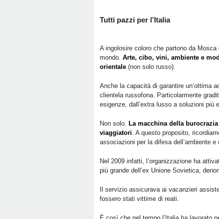
Tutti pazzi per l’Italia
A ingolosire coloro che partono da Mosca ci 
mondo.
Arte, cibo, vini, ambiente e mod
orientale
(non solo russo).
Anche la capacità di garantire un’ottima acc
clientela russofona. Particolarmente gradita
esigenze, dall’extra lusso a soluzioni pi
Non solo.
La macchina della burocrazia it
viaggiatori
. A questo proposito, ricordiam
associazioni per la difesa dell’ambiente e d
Nel 2009 infatti, l’organizzazione ha attiv
più grande dell’ex Unione Sovietica, denom
Il servizio assicurava ai vacanzieri assist
fossero stati vittime di reati.
È così che nel tempo l’Italia ha lavorato pe