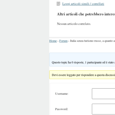
Leggi articoli simili / correllati
Altri articoli che potrebbero intere
Nessun articolo correlato.
Home
›
Forum
›
Italia senza turismo russo, a quanto
Questo topic ha 0 risposte, 1 partecipante ed è stato
Devi essere loggato per rispondere a questa discuss
Username:
Password: