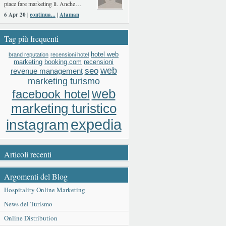
piace fare marketing lì. Anche…
6 Apr 20 |
continua...
|
Ataman
Tag più frequenti
hotel web
brand reputation
recensioni hotel
booking.com
recensioni
marketing
web
seo
revenue management
marketing turismo
web
facebook hotel
marketing turistico
expedia
instagram
Articoli recenti
Argomenti del Blog
Hospitality Online Marketing
News del Turismo
Online Distribution