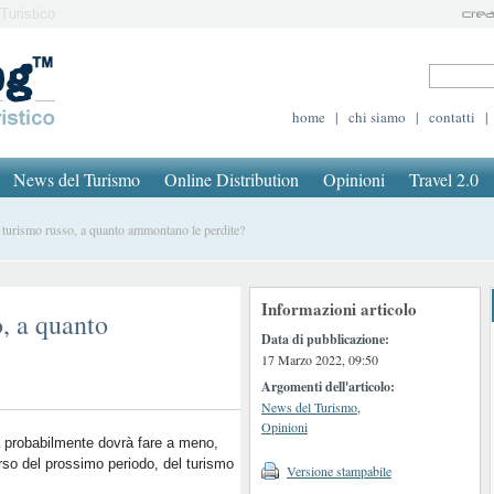
Turistico
home
|
chi siamo
|
contatti
|
News del Turismo
Online Distribution
Opinioni
Travel 2.0
 turismo russo, a quanto ammontano le perdite?
Informazioni articolo
o, a quanto
Data di pubblicazione:
17 Marzo 2022, 09:50
Argomenti dell'articolo:
News del Turismo
,
Opinioni
ia probabilmente dovrà fare a meno,
rso del prossimo periodo, del turismo
Versione stampabile