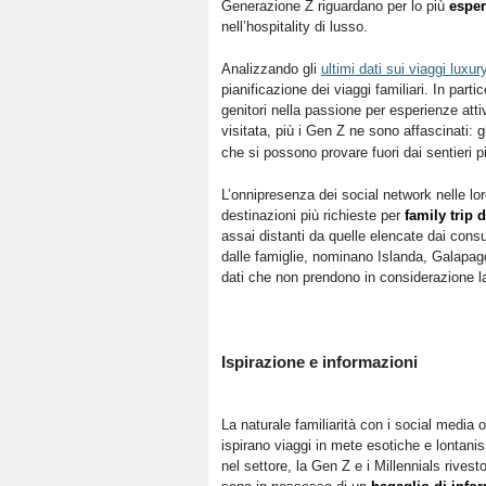
Generazione Z riguardano per lo più
esper
nell’hospitality di lusso.
Analizzando gli
ultimi dati sui viaggi luxur
pianificazione dei viaggi familiari. In part
genitori nella passione per esperienze att
visitata, più i Gen Z ne sono affascinati: g
che si possono provare fuori dai sentieri pi
L’onnipresenza dei social network nelle lor
destinazioni più richieste per
family trip 
assai distanti da quelle elencate dai consu
dalle famiglie, nominano Islanda, Galapag
dati che non prendono in considerazione la
Ispirazione e informazioni
La naturale familiarità con i social media of
ispirano viaggi in mete esotiche e lontani
nel settore, la Gen Z e i Millennials rivest