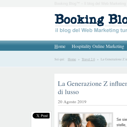
Booking Blog™ – Il blog del Web Marketing 
H
ome
Hospitality Online Marketing
Sei qui:
Home
»
Travel 2.0
» La Generazione Z infl
La Generazione Z influen
di lusso
20 Agosto 2019
Se siet
stelle