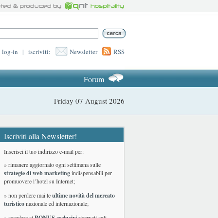
log-in
|
iscriviti:
Newsletter
RSS
Forum
Friday 07 August 2026
Iscriviti alla Newsletter!
Inserisci il tuo indirizzo e-mail per:
» rimanere aggiornato ogni settimana sulle
strategie di web marketing
indispensabili per
promuovere l’hotel su Internet;
» non perdere mai le
ultime novità del mercato
turistico
nazionale ed internazionale
;
» accedere ai
BONUS esclusivi
riservati agli