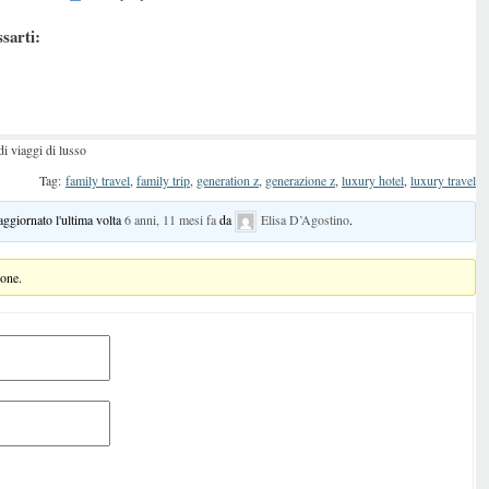
ssarti:
di viaggi di lusso
Tag:
family travel
,
family trip
,
generation z
,
generazione z
,
luxury hotel
,
luxury travel
 aggiornato l'ultima volta
6 anni, 11 mesi fa
da
Elisa D’Agostino
.
ione.