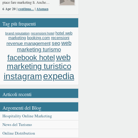
piace fare marketing lì. Anche…
6 Apr 20 |
continua...
|
Ataman
Tag più frequenti
hotel web
brand reputation
recensioni hotel
booking.com
recensioni
marketing
web
seo
revenue management
marketing turismo
web
facebook hotel
marketing turistico
expedia
instagram
Articoli recenti
Argomenti del Blog
Hospitality Online Marketing
News del Turismo
Online Distribution