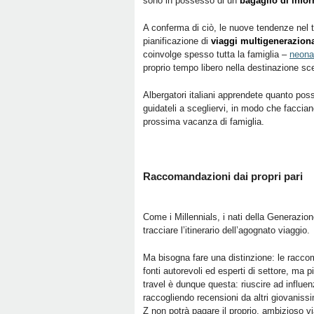
sono in possesso di un
bagaglio di info
A conferma di ciò, le nuove tendenze nel t
pianificazione di
viaggi multigeneraziona
coinvolge spesso tutta la famiglia –
neona
proprio tempo libero nella destinazione sce
Albergatori italiani apprendete quanto poss
guidateli a scegliervi, in modo che facciano
prossima vacanza di famiglia.
Raccomandazioni dai propri pari
Come i Millennials, i nati della Generazi
tracciare l’itinerario dell’agognato viaggio.
Ma bisogna fare una distinzione: le racco
fonti autorevoli ed esperti di settore, ma p
travel è dunque questa: riuscire ad influe
raccogliendo recensioni da altri giovaniss
Z non potrà pagare il proprio, ambizioso vi