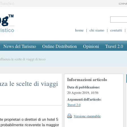
Turistico
home
|
chi siamo
|
contatti
|
News del Turismo
Online Distribution
Opinioni
Travel 2.0
uenza le scelte di viaggi di lusso
Informazioni articolo
za le scelte di viaggi
Data di pubblicazione:
20 Agosto 2019, 10:56
Argomenti dell'articolo:
Travel 2.0
Versione stampabile
e proprietari o direttori di un hotel 5
, probabilmente riceverete la maggior