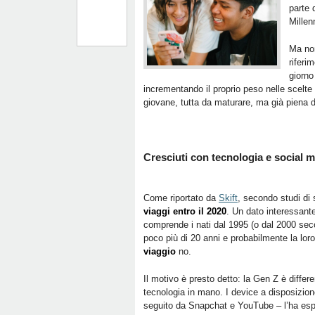
parte 
Millen
Ma non
riferi
giorno
incrementando il proprio peso nelle scelte
giovane, tutta da maturare, ma già piena d
Cresciuti con tecnologia e social 
Come riportato da
Skift
, secondo studi di 
viaggi entro il 2020
. Un dato interessant
comprende i nati dal 1995 (o dal 2000 seco
poco più di 20 anni e probabilmente la lor
viaggio
no.
Il motivo è presto detto: la Gen Z è differ
tecnologia in mano. I device a disposizio
seguito da Snapchat e YouTube – l’ha esp