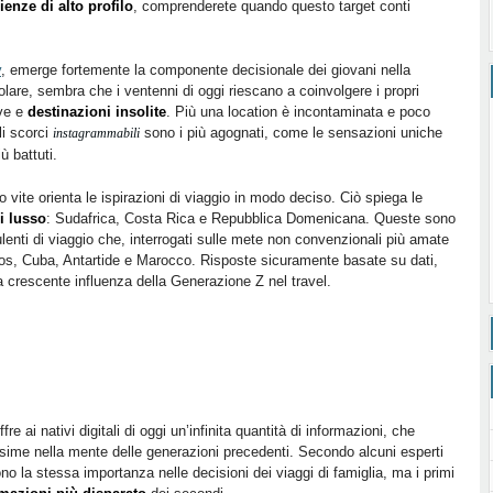
ienze di alto profilo
, comprenderete quando questo target conti
y
, emerge fortemente la componente decisionale dei giovani nella
icolare, sembra che i ventenni di oggi riescano a coinvolgere i propri
ive e
destinazioni insolite
. Più una location è incontaminata e poco
li scorci
sono i più agognati, come le sensazioni uniche
instagrammabili
ù battuti.
o vite orienta le ispirazioni di viaggio in modo deciso. Ciò spiega le
di lusso
: Sudafrica, Costa Rica e Repubblica Domenicana. Queste sono
lenti di viaggio che, interrogati sulle mete non convenzionali più amate
os, Cuba, Antartide e Marocco. Risposte sicuramente basate su dati,
 crescente influenza della Generazione Z nel travel.
fre ai nativi digitali di oggi un’infinita quantità di informazioni, che
ssime nella mente delle generazioni precedenti. Secondo alcuni esperti
ono la stessa importanza nelle decisioni dei viaggi di famiglia, ma i primi