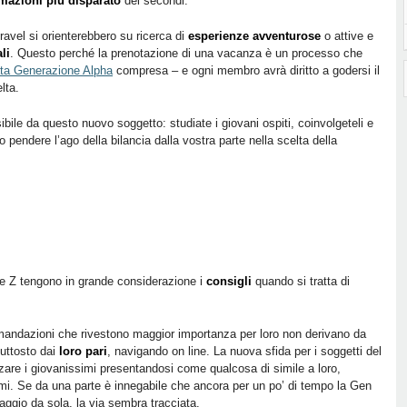
rmazioni più disparato
dei secondi.
ravel si orienterebbero su ricerca di
esperienze avventurose
o attive e
li
. Questo perché la prenotazione di una vacanza è un processo che
ta Generazione Alpha
compresa – e ogni membro avrà diritto a godersi il
lta.
ibile da questo nuovo soggetto: studiate i giovani ospiti, coinvolgeteli e
 pendere l’ago della bilancia dalla vostra parte nella scelta della
one Z tengono in grande considerazione i
consigli
quando si tratta di
mandazioni che rivestono maggior importanza per loro non derivano da
iuttosto dai
loro pari
, navigando on line. La nuova sfida per i soggetti del
nzare i giovanissimi presentandosi come qualcosa di simile a loro,
imi. Se da una parte è innegabile che ancora per un po’ di tempo la Gen
aggio da sola, la via sembra tracciata.