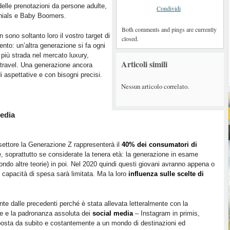
delle prenotazioni da persone adulte,
Condividi
nials e Baby Boomers.
Both comments and pings are currently
 sono soltanto loro il vostro target di
closed.
mento: un’altra generazione si fa ogni
 più strada nel mercato luxury,
Articoli simili
 travel. Una generazione ancora
i aspettative e con bisogni precisi.
Nessun articolo correlato.
media
settore la Generazione Z rappresenterà il
40% dei consumatori di
e, soprattutto se considerate la tenera età: la generazione in esame
ndo altre teorie) in poi. Nel 2020 quindi questi giovani avranno appena o
o capacità di spesa sarà limitata. Ma la loro
influenza sulle scelte di
ente dalle precedenti perché è stata allevata letteralmente con la
ne e la padronanza assoluta dei
social media
– Instagram in primis,
osta da subito e costantemente a un mondo di destinazioni ed