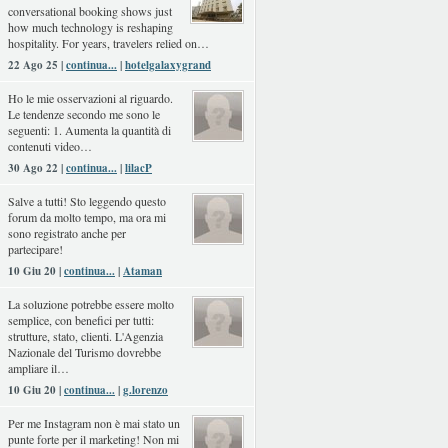
conversational booking shows just
how much technology is reshaping
hospitality. For years, travelers relied on…
22 Ago 25 |
continua...
|
hotelgalaxygrand
Ho le mie osservazioni al riguardo.
Le tendenze secondo me sono le
seguenti: 1. Aumenta la quantità di
contenuti video…
30 Ago 22 |
continua...
|
lilacP
Salve a tutti! Sto leggendo questo
forum da molto tempo, ma ora mi
sono registrato anche per
partecipare!
10 Giu 20 |
continua...
|
Ataman
La soluzione potrebbe essere molto
semplice, con benefici per tutti:
strutture, stato, clienti. L'Agenzia
Nazionale del Turismo dovrebbe
ampliare il…
10 Giu 20 |
continua...
|
g.lorenzo
Per me Instagram non è mai stato un
punte forte per il marketing! Non mi