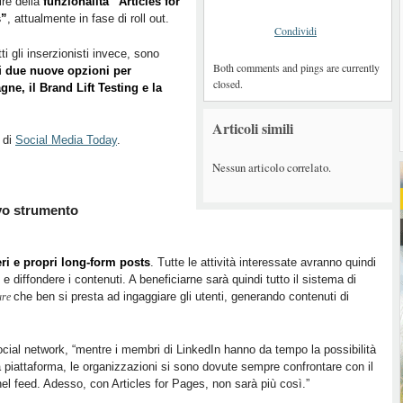
ire della
funzionalità “Articles for
s”
, attualmente in fase di roll out.
Condividi
tti gli inserzionisti invece, sono
Both comments and pings are currently
ti
due nuove opzioni per
closed.
ne, il Brand Lift Testing e la
Articoli simili
 di
Social Media Today
.
Nessun articolo correlato.
ovo strumento
eri e propri long-form posts
. Tutte le attività interessate avranno quindi
 diffondere i contenuti. A beneficiarne sarà quindi tutto il sistema di
che ben si presta ad ingaggiare gli utenti, generando contenuti di
ure
cial network, “mentre i membri di LinkedIn hanno da tempo la possibilità
lla piattaforma, le organizzazioni si sono dovute sempre confrontare con il
 nel feed. Adesso, con Articles for Pages, non sarà più così.”