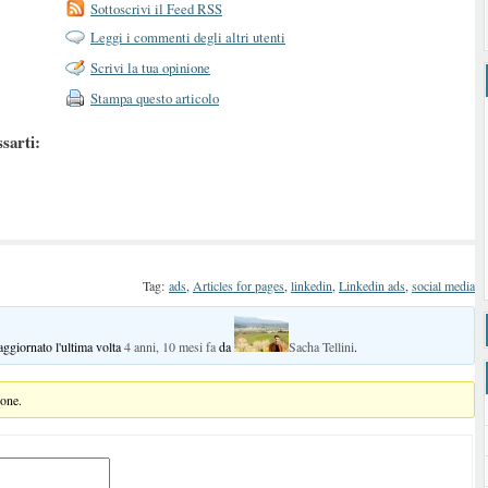
Sottoscrivi il Feed RSS
Leggi i commenti degli altri utenti
Scrivi la tua opinione
Stampa questo articolo
ssarti:
Tag:
ads
,
Articles for pages
,
linkedin
,
Linkedin ads
,
social media
 aggiornato l'ultima volta
4 anni, 10 mesi fa
da
Sacha Tellini
.
ione.