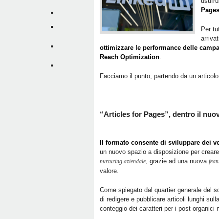
usufru
Page
Per tu
arriva
ottimizzare le performance delle campag
Reach Optimization
.
Facciamo il punto, partendo da un articolo
“Articles for Pages”, dentro il nu
Il formato consente di sviluppare dei v
un nuovo spazio a disposizione per creare e
, grazie ad una nuova
nurturing aziendale
feat
valore.
Come spiegato dal quartier generale del so
di redigere e pubblicare articoli lunghi su
conteggio dei caratteri per i post organici