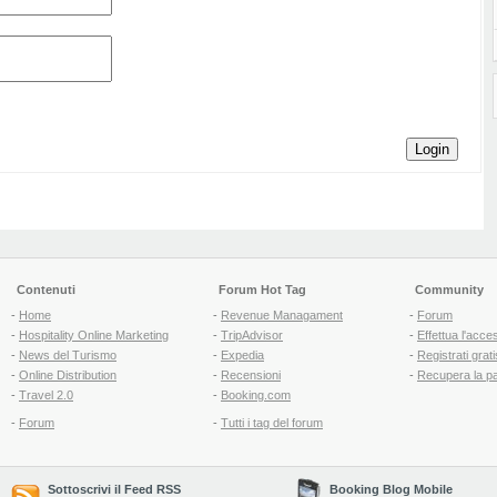
Login
Contenuti
Forum Hot Tag
Community
-
Home
-
Revenue Managament
-
Forum
-
Hospitality Online Marketing
-
TripAdvisor
-
Effettua l'acce
-
News del Turismo
-
Expedia
-
Registrati grati
-
Online Distribution
-
Recensioni
-
Recupera la p
-
Travel 2.0
-
Booking.com
-
Forum
-
Tutti i tag del forum
Sottoscrivi il Feed RSS
Booking Blog Mobile