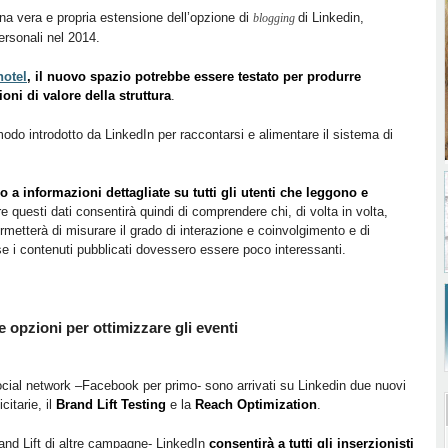
na vera e propria estensione dell’opzione di
di Linkedin,
blogging
personali nel 2014.
hotel
, il nuovo spazio potrebbe essere testato per produrre
oni di valore della struttura
.
odo introdotto da LinkedIn per raccontarsi e alimentare il sistema di
o a informazioni dettagliate su tutti gli utenti che leggono e
e questi dati consentirà quindi di comprendere chi, di volta in volta,
ermetterà di misurare il grado di interazione e coinvolgimento e di
e i contenuti pubblicati dovessero essere poco interessanti.
opzioni per ottimizzare gli eventi
social network
–Facebook per primo- sono arrivati su Linkedin due nuovi
itarie, il
Brand Lift Testing
e la
Reach Optimization
.
and Lift di altre campagne- LinkedIn
consentirà a tutti gli inserzionisti