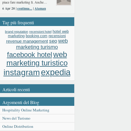
piace fare marketing lì. Anche…
6 Apr 20 |
continua...
|
Ataman
Tag più frequenti
hotel web
brand reputation
recensioni hotel
booking.com
recensioni
marketing
web
seo
revenue management
marketing turismo
web
facebook hotel
marketing turistico
expedia
instagram
Articoli recenti
Argomenti del Blog
Hospitality Online Marketing
News del Turismo
Online Distribution