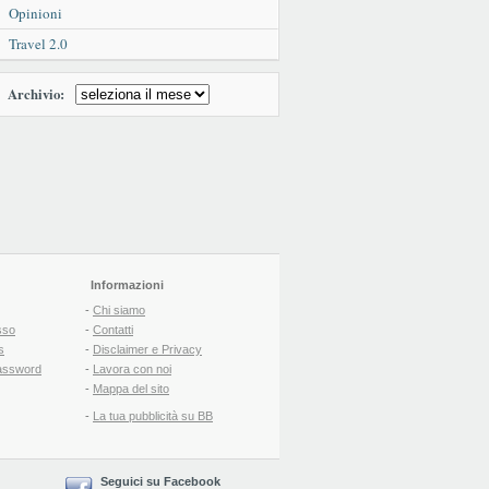
Opinioni
Travel 2.0
Archivio:
Informazioni
-
Chi siamo
sso
-
Contatti
s
-
Disclaimer e Privacy
assword
-
Lavora con noi
-
Mappa del sito
-
La tua pubblicità su BB
Seguici su Facebook