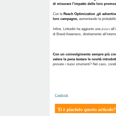
di misurare l’impatto delle loro promoz
Con la
Reach Optimization ,gli advertis
loro campagne,
aumentando la probabilit
Infine, Linkedin ha aggiunto una
all
feature
di Brand Awarness, direttamente all’intern
Con un coinvolgimento sempre più cresc
valere la pena testare le novità introdo
provare i nuovi strumenti? Nel caso, condi
Condividi
Ti è piaciuto questo articolo?