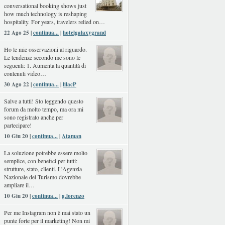
conversational booking shows just
how much technology is reshaping
hospitality. For years, travelers relied on…
22 Ago 25 |
continua...
|
hotelgalaxygrand
Ho le mie osservazioni al riguardo.
Le tendenze secondo me sono le
seguenti: 1. Aumenta la quantità di
contenuti video…
30 Ago 22 |
continua...
|
lilacP
Salve a tutti! Sto leggendo questo
forum da molto tempo, ma ora mi
sono registrato anche per
partecipare!
10 Giu 20 |
continua...
|
Ataman
La soluzione potrebbe essere molto
semplice, con benefici per tutti:
strutture, stato, clienti. L'Agenzia
Nazionale del Turismo dovrebbe
ampliare il…
10 Giu 20 |
continua...
|
g.lorenzo
Per me Instagram non è mai stato un
punte forte per il marketing! Non mi