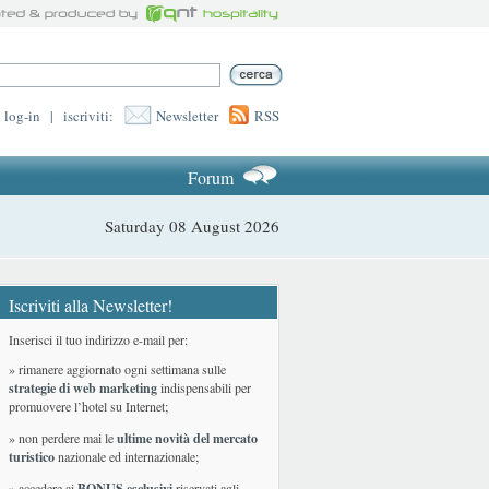
log-in
|
iscriviti:
Newsletter
RSS
Forum
Saturday 08 August 2026
Iscriviti alla Newsletter!
Inserisci il tuo indirizzo e-mail per:
» rimanere aggiornato ogni settimana sulle
strategie di web marketing
indispensabili per
promuovere l’hotel su Internet;
» non perdere mai le
ultime novità del mercato
turistico
nazionale ed internazionale
;
» accedere ai
BONUS esclusivi
riservati agli