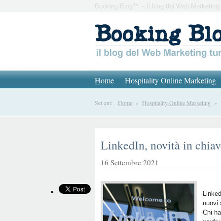
Booking Blog™ – Il blog del Web Marketing 
H
ome
Hospitality Online Marketing
Sei qui:
Home
»
Hospitality Online Marketing
» Li
LinkedIn, novità in chiav
16 Settembre 2021
Linked
nuovi 
Chi ha