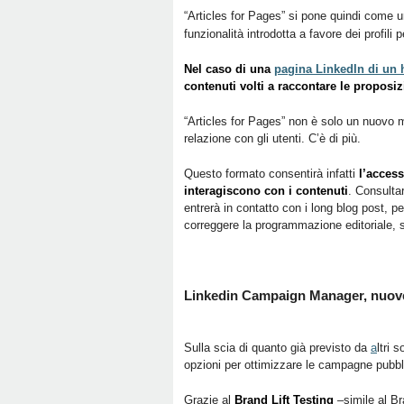
“Articles for Pages” si pone quindi come u
funzionalità introdotta a favore dei profili 
Nel caso di una
pagina LinkedIn di un 
contenuti volti a raccontare le proposizi
“Articles for Pages” non è solo un nuovo m
relazione con gli utenti. C’è di più.
Questo formato consentirà infatti
l’access
interagiscono con i contenuti
. Consultar
entrerà in contatto con i long blog post, p
correggere la programmazione editoriale, s
Linkedin Campaign Manager, nuove 
Sulla scia di quanto già previsto da
a
ltri 
opzioni per ottimizzare le campagne pubblic
Grazie al
Brand Lift Testing
–simile al Br