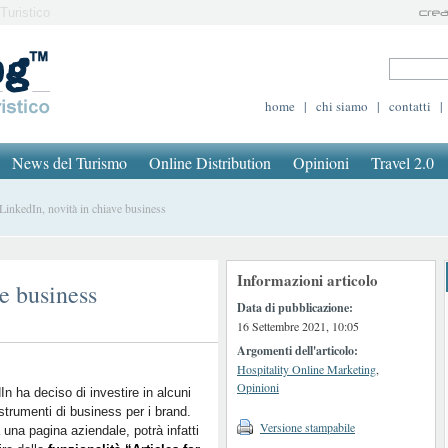
Turistico
home
|
chi siamo
|
contatti
|
News del Turismo
Online Distribution
Opinioni
Travel 2.0
nkedIn, novità in chiave business
Informazioni articolo
e business
Data di pubblicazione:
16 Settembre 2021, 10:05
Argomenti dell'articolo:
Hospitality Online Marketing
,
Opinioni
In ha deciso di investire in alcuni
strumenti di business per i brand.
Versione stampabile
 una pagina aziendale, potrà infatti