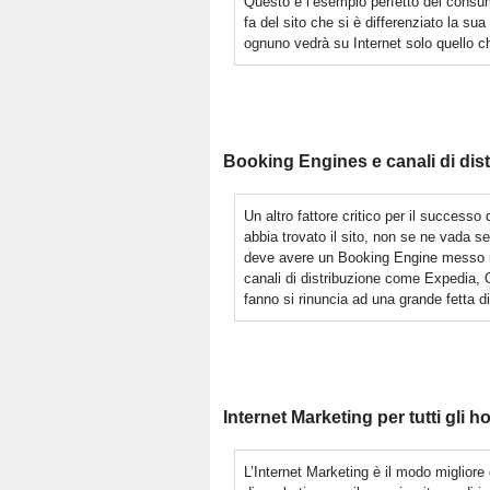
Questo è l’esempio perfetto del consu
fa del sito che si è differenziato la su
ognuno vedrà su Internet solo quello c
Booking Engines e canali di dis
Un altro fattore critico per il successo 
abbia trovato il sito, non se ne vada s
deve avere un Booking Engine messo in
canali di distribuzione come Expedia, 
fanno si rinuncia ad una grande fetta d
Internet Marketing per tutti gli ho
L’Internet Marketing è il modo migliore