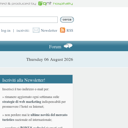
log-in
|
iscriviti:
Newsletter
RSS
Forum
Thursday 06 August 2026
Iscriviti alla Newsletter!
Inserisci il tuo indirizzo e-mail per:
» rimanere aggiornato ogni settimana sulle
strategie di web marketing
indispensabili per
promuovere l’hotel su Internet;
» non perdere mai le
ultime novità del mercato
turistico
nazionale ed internazionale
;
» accedere ai
BONUS esclusivi
riservati agli