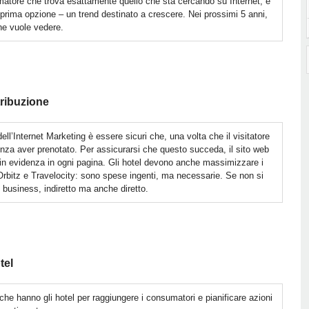
matore che trova esattamente quello che sta cercando su Internet, e
a prima opzione – un trend destinato a crescere. Nei prossimi 5 anni,
he vuole vedere.
tribuzione
dell’Internet Marketing è essere sicuri che, una volta che il visitatore
enza aver prenotato. Per assicurarsi che questo succeda, il sito web
 evidenza in ogni pagina. Gli hotel devono anche massimizzare i
Orbitz e Travelocity: sono spese ingenti, ma necessarie. Se non si
i business, indiretto ma anche diretto.
tel
 che hanno gli hotel per raggiungere i consumatori e pianificare azioni