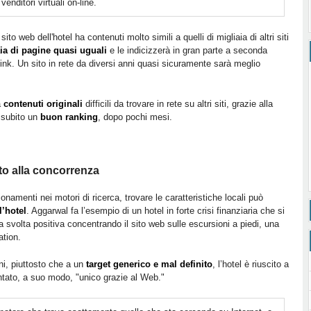
enditori virtuali on-line.
o web dell'hotel ha contenuti molto simili a quelli di migliaia di altri siti
ia di pagine quasi uguali
e le indicizzerà in gran parte a seconda
link. Un sito in rete da diversi anni quasi sicuramente sarà meglio
a
contenuti originali
difficili da trovare in rete su altri siti, grazie alla
 subito un
buon ranking
, dopo pochi mesi.
tto alla concorrenza
onamenti nei motori di ricerca, trovare le caratteristiche locali può
l’hotel
. Aggarwal fa l’esempio di un hotel in forte crisi finanziaria che si
a svolta positiva concentrando il sito web sulle escursioni a piedi, una
ation.
ni, piuttosto che a un
target generico e mal definito
, l’hotel è riuscito a
tato, a suo modo, "unico grazie al Web."