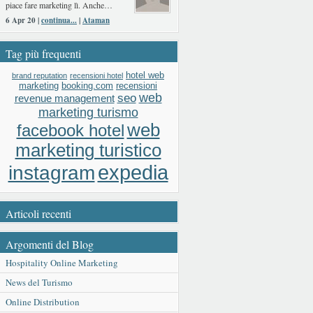
piace fare marketing lì. Anche…
6 Apr 20 |
continua...
|
Ataman
Tag più frequenti
hotel web
brand reputation
recensioni hotel
booking.com
recensioni
marketing
web
seo
revenue management
marketing turismo
web
facebook hotel
marketing turistico
expedia
instagram
Articoli recenti
Argomenti del Blog
Hospitality Online Marketing
News del Turismo
Online Distribution