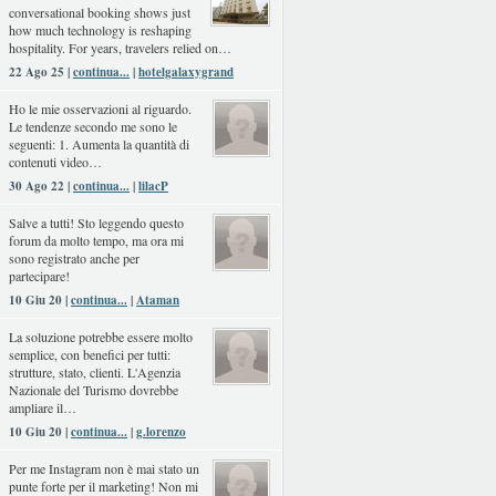
conversational booking shows just
how much technology is reshaping
hospitality. For years, travelers relied on…
22 Ago 25 |
continua...
|
hotelgalaxygrand
Ho le mie osservazioni al riguardo.
Le tendenze secondo me sono le
seguenti: 1. Aumenta la quantità di
contenuti video…
30 Ago 22 |
continua...
|
lilacP
Salve a tutti! Sto leggendo questo
forum da molto tempo, ma ora mi
sono registrato anche per
partecipare!
10 Giu 20 |
continua...
|
Ataman
La soluzione potrebbe essere molto
semplice, con benefici per tutti:
strutture, stato, clienti. L'Agenzia
Nazionale del Turismo dovrebbe
ampliare il…
10 Giu 20 |
continua...
|
g.lorenzo
Per me Instagram non è mai stato un
punte forte per il marketing! Non mi