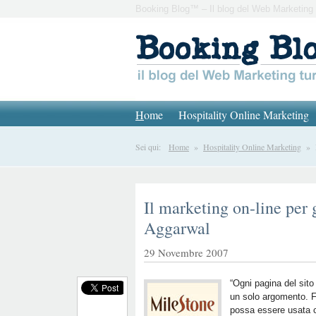
Booking Blog™ – Il blog del Web Marketing 
H
ome
Hospitality Online Marketing
Sei qui:
Home
»
Hospitality Online Marketing
» Il
Il marketing on-line per 
Aggarwal
29 Novembre 2007
“Ogni pagina del sito
un solo argomento. F
possa essere usata 