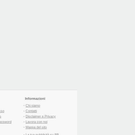
Informazioni
-
Chi siamo
sso
-
Contatti
s
-
Disclaimer e Privacy
assword
-
Lavora con noi
-
Mappa del sito
-
La tua pubblicità su BB