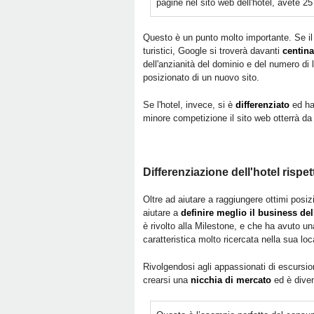
pagine nel sito web dell'hotel, avete 25 v
Questo è un punto molto importante. Se il sit
turistici, Google si troverà davanti
centina
dell'anzianità del dominio e del numero di 
posizionato di un nuovo sito.
Se l'hotel, invece, si è
differenziato
ed h
minore competizione il sito web otterrà da
Differenziazione dell'hotel rispe
Oltre ad aiutare a raggiungere ottimi posizi
aiutare a
definire meglio il business del
è rivolto alla Milestone, e che ha avuto un
caratteristica molto ricercata nella sua loc
Rivolgendosi agli appassionati di escursio
crearsi una
nicchia di mercato
ed è diven