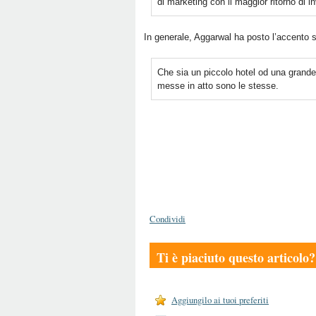
di marketing con il maggior ritorno di i
In generale, Aggarwal ha posto l’accento s
Che sia un piccolo hotel od una grande 
messe in atto sono le stesse.
Condividi
Ti è piaciuto questo articolo?
Aggiungilo ai tuoi preferiti