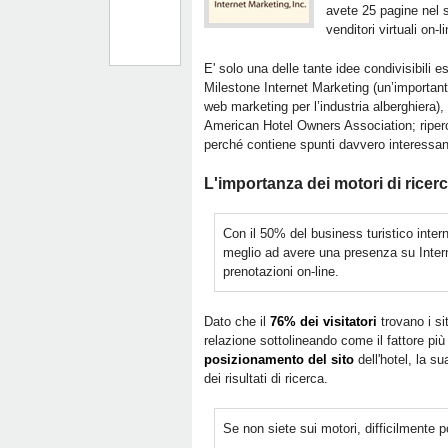
avete 25 pagine nel s
venditori virtuali on-li
E' solo una delle tante idee condivisibili 
Milestone Internet Marketing (un’importan
web marketing per l’industria alberghiera), 
American Hotel Owners Association; riperc
perché contiene spunti davvero interessa
L'importanza dei motori di ricer
Con il 50% del business turistico intern
meglio ad avere una presenza su Interne
prenotazioni on-line.
Dato che il
76% dei visitatori
trovano i si
relazione sottolineando come il fattore più
posizionamento del sito
dell'hotel, la s
dei risultati di ricerca.
Se non siete sui motori, difficilmente 