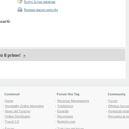
Scrivi la tua opinione
Stampa questo articolo
ssarti:
u il primo!
»
Contenuti
Forum Hot Tag
Community
-
Home
-
Revenue Managament
-
Forum
-
Hospitality Online Marketing
-
TripAdvisor
-
Effettua l'acce
-
News del Turismo
-
Expedia
-
Registrati grati
-
Online Distribution
-
Recensioni
-
Recupera la p
-
Travel 2.0
-
Booking.com
-
Forum
-
Tutti i tag del forum