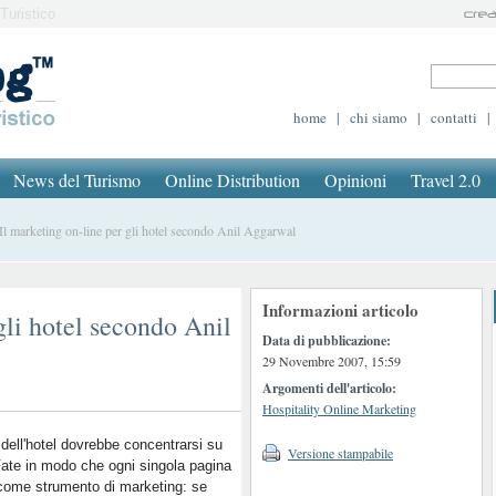
Turistico
home
|
chi siamo
|
contatti
|
News del Turismo
Online Distribution
Opinioni
Travel 2.0
 marketing on-line per gli hotel secondo Anil Aggarwal
Informazioni articolo
gli hotel secondo Anil
Data di pubblicazione:
29 Novembre 2007, 15:59
Argomenti dell'articolo:
Hospitality Online Marketing
 dell'hotel dovrebbe concentrarsi su
Versione stampabile
ate in modo che ogni singola pagina
come strumento di marketing: se