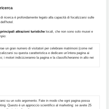
 ricerca
i ricerca è profondamente legato alla capacità di focalizzarsi sulle
dell'hotel.
e
principali attrazioni turistiche
locali, che non sono solo musei e
mpio:
ttrae un gran numero di visitatori per celebrare matrimoni (come nel
calizzarsi su questa caratteristica e dedicare un’intera pagina ai
io; i motori indicizzeranno la pagina e la classificheranno in alto nei
rarsi su un solo argomento. Fate in modo che ogni pagina possa
ing. Questo è un approccio scientifico al marketing: se avete 25