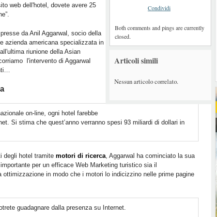
ito web dell'hotel, dovete avere 25
Condividi
ne”.
Both comments and pings are currently
espresse da Anil Aggarwal, socio della
closed.
te azienda americana specializzata in
all'ultima riunione della Asian
Articoli simili
orriamo l'intervento di Aggarwal
nti…
Nessun articolo correlato.
ca
azionale on-line, ogni hotel farebbe
t. Si stima che quest’anno verranno spesi 93 miliardi di dollari in
ti degli hotel tramite
motori di ricerca
, Aggarwal ha cominciato la sua
 importante per un efficace Web Marketing turistico sia il
ua ottimizzazione in modo che i motori lo indicizzino nelle prime pagine
potrete guadagnare dalla presenza su Internet.