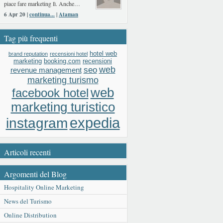
piace fare marketing lì. Anche…
6 Apr 20 |
continua...
|
Ataman
Tag più frequenti
hotel web
brand reputation
recensioni hotel
booking.com
recensioni
marketing
web
seo
revenue management
marketing turismo
web
facebook hotel
marketing turistico
expedia
instagram
Articoli recenti
Argomenti del Blog
Hospitality Online Marketing
News del Turismo
Online Distribution