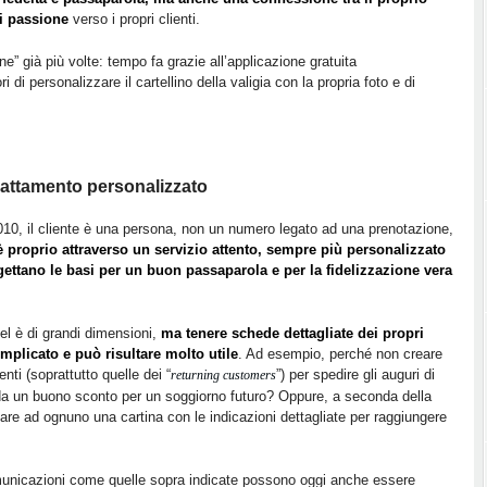
di passione
verso i propri clienti.
” già più volte: tempo fa grazie all’applicazione gratuita
i personalizzare il cartellino della valigia con la propria foto e di
trattamento personalizzato
10, il cliente è una persona, non un numero legato ad una prenotazione,
è proprio attraverso un servizio attento, sempre più personalizzato
ettano le basi per un buon passaparola e per la fidelizzazione vera
tel è di grandi dimensioni,
ma tenere schede dettagliate dei propri
omplicato e può risultare molto utile
. Ad esempio, perché non creare
nti (soprattutto quelle dei “
”) per spedire gli auguri di
returning customers
 un buono sconto per un soggiorno futuro? Oppure, a seconda della
viare ad ognuno una cartina con le indicazioni dettagliate per raggiungere
omunicazioni come quelle sopra indicate possono oggi anche essere