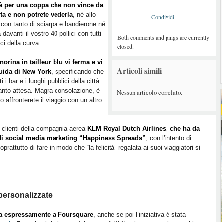
rà per una coppa che non vince da
ta e non potrete vederla
, né allo
Condividi
 con tanto di sciarpa e bandierone né
 davanti il vostro 40 pollici con tutti
Both comments and pings are currently
ici della curva.
closed.
norina in tailleur blu vi ferma e vi
Articoli simili
uida di New York
, specificando che
 i bar e i luoghi pubblici della città
 tanto attesa. Magra consolazione, è
Nessun articolo correlato.
affronterete il viaggio con un altro
 clienti della compagnia aerea
KLM Royal Dutch Airlines, che ha da
di social media marketing “Happiness Spreads”
, con l’intento di
prattutto di fare in modo che “la felicità” regalata ai suoi viaggiatori si
personalizzate
a espressamente a Foursquare
, anche se poi l’iniziativa è stata