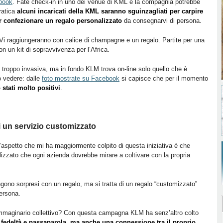
book
. Fate check-in in uno dei venue di KML e la compagnia potrebbe
ratica
alcuni incaricati della KML saranno sguinzagliati per carpire
per confezionare un regalo personalizzato
da consegnarvi di persona.
Vi raggiungeranno con calice di champagne e un regalo. Partite per una
n un kit di sopravvivenza per l’Africa.
 troppo invasiva, ma in fondo KLM trova on-line solo quello che è
ò vedere: dalle
foto mostrate su Facebook
si capisce che per il momento
 stati molto positivi
.
i un servizio customizzato
e l’aspetto che mi ha maggiormente colpito di questa iniziativa è che
izzato che ogni azienda dovrebbe mirare a coltivare con la propria
engono sorpresi con un regalo, ma si tratta di un regalo “customizzato”
persona.
mmaginario collettivo? Con questa campagna KLM ha senz’altro colto
 fedeltà e passaparola, ma anche una connessione tra il proprio