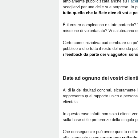
ampiamente pubblicizzata anche su
Face
scegliervi per una delle sue sorprese. In p
tutto quello che la Rete dice di voi e 
È il vostro compleanno e state partendo? 
missione di volontariato? Vi saluteranno co
Certo come iniziativa può sembrare un po’
pubblico e che tutto il resto del mondo pu
i feedback da parte dei viaggiatori sono
Date ad ognuno dei vostri client
Al di là dei risultati concreti, sicurament
rappresenta quel rapporto unico e personal
clientela.
In questo caso infatti non solo i clienti v
sulla base delle preferenze della singola 
Che conseguenze può avere questo nell’i
efficacemente come
creare non soltanto