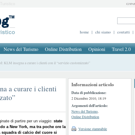
Turistico
home
|
chi siamo
|
contatti
|
News del Turismo
Online Distribution
Opinioni
Travel 2.0
 KLM insegna a curare i clienti con il “servizio customizzato”
Informazioni articolo
 a curare i clienti
Data di pubblicazione:
zzato”
2 Dicembre 2010, 18:19
Argomenti dell'articolo:
News del Turismo
,
Online Distribution
nate di partire per un viaggio:
state
do a New York, ma tra poche ore la
Versione stampabile
 squadra di calcio del cuore si