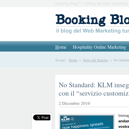
Booking Blog™ – Il blog del Web Marketing 
H
ome
Hospitality Online Marketing
Sei qui:
Home
»
News del Turismo
» No Standard:
No Standard: KLM insegna
con il “servizio customi
2 Dicembre 2010
Immagi
andan
vostra