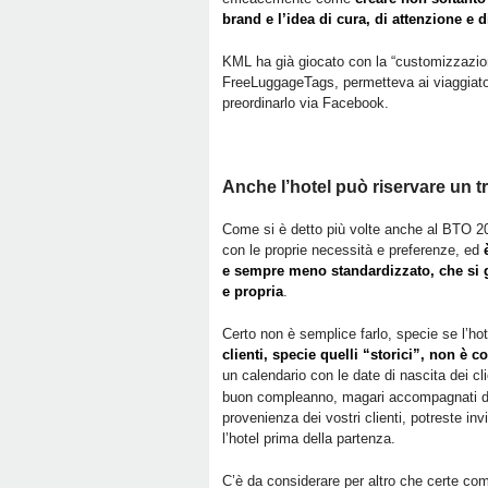
brand e l’idea di cura, di attenzione e 
KML ha già giocato con la “customizzazione
FreeLuggageTags, permetteva ai viaggiatori d
preordinarlo via Facebook.
Anche l’hotel può riservare un 
Come si è detto più volte anche al BTO 20
con le proprie necessità e preferenze, ed
e sempre meno standardizzato, che si g
e propria
.
Certo non è semplice farlo, specie se l’ho
clienti, specie quelli “storici”, non è c
un calendario con le date di nascita dei clie
buon compleanno, magari accompagnati da
provenienza dei vostri clienti, potreste in
l’hotel prima della partenza.
C’è da considerare per altro che certe c