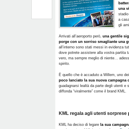
batte
una vi
stadio
a casa
gli am
Arrivati all’aeroporto però,
una gentile sig
porge con un sorriso smagliante una g
all’interno sono stati messi in evidenza tutti
dove potrete assistere alla vostra partita
vero, ma sempre meglio di niente… adesso 
spirito.
È quello che è accaduto a Willem, uno dei
poco lanciato la sua nuova campagna 
guadagnarsi lealtà da parte degli utenti e so
diffonda “viralmente” come il brand KML.
KML regala agli utenti sorprese 
KML ha deciso di legare
la sua campagn