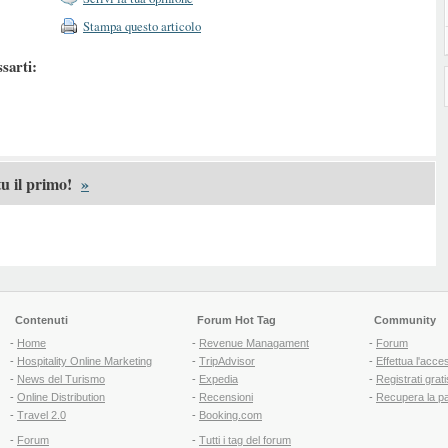
Stampa questo articolo
ssarti:
u il primo!
»
Contenuti
Forum Hot Tag
Community
-
Home
-
Revenue Managament
-
Forum
-
Hospitality Online Marketing
-
TripAdvisor
-
Effettua l'acce
-
News del Turismo
-
Expedia
-
Registrati grati
-
Online Distribution
-
Recensioni
-
Recupera la p
-
Travel 2.0
-
Booking.com
-
Forum
-
Tutti i tag del forum