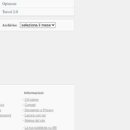
Opinioni
Travel 2.0
Archivio:
Informazioni
-
Chi siamo
sso
-
Contatti
s
-
Disclaimer e Privacy
assword
-
Lavora con noi
-
Mappa del sito
-
La tua pubblicità su BB