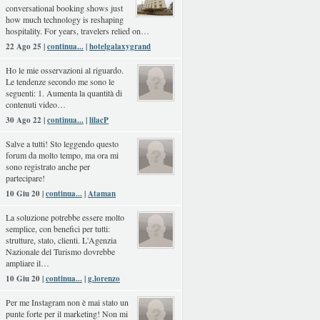
conversational booking shows just
how much technology is reshaping
hospitality. For years, travelers relied on…
22 Ago 25 |
continua...
|
hotelgalaxygrand
Ho le mie osservazioni al riguardo.
Le tendenze secondo me sono le
seguenti: 1. Aumenta la quantità di
contenuti video…
30 Ago 22 |
continua...
|
lilacP
Salve a tutti! Sto leggendo questo
forum da molto tempo, ma ora mi
sono registrato anche per
partecipare!
10 Giu 20 |
continua...
|
Ataman
La soluzione potrebbe essere molto
semplice, con benefici per tutti:
strutture, stato, clienti. L'Agenzia
Nazionale del Turismo dovrebbe
ampliare il…
10 Giu 20 |
continua...
|
g.lorenzo
Per me Instagram non è mai stato un
punte forte per il marketing! Non mi