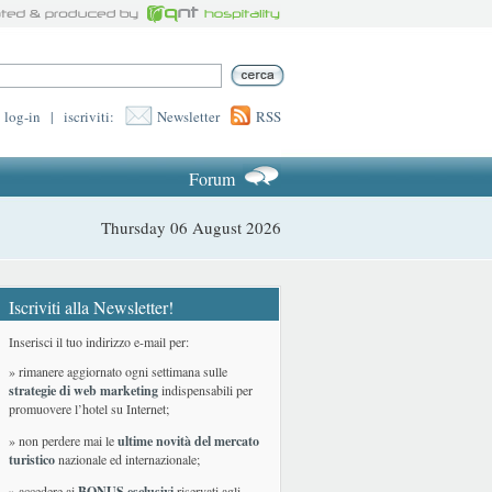
log-in
|
iscriviti:
Newsletter
RSS
Forum
Thursday 06 August 2026
Iscriviti alla Newsletter!
Inserisci il tuo indirizzo e-mail per:
» rimanere aggiornato ogni settimana sulle
strategie di web marketing
indispensabili per
promuovere l’hotel su Internet;
» non perdere mai le
ultime novità del mercato
turistico
nazionale ed internazionale
;
» accedere ai
BONUS esclusivi
riservati agli