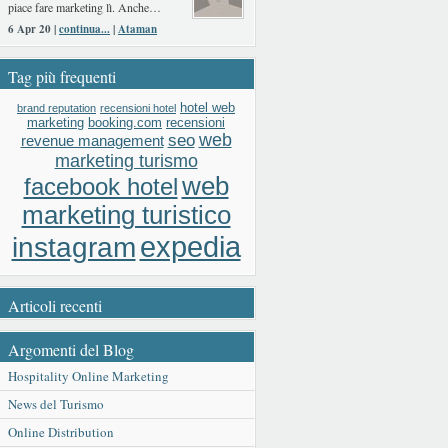
piace fare marketing lì. Anche…
6 Apr 20 |
continua...
|
Ataman
Tag più frequenti
hotel web
brand reputation
recensioni hotel
booking.com
recensioni
marketing
web
seo
revenue management
marketing turismo
web
facebook hotel
marketing turistico
expedia
instagram
Articoli recenti
Argomenti del Blog
Hospitality Online Marketing
News del Turismo
Online Distribution