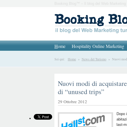
Booking Blog™ – Il blog del Web Marketing 
H
ome
Hospitality Online Marketing
Sei qui:
Home
»
News del Turismo
» Nuovi modi di
Nuovi modi di acquistare 
di “unused trips”
29 Ottobre 2012
Dopo i
abitaz
last-m