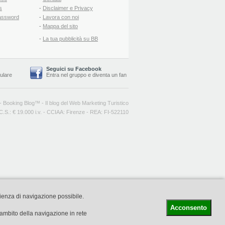
s
-
Disclaimer e Privacy
assword
-
Lavora con noi
-
Mappa del sito
-
La tua pubblicità su BB
Seguici su Facebook
lulare
Entra nel gruppo
e
diventa un fan
-
Booking Blog
™ -
Il blog del Web Marketing Turistico
C.S.: € 19.000 i.v. - CCIAA: Firenze - REA: FI-522110
rienza di navigazione possibile.
Acconsento
l'ambito della navigazione in rete