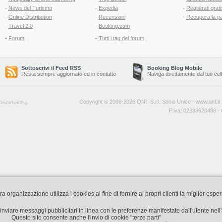
-
News del Turismo
-
Expedia
-
Registrati grati
-
Online Distribution
-
Recensioni
-
Recupera la p
-
Travel 2.0
-
Booking.com
-
Forum
-
Tutti i tag del forum
Sottoscrivi il Feed RSS
Booking Blog Mobile
Resta sempre aggiornato ed in contatto
Naviga direttamente dal tuo cel
Copyright © 2006-2026 QNT S.r.l. Socio Unico -
www.qnt.it
P.iva: 02333620488 - 
organizzazione utilizza i cookies al fine di fornire ai propri clienti la miglior espe
di inviare messaggi pubblicitari in linea con le preferenze manifestate dall'utente nel
Questo sito consente anche l'invio di cookie "terze parti"