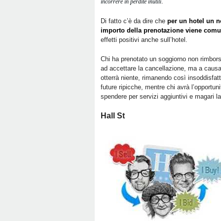
.”
incorrere in perdite inutili
Di fatto c’è da dire che
per un hotel un n
importo della prenotazione viene com
effetti positivi anche sull’hotel.
Chi ha prenotato un soggiorno non rimborsa
ad accettare la cancellazione, ma a causa 
otterrà niente, rimanendo così insoddisfatt
future ripicche, mentre chi avrà l’opportun
spendere per servizi aggiuntivi e magari l
Hall St