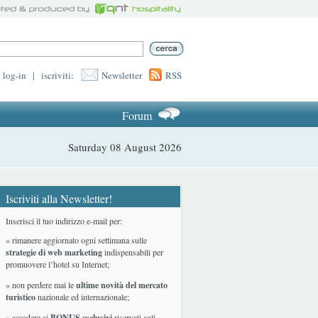
log-in
|
iscriviti:
Newsletter
RSS
Forum
Saturday 08 August 2026
Iscriviti alla Newsletter!
Inserisci il tuo indirizzo e-mail per:
» rimanere aggiornato ogni settimana sulle
strategie di web marketing
indispensabili per
promuovere l’hotel su Internet;
» non perdere mai le
ultime novità del mercato
turistico
nazionale ed internazionale
;
» accedere ai
BONUS esclusivi
riservati agli