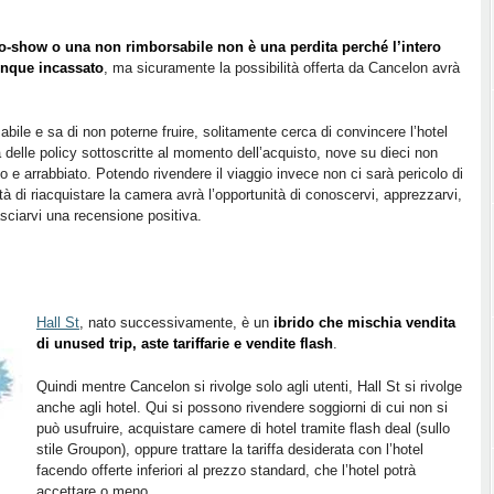
o-show o una non rimborsabile non è una perdita perché l’intero
unque incassato
, ma sicuramente la possibilità offerta da Cancelon avrà
bile e sa di non poterne fruire, solitamente cerca di convincere l’hotel
delle policy sottoscritte al momento dell’acquisto, nove su dieci non
o e arrabbiato. Potendo rivendere il viaggio invece non ci sarà pericolo di
ità di riacquistare la camera avrà l’opportunità di conoscervi, apprezzarvi,
asciarvi una recensione positiva.
Hall St
, nato successivamente, è un
ibrido che mischia vendita
di unused trip, aste tariffarie e vendite flash
.
Quindi mentre Cancelon si rivolge solo agli utenti, Hall St si rivolge
anche agli hotel. Qui si possono rivendere soggiorni di cui non si
può usufruire, acquistare camere di hotel tramite flash deal (sullo
stile Groupon), oppure trattare la tariffa desiderata con l’hotel
facendo offerte inferiori al prezzo standard, che l’hotel potrà
accettare o meno.