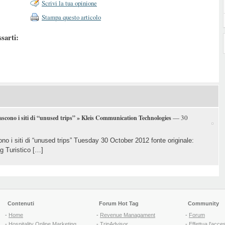
Scrivi la tua opinione
Stampa questo articolo
ssarti:
— 30
ascono i siti di “unused trips” » Kleis Communication Technologies
no i siti di “unused trips” Tuesday 30 October 2012 fonte originale:
g Turistico […]
Contenuti
Forum Hot Tag
Community
-
Home
-
Revenue Managament
-
Forum
-
Hospitality Online Marketing
-
TripAdvisor
-
Effettua l'acce