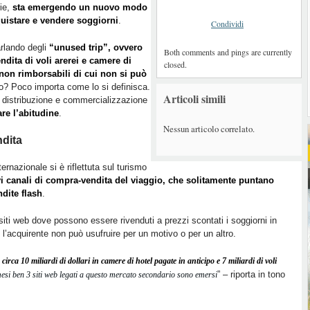
rie,
sta emergendo un nuovo modo
quistare e vendere soggiorni
.
Condividi
rlando degli
“unused trip”, ovvero
Both comments and pings are currently
endita di voli arerei e camere di
closed.
 non rimborsabili di cui non si può
ato? Poco importa come lo si definisca.
Articoli simili
i distribuzione e commercializzazione
are l’abitudine
.
Nessun articolo correlato.
ndita
nternazionale si è riflettuta sul turismo
i canali di compra-vendita del viaggio, che solitamente puntano
ndite flash
.
 i siti web dove possono essere rivenduti a prezzi scontati i soggiorni in
i l’acquirente non può usufruire per un motivo o per un altro.
circa 10 miliardi di dollari in camere di hotel pagate in anticipo e 7 miliardi di voli
” – riporta in tono
mesi ben 3 siti web legati a questo mercato secondario sono emersi