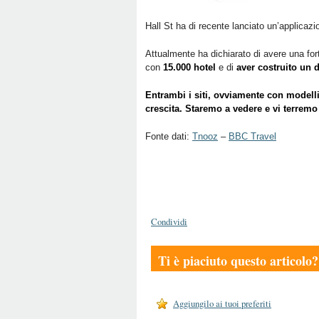
Hall St ha di recente lanciato un’applicazio
Attualmente ha dichiarato di avere una fort
con
15.000 hotel
e di
aver costruito un d
Entrambi i siti, ovviamente con modelli
crescita. Staremo a vedere e vi terremo
Fonte dati:
Tnooz
–
BBC Travel
Condividi
Ti è piaciuto questo articolo?
Aggiungilo ai tuoi preferiti