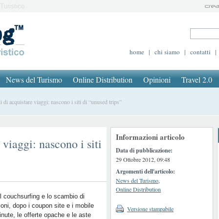
Turistico
home
|
chi siamo
|
contatti
|
News del Turismo
Online Distribution
Opinioni
Travel 2.0
 acquistare viaggi: nascono i siti di “unused trips”
Informazioni articolo
viaggi: nascono i siti
Data di pubblicazione:
29 Ottobre 2012, 09:48
Argomenti dell'articolo:
News del Turismo
,
Online Distribution
l couchsurfing e lo scambio di
ioni, dopo i coupon site e i mobile
Versione stampabile
inute, le offerte opache e le aste