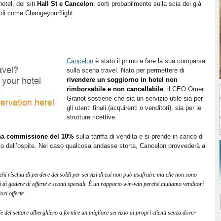
otel, dei siti
Hall St e Cancelon
, sorti probabilmente sulla scia dei già
voli come Changeyourflight.
Cancelon
è stato il primo a fare la sua comparsa
sulla scena travel. Nato per permettere di
rivendere un soggiorno in hotel non
rimborsabile e non cancellabile
, il CEO Omer
Granot sostiene che sia un servizio utile sia per
gli utenti finali (acquirenti o venditori), sia per le
strutture ricettive.
una commissione del 10%
sulla tariffa di vendita e si prende in carico di
ivo dell’ospite. Nel caso qualcosa andasse storta, Cancelon provvederà a
chi rischia di perdere dei soldi per servizi di cui non può usufruire ma che non sono
i di godere di offerte e sconti speciali. È un rapporto win-win perché aiutiamo venditori
ri offerte.
e del settore alberghiero a fornire un migliore servizio ai propri clienti senza dover