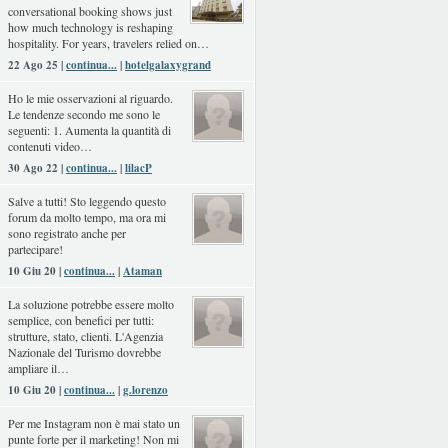
conversational booking shows just
how much technology is reshaping
hospitality. For years, travelers relied on…
22 Ago 25 |
continua...
|
hotelgalaxygrand
Ho le mie osservazioni al riguardo.
Le tendenze secondo me sono le
seguenti: 1. Aumenta la quantità di
contenuti video…
30 Ago 22 |
continua...
|
lilacP
Salve a tutti! Sto leggendo questo
forum da molto tempo, ma ora mi
sono registrato anche per
partecipare!
10 Giu 20 |
continua...
|
Ataman
La soluzione potrebbe essere molto
semplice, con benefici per tutti:
strutture, stato, clienti. L'Agenzia
Nazionale del Turismo dovrebbe
ampliare il…
10 Giu 20 |
continua...
|
g.lorenzo
Per me Instagram non è mai stato un
punte forte per il marketing! Non mi