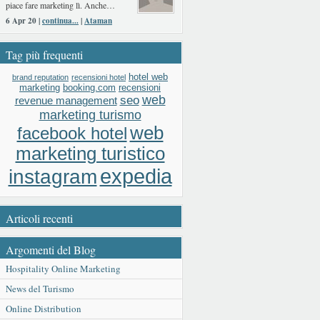
piace fare marketing lì. Anche…
6 Apr 20 |
continua...
|
Ataman
Tag più frequenti
hotel web
brand reputation
recensioni hotel
booking.com
recensioni
marketing
web
seo
revenue management
marketing turismo
web
facebook hotel
marketing turistico
expedia
instagram
Articoli recenti
Argomenti del Blog
Hospitality Online Marketing
News del Turismo
Online Distribution