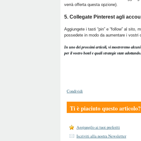
verrà offerta questa opzione).
5. Collegate Pinterest agli accou
Aggiungete i tasti “pin” e “follow” al sito, 
possedete in modo da aumentare i vostri co
In uno dei prossimi articoli, vi mostreremo alcuni 
per il vostro hotel e quali strategie state adottando
Condividi
Ti è piaciuto questo articolo?
Aggiungilo ai tuoi preferiti
Iscriviti alla nostra Newsletter