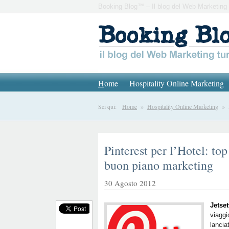
Booking Blog™ – Il blog del Web Marketing 
H
ome
Hospitality Online Marketing
Sei qui:
Home
»
Hospitality Online Marketing
» Pi
Pinterest per l’Hotel: top
buon piano marketing
30 Agosto 2012
Jetset
viaggi
lancia