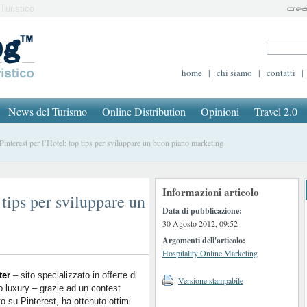
Turistico
home
|
chi siamo
|
contatti
|
News del Turismo
Online Distribution
Opinioni
Travel 2.0
nterest per l’Hotel: top tips per sviluppare un buon piano marketing
Informazioni articolo
 tips per sviluppare un
Data di pubblicazione:
30 Agosto 2012, 09:52
Argomenti dell'articolo:
Hospitality Online Marketing
ter
– sito specializzato in offerte di
Versione stampabile
o luxury – grazie ad un contest
to su Pinterest, ha ottenuto ottimi