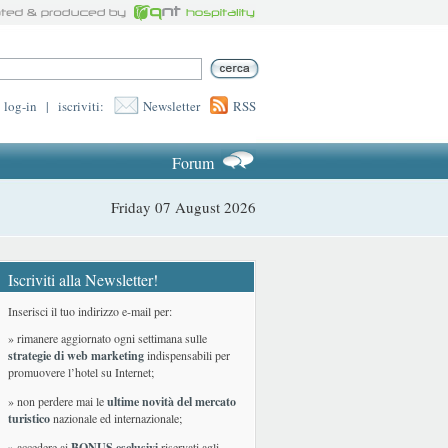
log-in
|
iscriviti:
Newsletter
RSS
Forum
Friday 07 August 2026
Iscriviti alla Newsletter!
Inserisci il tuo indirizzo e-mail per:
» rimanere aggiornato ogni settimana sulle
strategie di web marketing
indispensabili per
promuovere l’hotel su Internet;
» non perdere mai le
ultime novità del mercato
turistico
nazionale ed internazionale
;
» accedere ai
BONUS esclusivi
riservati agli