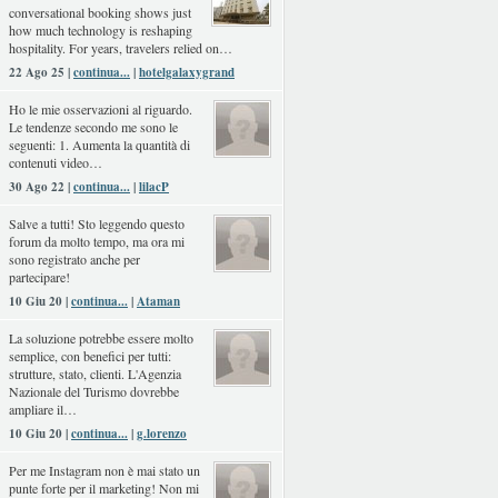
conversational booking shows just
how much technology is reshaping
hospitality. For years, travelers relied on…
22 Ago 25 |
continua...
|
hotelgalaxygrand
Ho le mie osservazioni al riguardo.
Le tendenze secondo me sono le
seguenti: 1. Aumenta la quantità di
contenuti video…
30 Ago 22 |
continua...
|
lilacP
Salve a tutti! Sto leggendo questo
forum da molto tempo, ma ora mi
sono registrato anche per
partecipare!
10 Giu 20 |
continua...
|
Ataman
La soluzione potrebbe essere molto
semplice, con benefici per tutti:
strutture, stato, clienti. L'Agenzia
Nazionale del Turismo dovrebbe
ampliare il…
10 Giu 20 |
continua...
|
g.lorenzo
Per me Instagram non è mai stato un
punte forte per il marketing! Non mi