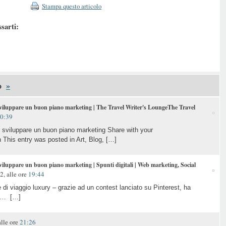
Stampa questo articolo
ssarti:
o
»
r sviluppare un buon piano marketing | The Travel Writer's LoungeThe Travel
0:39
per sviluppare un buon piano marketing Share with your
 This entry was posted in Art, Blog, […]
 sviluppare un buon piano marketing | Spunti digitali | Web marketing, Social
, alle ore
19:44
e di viaggio luxury – grazie ad un contest lanciato su Pinterest, ha
ico… […]
lle ore
21:26