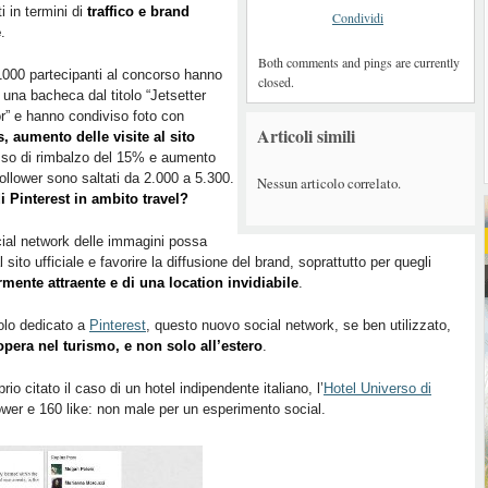
ti in termini di
traffico e brand
Condividi
e
.
Both comments and pings are currently
1000 partecipanti al concorso hanno
closed.
 una bacheca dal titolo “Jetsetter
r” e hanno condiviso foto con
Articoli simili
, aumento delle visite al sito
so di rimbalzo del 15% e aumento
follower sono saltati da 2.000 a 5.300.
Nessun articolo correlato.
i Pinterest in ambito travel?
cial network delle immagini possa
l sito ufficiale e favorire la diffusione del brand, soprattutto per quegli
mente attraente e di una location invidiabile
.
olo dedicato a
Pinterest
, questo nuovo social network, se ben utilizzato,
opera nel turismo, e non solo all’estero
.
rio citato il caso di un hotel indipendente italiano, l’
Hotel Universo di
lower e 160 like: non male per un esperimento social.