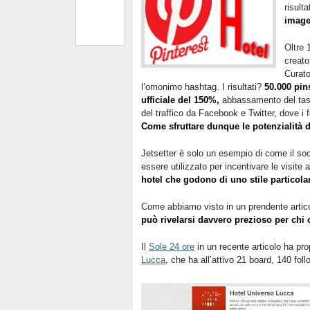
risulta
imag
Oltre 
creato
Curato
l’omonimo hashtag. I risultati?
50.000 pins
ufficiale del 150%,
abbassamento del tas
del traffico da Facebook e Twitter, dove i 
Come sfruttare dunque le potenzialità d
Jetsetter è solo un esempio di come il so
essere utilizzato per incentivare le visite a
hotel che godono di uno stile particolar
Come abbiamo visto in un prendente artic
può rivelarsi davvero prezioso per chi 
Il
Sole 24 ore
in un recente articolo ha prop
Lucca
, che ha all’attivo 21 board, 140 fol