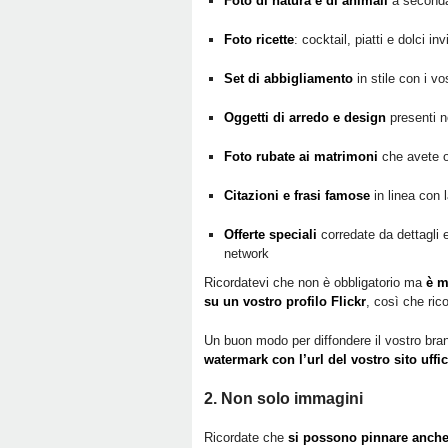
Foto di natura e di animali
a seconda
Foto ricette
: cocktail, piatti e dolci i
Set di abbigliamento
in stile con i vo
Oggetti di arredo e design
presenti ne
Foto rubate ai matrimoni
che avete os
Citazioni e frasi famose
in linea con 
Offerte speciali
corredate da dettagli e
network
Ricordatevi che non è obbligatorio ma
è m
su un vostro profilo Flickr
, così che ric
Un buon modo per diffondere il vostro bran
watermark con l’url del vostro sito uffic
2. Non solo immagini
Ricordate che
si possono pinnare anche