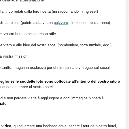
 della vostra destinazione
nvitanti corredati dalla loro ricetta (mi raccomando in inglese!)
stri ambienti (potete aiutarvi con
polyvore
.. le donne impazziranno)
l vostro hotel o nello stesso stile
pitato e alle idee dei vostri sposi (bomboniere, torta nuziale, ecc.)
la vostra mission
 tariffe, magari in esclusiva per chi vi ripinna o vi segue sul social
eglio se le suddette foto sono collocate all’interno del vostro sito o
onducano sempre al vostro hotel.
d e non perdere visite è aggiungere a ogni immagine pinnata il
iale
.
 video
, quindi create una bacheca dove inserire i tour del vostro hotel,