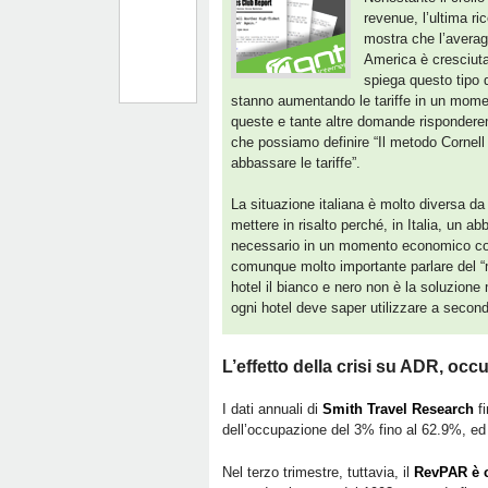
revenue, l’ultima r
mostra che l’averag
America è cresciut
spiega questo tipo d
stanno aumentando le tariffe in un mom
queste e tante altre domande rispondere
che possiamo definire “Il metodo Cornell 
abbassare le tariffe”.
La situazione italiana è molto diversa da
mettere in risalto perché, in Italia, un a
necessario in un momento economico com
comunque molto importante parlare del “
hotel il bianco e nero non è la soluzione
ogni hotel deve saper utilizzare a second
L’effetto della crisi su ADR, oc
I dati annuali di
Smith Travel Research
fi
dell’occupazione del 3% fino al 62.9%, ed
Nel terzo trimestre, tuttavia, il
RevPAR è c