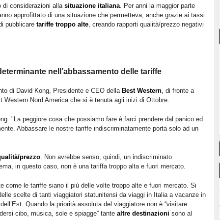
 di considerazioni alla
situazione italiana
. Per anni la maggior parte
hanno approfittato di una situazione che permetteva, anche grazie ai tassi
 di pubblicare
tariffe troppo alte
, creando rapporti qualità/prezzo negativi
determinante nell’abbassamento delle tariffe
to di David Kong, Presidente e CEO della
Best Western
, di fronte a
t Western Nord America che si è tenuta agli inizi di Ottobre.
ng. "La peggiore cosa che possiamo fare è farci prendere dal panico ed
mente. Abbassare le nostre tariffe indiscriminatamente porta solo ad un
qualità/prezzo
. Non avrebbe senso, quindi, un indiscriminato
ema, in questo caso, non è una tariffa troppo alta e fuori mercato.
 come le tariffe siano il più delle volte troppo alte e fuori mercato. Si
elle scelte di tanti viaggiatori statunitensi da viaggi in Italia a vacanze in
l’Est. Quando la priorità assoluta del viaggiatore non è “visitare
godersi cibo, musica, sole e spiagge” tante
altre destinazioni
sono al