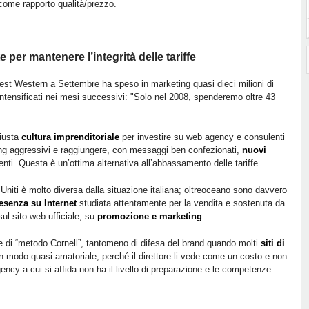
 come rapporto qualità/prezzo.
 per mantenere l’integrità delle tariffe
est Western a Settembre ha speso in marketing quasi dieci milioni di
 intensificati nei mesi successivi: "Solo nel 2008, spenderemo oltre 43
giusta
cultura imprenditoriale
per investire su web agency e consulenti
ting aggressivi e raggiungere, con messaggi ben confezionati,
nuovi
enti. Questa è un’ottima alternativa all’abbassamento delle tariffe.
 Uniti è molto diversa dalla situazione italiana; oltreoceano sono davvero
esenza su Internet
studiata attentamente per la vendita e sostenuta da
ul sito web ufficiale, su
promozione e marketing
.
 di “metodo Cornell”, tantomeno di difesa del brand quando molti
siti di
n modo quasi amatoriale, perché il direttore li vede come un costo e non
cy a cui si affida non ha il livello di preparazione e le competenze