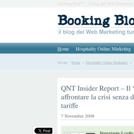
Booking Blog™ – Il blog del Web Marketing 
H
ome
Hospitality Online Marketing
Sei qui:
Home
»
Hospitality Online Marketing
» QN
QNT Insider Report – Il
affrontare la crisi senza 
tariffe
7 Novembre 2008
Nonostante il crollo