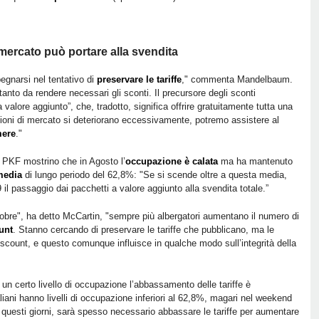
mercato può portare alla svendita
egnarsi nel tentativo di
preservare le tariffe
," commenta Mandelbaum.
tanto da rendere necessari gli sconti. Il precursore degli sconti
a valore aggiunto”, che, tradotto, significa offrire gratuitamente tutta una
zioni di mercato si deteriorano eccessivamente, potremo assistere al
mere
."
i PKF mostrino che in Agosto l’
occupazione è calata
ma ha mantenuto
 media
di lungo periodo del 62,8%: "Se si scende oltre a questa media,
l passaggio dai pacchetti a valore aggiunto alla svendita totale.”
tobre", ha detto McCartin, "sempre più albergatori aumentano il numero di
unt
. Stanno cercando di preservare le tariffe che pubblicano, ma le
scount, e questo comunque influisce in qualche modo sull’integrità della
un certo livello di occupazione l’abbassamento delle tariffe è
aliani hanno livelli di occupazione inferiori al 62,8%, magari nel weekend
questi giorni, sarà spesso necessario abbassare le tariffe per aumentare