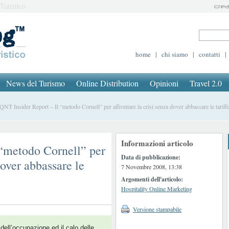
Turistico
home
|
chi siamo
|
contatti
|
News del Turismo
Online Distribution
Opinioni
Travel 2.0
T Insider Report – Il “metodo Cornell” per affrontare la crisi senza dover abbassare le tariff
Informazioni articolo
 “metodo Cornell” per
Data di pubblicazione:
dover abbassare le
7 Novembre 2008, 13:38
Argomenti dell'articolo:
Hospitality Online Marketing
Versione stampabile
 dell’occupazione ed il calo delle