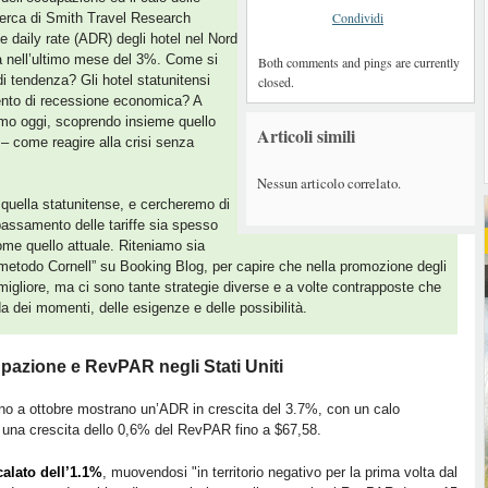
Condividi
icerca di Smith Travel Research
e daily rate (ADR) degli hotel nel Nord
a nell’ultimo mese del 3%. Come si
Both comments and pings are currently
i tendenza? Gli hotel statunitensi
closed.
ento di recessione economica? A
mo oggi, scoprendo insieme quello
Articoli simili
– come reagire alla crisi senza
Nessun articolo correlato.
 quella statunitense, e cercheremo di
bbassamento delle tariffe sia spesso
e quello attuale. Riteniamo sia
metodo Cornell” su Booking Blog, per capire che nella promozione degli
 migliore, ma ci sono tante strategie diverse e a volte contrapposte che
a dei momenti, delle esigenze e delle possibilità.
cupazione e RevPAR negli Stati Uniti
no a ottobre mostrano un’ADR in crescita del 3.7%, con un calo
 una crescita dello 0,6% del RevPAR fino a $67,58.
alato dell’1.1%
, muovendosi "in territorio negativo per la prima volta dal