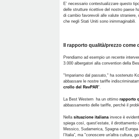
E’ necessario contestualizzare questo tipo
delle strutture ricettive del nostro paese 
di cambio favorevoli alle valute straniere,
che negli Stati Uniti sono inimmaginabili.
Il rapporto qualità/prezzo come 
Prendiamo ad esempio un recente interven
3.000 albergatori alla convention della Bes
"Impariamo dal passato," ha sostenuto Ko
abbassare le nostre tariffe indiscriminata
crollo del RevPAR
".
La Best Western ha un ottimo
rapporto 
abbassamento delle tariffe, perché il probl
Nella
situazione italiana
invece è evidente
spiega così, quest’estate, il dirottamento d
Messico, Sudamerica, Spagna ed Europa del
l’Italia”, ma "conoscere un'altra cultura, 