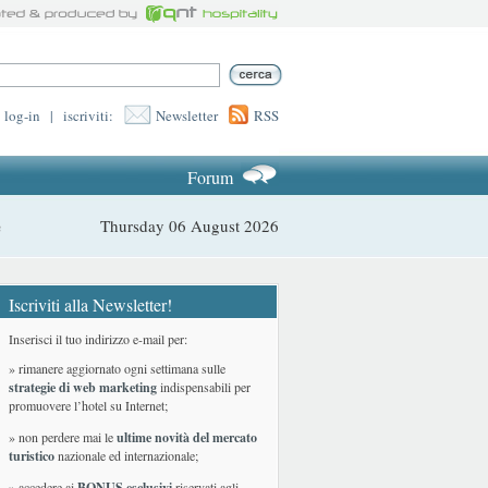
log-in
|
iscriviti:
Newsletter
RSS
Forum
Thursday 06 August 2026
e
Iscriviti alla Newsletter!
Inserisci il tuo indirizzo e-mail per:
» rimanere aggiornato ogni settimana sulle
strategie di web marketing
indispensabili per
promuovere l’hotel su Internet;
» non perdere mai le
ultime novità del mercato
turistico
nazionale ed internazionale
;
» accedere ai
BONUS esclusivi
riservati agli