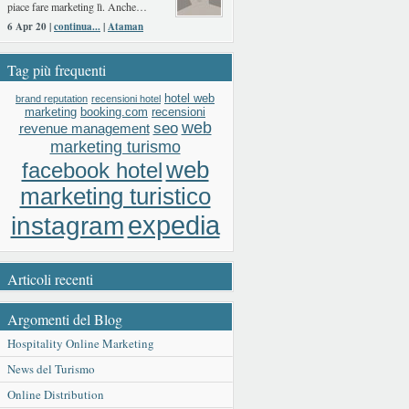
piace fare marketing lì. Anche…
6 Apr 20 |
continua...
|
Ataman
Tag più frequenti
hotel web
brand reputation
recensioni hotel
booking.com
recensioni
marketing
web
seo
revenue management
marketing turismo
web
facebook hotel
marketing turistico
expedia
instagram
Articoli recenti
Argomenti del Blog
Hospitality Online Marketing
News del Turismo
Online Distribution