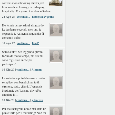
conversational booking shows just
how much technology is reshaping
hospitality. For years, travelers relied on…
22 Ago 25 |
continua...
|
hotelgalaxygrand
Ho le mie osservazioni al riguardo.
Le tendenze secondo me sono le
seguenti: 1. Aumenta la quantità di
contenuti video…
30 Ago 22 |
continua...
|
lilacP
Salve a tutti! Sto leggendo questo
forum da molto tempo, ma ora mi
sono registrato anche per
partecipare!
10 Giu 20 |
continua...
|
Ataman
La soluzione potrebbe essere molto
semplice, con benefici per tutti:
strutture, stato, clienti. L'Agenzia
Nazionale del Turismo dovrebbe
ampliare il…
10 Giu 20 |
continua...
|
g.lorenzo
Per me Instagram non è mai stato un
punte forte per il marketing! Non mi