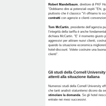
Robert Mandelbaum
, direttore di PKF H
"Dobbiamo dire ai potenziali ospiti "Ehi, 
piuttosto che il classico "Vi offriamo lo sc
contratti
con agenzie e clienti convenzion
Tom McCartin
, presidente dell’agenzia pu
l’integrità della tariffa è anche fondament
dichiara McCartin. "E’ il momento giusto 
aggressivi per attirare nuovi clienti, costr
quando la situazione economica migliorer
hotel-discount. Volete costruire una buona 
clienti".
Gli studi della Cornell University
attenti alla situazione italiana
Numerosi studi della Cornell University ef
che tanti analisti statunitensi dicono da s
stimolare la domanda
. Se gli hotel riesc
entrate nei mesi successivi.