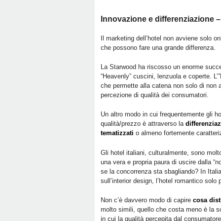
Innovazione e differenziazione –
Il marketing dell’hotel non avviene solo o
che possono fare una grande differenza.
La Starwood ha riscosso un enorme succ
“Heavenly” cuscini, lenzuola e coperte. L
che permette alla catena non solo di non ab
percezione di qualità dei consumatori.
Un altro modo in cui frequentemente gli hot
qualità/prezzo è attraverso la
differenzia
tematizzati
o almeno fortemente caratteri
Gli hotel italiani, culturalmente, sono mol
una vera e propria paura di uscire dalla “
se la concorrenza sta sbagliando? In Italia 
sull’interior design, l’hotel romantico sol
Non c’è davvero modo di capire
cosa dis
molto simili, quello che costa meno è la sc
in cui la qualità percepita dal consumator