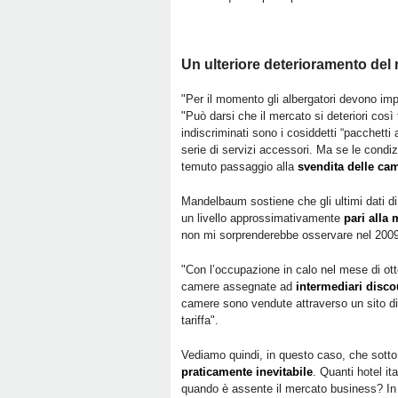
Un ulteriore deterioramento del 
"Per il momento gli albergatori devono imp
"Può darsi che il mercato si deteriori così 
indiscriminati sono i cosiddetti “pacchetti 
serie di servizi accessori. Ma se le condi
temuto passaggio alla
svendita delle ca
Mandelbaum sostiene che gli ultimi dati d
un livello approssimativamente
pari alla
non mi sorprenderebbe osservare nel 2009 i
"Con l’occupazione in calo nel mese di ot
camere assegnate ad
intermediari disco
camere sono vendute attraverso un sito di
tariffa".
Vediamo quindi, in questo caso, che sotto 
praticamente inevitabile
. Quanti hotel it
quando è assente il mercato business? In 