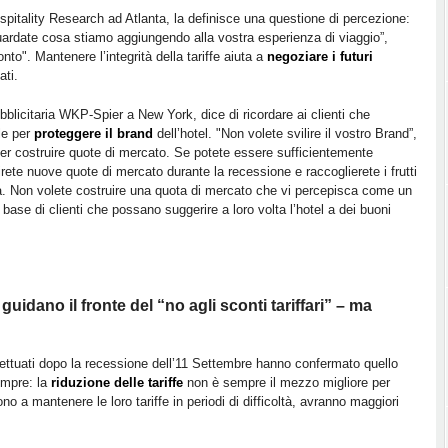
ospitality Research ad Atlanta, la definisce una questione di percezione:
guardate cosa stiamo aggiungendo alla vostra esperienza di viaggio”,
onto". Mantenere l’integrità della tariffe aiuta a
negoziare i futuri
ati.
bblicitaria WKP-Spier a New York, dice di ricordare ai clienti che
ale per
proteggere il brand
dell’hotel. "Non volete svilire il vostro Brand”,
per costruire quote di mercato. Se potete essere sufficientemente
uirete nuove quote di mercato durante la recessione e raccoglierete i frutti
à. Non volete costruire una quota di mercato che vi percepisca come un
base di clienti che possano suggerire a loro volta l’hotel a dei buoni
 guidano il fronte del “no agli sconti tariffari” – ma
fettuati dopo la recessione dell’11 Settembre hanno confermato quello
empre: la
riduzione delle tariffe
non è sempre il mezzo migliore per
ono a mantenere le loro tariffe in periodi di difficoltà, avranno maggiori