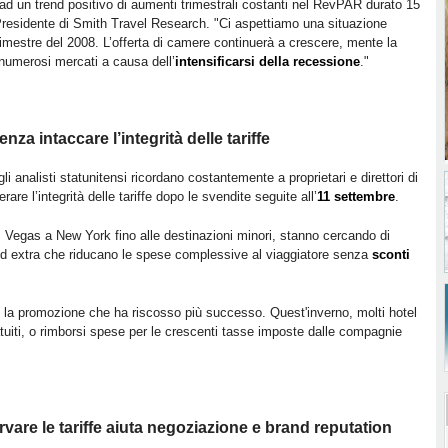
ad un trend positivo di aumenti trimestrali costanti nel RevPAR durato 15
Presidente di Smith Travel Research. "Ci aspettiamo una situazione
 trimestre del 2008. L’offerta di camere continuerà a crescere, mente la
numerosi mercati a causa dell’
intensificarsi della recessione
."
nza intaccare l’integrità delle tariffe
li analisti statunitensi ricordano costantemente a proprietari e direttori di
are l’integrità delle tariffe dopo le svendite seguite all’
11 settembre
.
s Vegas a New York fino alle destinazioni minori, stanno cercando di
i ed extra che riducano le spese complessive al viaggiatore senza
sconti
i la promozione che ha riscosso più successo. Quest'inverno, molti hotel
atuiti, o rimborsi spese per le crescenti tasse imposte dalle compagnie
are le tariffe aiuta negoziazione e brand reputation