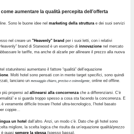
 come aumentare la qualità percepita dell’offerta
nline. Sono le buone idee nel
marketing della struttura
e dei suoi servizi
esso nel creare un
"Heavenly" brand
per i suoi letti, con i relativi
’”Heavenly” brand di Starwood è un esempio di
innovazione
nel mercato
bassare le tariffe, ma anche di alzarle per allineare il prezzo alla nuova
el statunitensi aumentano il fattore “qualità” dell’equazione
zione
. Molti hotel sono pensati con in mente target specifici, sono quindi
zzati, lanciano un
, online ed offline.
messaggio chiaro, preciso e coinvolgente
to più propensi ad
allinearsi alla concorrenza
che a differenziarsi. C’è
normalità” e si guarda troppo spesso a cosa sta facendo la concorrenza. E
è veramente difficile trovare l’hotel ultra-tecnologico, l’hotel basato
o per coppie…
tingua un hotel
dall’altro. Anzi, un modo c’è. Dato che gli hotel sono
elta migliore, la scelta logica che risulta da un’equazione qualità/prezzo
e è quasi
sempre la stessa
(spesso bassa).