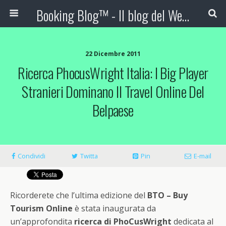
Booking Blog™ - Il blog del Web Marketing Turistico
22 Dicembre 2011
Ricerca PhocusWright Italia: I Big Player
Stranieri Dominano Il Travel Online Del
Belpaese
Condividi
Twitta
Pin
E-mail
Ricorderete che l’ultima edizione del
BTO – Buy
Tourism Online
è stata inaugurata da
un’approfondita
ricerca di PhoCusWright
dedicata al