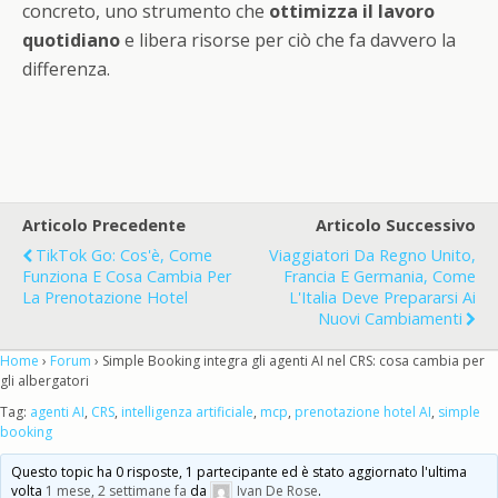
concreto, uno strumento che
ottimizza il lavoro
quotidiano
e libera risorse per ciò che fa davvero la
differenza.
Articolo Precedente
Articolo Successivo
TikTok Go: Cos'è, Come
Viaggiatori Da Regno Unito,
Funziona E Cosa Cambia Per
Francia E Germania, Come
La Prenotazione Hotel
L'Italia Deve Prepararsi Ai
Nuovi Cambiamenti
Home
›
Forum
›
Simple Booking integra gli agenti AI nel CRS: cosa cambia per
gli albergatori
Tag:
agenti AI
,
CRS
,
intelligenza artificiale
,
mcp
,
prenotazione hotel AI
,
simple
booking
Questo topic ha 0 risposte, 1 partecipante ed è stato aggiornato l'ultima
volta
1 mese, 2 settimane fa
da
Ivan De Rose
.