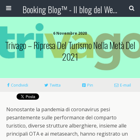
Booking Blog™ - Il blog del Web Marketing Turistico
6 Novembre 2020
Trivago – Ripresa Del Turismo Nella Metà Del
2021
Condividi
Twitta
Pin
E-mail
Nonostante la pandemia di coronavirus pesi
pesantemente sulle performance del comparto
turistico, diverse strutture alberghiere, insieme alle
principali OTA e ai metasearch, hanno registrato un