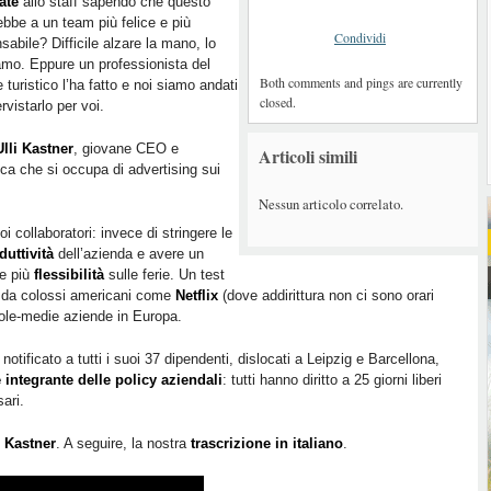
tate
allo staff sapendo che questo
ebbe a un team più felice e più
Condividi
sabile? Difficile alzare la mano, lo
mo. Eppure un professionista del
Both comments and pings are currently
e turistico l’ha fatto e noi siamo andati
closed.
rvistarlo per voi.
Ulli Kastner
, giovane CEO e
Articoli simili
ca che si occupa di advertising sui
Nessun articolo correlato.
i collaboratori: invece di stringere le
uttività
dell’azienda e avere un
re più
flessibilità
sulle ferie. Un test
 da colossi americani come
Netflix
(dove addirittura non ci sono orari
ole-medie aziende in Europa.
 notificato a tutti i suoi 37 dipendenti, dislocati a Leipzig e Barcellona,
te integrante delle policy aziendali
: tutti hanno diritto a 25 giorni liberi
sari.
i Kastner
. A seguire, la nostra
trascrizione in italiano
.