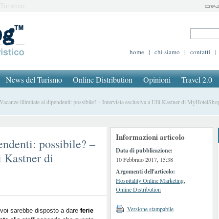
Turistico
home
|
chi siamo
|
contatti
|
News del Turismo
Online Distribution
Opinioni
Travel 2.0
canze illimitate ai dipendenti: possibile? – Intervista esclusiva a Ulli Kastner di MyHotelSho
Informazioni articolo
endenti: possibile? –
Data di pubblicazione:
i Kastner di
10 Febbraio 2017, 15:38
Argomenti dell'articolo:
Hospitality Online Marketing
,
Online Distribution
Versione stampabile
 voi sarebbe disposto a dare
ferie