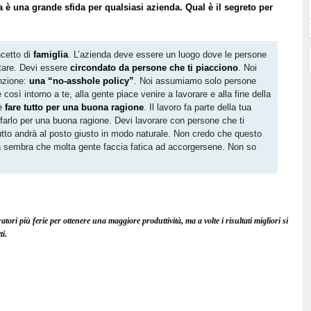
 è una grande sfida per qualsiasi azienda. Qual è il segreto per
ncetto di
famiglia
. L’azienda deve essere un luogo dove le persone
tare. Devi essere
circondato da persone che ti piacciono
. Noi
nzione:
una “no-asshole policy”
. Noi assumiamo solo persone
 così intorno a te, alla gente piace venire a lavorare e alla fine della
te
fare tutto per una buona ragione
. Il lavoro fa parte della tua
vi farlo per una buona ragione. Devi lavorare con persone che ti
tutto andrà al posto giusto in modo naturale. Non credo che questo
a sembra che molta gente faccia fatica ad accorgersene. Non so
ri più ferie per ottenere una maggiore produttività, ma a volte i risultati migliori si
i.