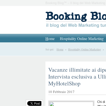
Booking Blog™ – Il blog del Web Marketing 
H
ome
Hospitality Online Marketing
Sei qui:
Home
»
Hospitality Online Marketing
» Va
Vacanze illimitate ai dip
Intervista esclusiva a Ull
MyHotelShop
10 Febbraio 2017
Chi di