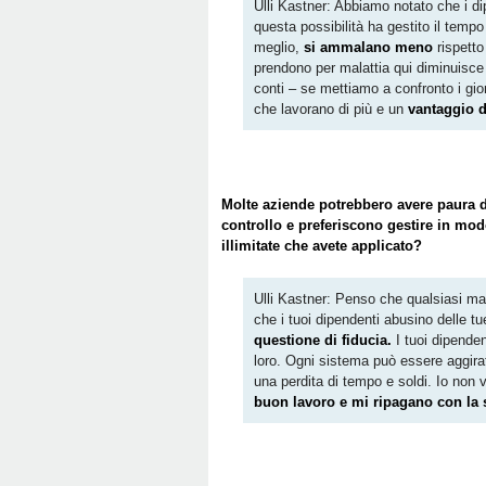
Ulli Kastner: Abbiamo notato che i d
questa possibilità ha gestito il temp
meglio,
si ammalano meno
rispetto
prendono per malattia qui diminuisce a
conti – se mettiamo a confronto i gio
che lavorano di più e un
vantaggio d
Molte aziende potrebbero avere paura di
controllo e preferiscono gestire in modo
illimitate che avete applicato?
Ulli Kastner: Penso che qualsiasi man
che i tuoi dipendenti abusino delle tu
questione di fiducia.
I tuoi dipenden
loro. Ogni sistema può essere aggira
una perdita di tempo e soldi. Io non 
buon lavoro e mi ripagano con la st