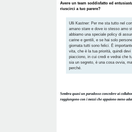
Avere un team soddisfatto ed entusiasta
riuscirci a tuo parere?
Ulli Kastner: Per me sta tutto nel co
amano stare e dove io stesso amo s
abbiamo una speciale policy di assu
carine e gentili, e se hai solo persone
giornata tutti sono felici. È importan
vita, che è la tua priorità, quindi de
piacciono, in cui credi e vedrai che 
sia un segreto, è una cosa ovvia, m
perché.
Sembra quasi un paradosso concedere ai collaborato
raggiungono con i mezzi che appaiono meno adatt