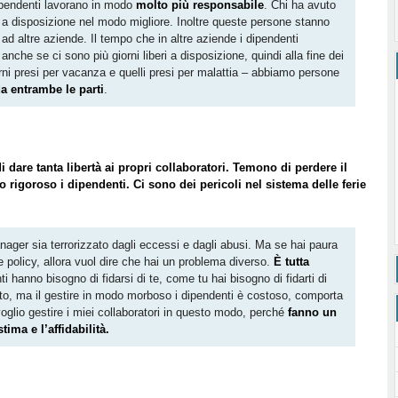
ipendenti lavorano in modo
molto più responsabile
. Chi ha avuto
o a disposizione nel modo migliore. Inoltre queste persone stanno
 ad altre aziende. Il tempo che in altre aziende i dipendenti
nche se ci sono più giorni liberi a disposizione, quindi alla fine dei
rni presi per vacanza e quelli presi per malattia – abbiamo persone
a entrambe le parti
.
 dare tanta libertà ai propri collaboratori. Temono di perdere il
 rigoroso i dipendenti. Ci sono dei pericoli nel sistema delle ferie
ager sia terrorizzato dagli eccessi e dagli abusi. Ma se hai paura
e policy, allora vuol dire che hai un problema diverso.
È tutta
ti hanno bisogno di fidarsi di te, come tu hai bisogno di fidarti di
to, ma il gestire in modo morboso i dipendenti è costoso, comporta
voglio gestire i miei collaboratori in questo modo, perché
fanno un
ima e l’affidabilità.