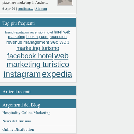
piace fare marketing lì. Anche…
6 Apr 20 |
continua...
|
Ataman
Tag più frequenti
hotel web
brand reputation
recensioni hotel
booking.com
recensioni
marketing
web
seo
revenue management
marketing turismo
web
facebook hotel
marketing turistico
expedia
instagram
Articoli recenti
Argomenti del Blog
Hospitality Online Marketing
News del Turismo
Online Distribution