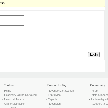
ione.
Login
Contenuti
Forum Hot Tag
Community
-
Home
-
Revenue Managament
-
Forum
-
Hospitality Online Marketing
-
TripAdvisor
-
Effettua l'acce
-
News del Turismo
-
Expedia
-
Registrati grati
-
Online Distribution
-
Recensioni
-
Recupera la p