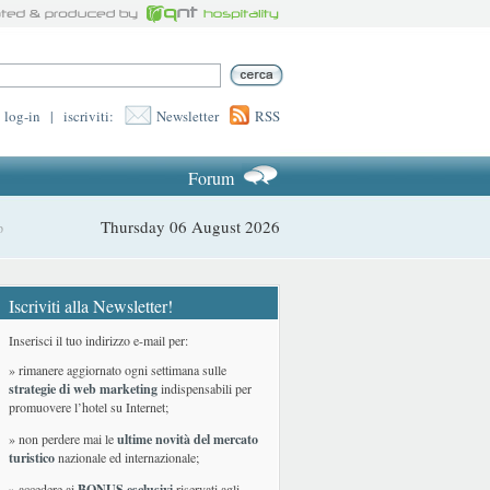
log-in
|
iscriviti:
Newsletter
RSS
Forum
Thursday 06 August 2026
p
Iscriviti alla Newsletter!
Inserisci il tuo indirizzo e-mail per:
» rimanere aggiornato ogni settimana sulle
strategie di web marketing
indispensabili per
promuovere l’hotel su Internet;
» non perdere mai le
ultime novità del mercato
turistico
nazionale ed internazionale
;
» accedere ai
BONUS esclusivi
riservati agli