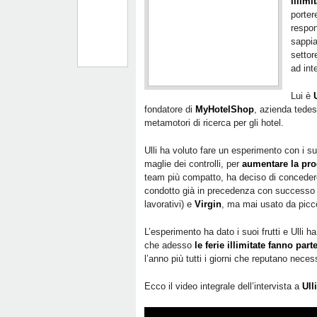
illimi
porter
respon
sappia
settor
ad inte
Lui è
fondatore di
MyHotelShop
, azienda tedes
metamotori di ricerca per gli hotel.
Ulli ha voluto fare un esperimento con i suo
maglie dei controlli, per
aumentare la prod
team più compatto, ha deciso di concede
condotto già in precedenza con successo
lavorativi) e
Virgin
, ma mai usato da picc
L’esperimento ha dato i suoi frutti e Ulli ha
che adesso
le ferie illimitate fanno par
l’anno più tutti i giorni che reputano neces
Ecco il video integrale dell’intervista a
Ull