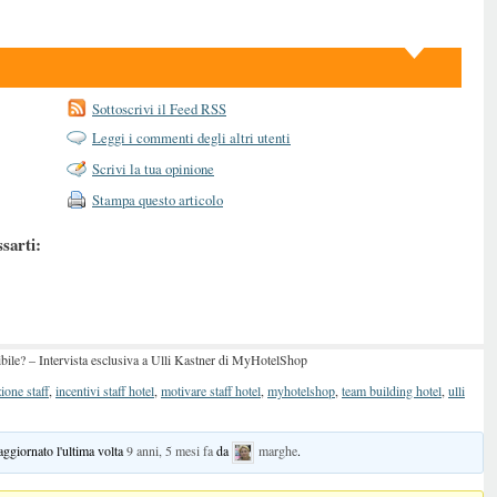
Sottoscrivi il Feed RSS
Leggi i commenti degli altri utenti
Scrivi la tua opinione
Stampa questo articolo
ssarti:
sibile? – Intervista esclusiva a Ulli Kastner di MyHotelShop
ione staff
,
incentivi staff hotel
,
motivare staff hotel
,
myhotelshop
,
team building hotel
,
ulli
 aggiornato l'ultima volta
9 anni, 5 mesi fa
da
marghe
.