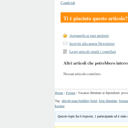
Condividi
Ti è piaciuto questo articolo?
Aggiungilo ai tuoi preferiti
Iscriviti alla nostra Newsletter
Leggi articoli simili / correllati
Altri articoli che potrebbero intere
Nessun articolo correlato.
Home
›
Forum
›
Vacanze illimitate ai dipendenti: pos
Tag:
attività team building hotel
,
ferie illimitate
,
formaz
kastner
Questo topic ha 0 risposte, 1 partecipante ed è stato