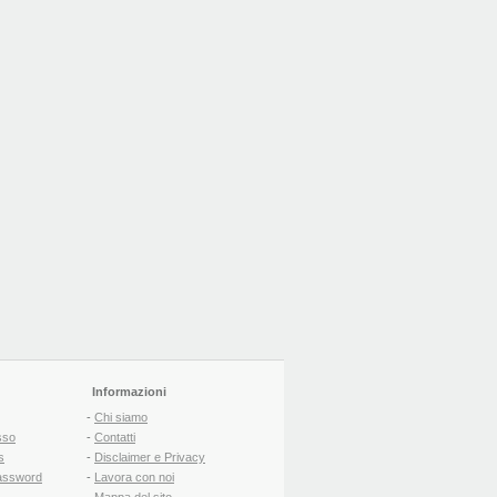
Informazioni
-
Chi siamo
sso
-
Contatti
s
-
Disclaimer e Privacy
assword
-
Lavora con noi