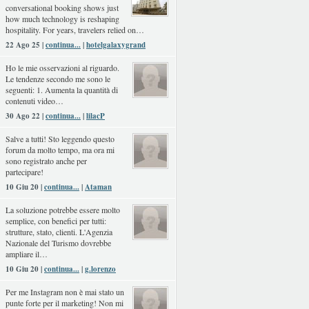
conversational booking shows just
how much technology is reshaping
hospitality. For years, travelers relied on…
22 Ago 25 |
continua...
|
hotelgalaxygrand
Ho le mie osservazioni al riguardo.
Le tendenze secondo me sono le
seguenti: 1. Aumenta la quantità di
contenuti video…
30 Ago 22 |
continua...
|
lilacP
Salve a tutti! Sto leggendo questo
forum da molto tempo, ma ora mi
sono registrato anche per
partecipare!
10 Giu 20 |
continua...
|
Ataman
La soluzione potrebbe essere molto
semplice, con benefici per tutti:
strutture, stato, clienti. L'Agenzia
Nazionale del Turismo dovrebbe
ampliare il…
10 Giu 20 |
continua...
|
g.lorenzo
Per me Instagram non è mai stato un
punte forte per il marketing! Non mi