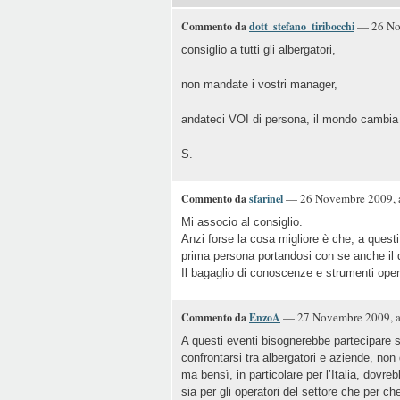
— 26 Nov
Commento da
dott_stefano_tiribocchi
consiglio a tutti gli albergatori,
non mandate i vostri manager,
andateci VOI di persona, il mondo cambia
S.
— 26 Novembre 2009, a
Commento da
sfarinel
Mi associo al consiglio.
Anzi forse la cosa migliore è che, a questi
prima persona portandosi con se anche il 
Il bagaglio di conoscenze e strumenti opera
— 27 Novembre 2009, a
Commento da
EnzoA
A questi eventi bisognerebbe partecipar
confrontarsi tra albergatori e aziende, non
ma bensì, in particolare per l’Italia, dovr
sia per gli operatori del settore che per ch