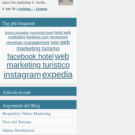
piace fare marketing lì. Anche…
6 Apr 20 |
continua...
|
Ataman
Tag più frequenti
hotel web
brand reputation
recensioni hotel
booking.com
recensioni
marketing
web
seo
revenue management
marketing turismo
web
facebook hotel
marketing turistico
expedia
instagram
Articoli recenti
Argomenti del Blog
Hospitality Online Marketing
News del Turismo
Online Distribution