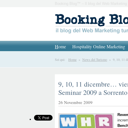
Booking Blog™ – Il blog del Web Marketing 
H
ome
Hospitality Online Marketing
Sei qui:
Home
»
News del Turismo
» 9, 10, 11 di
9, 10, 11 dicembre… vie
Seminar 2009 a Sorrento
26 Novembre 2009
Reven
increme
Bench