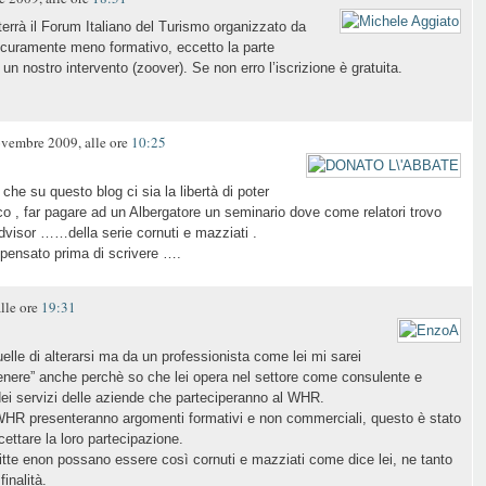
errà il Forum Italiano del Turismo organizzato da
icuramente meno formativo, eccetto la parte
un nostro intervento (zoover). Se non erro l’iscrizione è gratuita.
embre 2009, alle ore
10:25
che su questo blog ci sia la libertà di poter
sco , far pagare ad un Albergatore un seminario dove come relatori trovo
advisor ……della serie cornuti e mazziati .
pensato prima di scrivere ….
lle ore
19:31
elle di alterarsi ma da un professionista come lei mi sarei
genere” anche perchè so che lei opera nel settore come consulente e
dei servizi delle aziende che parteciperanno al WHR.
oWHR presenteranno argomenti formativi e non commerciali, questo è stato
cettare la loro partecipazione.
itte enon possano essere così cornuti e mazziati come dice lei, ne tanto
inalità.