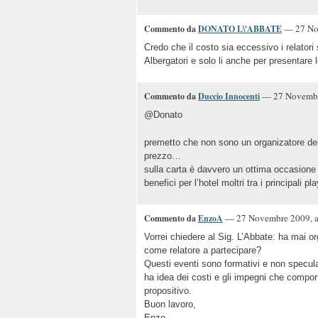
— 27 Nov
Commento da
DONATO L\'ABBATE
Credo che il costo sia eccessivo i relatori 
Albergatori e solo li anche per presentare l
— 27 Novembre
Commento da
Duccio Innocenti
@Donato
premetto che non sono un organizatore del
prezzo…
sulla carta è davvero un ottima occasione 
benefici per l’hotel moltri tra i principali p
— 27 Novembre 2009, a
Commento da
EnzoA
Vorrei chiedere al Sig. L’Abbate: ha mai o
come relatore a partecipare?
Questi eventi sono formativi e non specula
ha idea dei costi e gli impegni che compo
propositivo.
Buon lavoro,
Enzo