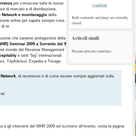
rrenza
per conoscere tutte le nuove
Condividi
ze di mercato e di distribuzione,
l Network e monitoraggio
della
Both comments and pings are currently
zione online per sapere sempre cosa
closed.
 di te.
Articoli simili
ussione che saranno protagoniste della
HR) Seminar 2009 a Sorrento dal 9
ion nel mondo del Revenue Management
Nessun articolo correlato.
spitality
e tanti “big” internazionali
o, TripAdvisor, Expedia e Trivago.
l Network
, di recensioni e di come essere sempre aggiornati sulla
na!
a e gli interventi del WHR 2009 ed iscriversi all’evento, visita la pagina