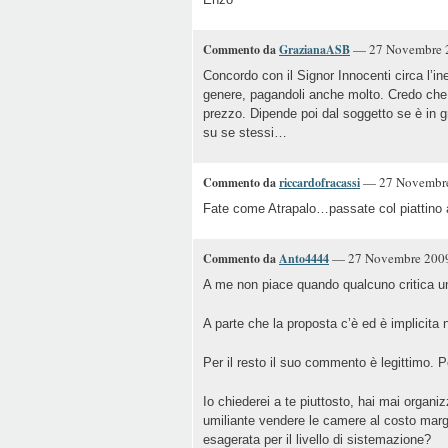
— 27 Novembre 2
Commento da
GrazianaASB
Concordo con il Signor Innocenti circa l’ine
genere, pagandoli anche molto. Credo che 
prezzo. Dipende poi dal soggetto se è in 
su se stessi…
— 27 Novembre 
Commento da
riccardofracassi
Fate come Atrapalo…passate col piattino a
— 27 Novembre 2009,
Commento da
Anto4444
A me non piace quando qualcuno critica un
A parte che la proposta c’è ed è implicita 
Per il resto il suo commento è legittimo. 
Io chiederei a te piuttosto, hai mai organi
umiliante vendere le camere al costo marg
esagerata per il livello di sistemazione?