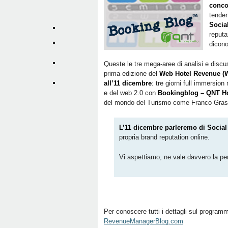
conco
tenden
Socia
reputa
dicono
Queste le tre mega-aree di analisi e disc
prima edizione del
Web Hotel Revenue (W
all’11 dicembre
: tre giorni full immers
e del web 2.0 con
Bookingblog – QNT Ho
del mondo del Turismo come Franco Grass
L’11 dicembre parleremo di Socia
propria brand reputation online.
Vi aspettiamo, ne vale davvero la pe
Per conoscere tutti i dettagli sul programm
RevenueManagerBlog.com