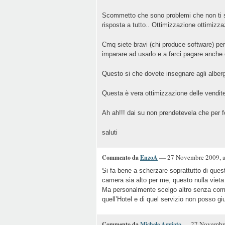
Scommetto che sono problemi che non ti sei
risposta a tutto.. Ottimizzazione ottimi
Cmq siete bravi (chi produce software) per
imparare ad usarlo e a farci pagare anche 
Questo si che dovete insegnare agli alberg
Questa è vera ottimizzazione delle vendite
Ah ah!!! dai su non prendetevela che per 
saluti
— 27 Novembre 2009, a
Commento da
EnzoA
Si fa bene a scherzare soprattutto di ques
camera sia alto per me, questo nulla vieta
Ma personalmente scelgo altro senza comm
quell’Hotel e di quel servizio non posso gi
— 27 Novembre 
Commento da
Michele Aggiato