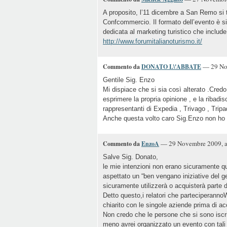
A proposito, l’11 dicembre a San Remo si t
Confcommercio. Il formato dell’evento è s
dedicata al marketing turistico che include 
http://www.forumitalianoturismo.it/
— 29 Nov
Commento da
DONATO L\'ABBATE
Gentile Sig. Enzo
Mi dispiace che si sia così alterato .Credo 
esprimere la propria opinione , e la ribadi
rappresentanti di Expedia , Trivago , Trip
Anche questa volto caro Sig.Enzo non ho 
— 29 Novembre 2009, a
Commento da
EnzoA
Salve Sig. Donato,
le mie intenzioni non erano sicuramente qu
aspettato un “ben vengano iniziative del 
sicuramente utilizzerà o acquisterà parte 
Detto questo,i relatori che parteciperann
chiarito con le singole aziende prima di ac
Non credo che le persone che si sono iscr
meno avrei organizzato un evento con tali f