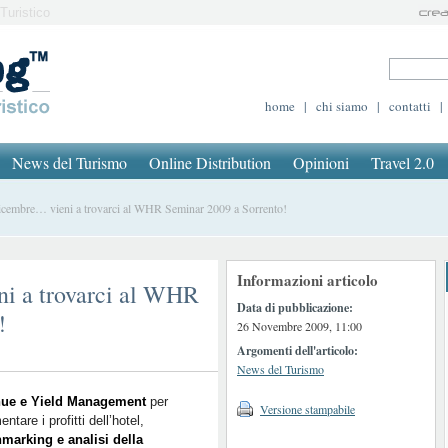
Turistico
home
|
chi siamo
|
contatti
|
News del Turismo
Online Distribution
Opinioni
Travel 2.0
cembre… vieni a trovarci al WHR Seminar 2009 a Sorrento!
Informazioni articolo
ni a trovarci al WHR
Data di pubblicazione:
!
26 Novembre 2009, 11:00
Argomenti dell'articolo:
News del Turismo
ue e Yield Management
per
Versione stampabile
ntare i profitti dell’hotel,
marking e analisi della