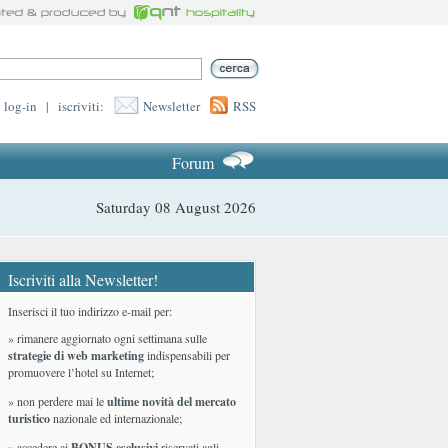
log-in
|
iscriviti:
Newsletter
RSS
Forum
Saturday 08 August 2026
Iscriviti alla Newsletter!
Inserisci il tuo indirizzo e-mail per:
» rimanere aggiornato ogni settimana sulle
strategie di web marketing
indispensabili per
promuovere l’hotel su Internet;
» non perdere mai le
ultime novità del mercato
turistico
nazionale ed internazionale
;
» accedere ai
BONUS esclusivi
riservati agli