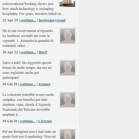
conversational booking shows just
how much technology is reshaping
hospitality. For years, travelers relied on…
22 Ago 25 |
continua...
|
hotelgalaxygrand
Ho le mie osservazioni al riguardo.
Le tendenze secondo me sono le
seguenti: 1. Aumenta la quantità di
contenuti video…
30 Ago 22 |
continua...
|
lilacP
Salve a tutti! Sto leggendo questo
forum da molto tempo, ma ora mi
sono registrato anche per
partecipare!
10 Giu 20 |
continua...
|
Ataman
La soluzione potrebbe essere molto
semplice, con benefici per tutti:
strutture, stato, clienti. L'Agenzia
Nazionale del Turismo dovrebbe
ampliare il…
10 Giu 20 |
continua...
|
g.lorenzo
Per me Instagram non è mai stato un
punte forte per il marketing! Non mi