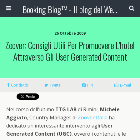
Booking Blog™ - Il blog del Web Marketing Turistico
26 Ottobre 2009
Zoover: Consigli Utili Per Promuovere L’hotel
Attraverso Gli User Generated Content
Condividi
Twitta
Pin
E-mail
Nel corso dell’ultimo
TTG LAB
di Rimini,
Michele
Aggiato
, Country Manager di
Zoover Italia
ha
dedicato un interessante intervento agli
User
Generated Content (UGC)
, ovvero i contenuti e le