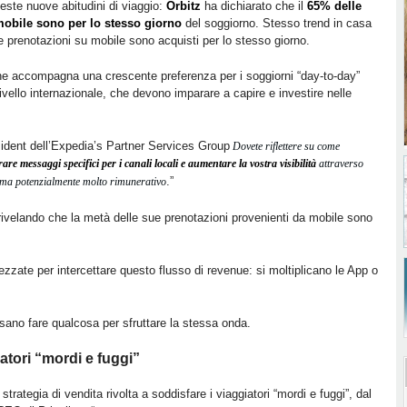
este nuove abitudini di viaggio:
Orbitz
ha dichiarato che il
65% delle
mobile sono per lo stesso giorno
del soggiorno. Stesso trend in casa
le prenotazioni su mobile sono acquisti per lo stesso giorno.
ne accompagna una crescente preferenza per i soggiorni “day-to-day”
livello internazionale, che devono imparare a capire e investire nelle
sident dell’Expedia’s Partner Services Group
Dovete riflettere su come
rare messaggi specifici per i canali locali e aumentare la vostra visibilità
attraverso
.”
 ma potenzialmente molto rimunerativo
ivelando che la metà delle sue prenotazioni provenienti da mobile sono
zzate per intercettare questo flusso di revenue: si moltiplicano le App o
sano fare qualcosa per sfruttare la stessa onda.
iatori “mordi e fuggi”
ategia di vendita rivolta a soddisfare i viaggiatori “mordi e fuggi”, dal