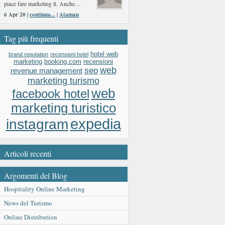
piace fare marketing lì. Anche…
6 Apr 20 |
continua...
|
Ataman
Tag più frequenti
hotel web
brand reputation
recensioni hotel
booking.com
recensioni
marketing
web
seo
revenue management
marketing turismo
web
facebook hotel
marketing turistico
expedia
instagram
Articoli recenti
Argomenti del Blog
Hospitality Online Marketing
News del Turismo
Online Distribution