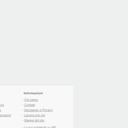
Informazioni
-
Chi siamo
sso
-
Contatti
s
-
Disclaimer e Privacy
assword
-
Lavora con noi
-
Mappa del sito
-
La tua pubblicità su BB