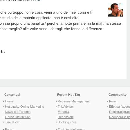
he purtroppo non è cosi, vieni a uno dei miei corsi e ti
 studio della materia applicato, non è cosi alto.
 sia proprio una banalità? perchè la notte prima e nn la mattina stessa
be meglio? alle volte sono i dettagli che fanno la differenza.
ti:
Contenuti
Forum Hot Tag
Community
-
Home
-
Revenue Managament
-
Forum
-
Hospitality Online Marketing
-
TripAdvisor
-
Effettua l'acce
-
News del Turismo
-
Expedia
-
Registrati grati
-
Online Distribution
-
Recensioni
-
Recupera la p
-
Travel 2.0
-
Booking.com
-
Forum
-
Tutti i tag del forum