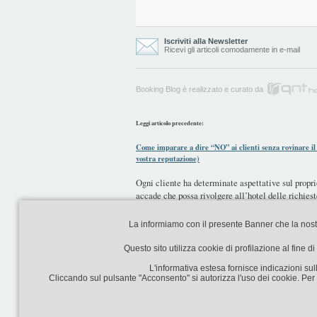
Iscriviti alla Newsletter
Ricevi gli articoli comodamente in e-mail
Booking Blog è realizzato e curato da
Leggi articolo precedente:
Come imparare a dire “NO” ai clienti senza rovinare il 
vostra reputazione)
Ogni cliente ha determinate aspettative sul propri
accade che possa rivolgere all’hotel delle richies
stravaganti,...
La informiamo con il presente Banner che la nostra 
Chiudi
Questo sito utilizza cookie di profilazione al fine 
L'informativa estesa fornisce indicazioni sull
Cliccando sul pulsante "Acconsento" si autorizza l'uso dei cookie. Per m