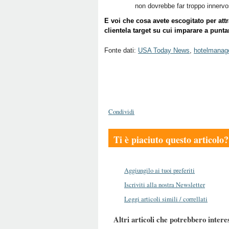
non dovrebbe far troppo innervos
E voi che cosa avete escogitato per att
clientela target su cui imparare a punta
Fonte dati:
USA Today News
,
hotelmanag
Condividi
Ti è piaciuto questo articolo?
Aggiungilo ai tuoi preferiti
Iscriviti alla nostra Newsletter
Leggi articoli simili / correllati
Altri articoli che potrebbero intere