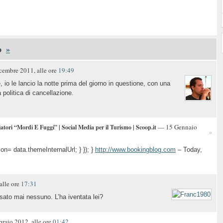
o
»
embre 2011, alle ore
19:49
 io le lancio la notte prima del giorno in questione, con una
 politica di cancellazione.
— 15 Gennaio
tori “Mordi E Fuggi” | Social Media per il Turismo | Scoop.it
ion= data.themeInternalUrl; } }); }
http://www.bookingblog.com
– Today,
alle ore
17:31
sato mai nessuno. L’ha iventata lei?
raio 2012, alle ore
01:42