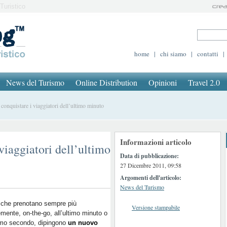
Turistico
home
|
chi siamo
|
contatti
|
News del Turismo
Online Distribution
Opinioni
Travel 2.0
onquistare i viaggiatori dell’ultimo minuto
Informazioni articolo
viaggiatori dell’ultimo
Data di pubblicazione:
27 Dicembre 2011, 09:58
Argomenti dell'articolo:
News del Turismo
 che prenotano sempre più
Versione stampabile
mente, on-the-go, all’ultimo minuto o
timo secondo, dipingono
un nuovo