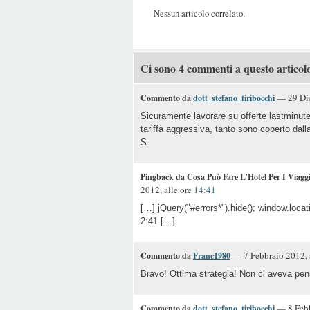
Nessun articolo correlato.
Ci sono 4 commenti a questo articol
— 29 Dic
Commento da
dott_stefano_tiribocchi
Sicuramente lavorare su offerte lastminute,
tariffa aggressiva, tanto sono coperto dalla
S.
Pingback da Cosa Può Fare L’Hotel Per I Viaggia
2012, alle ore
14:41
[…] jQuery("#errors*").hide(); window.locat
2:41 […]
— 7 Febbraio 2012, 
Commento da
Franc1980
Bravo! Ottima strategia! Non ci aveva pen
— 8 Febb
Commento da
dott_stefano_tiribocchi