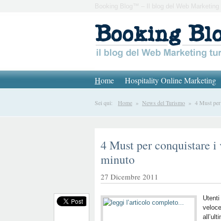
Booking Blog™ – Il blog del Web Marketing 
H
ome
Hospitality Online Marketing
Sei qui:
Home
»
News del Turismo
» 4 Must per c
4 Must per conquistare i 
minuto
27 Dicembre 2011
Utenti
veloce
all’ul