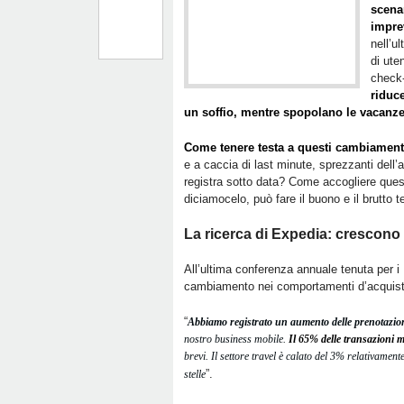
scenar
impre
nell’u
di ute
check-
riduce
un soffio, mentre spopolano le vacanz
Come tenere testa a questi cambiament
e a caccia di last minute, sprezzanti dell’
registra sotto data? Come accogliere quest
diciamocelo, può fare il buono e il brutto 
La ricerca di Expedia: crescono i
All’ultima conferenza annuale tenuta per i
cambiamento nei comportamenti d’acquisto r
“
Abbiamo registrato un aumento delle prenotazion
nostro business mobile.
Il 65% delle transazioni 
brevi. Il settore travel è calato del 3% relativament
”.
stelle