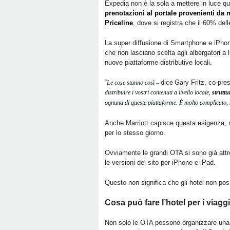
Expedia non è la sola a mettere in luce qu
prenotazioni al portale provenienti da 
Priceline
, dove si registra che il 60% del
La super diffusione di Smartphone e iPho
che non lasciano scelta agli albergatori a 
nuove piattaforme distributive locali.
“
dice
Gary Fritz, co-pre
Le cose stanno così –
distribuire i vostri contenuti a livello locale,
struttu
ognuna di queste piattaforme. È molto complicato,
Anche Marriott capisce questa esigenza, r
per lo stesso giorno.
Ovviamente le grandi OTA si sono già attre
le versioni del sito per iPhone e iPad.
Questo non significa che gli hotel non pos
Cosa può fare l’hotel per i viagg
Non solo le OTA possono organizzare una str