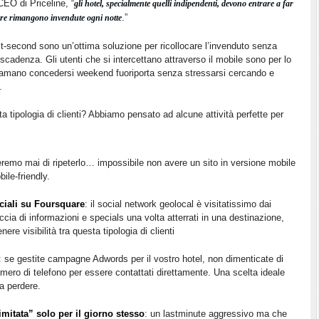
EO di Priceline, “
gli hotel, specialmente quelli indipendenti, devono entrare a far
.”
mere rimangono invendute ogni notte
ast-second sono un’ottima soluzione per ricollocare l’invenduto senza
 scadenza. Gli utenti che si intercettano attraverso il mobile sono per lo
e amano concedersi weekend fuoriporta senza stressarsi cercando e
.
tipologia di clienti? Abbiamo pensato ad alcune attività perfette per
eremo mai di ripeterlo… impossibile non avere un sito in versione mobile
ile-friendly.
ciali su Foursquare
: il social network geolocal è visitatissimo dai
ccia di informazioni e specials una volta atterrati in una destinazione,
ere visibilità tra questa tipologia di clienti
: se gestite campagne Adwords per il vostro hotel, non dimenticate di
mero di telefono per essere contattati direttamente. Una scelta ideale
a perdere.
imitata” solo per il giorno stesso
: un lastminute aggressivo ma che