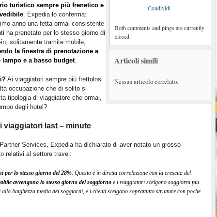
io turistico sempre più frenetico e
Condividi
vedibile
. Expedia lo conferma:
ltimo anno una fetta ormai consistente
Both comments and pings are currently
nti ha prenotato per lo stesso giorno di
closed.
in, solitamente tramite mobile,
ndo la finestra di prenotazione a
Articoli simili
e lampo e a basso budget
.
i?
Ai viaggiatori sempre più frettolosi
Nessun articolo correlato.
alta occupazione che di solito si
a tipologia di viaggiatore che ormai,
tempo degli hotel?
 viaggiatori last – minute
 Partner Services, Expedia ha dichiarato di aver notato un grosso
elativi al settore travel:
i per lo stesso giorno del 28%
. Questo è in diretta correlazione con la crescita del
mobile avvengono lo stesso giorno del soggiorno
e i viaggiatori scelgono soggiorni più
e alla lunghezza media dei soggiorni, e i clienti scelgono soprattutto strutture con poche