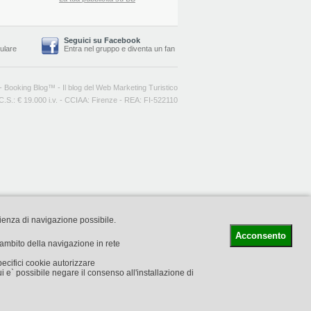
Seguici su Facebook
lulare
Entra nel gruppo
e
diventa un fan
-
Booking Blog
™ -
Il blog del Web Marketing Turistico
C.S.: € 19.000 i.v. - CCIAA: Firenze - REA: FI-522110
rienza di navigazione possibile.
Acconsento
l'ambito della navigazione in rete
pecifici cookie autorizzare
i e` possibile negare il consenso all'installazione di