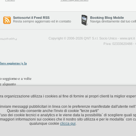
Sottoscrivi il Feed RSS
Booking Blog Mobile
Resta sempre aggiornato ed in contatto
Naviga direttamente dal tuo cel
Copyright © 2006-2026 QNT S.r.l. Socio Unico -
www.qnt.it
P.iva: 02333620488 - 
loro soggiorno (e la
o soggiorno e a volte
te alquanto
organizzazione utilizza i cookies al fine di fornire ai propri clienti la miglior espe
di inviare messaggi pubblicitari in linea con le preferenze manifestate dall'utente nel
Questo sito consente anche l'invio di cookie "terze parti"
'uso dei cookie tecnici e analytics e le viene data la possibilita` di scegliere quali s
aggiori informazioni sui cookies che il nostro sito utilizza e per le modalita` con cu
qualunque cookie
clicca qui
.