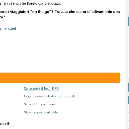
ire i clienti che hanno già prenotato.
rarre i viaggiatori “on-the-go”? Trovate che siano effettivamente una
re?
ement.net
Sottoscrivi il Feed RSS
Leggi i commenti degli altri utenti
Scrivi la tua opinione
Stampa questo articolo
ssarti: