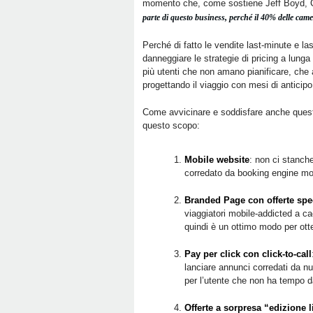
momento che, come sostiene Jeff Boyd, C
parte di questo business, perché il 40% delle ca
Perché di fatto le vendite last-minute e l
danneggiare le strategie di pricing a lunga
più utenti che non amano pianificare, ch
progettando il viaggio con mesi di anticipo
Come avvicinare e soddisfare anche questa 
questo scopo:
Mobile website
: non ci stanch
corredato da booking engine mob
Branded Page con offerte spe
viaggiatori mobile-addicted a ca
quindi è un ottimo modo per otten
Pay per click con click-to-call
lanciare annunci corredati da nu
per l’utente che non ha tempo d
Offerte a sorpresa “edizione l