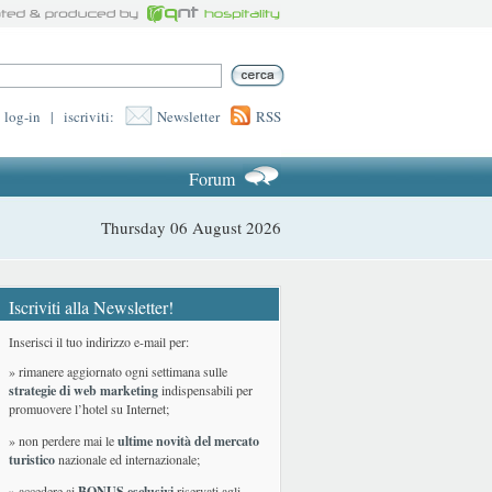
log-in
|
iscriviti:
Newsletter
RSS
Forum
Thursday 06 August 2026
Iscriviti alla Newsletter!
Inserisci il tuo indirizzo e-mail per:
» rimanere aggiornato ogni settimana sulle
strategie di web marketing
indispensabili per
promuovere l’hotel su Internet;
» non perdere mai le
ultime novità del mercato
turistico
nazionale ed internazionale
;
» accedere ai
BONUS esclusivi
riservati agli