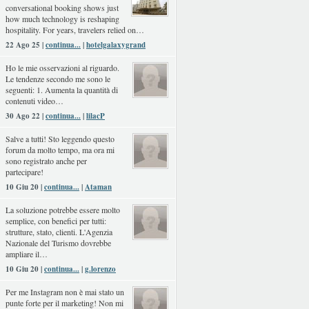
conversational booking shows just
how much technology is reshaping
hospitality. For years, travelers relied on…
22 Ago 25 |
continua...
|
hotelgalaxygrand
Ho le mie osservazioni al riguardo.
Le tendenze secondo me sono le
seguenti: 1. Aumenta la quantità di
contenuti video…
30 Ago 22 |
continua...
|
lilacP
Salve a tutti! Sto leggendo questo
forum da molto tempo, ma ora mi
sono registrato anche per
partecipare!
10 Giu 20 |
continua...
|
Ataman
La soluzione potrebbe essere molto
semplice, con benefici per tutti:
strutture, stato, clienti. L'Agenzia
Nazionale del Turismo dovrebbe
ampliare il…
10 Giu 20 |
continua...
|
g.lorenzo
Per me Instagram non è mai stato un
punte forte per il marketing! Non mi