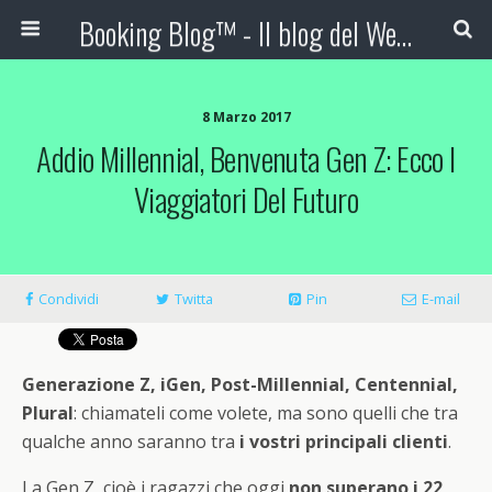
Booking Blog™ - Il blog del Web Marketing Turistico
8 Marzo 2017
Addio Millennial, Benvenuta Gen Z: Ecco I
Viaggiatori Del Futuro
Condividi
Twitta
Pin
E-mail
Generazione Z, iGen, Post-Millennial, Centennial,
Plural
: chiamateli come volete, ma sono quelli che tra
qualche anno saranno tra
i vostri principali clienti
.
La Gen Z, cioè i ragazzi che oggi
non superano i 22