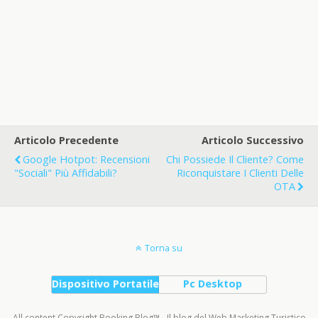
Articolo Precedente
Articolo Successivo
Google Hotpot: Recensioni
Chi Possiede Il Cliente? Come
"sociali" Più Affidabili?
Riconquistare I Clienti Delle
OTA
Torna su
Dispositivo Portatile
Pc Desktop
All content Copyright Booking Blog™ - Il blog del Web Marketing Turistico