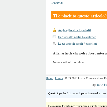
Condividi
Ti è piaciuto questo articolo?
Aggiungilo ai tuoi preferiti
Iscriviti alla nostra Newsletter
Leggi articoli simili / correllati
Altri articoli che potrebbero intere
Nessun articolo correlato.
Home
›
Forum
›
BTO 2015 Live – Come cambiare l’osp
Tag:
BTO
,
bt
Questo topic ha 0 risposte, 1 partecipante ed è stato
Devi essere loggato per rispondere a questa discuss