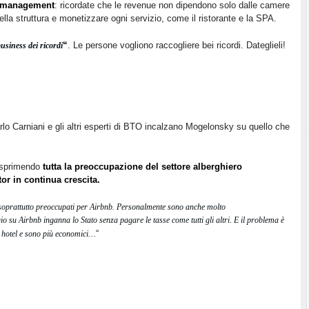
ue management
: ricordate che le revenue non dipendono solo dalle camere
lla struttura e monetizzare ogni servizio, come il ristorante e la SPA.
“
. Le persone vogliono raccogliere bei ricordi. Dateglieli!
usiness dei ricordi
rlo Carniani e gli altri esperti di BTO incalzano Mogelonsky su quello che
esprimendo
tutta la preoccupazione del settore alberghiero
or in continua crescita.
 soprattutto preoccupati per Airbnb. Personalmente sono anche molto
o su Airbnb inganna lo Stato senza pagare le tasse come tutti gli altri. E il problema è
“
li hotel e sono più economici…