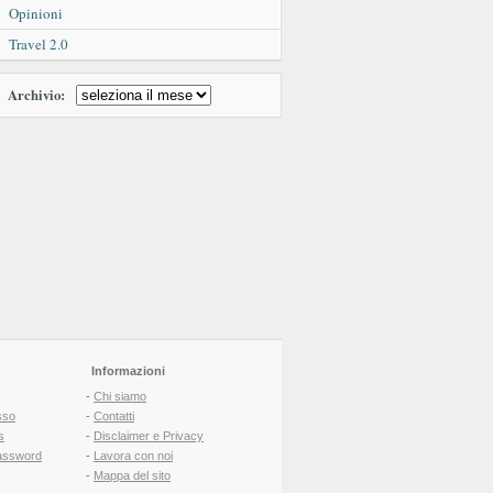
Opinioni
Travel 2.0
Archivio:
Informazioni
-
Chi siamo
sso
-
Contatti
s
-
Disclaimer e Privacy
assword
-
Lavora con noi
-
Mappa del sito