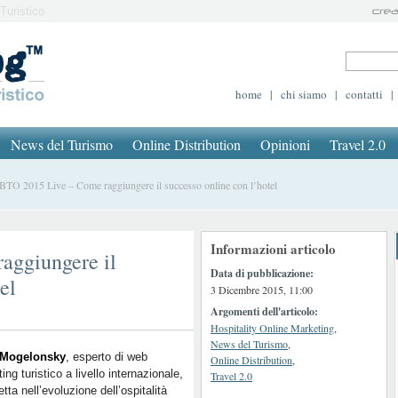
Turistico
home
|
chi siamo
|
contatti
|
News del Turismo
Online Distribution
Opinioni
Travel 2.0
O 2015 Live – Come raggiungere il successo online con l’hotel
Informazioni articolo
aggiungere il
Data di pubblicazione:
el
3 Dicembre 2015, 11:00
Argomenti dell'articolo:
Hospitality Online Marketing
,
News del Turismo
,
 Mogelonsky
, esperto di web
Online Distribution
,
ing turistico a livello internazionale,
Travel 2.0
etta nell’evoluzione dell’ospitalità