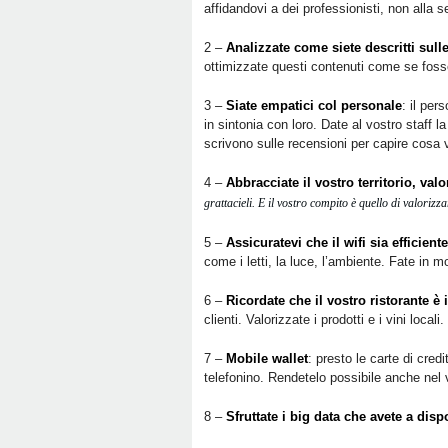
affidandovi a dei professionisti, non alla se
2 –
Analizzate come siete descritti sul
ottimizzate questi contenuti come se foss
3 –
Siate empatici col personale
: il per
in sintonia con loro. Date al vostro staff l
scrivono sulle recensioni per capire cosa 
4 –
Abbracciate il vostro territorio, val
grattacieli. E il vostro compito è quello di valorizza
5 –
Assicuratevi che il wifi sia efficient
come i letti, la luce, l’ambiente. Fate in 
6 –
Ricordate che il vostro ristorante è 
clienti. Valorizzate i prodotti e i vini local
7 –
Mobile wallet
: presto le carte di cre
telefonino. Rendetelo possibile anche nel 
8 –
Sfruttate i big data che avete a dis