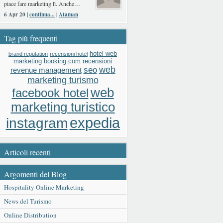
piace fare marketing lì. Anche…
6 Apr 20 |
continua...
|
Ataman
Tag più frequenti
hotel web
brand reputation
recensioni hotel
booking.com
recensioni
marketing
web
seo
revenue management
marketing turismo
web
facebook hotel
marketing turistico
expedia
instagram
Articoli recenti
Argomenti del Blog
Hospitality Online Marketing
News del Turismo
Online Distribution