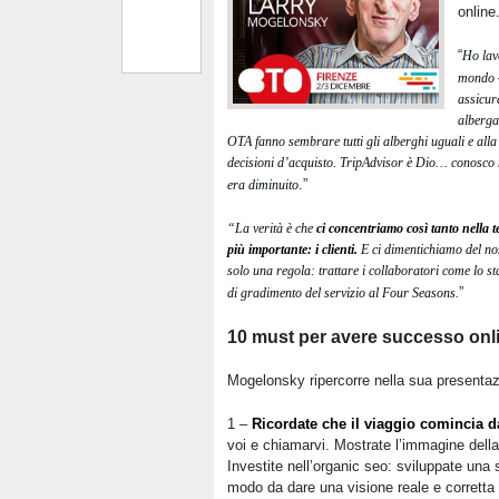
online
“
Ho lavo
mondo
assicur
albergat
OTA fanno sembrare tutti gli alberghi uguali e alla f
decisioni d’acquisto. TripAdvisor è Dio… conosco 
.”
era diminuito
“La verità è che
ci concentriamo così tanto nella 
più importante: i clienti.
E ci dimentichiamo del no
solo una regola: trattare i collaboratori come lo staf
”
di gradimento del servizio al Four Seasons.
10 must per avere successo onli
Mogelonsky ripercorre nella sua presentazio
1 –
Ricordate che il viaggio comincia d
voi e chiamarvi. Mostrate l’immagine della
Investite nell’organic seo: sviluppate una s
modo da dare una visione reale e corretta 