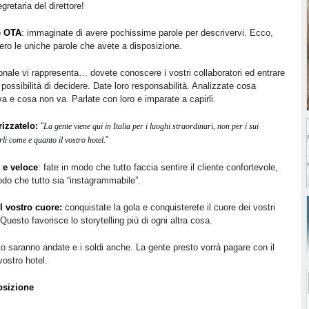
gretaria del direttore!
le OTA
: immaginate di avere pochissime parole per descrivervi. Ecco,
ero le uniche parole che avete a disposizione.
sonale vi rappresenta… dovete conoscere i vostri collaboratori ed entrare
a possibilità di decidere. Date loro responsabilità. Analizzate cosa
va e cosa non va. Parlate con loro e imparate a capirli.
orizzatelo:
“
La gente viene qui in Italia per i luoghi straordinari, non per i sui
”
rli come e quanto il vostro hotel.
e e veloce
: fate in modo che tutto faccia sentire il cliente confortevole,
modo che tutto sia “instagrammabile”.
il vostro cuore:
conquistate la gola e conquisterete il cuore dei vostri
i. Questo favorisce lo storytelling più di ogni altra cosa.
dito saranno andate e i soldi anche. La gente presto vorrà pagare con il
vostro hotel.
posizione