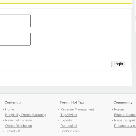
Login
Contenuti
Forum Hot Tag
Community
-
Home
-
Revenue Managament
-
Forum
-
Hospitality Online Marketing
-
TripAdvisor
-
Effettua l'acce
-
News del Turismo
-
Expedia
-
Registrati grati
-
Online Distribution
-
Recensioni
-
Recupera la p
-
Travel 2.0
-
Booking.com