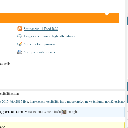
Sottoscrivi il Feed RSS
Leggi i commenti degli altri utenti
Scrivi la tua opinione
Stampa questo articolo
ssarti:
italità online
o 2015
,
bto 2015 live
,
innovazioni ospitalità
,
larry mogelonsky
,
news turismo
,
novità turismo
 aggiornato l'ultima volta
10 anni, 8 mesi fa
da
marghe
.
ione.