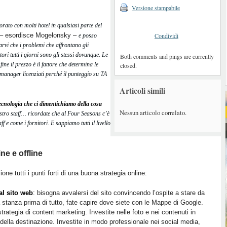
.
Versione stampabile
rato con molti hotel in qualsiasi parte del
– esordisce Mogelonsky –
Condividi
e posso
arvi che i problemi che affrontano gli
ori tutti i giorni sono gli stessi dovunque. Le
Both comments and pings are currently
ine il prezzo è il fattore che determina le
closed.
manager licenziati perché il punteggio su TA
Articoli simili
tecnologia che ci dimentichiamo della cosa
Nessun articolo correlato.
stro staff… ricordate che al Four Seasons c’è
f e come i fornitori. E sappiamo tutti il livello
ne e offline
ne tutti i punti forti di una buona strategia online:
al sito web
: bisogna avvalersi del sito convincendo l’ospite a stare da
 stanza prima di tutto, fate capire dove siete con le Mappe di Google.
trategia di content marketing. Investite nelle foto e nei contenuti in
della destinazione. Investite in modo professionale nei social media,