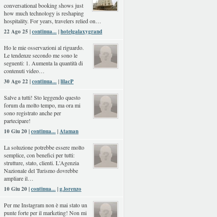
conversational booking shows just
how much technology is reshaping
hospitality. For years, travelers relied on…
22 Ago 25 |
continua...
|
hotelgalaxygrand
Ho le mie osservazioni al riguardo.
Le tendenze secondo me sono le
seguenti: 1. Aumenta la quantità di
contenuti video…
30 Ago 22 |
continua...
|
lilacP
Salve a tutti! Sto leggendo questo
forum da molto tempo, ma ora mi
sono registrato anche per
partecipare!
10 Giu 20 |
continua...
|
Ataman
La soluzione potrebbe essere molto
semplice, con benefici per tutti:
strutture, stato, clienti. L'Agenzia
Nazionale del Turismo dovrebbe
ampliare il…
10 Giu 20 |
continua...
|
g.lorenzo
Per me Instagram non è mai stato un
punte forte per il marketing! Non mi