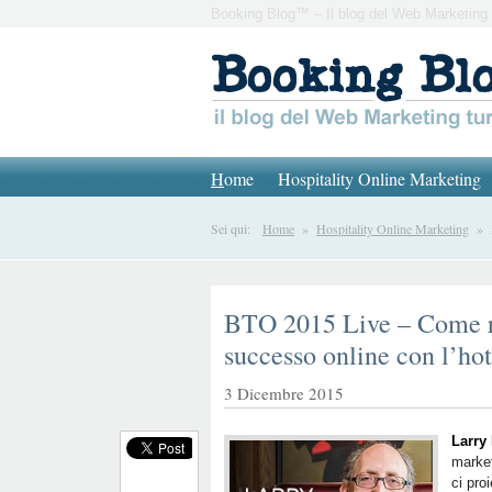
Booking Blog™ – Il blog del Web Marketing 
H
ome
Hospitality Online Marketing
Sei qui:
Home
»
Hospitality Online Marketing
» BT
BTO 2015 Live – Come r
successo online con l’hot
3 Dicembre 2015
Larry
market
ci proi