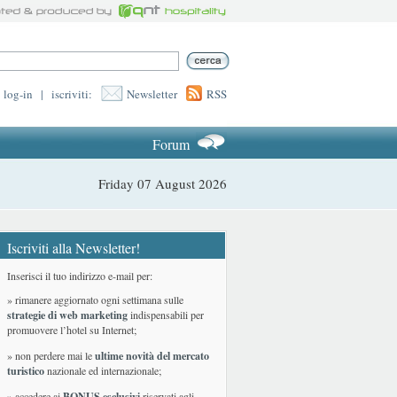
log-in
|
iscriviti:
Newsletter
RSS
Forum
Friday 07 August 2026
Iscriviti alla Newsletter!
Inserisci il tuo indirizzo e-mail per:
» rimanere aggiornato ogni settimana sulle
strategie di web marketing
indispensabili per
promuovere l’hotel su Internet;
» non perdere mai le
ultime novità del mercato
turistico
nazionale ed internazionale
;
» accedere ai
BONUS esclusivi
riservati agli