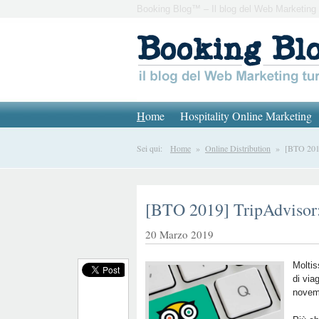
Booking Blog™ – Il blog del Web Marketing 
H
ome
Hospitality Online Marketing
Sei qui:
Home
»
Online Distribution
» [BTO 2019]
[BTO 2019] TripAdvisor:
20 Marzo 2019
Moltis
di via
novemb