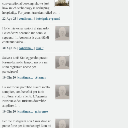
conversational booking shows just
how much technology is reshaping
hospitality. For years, travelers relied on…
22 Ago 25 |
continua...
|
hotelgalaxygrand
Ho le mie osservazioni al riguardo.
Le tendenze secondo me sono le
seguenti: 1. Aumenta la quantità di
contenuti video…
30 Ago 22 |
continua...
|
lilacP
Salve a tutti! Sto leggendo questo
forum da molto tempo, ma ora mi
sono registrato anche per
partecipare!
10 Giu 20 |
continua...
|
Ataman
La soluzione potrebbe essere molto
semplice, con benefici per tutti:
strutture, stato, clienti. L'Agenzia
Nazionale del Turismo dovrebbe
ampliare il…
10 Giu 20 |
continua...
|
g.lorenzo
Per me Instagram non è mai stato un
punte forte per il marketing! Non mi