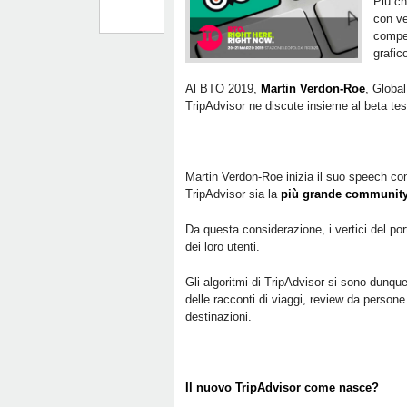
Più ch
con ve
compet
grafic
Al BTO 2019,
Martin Verdon-Roe
, Global
TripAdvisor ne discute insieme al beta tes
Martin Verdon-Roe inizia il suo speech co
TripAdvisor sia la
più grande community 
Da questa considerazione, i vertici del po
dei loro utenti.
Gli algoritmi di TripAdvisor si sono dunqu
delle racconti di viaggi, review da persone
destinazioni.
Il nuovo TripAdvisor come nasce?