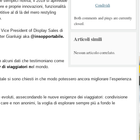
e semplici novità, il 2019 si aprirebbe
Condividi
re e proprie innovazioni, funzionalità
itive al di là del mero restyling
Both comments and pings are currently
o.
closed.
 Vice President of Display Sales di
ter Gianluigi aka
@insopportabile.
Articoli simili
Nessun articolo correlato.
n alcuni dati che testimoniano come
di viaggiatori n
el mondo.
rtale si sono chiesti in che modo potessero ancora migliorare l’esperienza
e evoluti, assecondando le nuove esigenze dei viaggiatori: condivisione
 care e non anonimi, la voglia di esplorare sempre più a fondo le