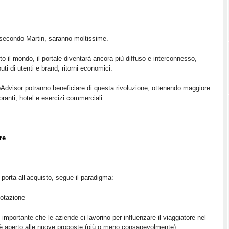
secondo Martin, saranno moltissime.
to il mondo, il portale diventarà ancora più diffuso e interconnesso,
uti di utenti e brand, ritorni economici.
ripAdvisor potranno beneficiare di questa rivoluzione, ottenendo maggiore
storanti, hotel e esercizi commerciali.
re
 porta all’acquisto, segue il paradigma:
otazione
 importante che le aziende ci lavorino per influenzare il viaggiatore nel
è aperto alle nuove proposte (più o meno consapevolmente).