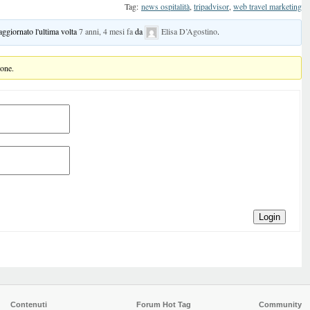
Tag:
news ospitalità
,
tripadvisor
,
web travel marketing
 aggiornato l'ultima volta
7 anni, 4 mesi fa
da
Elisa D’Agostino
.
ione.
Login
Contenuti
Forum Hot Tag
Community