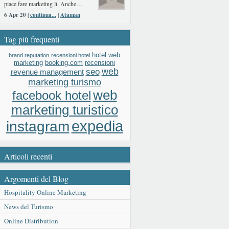
piace fare marketing lì. Anche…
6 Apr 20 |
continua...
|
Ataman
Tag più frequenti
hotel web
brand reputation
recensioni hotel
booking.com
recensioni
marketing
web
seo
revenue management
marketing turismo
web
facebook hotel
marketing turistico
expedia
instagram
Articoli recenti
Argomenti del Blog
Hospitality Online Marketing
News del Turismo
Online Distribution