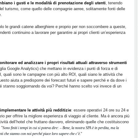
iano i gusti e le modalità di prenotazione degli utenti
, tenendo
r del turismo, come quello delle compagnie aeree, solitamente fonti delle
e.
lo le grandi catene alberghiere e proprio per non soccombere a queste,
ndenti continuino a lavorare per garantire ai propri clienti un’esperienza
torare ed analizzare i propri risultati attuali attraverso strumenti
glia Google Analytics) che mettano in evidenza i punti di forza e di
l, quali sono le campagne con più alto ROI, quali siano le attività che
esto aiuta a predisporre dei forecast futuri e sapere perché e da dove i
hé stanno soggiornando da voi? Perché hanno scelto voi invece di un
implementare le attività più redditizie
: essere operativi 24 ore su 24 e
io per offrire la migliore esperienza di viaggio al cliente. Ma è ancora più
tività dell’hotel che fruttano davvero, eliminando quelle che costituiscono
 “
Sono finiti i tempi in cui si poteva dire: – Bene, la nostra SPA è in perdita, ma la
nti che stanno con noi perché piace loro sapere che c’è.
”