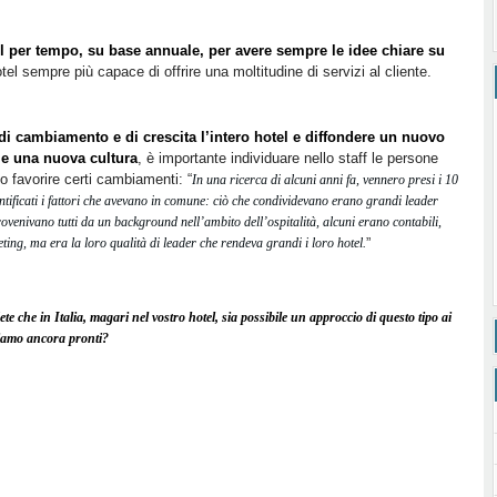
otel per tempo, su base annuale, per avere sempre le idee chiare su
otel sempre più capace di offrire una moltitudine di servizi al cliente.
di cambiamento e di crescita l’intero hotel e diffondere un nuovo
 e una nuova cultura
, è importante individuare nello staff le persone
o favorire certi cambiamenti: “
In una ricerca di alcuni anni fa, vennero presi i 10
ntificati i fattori che avevano in comune: ciò che condividevano erano grandi leader
enivano tutti da un background nell’ambito dell’ospitalità, alcuni erano contabili,
ting, ma era la loro qualità di leader che rendeva grandi i loro hotel.
”
e che in Italia, magari nel vostro hotel, sia possibile un approccio di questo tipo ai
siamo ancora pronti?