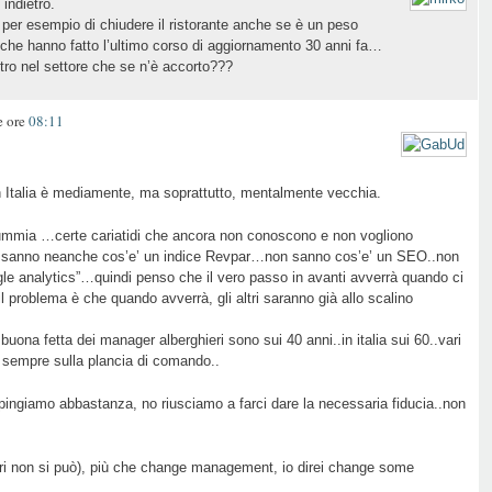
indietro.
 per esempio di chiudere il ristorante anche se è un peso
el che hanno fatto l’ultimo corso di aggiornamento 30 anni fa…
ro nel settore che se n’è accorto???
e ore
08:11
in Italia è mediamente, ma soprattutto, mentalmente vecchia.
 mummia …certe cariatidi che ancora non conoscono e non vogliono
on sanno neanche cos’e’ un indice Revpar…non sanno cos’e’ un SEO..non
le analytics”…quindi penso che il vero passo in avanti avverrà quando ci
 problema è che quando avverrà, gli altri saranno già allo scalino
buona fetta dei manager alberghieri sono sui 40 anni..in italia sui 60..vari
a sempre sulla plancia di comando..
ingiamo abbastanza, no riusciamo a farci dare la necessaria fiducia..non
iari non si può), più che change management, io direi change some