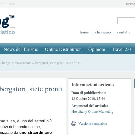
Turistico
home
|
chi siamo
|
contatti
|
News del Turismo
Online Distribution
Opinioni
Travel 2.0
ange Management: Albergatori, siete pronti alla sfida?
Informazioni articolo
rgatori, siete pronti
Data di pubblicazione:
13 Ottobre 2010, 15:44
Argomenti dell'articolo:
Hospitality Online Marketing
ismo si sa, è uno dei settori più
Versione stampabile
itivi del mondo on-line,
erizzato da
uno straordinario