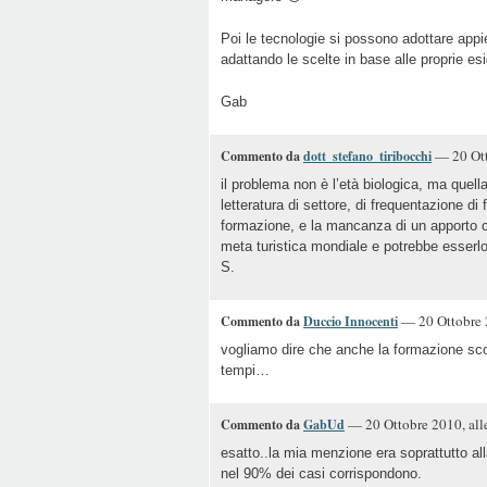
Poi le tecnologie si possono adottare app
adattando le scelte in base alle proprie esig
Gab
— 20 Ott
Commento da
dott_stefano_tiribocchi
il problema non è l’età biologica, ma quel
letteratura di settore, di frequentazione di
formazione, e la mancanza di un apporto con
meta turistica mondiale e potrebbe esserlo
S.
— 20 Ottobre 2
Commento da
Duccio Innocenti
vogliamo dire che anche la formazione sco
tempi…
— 20 Ottobre 2010, all
Commento da
GabUd
esatto..la mia menzione era soprattutto a
nel 90% dei casi corrispondono.