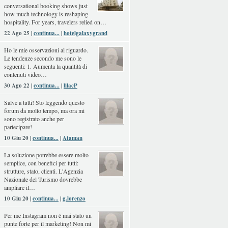
conversational booking shows just
how much technology is reshaping
hospitality. For years, travelers relied on…
22 Ago 25 |
continua...
|
hotelgalaxygrand
Ho le mie osservazioni al riguardo.
Le tendenze secondo me sono le
seguenti: 1. Aumenta la quantità di
contenuti video…
30 Ago 22 |
continua...
|
lilacP
Salve a tutti! Sto leggendo questo
forum da molto tempo, ma ora mi
sono registrato anche per
partecipare!
10 Giu 20 |
continua...
|
Ataman
La soluzione potrebbe essere molto
semplice, con benefici per tutti:
strutture, stato, clienti. L'Agenzia
Nazionale del Turismo dovrebbe
ampliare il…
10 Giu 20 |
continua...
|
g.lorenzo
Per me Instagram non è mai stato un
punte forte per il marketing! Non mi