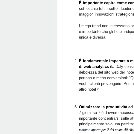
È importante capire come camb
sott’occhio tutti i settori leade
maggiori innovazioni strategich
I mega trend non interessano so
è importante che gli hotel indipe
unica e diversa.
È fondamentale imparare a moni
di web analytics
(la Daly consi
debolezza del sito web dell’hote
portano o meno conversioni: “Qu
vostri clienti provengono. Perc
altro hotel?”
Ottimizzare la produttività ed 
7 giorni su 7 è davvero necessar
importante concentrarsi sulle at
principalmente solo una perdita:
teniamo aperta per 2 dei nostri 40 clie