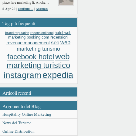
piace fare marketing lì. Anche…
6 Apr 20 |
continua...
|
Ataman
Tag più frequenti
hotel web
brand reputation
recensioni hotel
booking.com
recensioni
marketing
web
seo
revenue management
marketing turismo
web
facebook hotel
marketing turistico
expedia
instagram
Articoli recenti
Argomenti del Blog
Hospitality Online Marketing
News del Turismo
Online Distribution