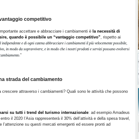
 vantaggio competitivo
è importante accettare e abbracciare i cambiamenti è
la necessità di
sire, quando è possibile un “vantaggio competitivo”
, rispetto ai
tel indipendente e di ogni catena abbracciare i cambiamenti il più velocemente possibile,
o, in modo da sopravvivere, e in modo che i nostri prodotti e servizi possano evolversi
”
o cambiamento.
ona strada del cambiamento
 crescere attraverso i cambiamenti? Quali sono le attività che possono
marsi su tutti i trend del turismo internazionale
: ad esempio Amadeus
ntro il 2020 l’Asia rappresenterà il 30% dell’attività e della spesa travel,
 l’attenzione su questi mercati emergenti ed essere pronti ad