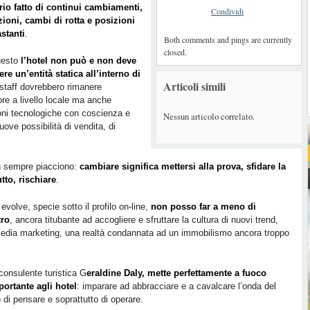
rio fatto di continui cambiamenti,
Condividi
ioni, cambi di rotta e posizioni
stanti
.
Both comments and pings are currently
closed.
uesto
l’hotel non può e non deve
re un’entità statica all’interno di
Articoli simili
o staff dovrebbero rimanere
ore a livello locale ma anche
ioni tecnologiche con coscienza e
Nessun articolo correlato.
ove possibilità di vendita, di
n sempre piacciono:
cambiare significa mettersi alla prova, sfidare la
tto, rischiare
.
volve, specie sotto il profilo on-line,
non posso far a meno di
tro
, ancora titubante ad accogliere e sfruttare la cultura di nuovi trend,
edia marketing, una realtà condannata ad un immobilismo ancora troppo
 consulente turistica G
eraldine Daly, mette perfettamente a fuoco
portante agli hotel
: imparare ad abbracciare e a cavalcare l’onda del
di pensare e soprattutto di operare.