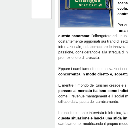
scena
evoluz
contra
Per q
rimane
questo panorama
: l’albergatore ed il su
costantemente aggiornati sui trand di sett
internazionale, ed abbracciare le innovaz
passione, considerandole alla stregua di nu
promozione e di crescita.
Eppure i cambiamenti e le innovazioni no
concorrenza in modo diretto e, soprattu
E mentre il mondo del turismo cresce e si e
pensare al mercato italiano come indie
come il revenue management e il social m
diffuso dalla paura del cambiamento.
In un’interessante intervista telefonica, la
questa situazione e lancia una sfida im
cambiamento, modificando il proprio modo 