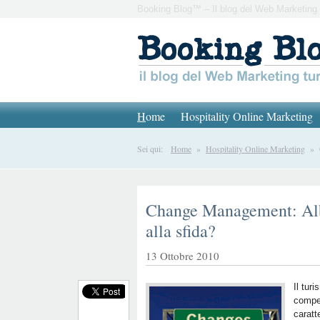
Booking Blog™ – Il blog del Web Marketing 
H
ome
Hospitality Online Marketing
Sei qui:
Home
»
Hospitality Online Marketing
» Ch
Change Management: Albe
alla sfida?
13 Ottobre 2010
Il tur
compet
caratt