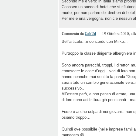
Secondo me è vero: in Italia siamo proprio 
Conosco un sacco di hotel che si rifiutano
morto, per non parlare dei direttori di hot
Per me è una vergogna, non c’è nessun alt
— 19 Ottobre 2010, all
Commento da
GabUd
Bell’articolo…e concordo con Mirko…
Purtroppo la classe dirigente alberghiera 
Sono ancora parecchi, troppi, i direttori
conoscere le cose d’oggi…vari di loro n
hanno neanche mai sentito la parola “Goog
sarà stato un cambio generazionale vero..il
successivo..
All’estero però, e non penso di errare, una 
di loro sono addirittura già pensionati…m
Forse è anche colpa di noi giovani…non sp
osiamo troppo…
Quindi ove possibile (nelle imprese famil
managers 😉