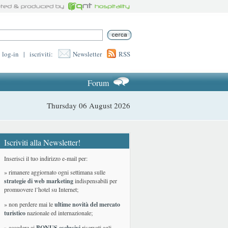
log-in
|
iscriviti:
Newsletter
RSS
Forum
Thursday 06 August 2026
Iscriviti alla Newsletter!
Inserisci il tuo indirizzo e-mail per:
» rimanere aggiornato ogni settimana sulle
strategie di web marketing
indispensabili per
promuovere l’hotel su Internet;
» non perdere mai le
ultime novità del mercato
turistico
nazionale ed internazionale
;
» accedere ai
BONUS esclusivi
riservati agli